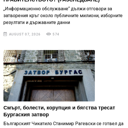
„Информационно обслужване“ дължи отговори за
затворения кръг около публичните милиони, изборните
резултати и държавните данни
AUGUST 07, 2026
574
Смърт, болести, корупция и бягства тресат
Бургаския затвор
Българският Чикатило Станимир Рагевски се готвел да