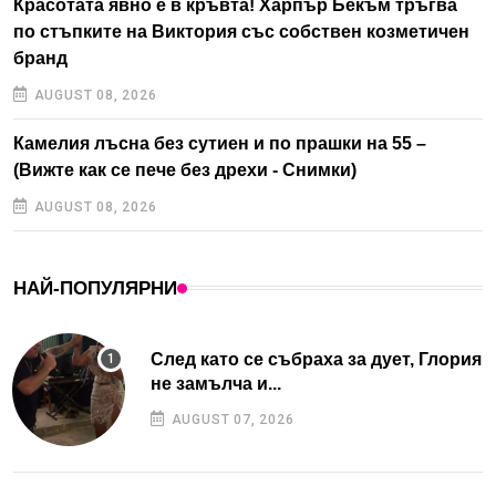
Красотата явно е в кръвта! Харпър Бекъм тръгва
по стъпките на Виктория със собствен козметичен
бранд
AUGUST 08, 2026
Камелия лъсна без сутиен и по прашки на 55 –
(Вижте как се пече без дрехи - Снимки)
AUGUST 08, 2026
НАЙ-ПОПУЛЯРНИ
След като се събраха за дует, Глория
не замълча и...
AUGUST 07, 2026