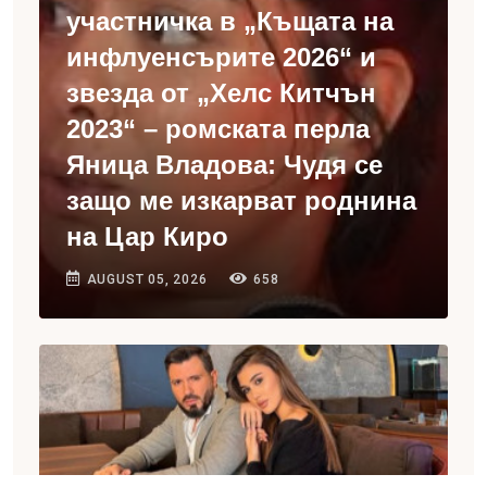
участничка в „Къщата на
инфлуенсърите 2026“ и
звезда от „Хелс Китчън
2023“ – ромската перла
Яница Владова: Чудя се
защо ме изкарват роднина
на Цар Киро
AUGUST 05, 2026
658