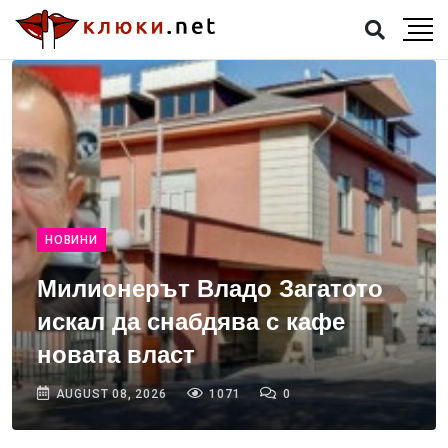
НОВИНИ
Милионерът Владо Загатото
искал да снабдява с кафе
новата власт
AUGUST 08, 2026
1071
0