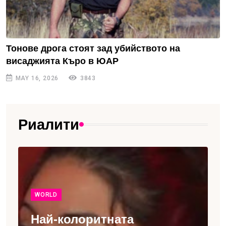
Тонове дрога стоят зад убийството на
висаджията Къро в ЮАР
MAY 16, 2026
3843
Риалити
WORLD
Най-колоритната