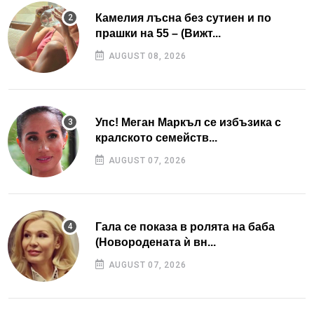
Камелия лъсна без сутиен и по
прашки на 55 – (Вижт...
AUGUST 08, 2026
Упс! Меган Маркъл се избъзика с
кралското семейств...
AUGUST 07, 2026
Гала се показа в ролята на баба
(Новородената ѝ вн...
AUGUST 07, 2026