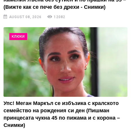
(Вижте как се пече без дрехи - Снимки)
AUGUST 08, 2026
12082
КЛЮКИ
Упс! Меган Маркъл се избъзика с кралското
семейство на рождения си ден (Пишман
принцесата чукна 45 по пижама и с корона –
Снимки)