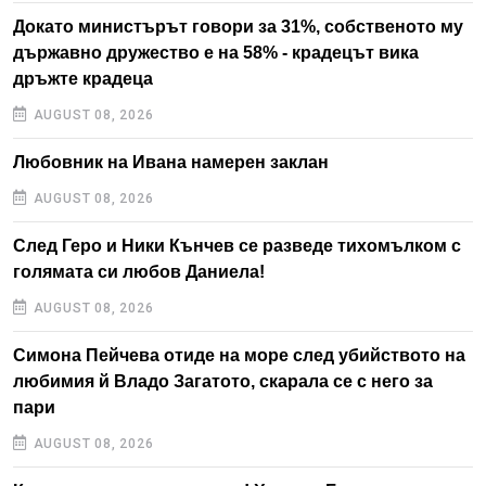
Докато министърът говори за 31%, собственото му
държавно дружество е на 58% - крадецът вика
дръжте крадеца
AUGUST 08, 2026
Любовник на Ивана намерен заклан
AUGUST 08, 2026
След Геро и Ники Кънчев се разведе тихомълком с
голямата си любов Даниела!
AUGUST 08, 2026
Симона Пейчева отиде на море след убийството на
любимия й Владо Загатото, скарала се с него за
пари
AUGUST 08, 2026