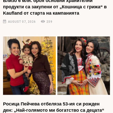
Близо 6 млн. броя основни хранителни
продукти са закупени от „Кошница с грижа“ в
Kaufland от старта на кампанията
AUGUST 07, 2026
259
Росица Пейчева отбеляза 53-ия си рожден
ден: „Най-голямото ми богатство са децата“