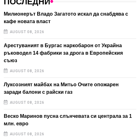
ПОСЛЕДНИ
Милионерът Владо Загатото искал да снабдява с
кафе новата власт
AUGUST 08, 2026
Арестуваният в Бургас наркобарон от Украйна
ръководел 14 фабрики за дрога в Европейския
съюз
AUGUST 08, 2026
Луксозният майбах на Митьо Очите опожарен
заради балони с райски газ
AUGUST 08, 2026
Веско Маринов пусна слънчевата си централа за 1
млн. евро
AUGUST 08, 2026