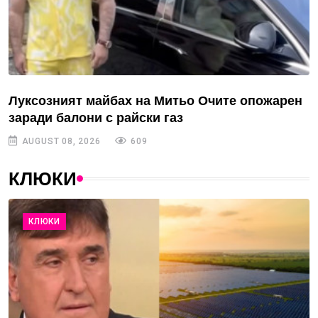
Луксозният майбах на Митьо Очите опожарен
заради балони с райски газ
AUGUST 08, 2026
609
КЛЮКИ
КЛЮКИ