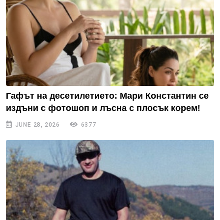
Гафът на десетилетието: Мари Константин се
издъни с фотошоп и лъсна с плосък корем!
JUNE 28, 2026
6377