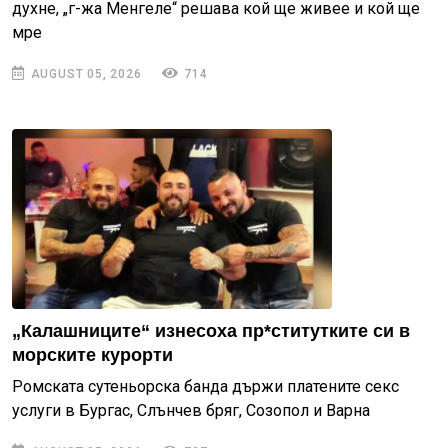
духне, „г-жа Менгеле“ решава кой ще живее и кой ще
мре
AUGUST 05, 2026
714
„Калашниците“ изнесоха пр*ститутките си в
морските курорти
Ромската сутеньорска банда държи платените секс
услуги в Бургас, Слънчев бряг, Созопол и Варна