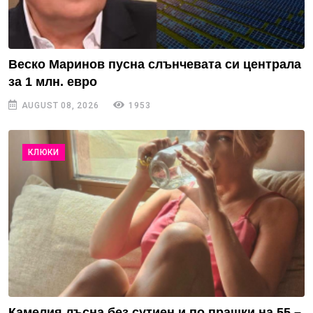
Веско Маринов пусна слънчевата си централа
за 1 млн. евро
AUGUST 08, 2026
1953
КЛЮКИ
Камелия лъсна без сутиен и по прашки на 55 –