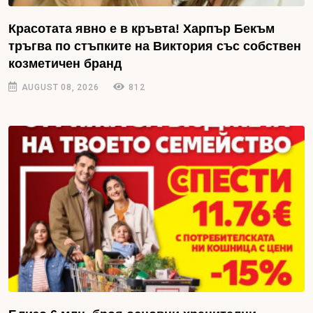
Красотата явно е в кръвта! Харпър Бекъм
тръгва по стъпките на Виктория със собствен
козметичен бранд
AUGUST 08, 2026
812