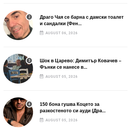
Драго Чая се барна с дамски тоалет
и сандалки (Фен...
AUGUST 06, 2026
Шок в Царево: Димитър Ковачев –
Фънки се нанесе в...
AUGUST 05, 2026
150 бона гушва Коцето за
разкостеното си ауди (Дра...
AUGUST 05, 2026