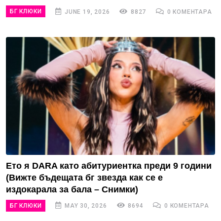
БГ КЛЮКИ
JUNE 19, 2026
8827
0 КОМЕНТАРА
Ето я DARA като абитуриентка преди 9 години
(Вижте бъдещата бг звезда как се е
издокарала за бала – Снимки)
БГ КЛЮКИ
MAY 30, 2026
8694
0 КОМЕНТАРА