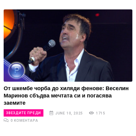
От шкембе чорба до хиляди фенове: Веселин
Маринов сбъдва мечтата си и погасява
заемите
ЗВЕЗДИТЕ ПРЕДИ
JUNE 10, 2025
1715
0 КОМЕНТАРА