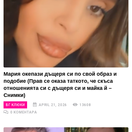
Мария окепази дъщеря си по свой образ и
подобие (Прав се оказа таткото, че скъса
отношенията си с дъщеря си и майка й –
Снимки)
БГ КЛЮКИ
APRIL 21, 2026
13608
0 КОМЕНТАРА