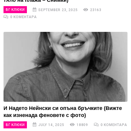
тяло на плажа – Снимки)
БГ КЛЮКИ
SEPTEMBER 23, 2025
23163
0 КОМЕНТАРА
И Надето Нейнски си опъна бръчките (Вижте
как изненада феновете с фото)
БГ КЛЮКИ
JULY 14, 2025
18809
0 КОМЕНТАРА