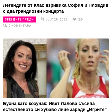
Легендите от Клас взривиха София и Пловдив
с два грандиозни концерта
ЗВЕЗДИТЕ ПРЕДИ
JULY 28, 2026
224
0 КОМЕНТАРА
Бухна като козунак: Ивет Лалова съсипа
естественото си хубаво лице заради „Игрите”