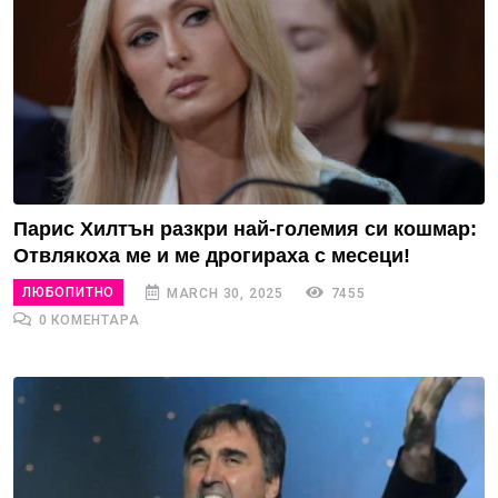
Парис Хилтън разкри най-големия си кошмар:
Отвлякоха ме и ме дрогираха с месеци!
ЛЮБОПИТНО
MARCH 30, 2025
7455
0 КОМЕНТАРА