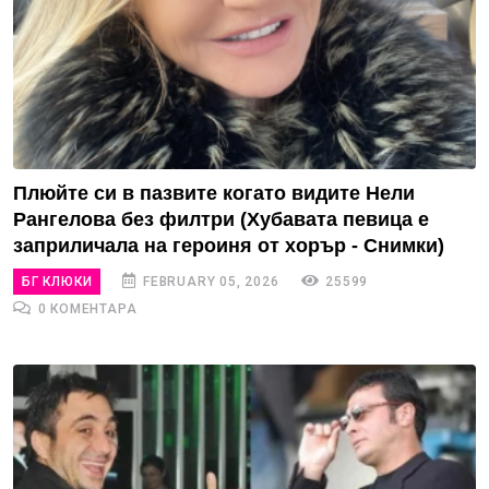
Плюйте си в пазвите когато видите Нели
Рангелова без филтри (Хубавата певица е
заприличала на героиня от хорър - Снимки)
БГ КЛЮКИ
FEBRUARY 05, 2026
25599
0 КОМЕНТАРА