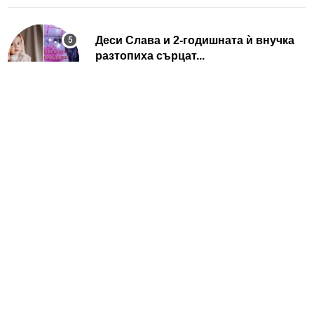
Деси Слава и 2-годишната ѝ внучка
разтопиха сърцат...
AUGUST 05, 2026