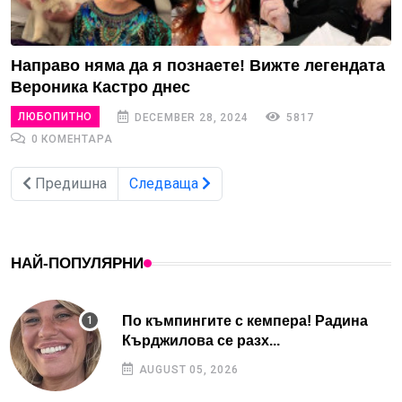
Направо няма да я познаете! Вижте легендата
Вероника Кастро днес
ЛЮБОПИТНО
DECEMBER 28, 2024
5817
0 КОМЕНТАРА
Предишна
Следваща
НАЙ-ПОПУЛЯРНИ
По къмпингите с кемпера! Радина
Кърджилова се разх...
AUGUST 05, 2026