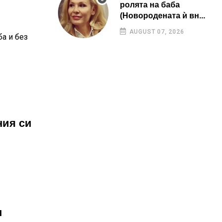
ролята на баба
(Новородената ѝ вн...
AUGUST 07, 2026
а и без
ния си
н