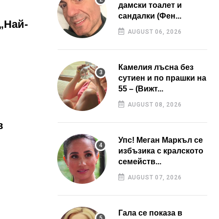
дамски тоалет и
сандалки (Фен...
„Най-
AUGUST 06, 2026
Камелия лъсна без
сутиен и по прашки на
55 – (Вижт...
AUGUST 08, 2026
в
Упс! Меган Маркъл се
избъзика с кралското
семейств...
AUGUST 07, 2026
Гала се показа в