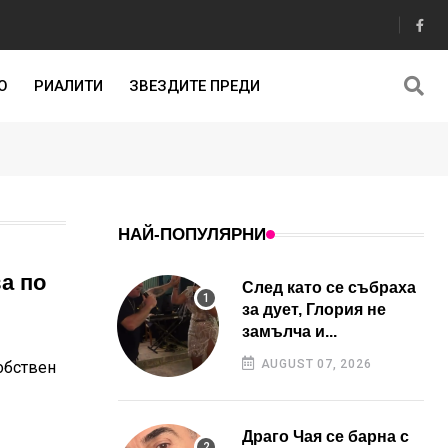
О
РИАЛИТИ
ЗВЕЗДИТЕ ПРЕДИ
НАЙ-ПОПУЛЯРНИ
а по
След като се събраха
за дует, Глория не
замълча и...
AUGUST 07, 2026
обствен
Драго Чая се барна с