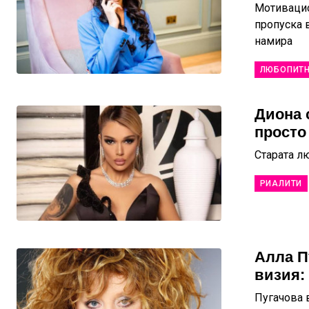
Мотивацио
пропуска 
намира
ЛЮБОПИТ
Диона 
просто
Старата л
РИАЛИТИ
Алла П
визия:
Пугачова 