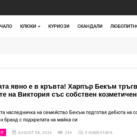
ЧАЛО
КЛЮКИ
КУРИОЗИ
СКАНДАЛИ
ЛЮБОПИТН
ата явно е в кръвта! Харпър Бекъм тръгв
те на Виктория със собствен козметичен
та наследничка на семейство Бекъм подготвя дебюта на с
н бранд с подкрепата на майка си
НО
AUGUST 08, 2026
294
0 КОМЕНТАРА