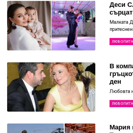
Деси С
сърцат
Малката Д
притеснени
ЛЮБОПИТ
В комп
гръцко
ден
Любовта н
ЛЮБОПИТ
Мария 