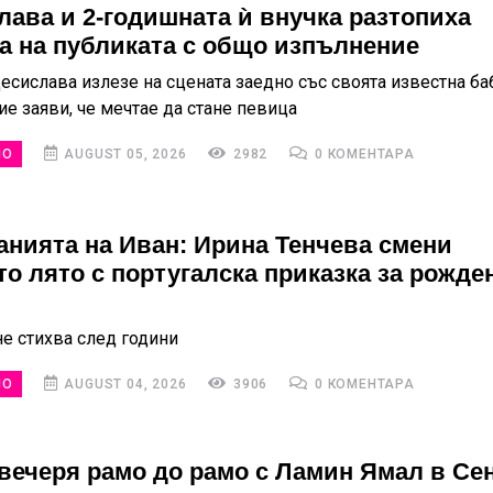
лава и 2-годишната ѝ внучка разтопиха
а на публиката с общо изпълнение
есислава излезе на сцената заедно със своята известна баб
е заяви, че мечтае да стане певица
НО
AUGUST 05, 2026
2982
0 КОМЕНТАРА
анията на Иван: Ирина Тенчева смени
то лято с португалска приказка за рожде
е стихва след години
НО
AUGUST 04, 2026
3906
0 КОМЕНТАРА
вечеря рамо до рамо с Ламин Ямал в Се