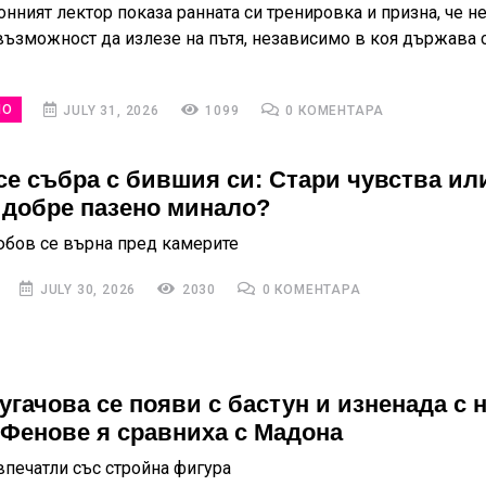
нният лектор показа ранната си тренировка и призна, че н
възможност да излезе на пътя, независимо в коя държава 
НО
JULY 31, 2026
1099
0 КОМЕНТАРА
се събра с бившия си: Стари чувства ил
 добре пазено минало?
юбов се върна пред камерите
JULY 30, 2026
2030
0 КОМЕНТАРА
угачова се появи с бастун и изненада с 
 Фенове я сравниха с Мадона
впечатли със стройна фигура