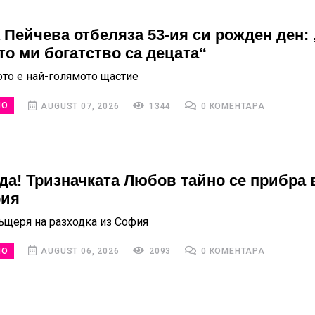
 Пейчева отбеляза 53-ия си рожден ден: 
то ми богатство са децата“
то е най-голямото щастие
НО
AUGUST 07, 2026
1344
0 КОМЕНТАРА
да! Тризначката Любов тайно се прибра 
рия
ъщеря на разходка из София
НО
AUGUST 06, 2026
2093
0 КОМЕНТАРА