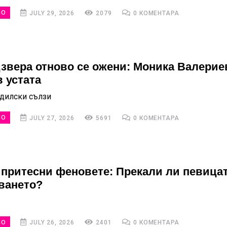
НО
JULY 29, 2026
2079
0 КОМЕНТАРА
звера отново се ожени: Моника Валерие
в устата
дилски сълзи
НО
JULY 27, 2026
5691
0 КОМЕНТАРА
 притесни феновете: Прекали ли певицат
ването?
НО
JULY 26, 2026
2401
0 КОМЕНТАРА