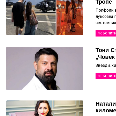
Тропе
Попфолк з
луксозна п
световния
ЛЮБОПИТ
Тони С
„Човек
Звезди, х
ЛЮБОПИТ
Натали
киломе