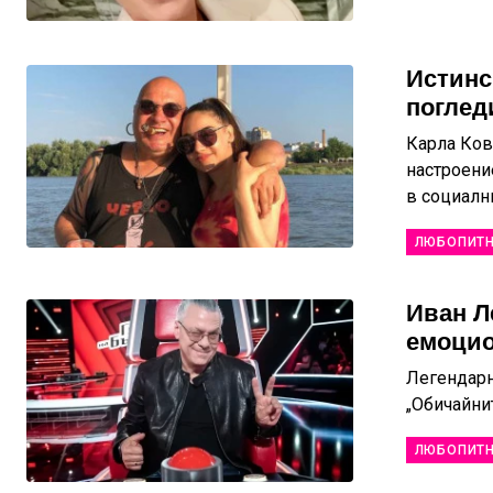
Истинс
поглед
Карла Ков
настроени
в социалн
ЛЮБОПИТ
Иван Л
емоцио
Легендарн
„Обичайни
ЛЮБОПИТ