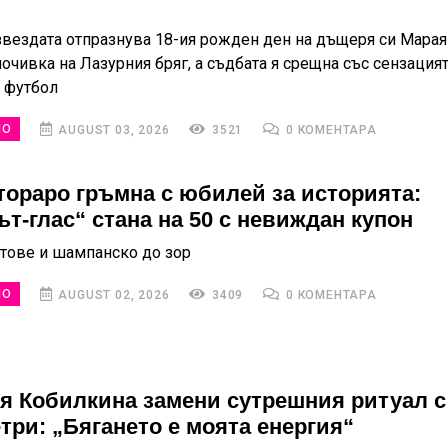
вездата отпразнува 18-ия рожден ден на дъщеря си Марая
очивка на Лазурния бряг, а съдбата я срещна със сензацият
 футбол
НО
AUGUST 03, 2026
3521
0 КОМЕНТАРА
тораро гръмна с юбилей за историята:
ът-глас“ стана на 50 с невиждан купон
итове и шампанско до зор
НО
AUGUST 02, 2026
3409
0 КОМЕНТАРА
я Кобилкина замени сутрешния ритуал с
три: „Бягането е моята енергия“