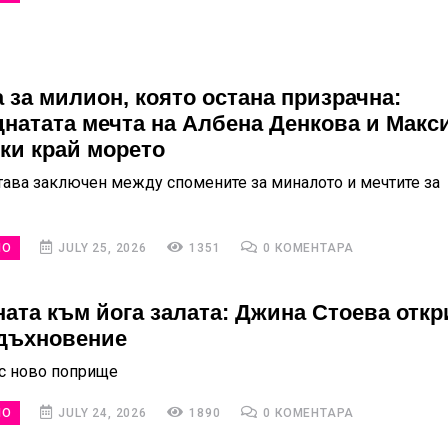
 за милион, която остана призрачна:
натата мечта на Албена Денкова и Макс
ки край морето
тава заключен между спомените за миналото и мечтите за
НО
JULY 25, 2026
1351
0 КОМЕНТАРА
ната към йога залата: Джина Стоева откр
дъхновение
с ново поприще
НО
JULY 24, 2026
1890
0 КОМЕНТАРА