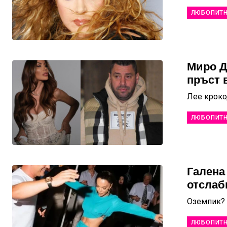
ЛЮБОПИТ
Миро Д
пръст 
Лее кроко
ЛЮБОПИТ
Галена
отслаб
Оземпик?
ЛЮБОПИТ