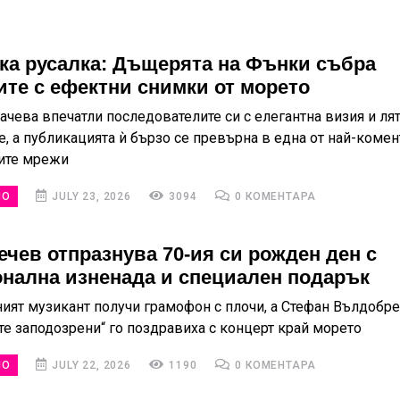
ка русалка: Дъщерята на Фънки събра
ите с ефектни снимки от морето
ачева впечатли последователите си с елегантна визия и ля
е, а публикацията ѝ бързо се превърна в една от най-коме
ите мрежи
НО
JULY 23, 2026
3094
0 КОМЕНТАРА
ечев отпразнува 70-ия си рожден ден с
нална изненада и специален подарък
ият музикант получи грамофон с плочи, а Стефан Вълдобре
те заподозрени“ го поздравиха с концерт край морето
НО
JULY 22, 2026
1190
0 КОМЕНТАРА