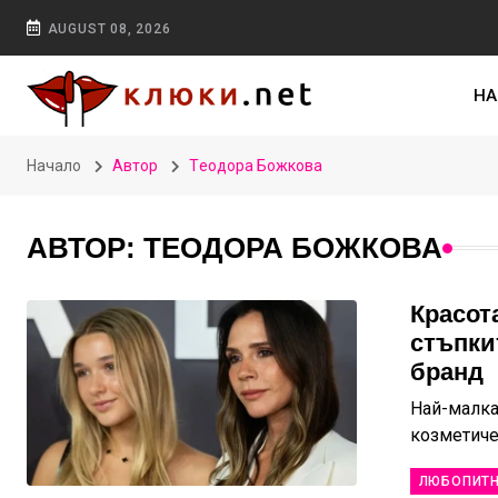
AUGUST 08, 2026
НА
Начало
Автор
Tеодора Божкова
АВТОР: TЕОДОРА БОЖКОВА
Красот
стъпки
бранд
Най-малка
козметиче
ЛЮБОПИТ