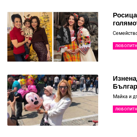
Росица
голямо
Семейство
ЛЮБОПИТ
Изнена
Бълга
Майка и д
ЛЮБОПИТ