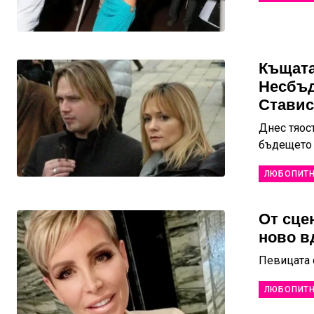
Къщата
Несбъд
Ставис
Днес тяос
бъдещето
ЛЮБОПИТ
От сце
ново в
Певицата 
ЛЮБОПИТ