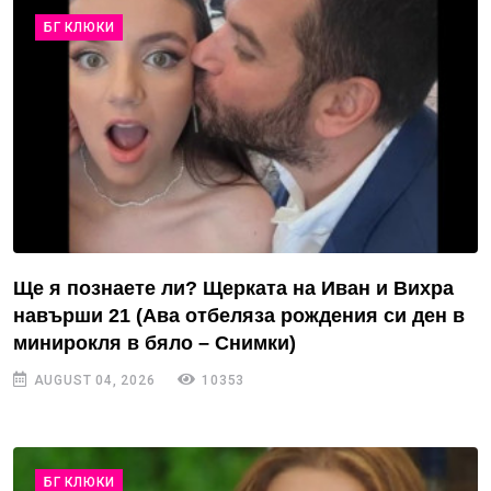
БГ КЛЮКИ
Ще я познаете ли? Щерката на Иван и Вихра
навърши 21 (Ава отбеляза рождения си ден в
минирокля в бяло – Снимки)
AUGUST 04, 2026
10353
БГ КЛЮКИ