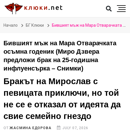
Начало
БГ Клюки
Бившият мъж на Мара Отварачката осъмна годеник (Миро Дзвера предложи брак на 25-годишна инфлуенсърка – Снимки)
Бившият мъж на Мара Отварачката
осъмна годеник (Миро Дзвера
предложи брак на 25-годишна
инфлуенсърка – Снимки)
Бракът на Мирослав с
певицата приключи, но той
не се е отказал от идеята да
свие семейно гнездо
ОТ
ЖАСМИНА ЕДОРОВА
JULY 07, 2026