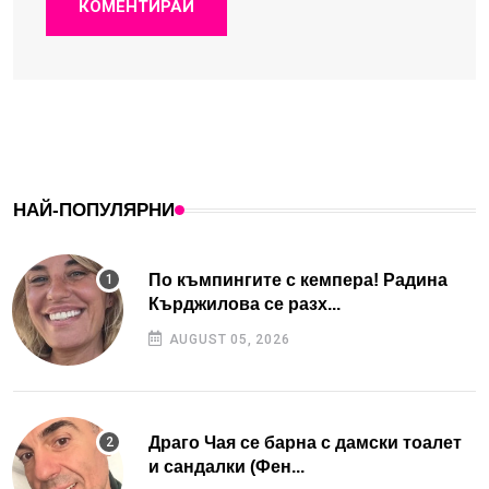
КОМЕНТИРАЙ
НАЙ-ПОПУЛЯРНИ
По къмпингите с кемпера! Радина
Кърджилова се разх...
AUGUST 05, 2026
Драго Чая се барна с дамски тоалет
и сандалки (Фен...