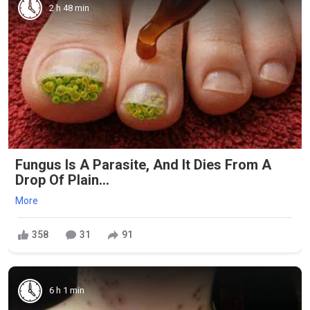
2 h 48 min
Fungus Is A Parasite, And It Dies From A
Drop Of Plain...
More
358
31
91
6 h 1 min