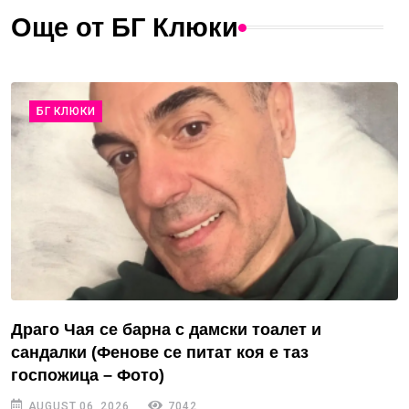
Още от БГ Клюки
БГ КЛЮКИ
Драго Чая се барна с дамски тоалет и
сандалки (Фенове се питат коя е таз
госпожица – Фото)
AUGUST 06, 2026
7042