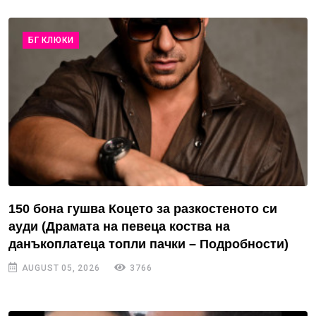
БГ КЛЮКИ
150 бона гушва Коцето за разкостеното си
ауди (Драмата на певеца коства на
данъкоплатеца топли пачки – Подробности)
AUGUST 05, 2026
3766