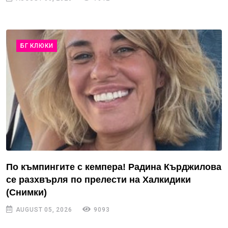
БГ КЛЮКИ
По къмпингите с кемпера! Радина Кърджилова
се разхвърля по прелести на Халкидики
(Снимки)
AUGUST 05, 2026
9093