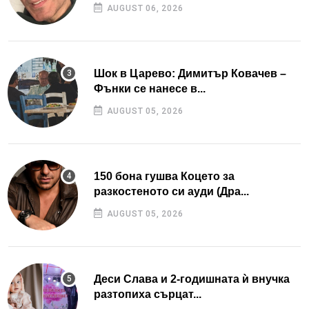
AUGUST 06, 2026
Шок в Царево: Димитър Ковачев –
Фънки се нанесе в...
AUGUST 05, 2026
150 бона гушва Коцето за
разкостеното си ауди (Дра...
AUGUST 05, 2026
Деси Слава и 2-годишната ѝ внучка
разтопиха сърцат...