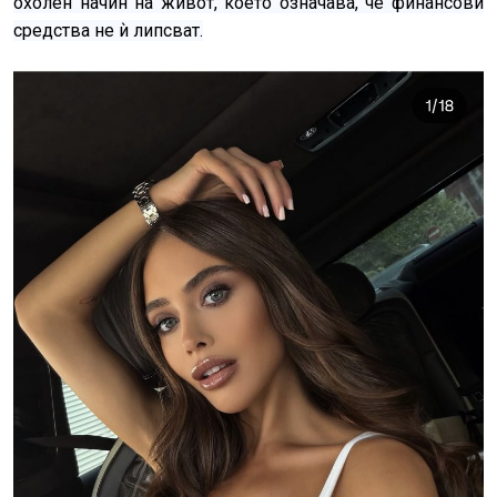
охолен начин на живот, което означава, че финансови
средства не ѝ липсват.