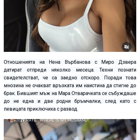
Отношенията на Нена Върбанова с Миро Дзвера
датират отпреди няколко месеца. Техни познати
свидетелстват, че са заедно отскоро. Поради това
мнозина не очакват връзката им наистина да стигне до
брак. Бившият мъж на Мара Отварачката се събуждаше
до не една и две родни бръмчалки, след като с
певицата приключиха с развод.