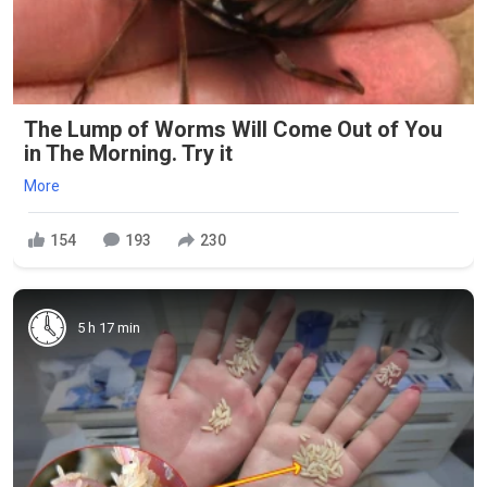
The Lump of Worms Will Come Out of You
in The Morning. Try it
More
154
193
230
5 h 17 min