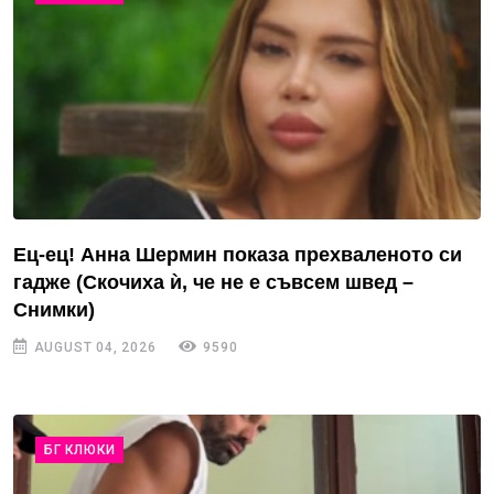
Ец-ец! Анна Шермин показа прехваленото си
гадже (Скочиха ѝ, че не е съвсем швед –
Снимки)
AUGUST 04, 2026
9590
БГ КЛЮКИ