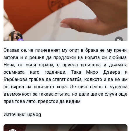
Оказва се, че плачевният му опит в брака не му пречи,
затова и е решил да предложи на новата си любима.
Нена, от своя страна, е приела пръстена и двамата
осъмнаха като годеници. Така Миро Дзвера и
Върбанова трябва да стягат сватба, колкото и да не им
се вярва на повечето хора. Летният сезон е чудесна
възможност за такава стъпка, но дали ще се случи още
през това лято, предстои да видим.
Източник: lupa.bg