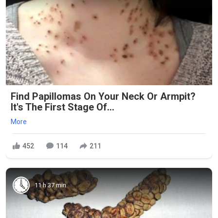
Find Papillomas On Your Neck Or Armpit?
It's The First Stage Of...
More
452
114
211
11 h 37 min