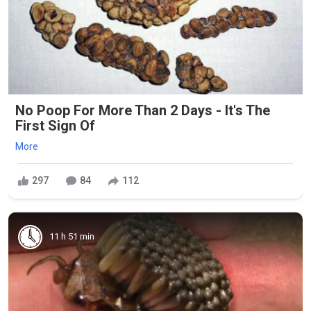
No Poop For More Than 2 Days - It's The
First Sign Of
More
297
84
112
11 h 51 min