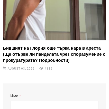
Бившият на Глория още търка нара в ареста
(Ще отърве ли панделата чрез споразумение с
прокуратурата? Подробности)
AUGUST 03, 2026
4186
Име
*