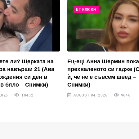
БГ КЛЮКИ
ете ли? Щерката на
Ец-ец! Анна Шермин пока
ра навърши 21 (Ава
прехваленото си гадже (
ождения си ден в
ѝ, че не е съвсем швед –
в бяло – Снимки)
Снимки)
2026
10402
AUGUST 04, 2026
9646