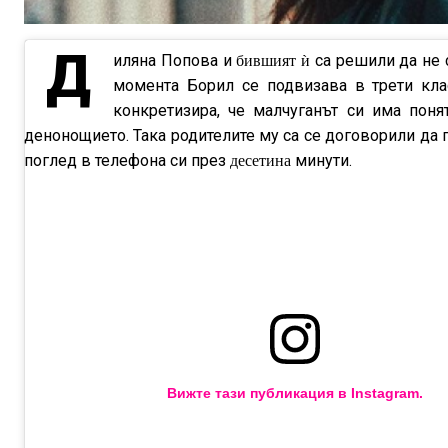
Д
иляна Попова и
са решили да не с
бившият ѝ
момента Борил се подвизава в трети кла
конкретизира, че малчуганът си има поня
денонощието. Така родителите му са се договорили да г
поглед в телефона си през
минути.
десетина
Вижте тази публикация в Instagram.