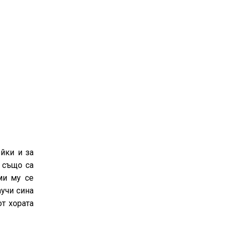
йки и за
 също са
ми му се
аучи сина
т хората