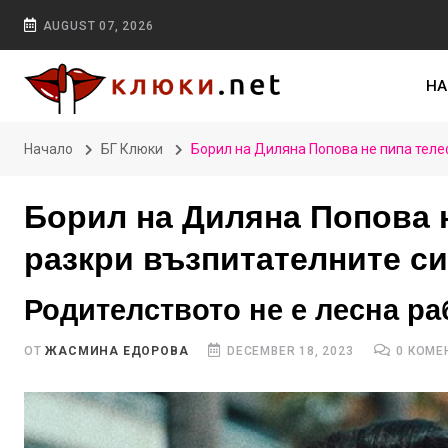
AUGUST 07, 2026
НА
Начало
БГ Клюки
Борил на Диляна Попова не пипа теле
Борил на Диляна Попова 
разкри възпитателните с
Родителството не е лесна ра
ОТ
ЖАСМИНА ЕДОРОВА
DECEMBER 18, 2023
0 КОМЕ