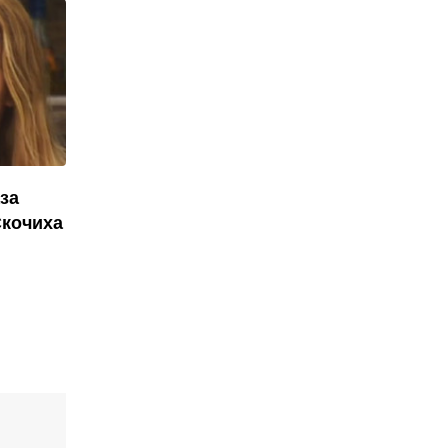
за
Скочиха