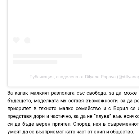
Публикация, споделена от Dilyana Popova (@dillyana
За капак малкият разполага със свобода, за да мож
бъдещето, моделката му оставя възможности, за да ре
приоритет в тяхното малко семейство и с Борил се 
представя дори и частично, за да не “плува” във всичк
си да бъде верен приятел. Според нея в съвременнот
умеят да се възприемат като част от екип и общество.