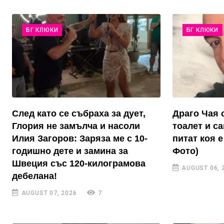
БГ КЛЮКИ
БГ КЛЮКИ
След като се събраха за дует,
Драго Чая 
Глория не замълча и насоли
тоалет и с
Илия Загоров: Заряза ме с 10-
питат коя е
годишно дете и замина за
Фото)
Швеция със 120-килограмова
AUGUST 06, 
дебелана!
AUGUST 07, 2026
7