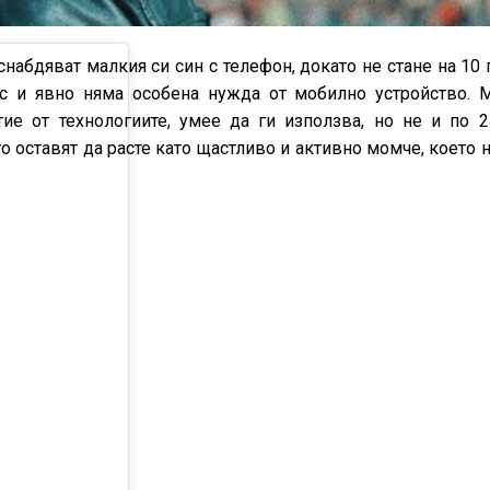
набдяват малкия си син с телефон, докато не стане на 10 
с и явно няма особена нужда от мобилно устройство. 
тие от технологиите, умее да ги използва, но не и по 2
о оставят да расте като щастливо и активно момче, което 