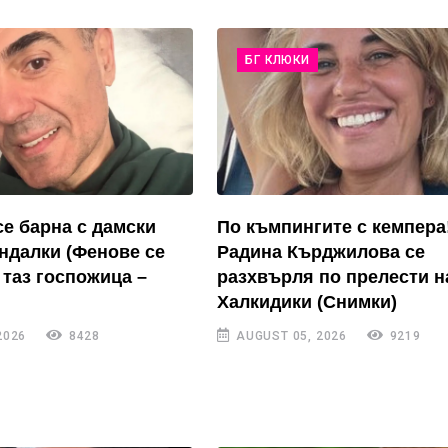
БГ КЛЮКИ
се барна с дамски
По къмпингите с кемпера
андалки (Фенове се
Радина Кърджилова се
 таз госпожица –
разхвърля по прелести н
Халкидики (Снимки)
2026
8428
AUGUST 05, 2026
9219