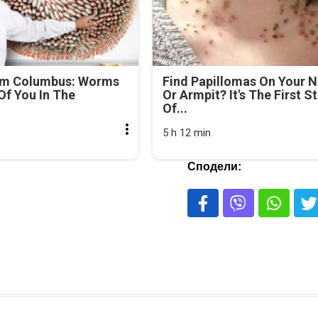
om Columbus: Worms
Find Papillomas On Your 
f You In The
Or Armpit? It's The First S
Of...
5 h 12 min
Сподели: