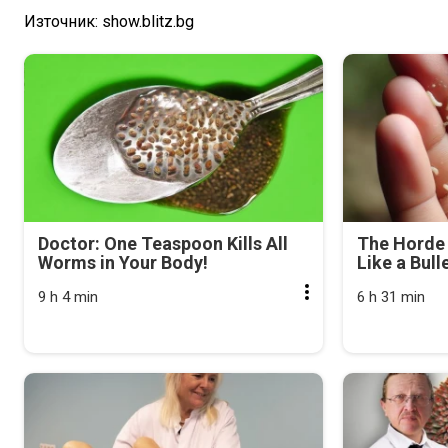
Източник: show.blitz.bg
Doctor: One Teaspoon Kills All
The Horde 
Worms in Your Body!
Like a Bull
9 h 4 min
6 h 31 min