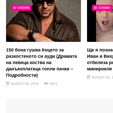
БГ КЛЮКИ
БГ КЛЮКИ
150 бона гушва Коцето за
Ще я позна
разкостеното си ауди (Драмата
Иван и Вих
на певеца коства на
отбеляза р
данъкоплатеца топли пачки –
минирокля 
Подробности)
AUGUST 04, 
AUGUST 05, 2026
3892