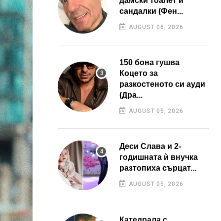
дамски тоалет и
сандалки (Фен...
AUGUST 06, 2026
150 бона гушва
Коцето за
разкостеното си ауди
(Дра...
AUGUST 05, 2026
Деси Слава и 2-
годишната ѝ внучка
разтопиха сърцат...
AUGUST 05, 2026
Катедрала с