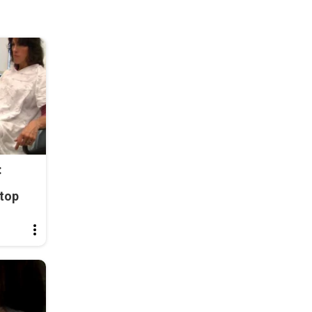
:
top