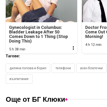
Gynecologist in Columbus:
Doctor Fr
Bladder Leakage After 50
Come Out O
Comes Down to 1 Thing (Stop
Morning!
Doing This)
4 h 12 min
5 h 38 min
Тагове:
диляна попова и борил
телефони
асен блатечки
възпитание
Още от БГ Клюки