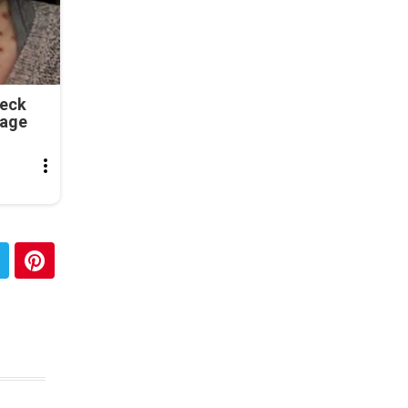
Neck
tage