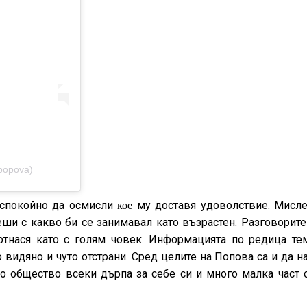
popova)
е спокойно да осмисли
му доставя удоволствие. Мисле
кое
ши с какво би се занимавал като възрастен. Разговорите
отнася като с голям човек. Информацията по редица те
о видяно и чуто отстрани. Сред целите на Попова са и да н
о общество всеки дърпа за себе си и много малка част о