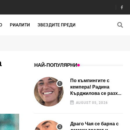
О
РИАЛИТИ
ЗВЕЗДИТЕ ПРЕДИ
а
НАЙ-ПОПУЛЯРНИ
По къмпингите с
кемпера! Радина
Кърджилова се разх...
AUGUST 05, 2026
Драго Чая се барна с