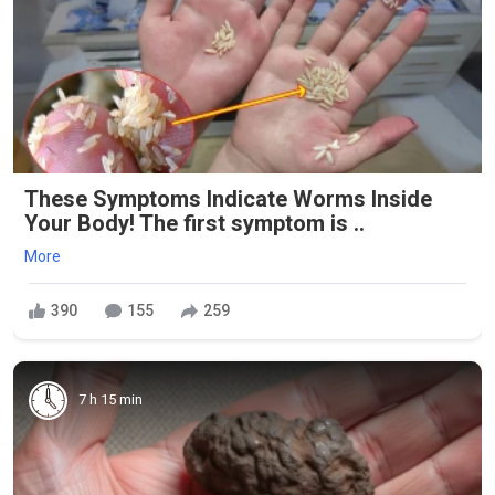
These Symptoms Indicate Worms Inside
Your Body! The first symptom is ..
More
390
155
259
7 h 15 min