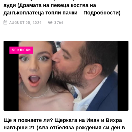
ауди (Драмата на певеца коства на
данъкоплатеца топли пачки – Подробности)
AUGUST 05, 2026
3766
БГ КЛЮКИ
Ще я познаете ли? Щерката на Иван и Вихра
навърши 21 (Ава отбеляза рождения си ден в