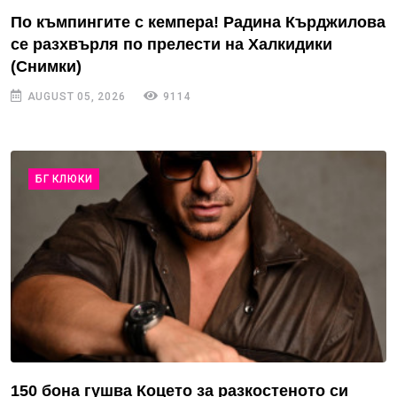
По къмпингите с кемпера! Радина Кърджилова
се разхвърля по прелести на Халкидики
(Снимки)
AUGUST 05, 2026
9114
БГ КЛЮКИ
150 бона гушва Коцето за разкостеното си