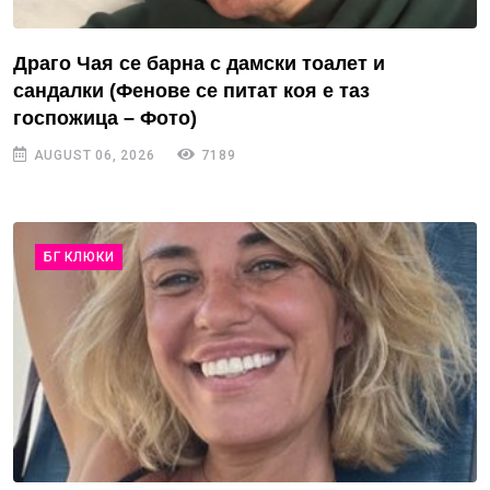
Драго Чая се барна с дамски тоалет и
сандалки (Фенове се питат коя е таз
госпожица – Фото)
AUGUST 06, 2026
7189
БГ КЛЮКИ