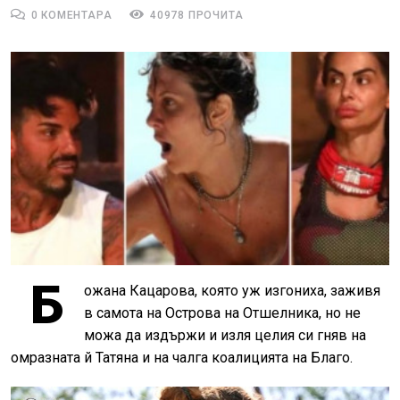
0 КОМЕНТАРА
40978 ПРОЧИТА
Б
ожана Кацарова, която уж изгониха, заживя
в самота на Острова на Отшелника, но не
можа да издържи и изля целия си гняв на
омразната й Татяна и на чалга коалицията на Благо.