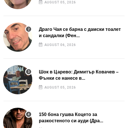
AUGUST 05, 2026
Драго Чая се барна с дамски тоалет
и сандалки (Фен...
AUGUST 06, 2026
Шок в Царево: Димитър Ковачев –
Фънки се нанесе в...
AUGUST 05, 2026
150 бона гушва Коцето за
разкостеното си ауди (Дра...