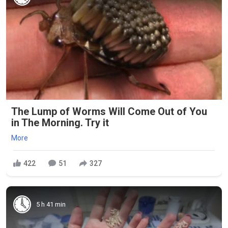
The Lump of Worms Will Come Out of You
in The Morning. Try it
More
422
51
327
5 h 41 min