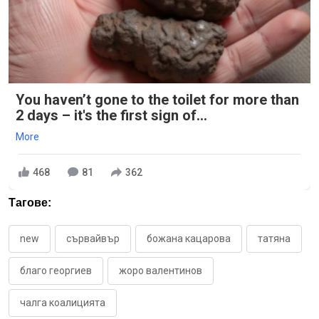
You haven’t gone to the toilet for more than
2 days – it's the first sign of...
More
468
81
362
Тагове:
new
сървайвър
божана кацарова
татяна
благо георгиев
жоро валентинов
чалга коалицията