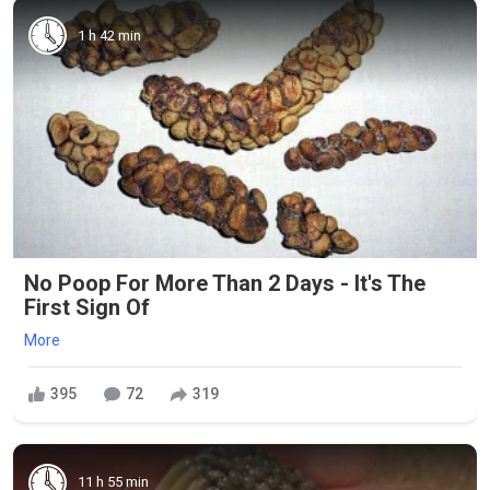
1 h 42 min
No Poop For More Than 2 Days - It's The
First Sign Of
More
395
72
319
11 h 55 min