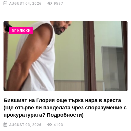
AUGUST 04, 2026
9597
БГ КЛЮКИ
Бившият на Глория още търка нара в ареста
(Ще отърве ли панделата чрез споразумение с
прокуратурата? Подробности)
AUGUST 03, 2026
4193