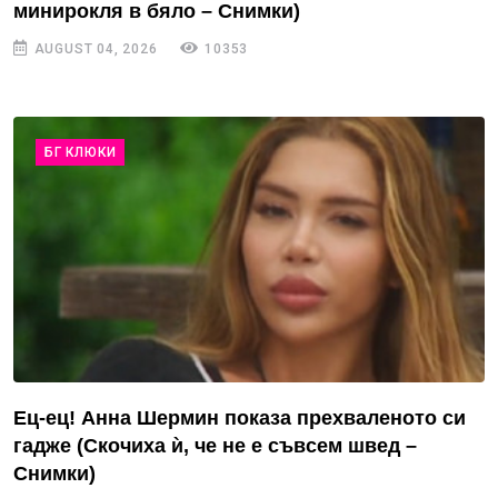
минирокля в бяло – Снимки)
AUGUST 04, 2026
10353
БГ КЛЮКИ
Ец-ец! Анна Шермин показа прехваленото си
гадже (Скочиха ѝ, че не е съвсем швед –
Снимки)