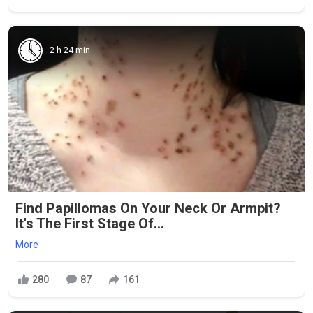
2 h 24 min
Find Papillomas On Your Neck Or Armpit?
It's The First Stage Of...
More
280
87
161