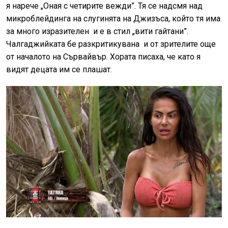
я нарече „Оная с четирите вежди”. Тя се надсмя над
микроблейдинга на слугинята на Джизъса, който тя има
за много изразителен и е в стил „вити гайтани”.
Чалгаджийката бе разкритикувана и от зрителите още
от началото на Сървайвър. Хората писаха, че като я
видят децата им се плашат.