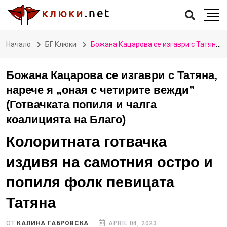
Начало
БГ Клюки
Божана Кацарова се изгаври с Татяна, нарече я „оная с четирите вежди” (Готвачката попиля и чалга коалицията на Благо)
Божана Кацарова се изгаври с Татяна,
нарече я „оная с четирите вежди”
(Готвачката попиля и чалга
коалицията на Благо)
Колоритната готвачка
издивя на самотния остро и
попиля фолк певицата
Татяна
ОТ
КАЛИНА ГАБРОВСКА
APRIL 04, 2023