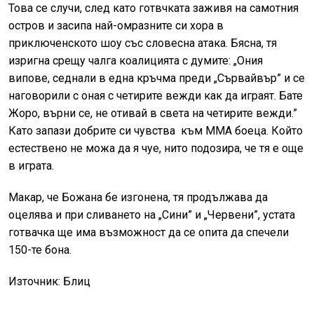
Това се случи, след като готвчката заживя на самотния
остров и засипа най-омразните си хора в
приключенското шоу със словесна атака. Бясна, тя
изригна срещу чалга коалицията с думите: „Ония
випове, седнали в една кръчма преди „Сървайвър” и се
наговорили с оная с четирите вежди как да играят. Бате
Жоро, върни се, не отивай в света на четирите вежди.”
Като запази добрите си чувства към ММА боеца. Който
естествено не можа да я чуе, нито подозира, че тя е още
в играта.
Макар, че Божана бе изгонена, тя продължава да
оцелява и при сливането на „Сини” и „Червени”, устата
готвачка ще има възможност да се опита да спечели
150-те бона.
Източник: Блиц