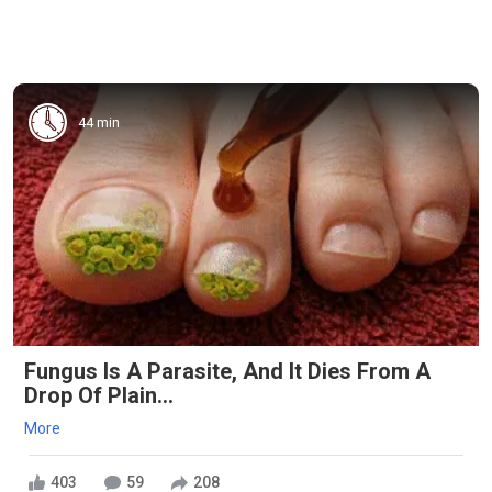
44 min
Fungus Is A Parasite, And It Dies From A
Drop Of Plain...
More
403
59
208