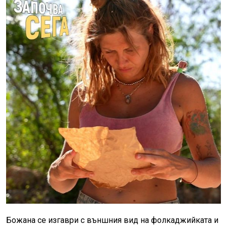
Божана се изгаври с външния вид на фолкаджийката и