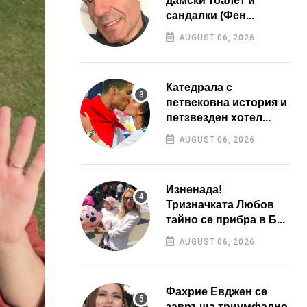
дамски тоалет и
сандалки (Фен...
AUGUST 06, 2026
Катедрала с
петвековна история и
петзвезден хотел...
AUGUST 06, 2026
Изненада!
Тризначката Любов
тайно се прибра в Б...
AUGUST 06, 2026
Фахрие Евджен се
завръща триумфално