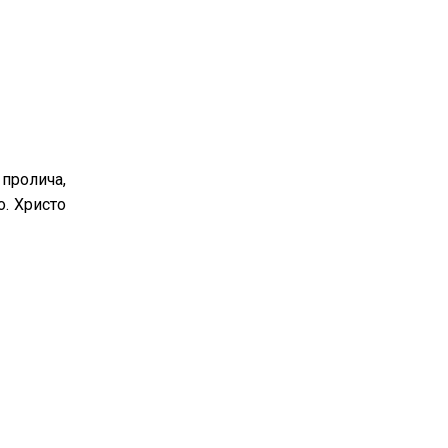
 пролича,
о. Христо