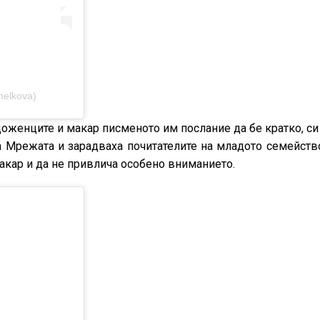
melkova)
оженците и макар писменото им послание да бе кратко, си
ха Мрежата и зарадваха почитателите на младото семейств
акар и да не привлича особено вниманието.