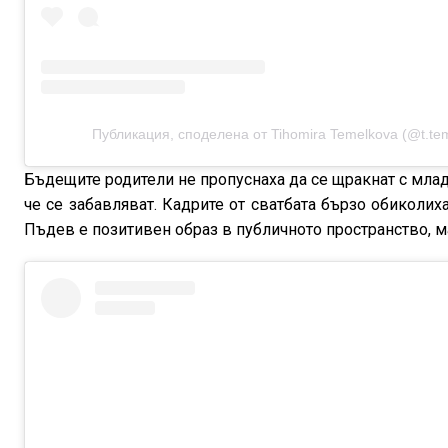
Публикация, споделена от Tihomira Temelkova (@t.te
Бъдещите родители не пропуснаха да се щракнат с млад
че се забавляват. Кадрите от сватбата бързо обиколи
Пъдев е позитивен образ в публичното пространство, м