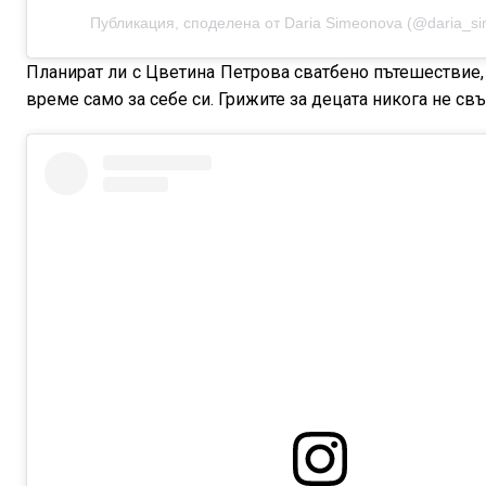
Публикация, споделена от Daria Simeonova (@daria_s
Планират ли с Цветина Петрова сватбено пътешествие,
време само за себе си. Грижите за децата никога не свъ