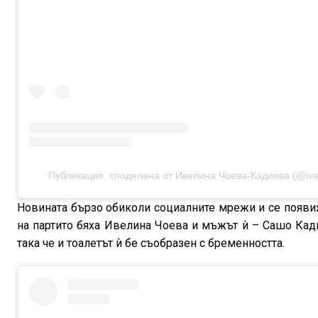
Публикация, споделена от Ивелина Чоева-Кадиева (@ive
Новината бързо обиколи социалните мрежи и се появих
на партито бяха Ивелина Чоева и мъжът ѝ – Сашо Кади
така че и тоалетът ѝ бе съобразен с бременността.