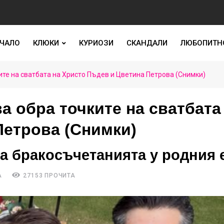
ЧАЛО
КЛЮКИ
КУРИОЗИ
СКАНДАЛИ
ЛЮБОПИТН
те на сватбата на Христо Пъдев и Цветина Петрова (Снимки)
 обра точките на сватбата
Петрова (Снимки)
на бракосъчетанията у родния 
А
27153 ПРОЧИТА