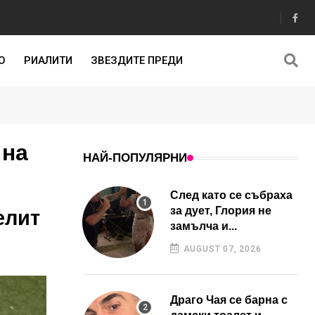
О
РИАЛИТИ
ЗВЕЗДИТЕ ПРЕДИ
 на
НАЙ-ПОПУЛЯРНИ
След като се събраха
за дует, Глория не
елит
замълча и...
AUGUST 07, 2026
Драго Чая се барна с