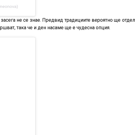
imeonova)
 засега не се знае. Предвид традициите вероятно ще отде
ршват, така че и ден насаме ще е чудесна опция.