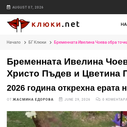
AUGUST 07, 2026
НА
Начало
БГ Клюки
Бременната Ивелина Чоева обра точки
Бременната Ивелина Чоева
Христо Пъдев и Цветина 
2026 година открехна ерата 
ОТ
ЖАСМИНА ЕДОРОВА
JUNE 29, 2026
0 КОМЕНТАР