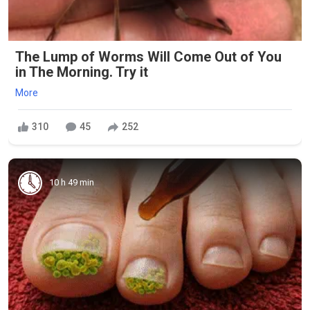
The Lump of Worms Will Come Out of You
in The Morning. Try it
More
310
45
252
10 h 49 min