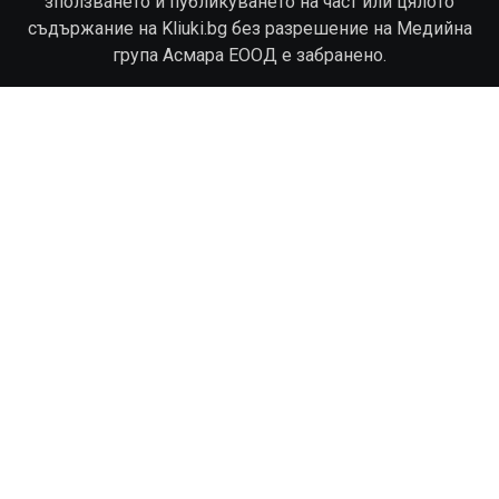
зползването и публикуването на част или цялото
съдържание на Kliuki.bg без разрешение на Медийна
група Асмара ЕООД е забранено.