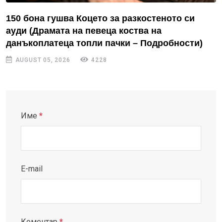
150 бона гушва Коцето за разкостеното си
ауди (Драмата на певеца коства на
данъкоплатеца топли пачки – Подробности)
AUGUST 05, 2026
4228
Име
*
E-mail
Коментар
*