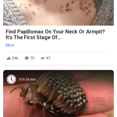
Find Papillomas On Your Neck Or Armpit?
It's The First Stage Of...
More
396
75
97
10 h 26 min