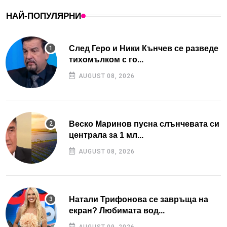
НАЙ-ПОПУЛЯРНИ
След Геро и Ники Кънчев се разведе
тихомълком с го...
AUGUST 08, 2026
Веско Маринов пусна слънчевата си
централа за 1 мл...
AUGUST 08, 2026
Натали Трифонова се завръща на
екран? Любимата вод...
AUGUST 09, 2026