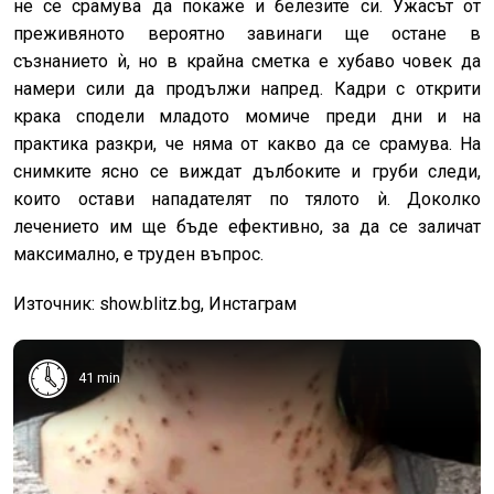
не се срамува да покаже и белезите си. Ужасът от
преживяното вероятно завинаги ще остане в
съзнанието ѝ, но в крайна сметка е хубаво човек да
намери сили да продължи напред. Кадри с открити
крака сподели младото момиче преди дни и на
практика разкри, че няма от какво да се срамува. На
снимките ясно се виждат дълбоките и груби следи,
които остави нападателят по тялото ѝ. Доколко
лечението им ще бъде ефективно, за да се заличат
максимално, е труден въпрос.
Източник: show.blitz.bg, Инстаграм
41 min