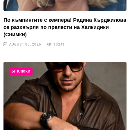
По къмпингите с кемпера! Радина Кърджилова
се разхвърля по прелести на Халкидики
(Снимки)
AUGUST 05, 2026
10241
БГ КЛЮКИ