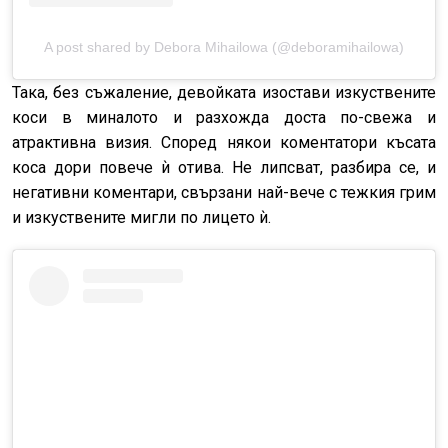
A post shared by Debora Mihailowa (@deboramihailowa)
Така, без съжаление, девойката изостави изкуствените
коси в миналото и разхожда доста по-свежа и
атрактивна визия. Според някои коментатори късата
коса дори повече ѝ отива. Не липсват, разбира се, и
негативни коментари, свързани най-вече с тежкия грим
и изкуствените мигли по лицето ѝ.