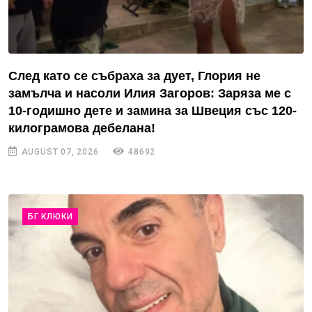
След като се събраха за дует, Глория не
замълча и насоли Илия Загоров: Заряза ме с
10-годишно дете и замина за Швеция със 120-
килограмова дебелана!
AUGUST 07, 2026
48692
БГ КЛЮКИ