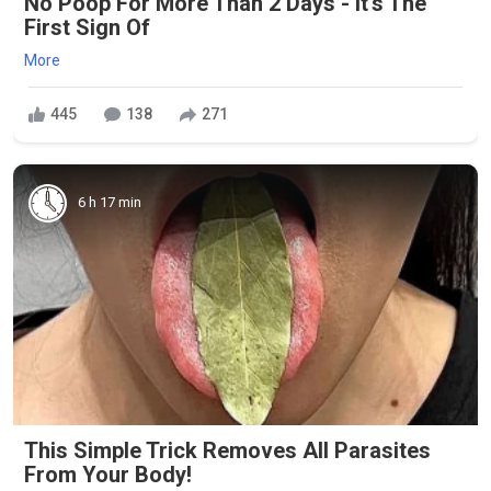
No Poop For More Than 2 Days - It's The
First Sign Of
More
445
138
271
6 h 17 min
This Simple Trick Removes All Parasites
From Your Body!