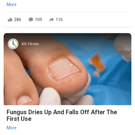
More
286
109
116
4 h 14 min
Fungus Dries Up And Falls Off After The
First Use
More