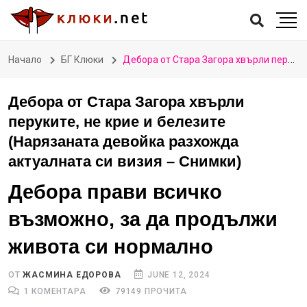
Начало
БГ Клюки
Дебора от Стара Загора хвърли перуките, не крие и белезите (Нарязаната девойка разхожда актуалната си визия – Снимки)
Дебора от Стара Загора хвърли
перуките, не крие и белезите
(Нарязаната девойка разхожда
актуалната си визия – Снимки)
Дебора прави всичко
възможно, за да продължи
живота си нормално
ОТ
ЖАСМИНА ЕДОРОВА
JUNE 12, 2024
1 КОМЕНТАРА
79149 ПРОЧИТА