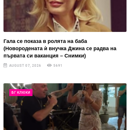
Гала се показа в ролята на баба
(Новородената ѝ внучка Джина се радва на
първата си ваканция – Снимки)
AUGUST 07, 2026
5691
БГ КЛЮКИ