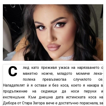
С
лед като преживя ужаса на нарязването с
макетно ножче, младото момиче лека-
полека превъзмогва случилото се.
Нападателят ѝ я остави и без коса, което я накара в
продължение на седмици да носи перуки и
екстеншъни. Към днешна дата истинската коса на
Дебора от Стара Загора вече е достатъчно пораснала, за