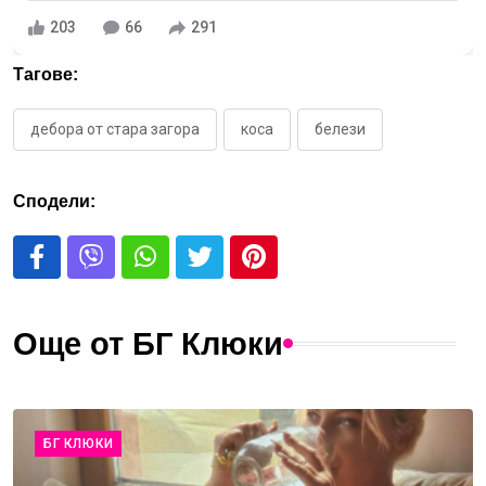
203
66
291
Тагове:
дебора от стара загора
коса
белези
Сподели:
Още от БГ Клюки
БГ КЛЮКИ