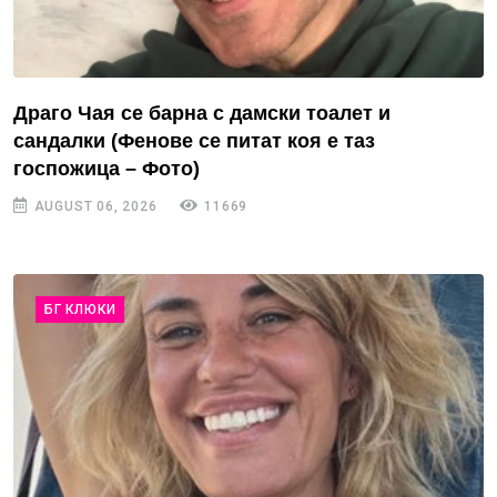
Драго Чая се барна с дамски тоалет и
сандалки (Фенове се питат коя е таз
госпожица – Фото)
AUGUST 06, 2026
11669
БГ КЛЮКИ