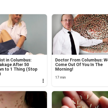
st in Columbus:
Doctor From Columbus: 
akage After 50
Come Out Of You In The
n to 1 Thing (Stop
Morning!
)
17 min