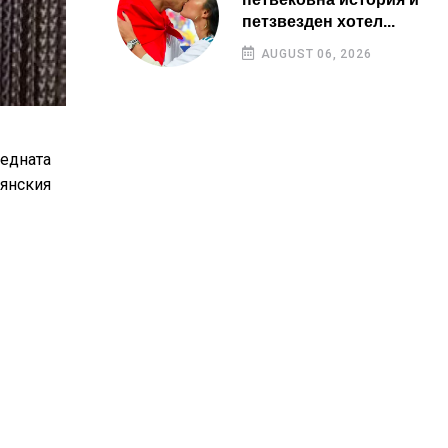
петзвезден хотел...
AUGUST 06, 2026
ледната
иянския