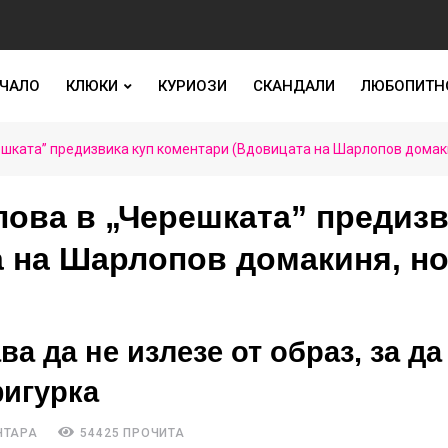
ЧАЛО
КЛЮКИ
КУРИОЗИ
СКАНДАЛИ
ЛЮБОПИТН
шката” предизвика куп коментари (Вдовицата на Шарлопов домаки
ова в „Черешката” предиз
а на Шарлопов домакиня, но
 да не излезе от образ, за да
фигурка
НТАРА
54425 ПРОЧИТА