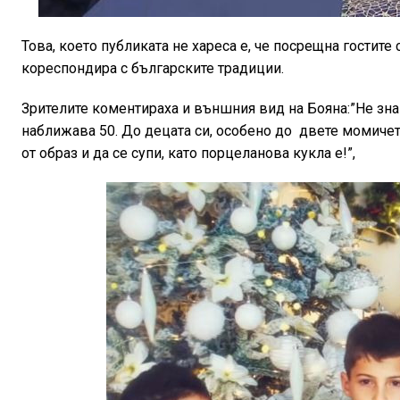
Това, което публиката не хареса е, че посрещна гостите 
кореспондира с българските традиции.
Зрителите коментираха и външния вид на Бояна:”Не знам
наближава 50. До децата си, особено до
двете момичета
от образ и да се супи, като порцеланова кукла е!”,