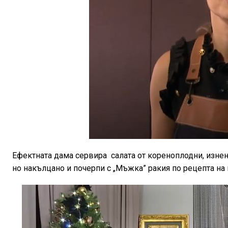
Ефектната дама сервира
салата от кореноплодни, изнен
но накълцано и почерпи с „Мъжка” ракия по рецепта на