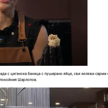
ада с циганска баница с пуширано яйце, сви зелеви сарми 
 покойния Шарлопов.