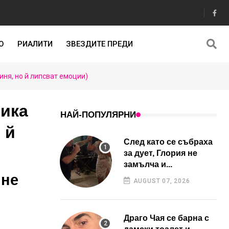
О
РИАЛИТИ
ЗВЕЗДИТЕ ПРЕДИ
ня, но й липсват емоции)
вика
НАЙ-ПОПУЛЯРНИ
 й
След като се събраха
за дует, Глория не
замълча и...
 не
AUGUST 07, 2026
Драго Чая се барна с