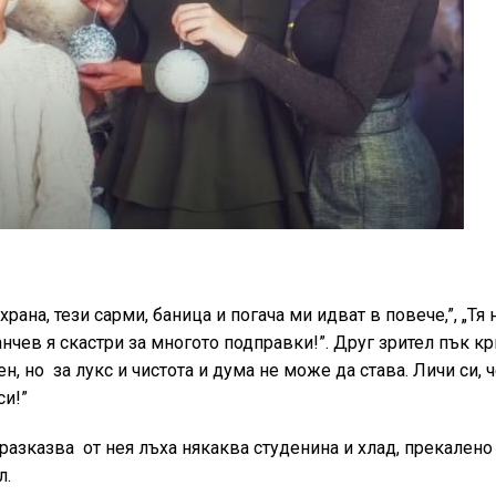
ана, тези сарми, баница и погача ми идват в повече,”, „Тя
анчев я скастри за многото подправки!”. Друг зрител пък к
н, но
за лукс и чистота и дума не може да става. Личи си, 
си!”
 разказва
от нея лъха някаква студенина и хлад, прекалено
л.