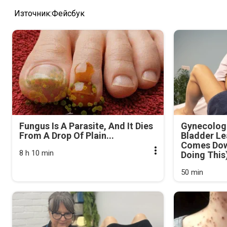
Източник:Фейсбук
Fungus Is A Parasite, And It Dies
Gynecologi
From A Drop Of Plain...
Bladder Le
Comes Dow
8 h 10 min
Doing This
50 min