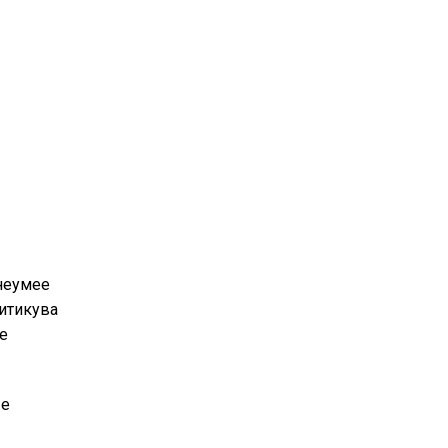
 неумее
ритикува
че
 е