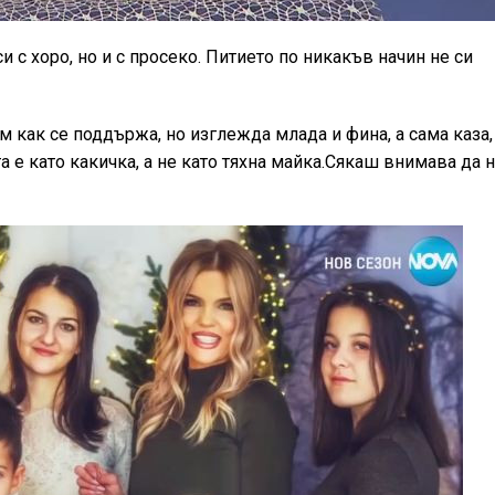
си с хоро, но и с просеко. Питието по никакъв начин не си
 как се поддържа, но изглежда млада и фина, а сама каза,
 е като какичка, а не като тяхна майка.Сякаш внимава да 