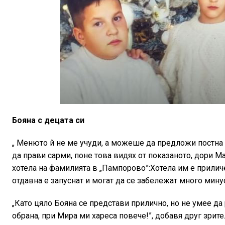
Бояна с децата си
„ Менюто й не ме учуди, а можеше да предложи постна хр
да прави сарми, поне това видях от показаното, дори М
хотела на фамилията в „Пампорово”:Хотела им е приличе
отдавна е запуснат и могат да се забележат много мину
„Като цяло Бояна се представи прилично, но не умее да
обрана, при Мира ми хареса повече!”, добавя друг зрите