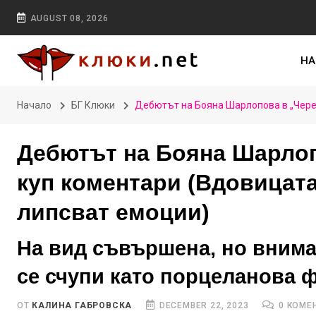
AUGUST 08, 2026
НА
Начало
БГ Клюки
Дебютът на Бояна Шарлопова в „Чере
Дебютът на Бояна Шарлоп
куп коментари (Вдовицат
липсват емоции)
На вид съвършена, но внимава
се счупи като порцеланова 
ОТ
КАЛИНА ГАБРОВСКА
DECEMBER 22, 2023
0 КОМЕ