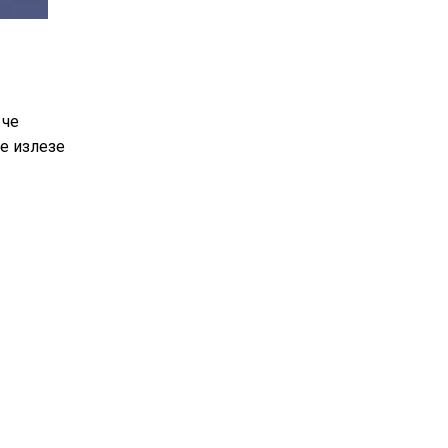
 че
не излезе