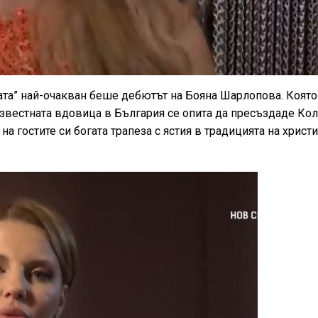
тата” най-очакван беше дебютът на Бояна Шарлопова. Която
известната вдовица в България се опита да пресъздаде Ко
а гостите си богата трапеза с ястия в традицията на христ