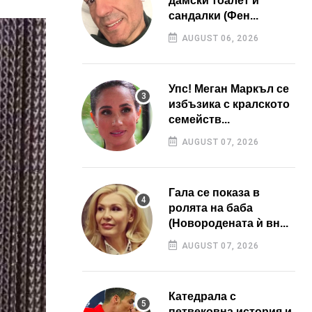
дамски тоалет и
сандалки (Фен...
AUGUST 06, 2026
Упс! Меган Маркъл се
избъзика с кралското
семейств...
AUGUST 07, 2026
Гала се показа в
ролята на баба
(Новородената ѝ вн...
AUGUST 07, 2026
Катедрала с
петвековна история и