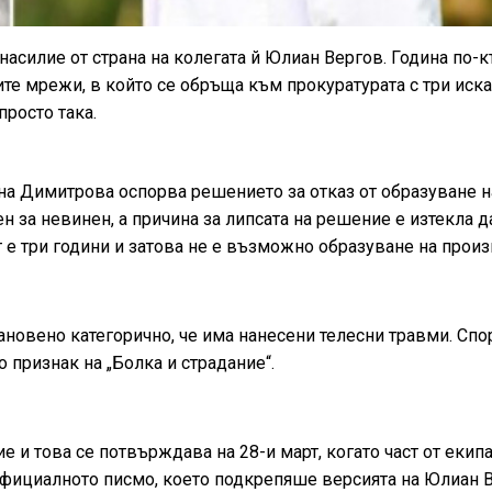
насилие от страна на колегата й Юлиан Вергов. Година по-
те мрежи, в който се обръща към прокуратурата с три иска
просто така.
на Димитрова оспорва решението за отказ от образуване н
 за невинен, а причина за липсата на решение е изтекла д
е три години и затова не е възможно образуване на произ
ановено категорично, че има нанесени телесни травми. Спо
 признак на „Болка и страдание“.
е и това се потвърждава на 28-и март, когато част от екипа
официалното писмо, което подкрепяше версията на Юлиан В