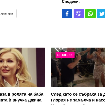
Сподели:
куратура
БГ КЛЮКИ
аза в ролята на баба
След като се събраха за д
ата ѝ внучка Джина
Глория не замълча и нас