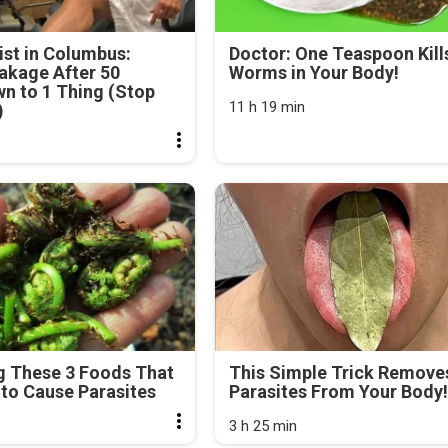
st in Columbus:
Doctor: One Teaspoon Kills
akage After 50
Worms in Your Body!
n to 1 Thing (Stop
11 h 19 min
)
g These 3 Foods That
This Simple Trick Removes
to Cause Parasites
Parasites From Your Body!
3 h 25 min