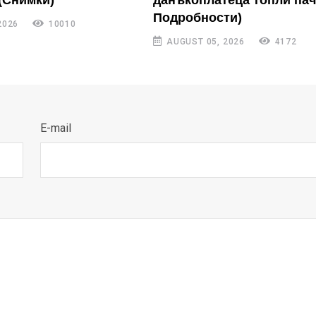
(Снимки)
данъкоплатеца топли пач
Подробности)
2026
10010
AUGUST 05, 2026
4172
E-mail