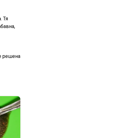
. Тя
абавна,
 е решена