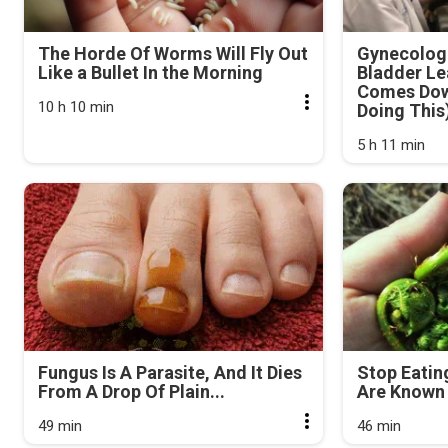
The Horde Of Worms Will Fly Out
Gynecologi
Like a Bullet In the Morning
Bladder Le
Comes Dow
10 h 10 min
Doing This
5 h 11 min
Fungus Is A Parasite, And It Dies
Stop Eatin
From A Drop Of Plain...
Are Known 
49 min
46 min