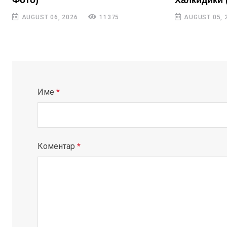
Фото)
Халкидики 
AUGUST 06, 2026
11375
AUGUST 05, 
Име
*
Коментар
*