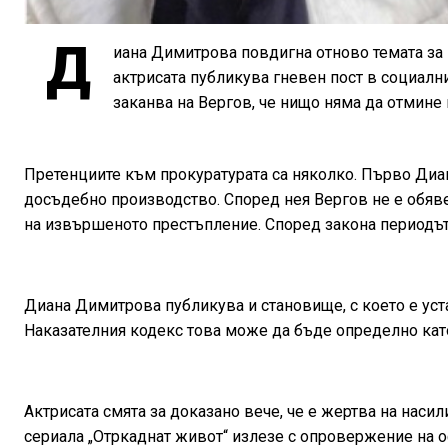
Д
иана Димитрова повдигна отново темата за 
актрисата публикува гневен пост в социални
заканва на Вергов, че нищо няма да отмине 
Претенциите към прокуратурата са няколко. Първо Диа
досъдебно производство. Според нея Вергов не е обявен
на извършеното престъпление. Според закона периодът 
Диана Димитрова публикува и становище, с което е уст
Наказателния кодекс това може да бъде определно като
Актрисата смята за доказано вече, че е жертва на насили
сериала „Отркаднат живот“ излезе с опровержение на 