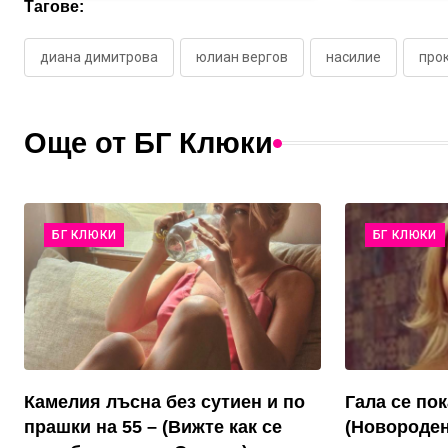
Тагове:
диана димитрова
юлиан вергов
насилие
про
Още от БГ Клюки
БГ КЛЮКИ
БГ КЛЮКИ
Камелия лъсна без сутиен и по
Гала се пок
прашки на 55 – (Вижте как се
(Новороден