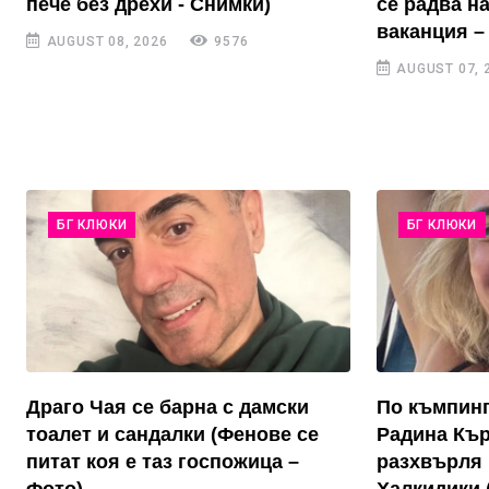
пече без дрехи - Снимки)
се радва н
ваканция –
AUGUST 08, 2026
9576
AUGUST 07, 
БГ КЛЮКИ
БГ КЛЮКИ
Драго Чая се барна с дамски
По къмпинг
тоалет и сандалки (Фенове се
Радина Къ
питат коя е таз госпожица –
разхвърля 