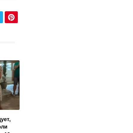
ует,
оли