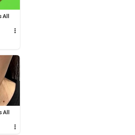
 All
 All