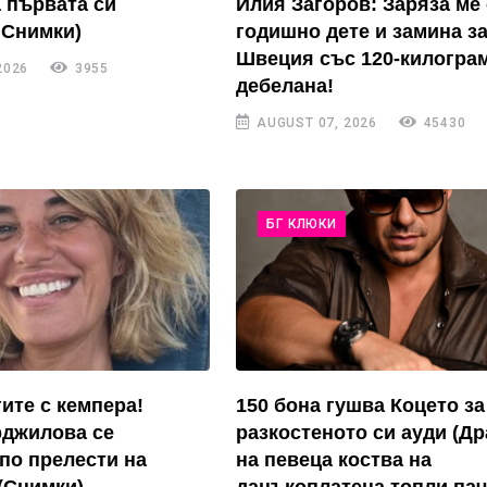
а първата си
Илия Загоров: Заряза ме 
 Снимки)
годишно дете и замина з
Швеция със 120-килогра
2026
3955
дебелана!
AUGUST 07, 2026
45430
БГ КЛЮКИ
ите с кемпера!
150 бона гушва Коцето за
рджилова се
разкостеното си ауди (Д
по прелести на
на певеца коства на