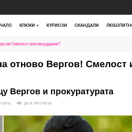
ЧАЛО
КЛЮКИ
КУРИОЗИ
СКАНДАЛИ
ЛЮБОПИТН
ргов! Смелост или изнудване?
а отново Вергов! Смелост 
щу Вергов и прокуратурата
НТАРА
2814 ПРОЧИТА