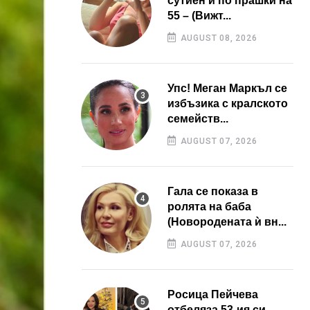
сутиен и по прашки на
55 – (Вижт...
AUGUST 08, 2026
Упс! Меган Маркъл се
избъзика с кралското
семейств...
AUGUST 07, 2026
Гала се показа в
ролята на баба
(Новородената ѝ вн...
AUGUST 07, 2026
Росица Пейчева
отбеляза 53-ия си