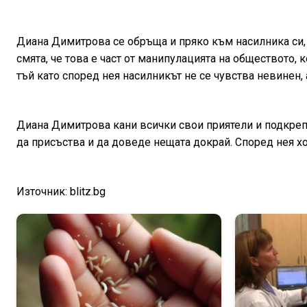
Диана Димитрова се обръща и пряко към насилника си, 
смята, че това е част от манипулацията на обществото,
тъй като според нея насилникът не се чувства невинен, 
Диана Димитрова кани всички свои приятели и подкреп
да присъства и да доведе нещата докрай. Според нея хор
Източник: blitz.bg