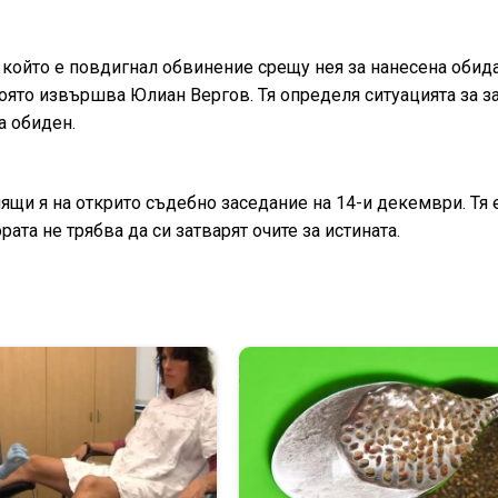
който е повдигнал обвинение срещу нея за нанесена обида
 която извършва Юлиан Вергов. Тя определя ситуацията за з
а обиден.
ящи я на открито съдебно заседание на 14-и декември. Тя
ата не трябва да си затварят очите за истината.