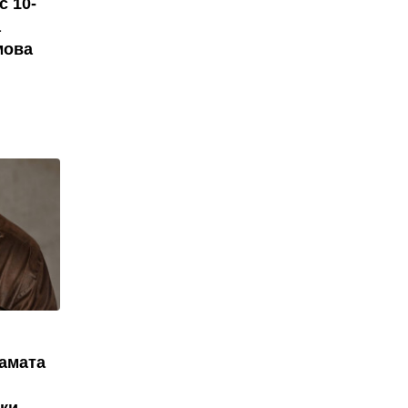
с 10-
а
мова
рамата