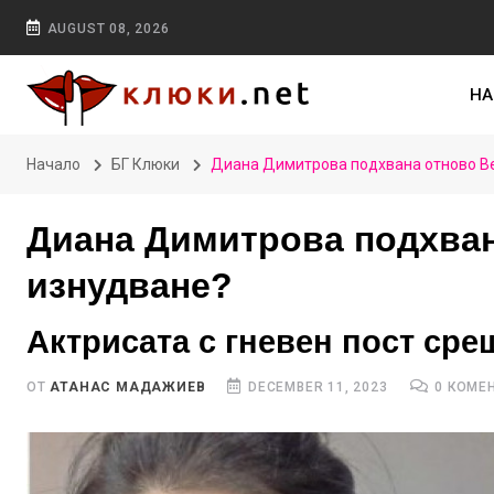
AUGUST 08, 2026
НА
Начало
БГ Клюки
Диана Димитрова подхвана отново Ве
Диана Димитрова подхван
изнудване?
Актрисата с гневен пост сре
ОТ
АТАНАС МАДАЖИЕВ
DECEMBER 11, 2023
0 КОМЕ