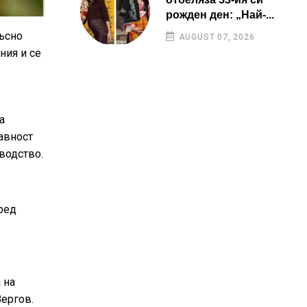
рожден ден: „Най-...
късно
AUGUST 07, 2026
ния и се
а
авност
водство.
ред
 на
ергов.