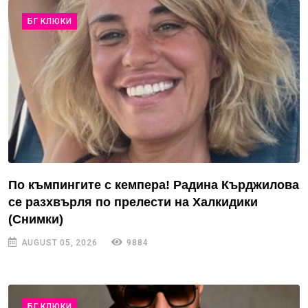
БГ КЛЮКИ
По къмпингите с кемпера! Радина Кърджилова
се разхвърля по прелести на Халкидики
(Снимки)
AUGUST 05, 2026
9884
БГ КЛЮКИ