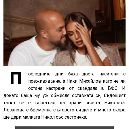
П
оследните дни бяха доста наситени с
преживявания, а Ники Михайлов като че ли
остана настрани от скандала в БФС. И
докато баща му уж обмисля оставката си, бъдещият
татко се е впрегнал да храни своята Николета.
Лозанова е бременна с второто си дете и много скоро
ще дари малката Никол със сестричка.