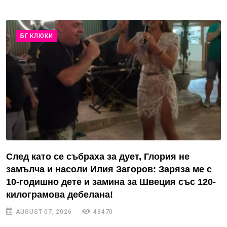
БГ КЛЮКИ
След като се събраха за дует, Глория не
замълча и насоли Илия Загоров: Заряза ме с
10-годишно дете и замина за Швеция със 120-
килограмова дебелана!
AUGUST 07, 2026
43470