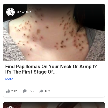
3 h 46 min
Find Papillomas On Your Neck Or Armpit?
It's The First Stage Of...
More
232
156
162