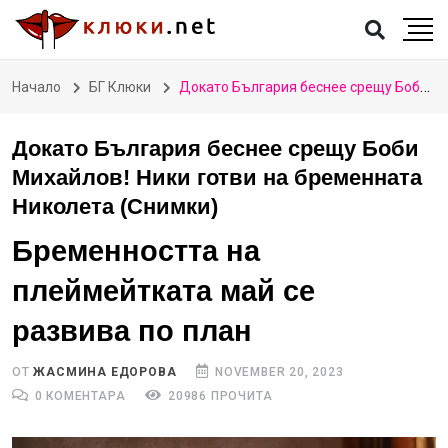
Начало
БГ Клюки
Докато България беснее срещу Боби Михайлов! Ники готви на бременната Николета (Снимки)
Докато България беснее срещу Боби
Михайлов! Ники готви на бременната
Николета (Снимки)
Бременността на
плеймейтката май се
развива по план
ОТ
ЖАСМИНА ЕДОРОВА
NOVEMBER 20, 2023
0 КОМЕНТАРА
20986 ПРОЧИТА