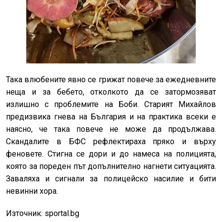
Така влюбените явно се грижат повече за ежедневните
неща и за бебето, отколкото да се затормозяват
излишно с проблемите на Боби. Старият Михайлов
предизвика гнева на България и на практика всеки е
наясно, че така повече не може да продължава.
Скандалите в БФС рефлектираха пряко и върху
феновете. Стигна се дори и до намеса на полицията,
която за пореден път допълнително нагнети ситуацията.
Заваляха и сигнали за полицейско насилие и бити
невинни хора.
Източник: sportal.bg