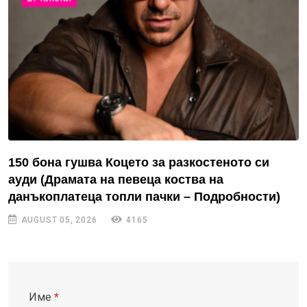
150 бона гушва Коцето за разкостеното си
ауди (Драмата на певеца коства на
данъкоплатеца топли пачки – Подробности)
AUGUST 05, 2026
4165
Име
*