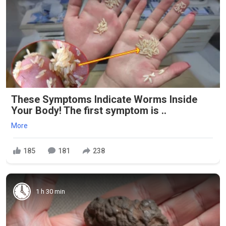
These Symptoms Indicate Worms Inside
Your Body! The first symptom is ..
More
185
181
238
1 h 30 min