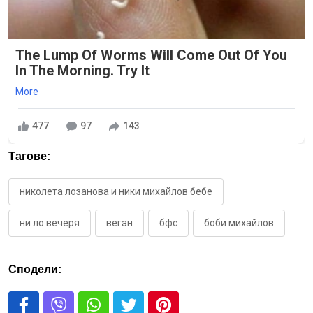
The Lump Of Worms Will Come Out Of You
In The Morning. Try It
More
477
97
143
Тагове:
николета лозанова и ники михайлов бебе
ни ло вечеря
веган
бфс
боби михайлов
Сподели: