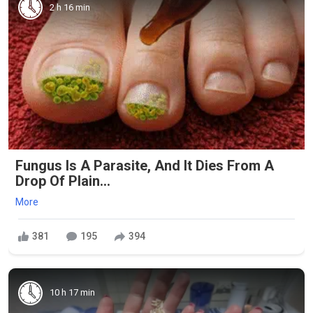
2 h 16 min
Fungus Is A Parasite, And It Dies From A
Drop Of Plain...
More
381
195
394
10 h 17 min