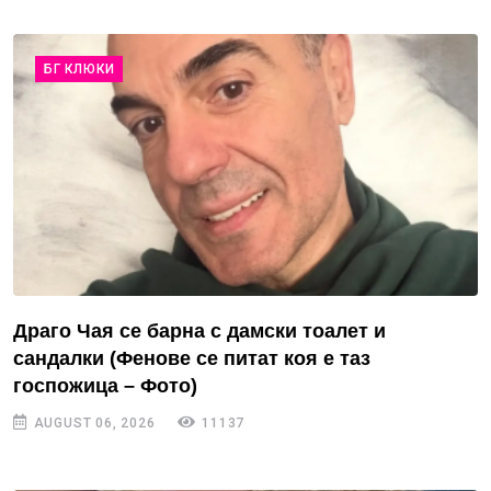
БГ КЛЮКИ
Драго Чая се барна с дамски тоалет и
сандалки (Фенове се питат коя е таз
госпожица – Фото)
AUGUST 06, 2026
11137