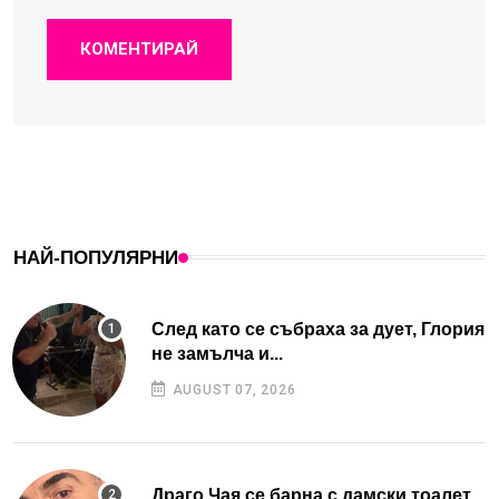
КОМЕНТИРАЙ
НАЙ-ПОПУЛЯРНИ
След като се събраха за дует, Глория
не замълча и...
AUGUST 07, 2026
Драго Чая се барна с дамски тоалет