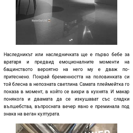
Наследникът или наследничката ще е първо бебе за
вратаря и предвид емоционалните моменти на
бащинството вероятно на него му е дваж по-
притеснено. Покрай бременността на половинката си
той блесна в непозната светлина. Самата плеймейтка го
показа в момент, в който се вихри в кухнята. И макар
понякога и двамата да се изкушават със сладки
вълшебства, въпросната вечер явно е преминала под
знака на веган културата.