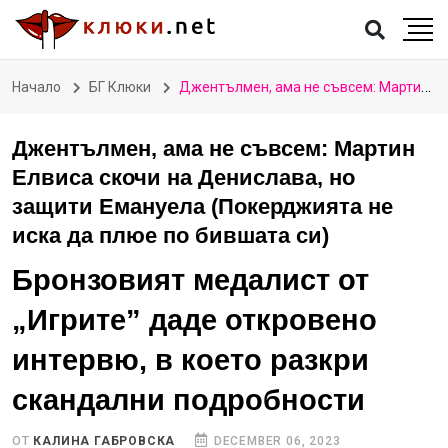
Начало
БГ Клюки
Джентълмен, ама не съвсем: Мартин Елвиса скочи на Денислава, но защити Емануела (Покерджията не иска да плюе по бившата си)
Джентълмен, ама не съвсем: Мартин
Елвиса скочи на Денислава, но
защити Емануела (Покерджията не
иска да плюе по бившата си)
Бронзовият медалист от
„Игрите” даде откровено
интервю, в което разкри
скандални подробности
ОТ
КАЛИНА ГАБРОВСКА
DECEMBER 06, 2023