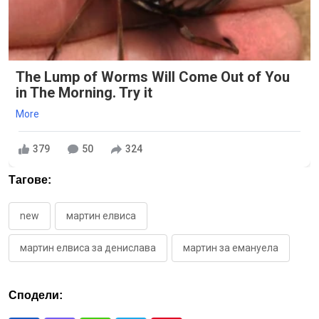
The Lump of Worms Will Come Out of You
in The Morning. Try it
More
379
50
324
Тагове:
new
мартин елвиса
мартин елвиса за денислава
мартин за емануела
Сподели: