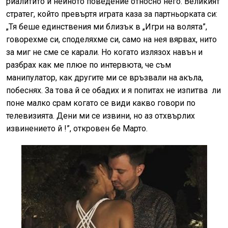
риалитито и нейното поведение относно него. Великият
стратег, който превъртя играта каза за партньорката си:
„Тя беше единствения ми близък в „Игри на волята”,
говорехме си, споделяхме си, само на нея вярвах, нито
за миг не сме се карали. Но когато излязох навън и
разбрах как ме плюе по интервюта, че съм
манипулатор, как другите ми се връзвали на акъла,
побеснях. За това й се обадих и я попитах не изпитва ли
поне малко срам когато се види какво говори по
телевизията. Дени ми се извини, но аз отхвърлих
извинението й !”, откровен бе Марто.