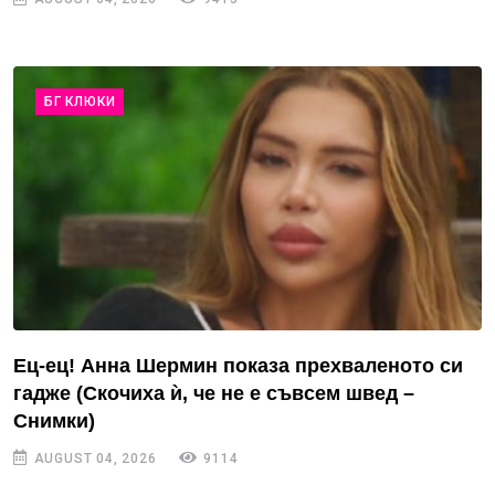
БГ КЛЮКИ
Ец-ец! Анна Шермин показа прехваленото си
гадже (Скочиха ѝ, че не е съвсем швед –
Снимки)
AUGUST 04, 2026
9114