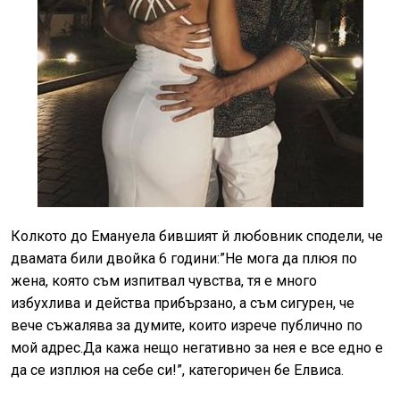
Колкото до Емануела бившият й любовник сподели, че
двамата били двойка 6 години:”Не мога да плюя по
жена, която съм изпитвал чувства, тя е много
избухлива и действа прибързано, а съм сигурен, че
вече съжалява за думите, които изрече публично по
мой адрес.Да кажа нещо негативно за нея е все едно е
да се изплюя на себе си!”, категоричен бе Елвиса.