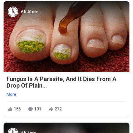
6 h 40 min
Fungus Is A Parasite, And It Dies From A
Drop Of Plain...
More
156
101
272
5 h 4 min