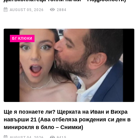
AUGUST 05, 2026
2884
БГ КЛЮКИ
Ще я познаете ли? Щерката на Иван и Вихра
навърши 21 (Ава отбеляза рождения си ден в
минирокля в бяло – Снимки)
AUGUST 04, 2026
9415