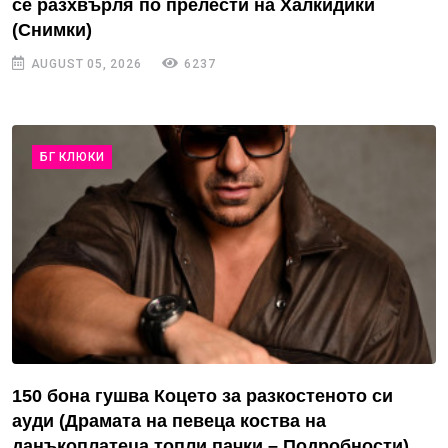
се разхвърля по прелести на Халкидики
(Снимки)
AUGUST 05, 2026
6237
БГ КЛЮКИ
150 бона гушва Коцето за разкостеното си
ауди (Драмата на певеца коства на
данъкоплатеца топли пачки – Подробности)