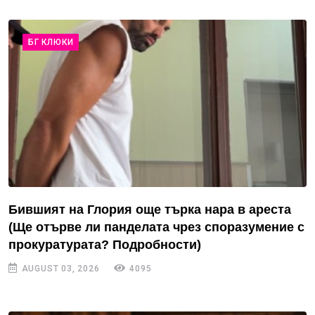
БГ КЛЮКИ
Бившият на Глория още търка нара в ареста
(Ще отърве ли панделата чрез споразумение с
прокуратурата? Подробности)
AUGUST 03, 2026
4095