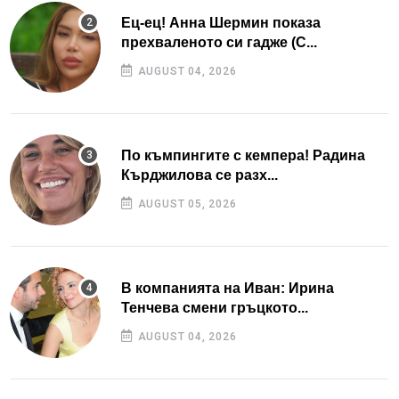
Ец-ец! Анна Шермин показа
прехваленото си гадже (С...
AUGUST 04, 2026
По къмпингите с кемпера! Радина
Кърджилова се разх...
AUGUST 05, 2026
В компанията на Иван: Ирина
Тенчева смени гръцкото...
AUGUST 04, 2026