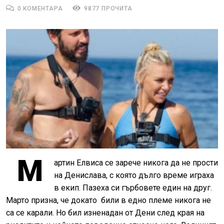
0 КОМЕНТАРА
9877 ПРОЧИТА
М
артин Елвиса се зарече никога да не прости
на Денислава, с която дълго време играха
в екип. Пазеха си гърбовете един на друг.
Марто призна, че докато били в едно племе никога не
са се карали. Но бил изненадан от Дени след края на