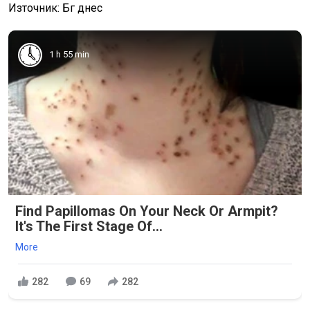
Източник: Бг днес
1 h 55 min
Find Papillomas On Your Neck Or Armpit?
It's The First Stage Of...
More
282
69
282