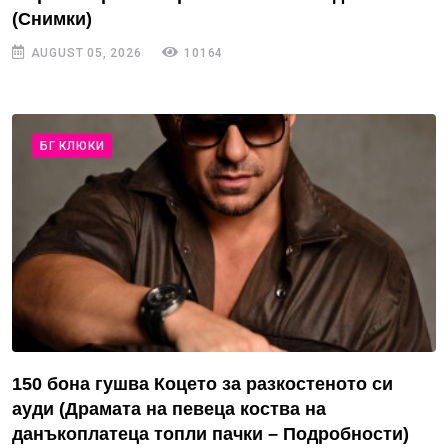
(Снимки)
AUGUST 05, 2026
10164
БГ КЛЮКИ
150 бона гушва Коцето за разкостеното си
ауди (Драмата на певеца коства на
данъкоплатеца топли пачки – Подробности)