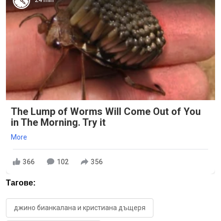
The Lump of Worms Will Come Out of You
in The Morning. Try it
More
366
102
356
Тагове:
джино бианкалана и кристиана дъщеря