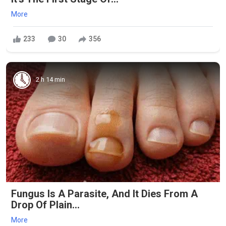
More
233
30
356
2 h 14 min
Fungus Is A Parasite, And It Dies From A
Drop Of Plain...
More