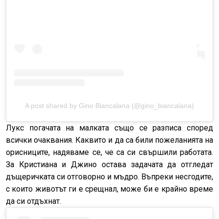
A post shared by Gino Biancalana (@gino_biancalana)
Лукс погачата на малката също се разписа според
всички очаквания. Каквито и да са били пожеланията на
орисниците, надяваме се, че са си свършили работата.
За Кристиана и Джино остава задачата да отгледат
дъщеричката си отговорно и мъдро. Въпреки несгодите,
с които животът ги е срещнал, може би е крайно време
да си отдъхнат.