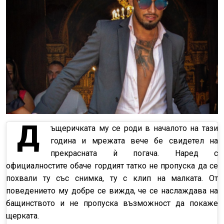
Д
ъщеричката му се роди в началото на тази
година и мрежата вече бе свидетел на
прекрасната ѝ погача. Наред с
официалностите обаче гордият татко не пропуска да се
похвали ту със снимка, ту с клип на малката. От
поведението му добре се вижда, че се наслаждава на
бащинството и не пропуска възможност да покаже
щерката.