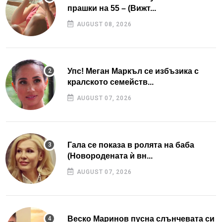
прашки на 55 – (Вижт...
AUGUST 08, 2026
Упс! Меган Маркъл се избъзика с
кралското семейств...
AUGUST 07, 2026
Гала се показа в ролята на баба
(Новородената ѝ вн...
AUGUST 07, 2026
Веско Маринов пусна слънчевата си