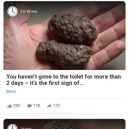
5 h 45 min
You haven’t gone to the toilet for more than
2 days – it's the first sign of...
More
295
170
172
24 min