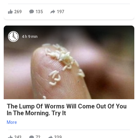
269
135
197
4 h 9 min
The Lump Of Worms Will Come Out Of You
In The Morning. Try It
More
243
72
339