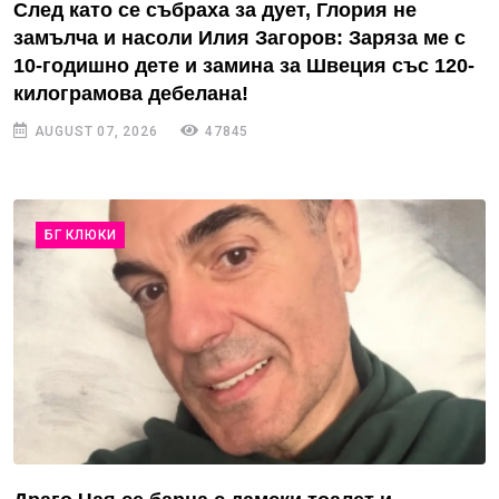
След като се събраха за дует, Глория не
замълча и насоли Илия Загоров: Заряза ме с
10-годишно дете и замина за Швеция със 120-
килограмова дебелана!
AUGUST 07, 2026
47845
БГ КЛЮКИ