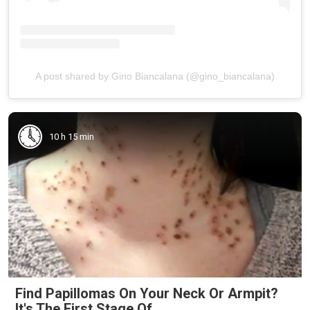
A post shared by Gino Biancalana (@gino_biancalana)
10 h 15 min
Find Papillomas On Your Neck Or Armpit?
It's The First Stage Of...