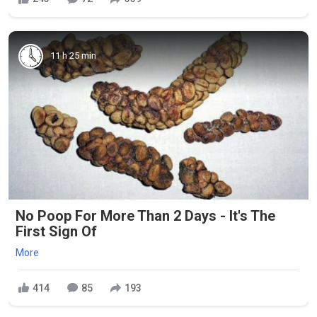
11 h 25 min
No Poop For More Than 2 Days - It's The
First Sign Of
More
414
85
193