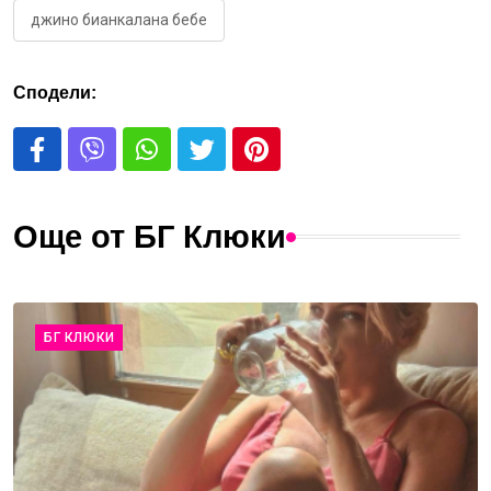
джино бианкалана бебе
Сподели:
Още от БГ Клюки
БГ КЛЮКИ