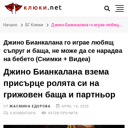
Начало
БГ Клюки
Джино Бианкалана го играе любящ съпруг и баща, не може да се нарадва на бебето (Снимки + Видеа)
Джино Бианкалана го играе любящ
съпруг и баща, не може да се нарадва
на бебето (Снимки + Видеа)
Джино Бианкалана взема
присърце ролята си на
грижовен баща и партньор
ОТ
ЖАСМИНА ЕДОРОВА
APRIL 10, 2023
0 КОМЕНТАРА
49728 ПРОЧИТА