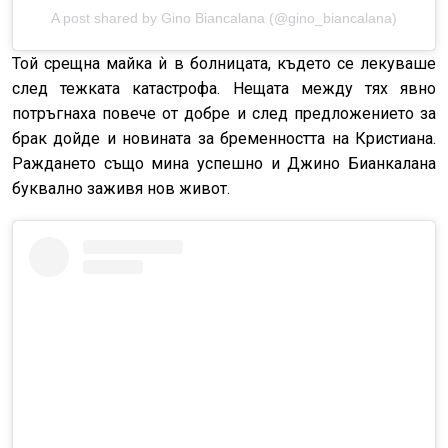
A post shared by Gino Biancalana (@gino_biancalana)
Той срещна майка ѝ в болницата, където се лекуваше
след тежката катастрофа. Нещата между тях явно
потръгнаха повече от добре и след предложението за
брак дойде и новината за бременността на Кристиана.
Раждането също мина успешно и Джино Бианкалана
буквално заживя нов живот.