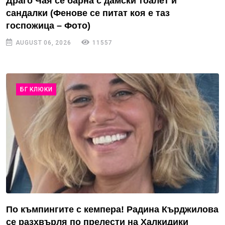
Драго Чая се барна с дамски тоалет и
сандалки (Фенове се питат коя е таз
госпожица – Фото)
AUGUST 06, 2026
11557
БГ КЛЮКИ
По къмпингите с кемпера! Радина Кърджилова
се разхвърля по прелести на Халкидики