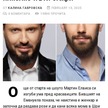
ОТ
КАЛИНА ГАБРОВСКА
FEBRUARY 10, 2025
0 КОМЕНТАРА
19894 ПРОЧИТА
О
ще от старта на шоуто Мартин Елвиса си
изгуби ума пред красавиците. Бившият на
Емануела показа, че наистина е женкар и
започна да раздава рози и да кани всяка мома в Шри