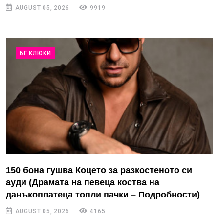
AUGUST 05, 2026
9919
БГ КЛЮКИ
150 бона гушва Коцето за разкостеното си
ауди (Драмата на певеца коства на
данъкоплатеца топли пачки – Подробности)
AUGUST 05, 2026
4165