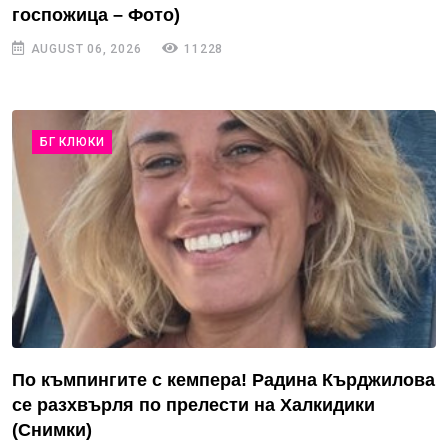
госпожица – Фото)
AUGUST 06, 2026
11228
БГ КЛЮКИ
По къмпингите с кемпера! Радина Кърджилова
се разхвърля по прелести на Халкидики
(Снимки)