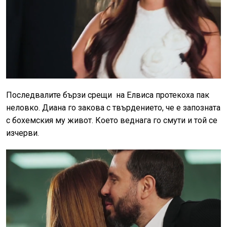
Последвалите бързи срещи на Елвиса протекоха пак
неловко. Диана го закова с твърдението, че е запозната
с бохемския му живот. Което веднага го смути и той се
изчерви.