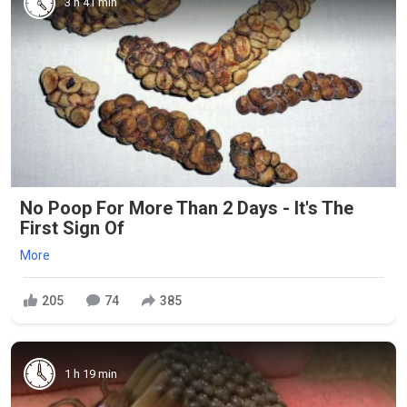
3 h 41 min
No Poop For More Than 2 Days - It's The
First Sign Of
More
205
74
385
1 h 19 min