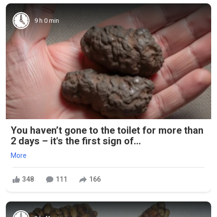
9 h 0 min
You haven’t gone to the toilet for more than
2 days – it's the first sign of...
More
348
111
166