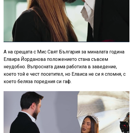
А на срещата с Мис Свят България за миналата година
Елвира Йорданова положението стана съвсем
неудобно. Въпросната дама работила в заведение,
което той е чест посетител, но Елвиса не си я спомня, с
което беляза поредния си гаф.