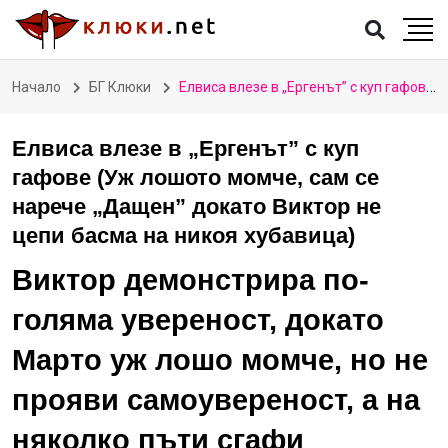
Начало
БГ Клюки
Елвиса влезе в „Ергенът” с куп гафове (Уж лошото момче, сам се нарече „Дащен” докато Виктор не цепи басма на никоя хубавица)
Елвиса влезе в „Ергенът” с куп
гафове (Уж лошото момче, сам се
нарече „Дащен” докато Виктор не
цепи басма на никоя хубавица)
Виктор демонстрира по-
голяма увереност, докато
Марто уж лошо момче, но не
прояви самоувереност, а на
няколко пъти сгафи