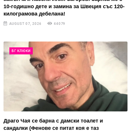
10-годишно дете и замина за Швеция със 120-
килограмова дебелана!
AUGUST 07, 2026
44079
БГ КЛЮКИ
Драго Чая се барна с дамски тоалет и
сандалки (Фенове се питат коя е таз