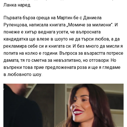
Ланка наред.
Първата бърза среща на Мартин бе с Даниела
Рупенцова, написала книгата „Момиче за милиони”. И
понеже е хитър веднага усети, че въпросната
кандидатка ще влезе в шоуто не да търси любов, а да
рекламира себе си и книгата си. И без много да мисли я
попита на колко е години. Въпроса за възрастта потресе
дамата, тя го сметна за невъзпитано, но отговори. Но
въпреки това прие предложената роза и ще я гледаме
в любовното шоу.