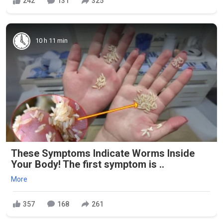
242
131
325
10 h 11 min
These Symptoms Indicate Worms Inside
Your Body! The first symptom is ..
More
357
168
261