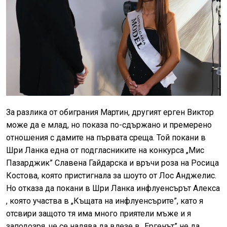
За разлика от обиграния Мартин, другият ерген Виктор
може да е млад, но показа по-сдържано и премерено
отношения с дамите на първата среща. Той покани в
Шри Ланка една от подгласниките на конкурса „Мис
Пазарджик” Славена Гайдарска и връчи роза на Росица
Костова, която пристигнала за шоуто от Лос Анджелис.
Но отказа да покани в Шри Ланка инфлуенсърът Алекса
, която участва в „Къщата на инфлуенсърите”, като я
отсвири защото тя има много приятели мъже и я
заподозря, че се надява да влезе в „Ергенът” не да