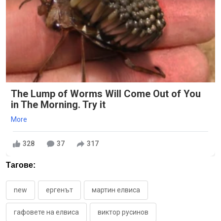
The Lump of Worms Will Come Out of You
in The Morning. Try it
More
328
37
317
Тагове:
new
ергенът
мартин елвиса
гафовете на елвиса
виктор русинов