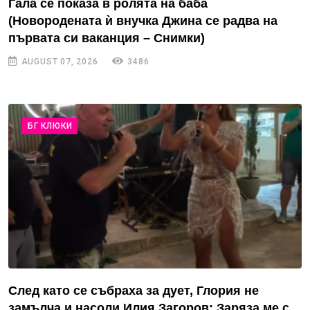
Гала се показа в ролята на баба
(Новородената ѝ внучка Джина се радва на
първата си ваканция – Снимки)
AUGUST 07, 2026
3486
БГ КЛЮКИ
След като се събраха за дует, Глория не
замълча и насоли Илия Загоров: Заряза ме с