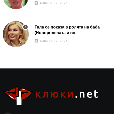
AUGUST 07, 2026
Гала се показа в ролята на баба
(Новородената ѝ вн...
AUGUST 07, 2026