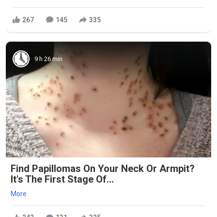
267
145
335
9 h 26 min
Find Papillomas On Your Neck Or Armpit?
It's The First Stage Of...
More