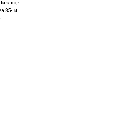
 Лиленце
а 85- и
е