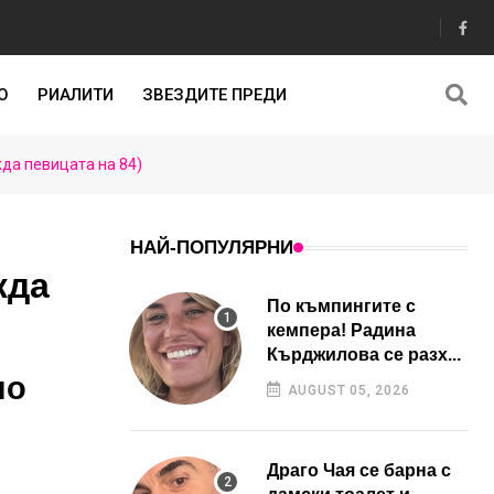
О
РИАЛИТИ
ЗВЕЗДИТЕ ПРЕДИ
да певицата на 84)
НАЙ-ПОПУЛЯРНИ
жда
По къмпингите с
кемпера! Радина
Кърджилова се разх...
но
AUGUST 05, 2026
Драго Чая се барна с