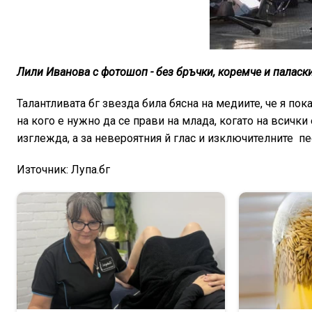
Лили Иванова с фотошоп - без бръчки, коремче и паласк
Талантливата бг звезда била бясна на медиите, че я пока
на кого е нужно да се прави на млада, когато на всички
изглежда, а за невероятния й глас и изключителните пес
Източник: Лупа.бг