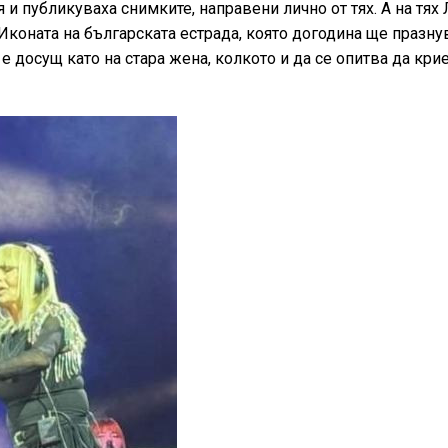
и публикуваха снимките, направени лично от тях. А на тях
Иконата на българската естрада, която догодина ще празнув
 досущ като на стара жена, колкото и да се опитва да кри