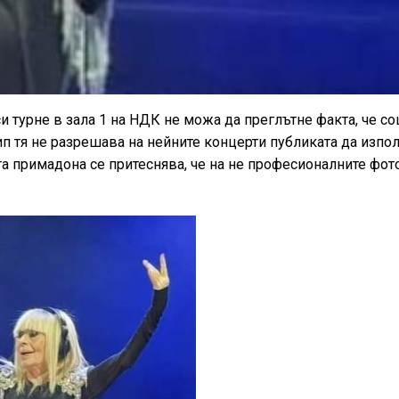
 турне в зала 1 на НДК не можа да преглътне факта, че со
ип тя не разрешава на нейните концерти публиката да изпо
та примадона се притеснява, че на не професионалните фот