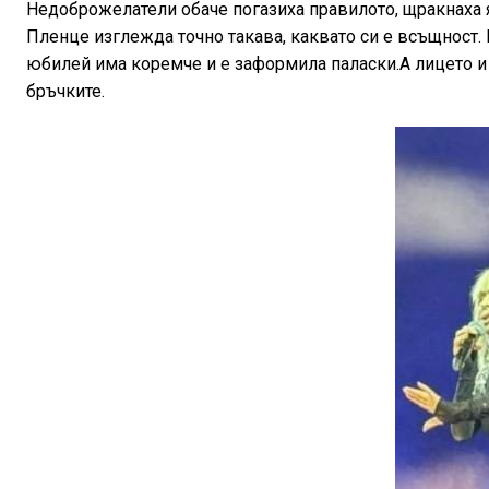
Недоброжелатели обаче погазиха правилото, щракнаха я 
Пленце изглежда точно такава, каквато си е всъщност. 
юбилей има коремче и е заформила паласки.А лицето и е
бръчките.