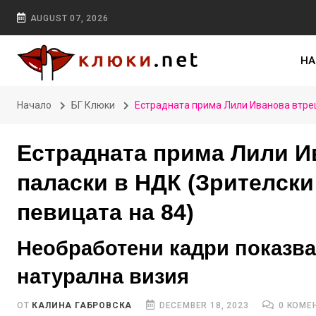
AUGUST 07, 2026
НА
Начало
БГ Клюки
Естрадната прима Лили Иванова втрещ
Естрадната прима Лили И
паласки в НДК (Зрителски
певицата на 84)
Необработени кадри показва
натурална визия
ОТ
КАЛИНА ГАБРОВСКА
DECEMBER 18, 2023
0 КОМЕ