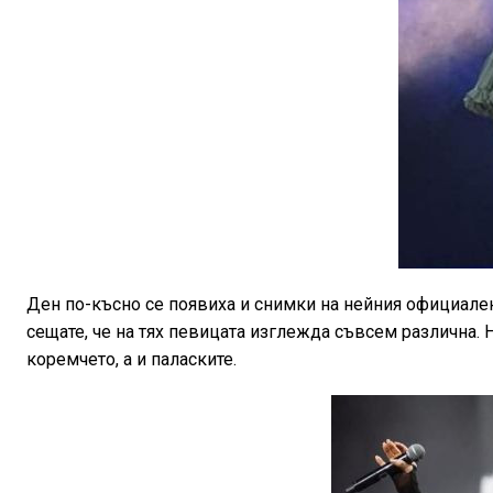
Ден по-късно се появиха и снимки на нейния официален
сещате, че на тях певицата изглежда съвсем различна. Н
коремчето, а и паласките.