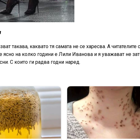
и
зват такава, каквато тя самата не се харесва. А читателите 
 е ясно на колко години е Лили Иванова и я уважават не за
ни. С които ги радва годни наред.