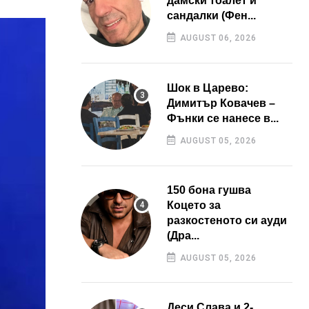
дамски тоалет и
сандалки (Фен...
AUGUST 06, 2026
Шок в Царево:
Димитър Ковачев –
Фънки се нанесе в...
AUGUST 05, 2026
150 бона гушва
Коцето за
разкостеното си ауди
(Дра...
AUGUST 05, 2026
Деси Слава и 2-