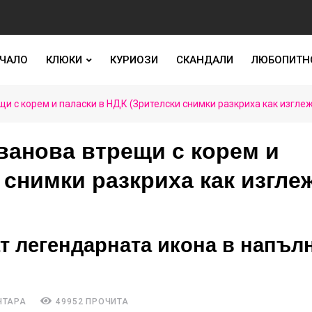
ЧАЛО
КЛЮКИ
КУРИОЗИ
СКАНДАЛИ
ЛЮБОПИТН
и с корем и паласки в НДК (Зрителски снимки разкриха как изглеж
ванова втрещи с корем и
 снимки разкриха как изгле
т легендарната икона в напъл
НТАРА
49952 ПРОЧИТА