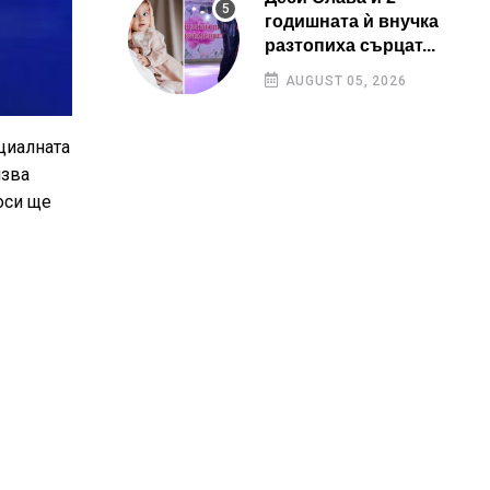
годишната ѝ внучка
разтопиха сърцат...
AUGUST 05, 2026
циалната
лзва
оси ще