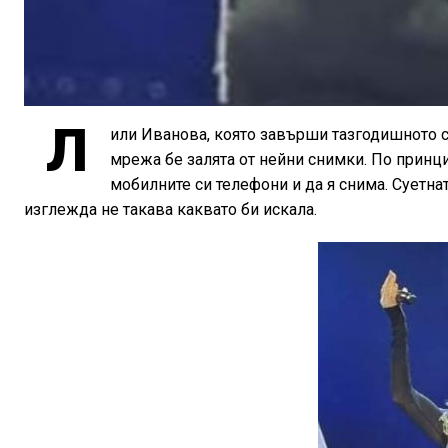
Л
или Иванова, която завърши тазгодишното си
мрежа бе залята от нейни снимки. По принц
мобилните си телефони и да я снима. Суетна
изглежда не такава каквато би искала.