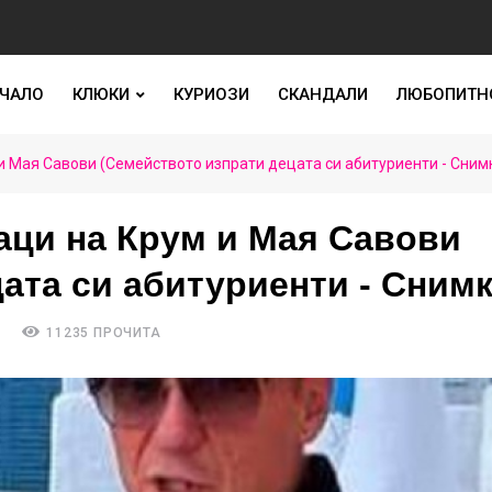
ЧАЛО
КЛЮКИ
КУРИОЗИ
СКАНДАЛИ
ЛЮБОПИТН
 и Мая Савови (Семейството изпрати децата си абитуриенти - Сним
аци на Крум и Мая Савови
ата си абитуриенти - Снимк
11235 ПРОЧИТА