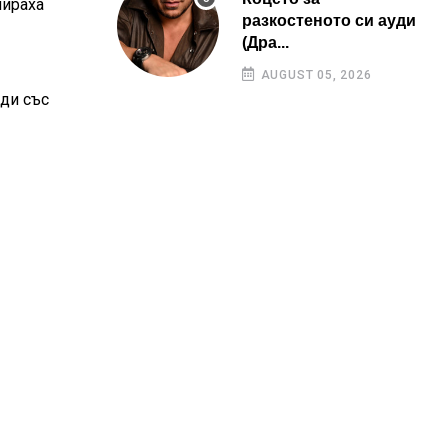
мираха
разкостеното си ауди
(Дра...
AUGUST 05, 2026
еди със