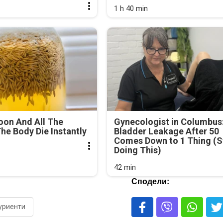
1 h 40 min
oon And All The
Gynecologist in Columbus
he Body Die Instantly
Bladder Leakage After 50
Comes Down to 1 Thing (S
Doing This)
42 min
Сподели:
уриенти