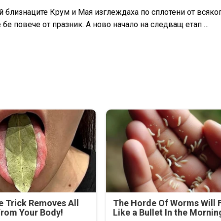
й близнаците Крум и Мая изглеждаха по сплотени от всяког
е бе повече от празник. А ново начало на следващ етап …
e Trick Removes All
The Horde Of Worms Will F
From Your Body!
Like a Bullet In the Mornin