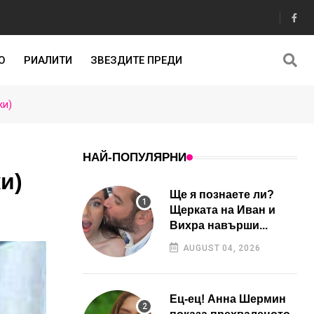
О
РИАЛИТИ
ЗВЕЗДИТЕ ПРЕДИ
ки)
НАЙ-ПОПУЛЯРНИ
и)
Ще я познаете ли?
Щерката на Иван и
Вихра навърши...
AUGUST 04, 2026
Ец-ец! Анна Шермин