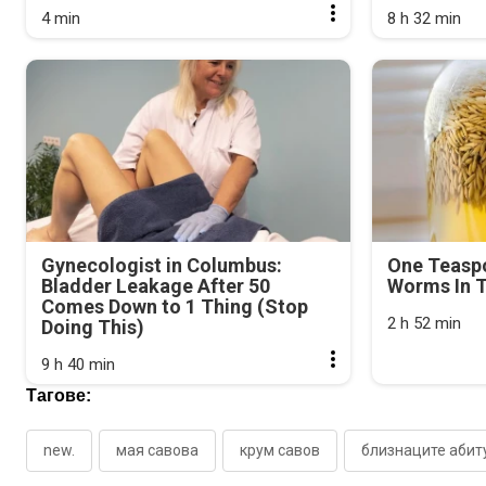
4 min
8 h 32 min
Gynecologist in Columbus:
One Teasp
Bladder Leakage After 50
Worms In T
Comes Down to 1 Thing (Stop
2 h 52 min
Doing This)
9 h 40 min
Тагове:
new.
мая савова
крум савов
близнаците абит