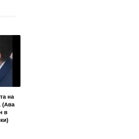
та на
 (Ава
н в
ки)