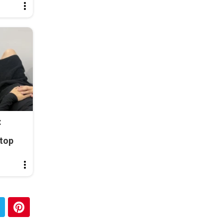
:
top