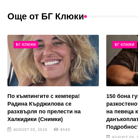
Още от БГ Клюки
БГ КЛЮКИ
БГ КЛЮКИ
По къмпингите с кемпера!
150 бона г
Радина Кърджилова се
разкостено
разхвърля по прелести на
на певеца 
Халкидики (Снимки)
данъкоплат
Подробнос
AUGUST 05, 2026
8540
AUGUST 05, 