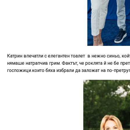
Катрин впечатли с елегантен тоалет в нежно синьо, кой
нямаше натрапчив грим. Фактът, че роклята й не бе прет
госпожици.които бяха избрали да заложат на по-претру