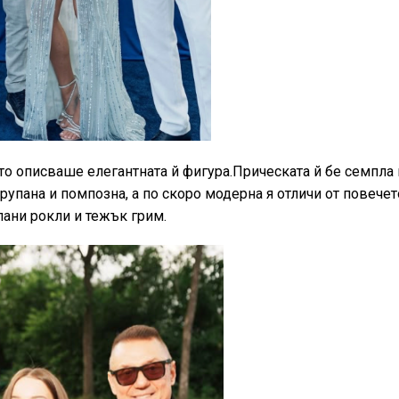
то описваше елегантната й фигура.Прическата й бе семпла 
рупана и помпозна, а по скоро модерна я отличи от повечет
пани рокли и тежък грим.