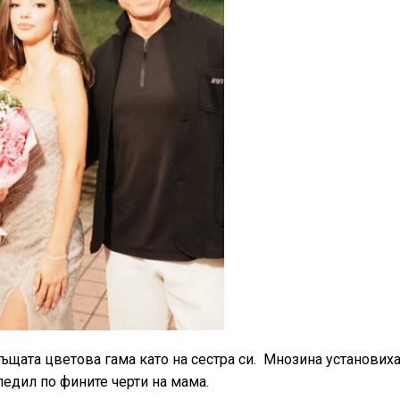
ъщата цветова гама като на сестра си. Мнозина установих
ледил по фините черти на мама.