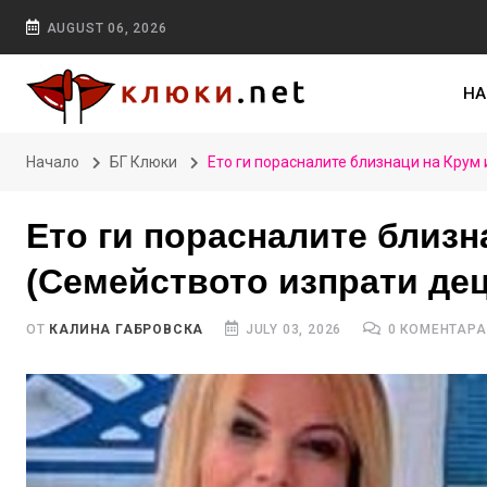
AUGUST 06, 2026
НА
Начало
БГ Клюки
Ето ги порасналите близнаци на Крум
Ето ги порасналите близн
(Семейството изпрати дец
ОТ
КАЛИНА ГАБРОВСКА
JULY 03, 2026
0 КОМЕНТАРА