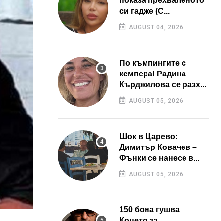
показа прехваленото
си гадже (С...
AUGUST 04, 2026
По къмпингите с
кемпера! Радина
Кърджилова се разх...
AUGUST 05, 2026
Шок в Царево:
Димитър Ковачев –
Фънки се нанесе в...
AUGUST 05, 2026
150 бона гушва
Коцето за