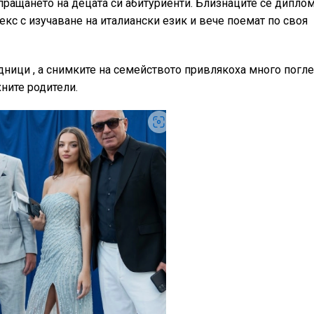
ращането на децата си абитуриенти. Близнаците се дипло
кс с изучаване на италиански език и вече поемат по своя
ници , а снимките на семейството привлякоха много погл
хните родители.