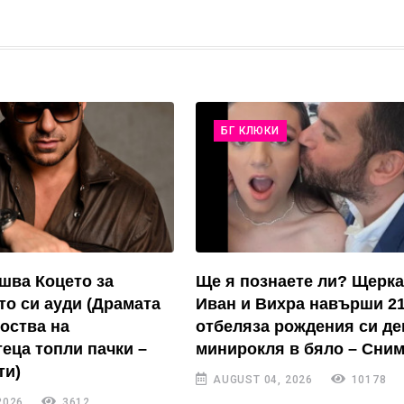
БГ КЛЮКИ
ушва Коцето за
Ще я познаете ли? Щерка
то си ауди (Драмата
Иван и Вихра навърши 21
коства на
отбеляза рождения си де
еца топли пачки –
минирокля в бяло – Сним
ти)
AUGUST 04, 2026
10178
2026
3612