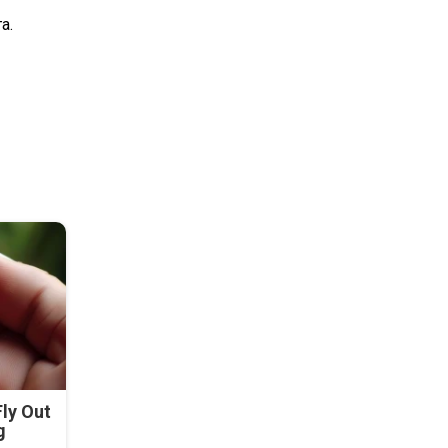
а.
ly Out
g