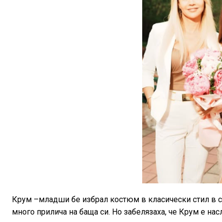
Крум –младши бе избрал костюм в класически стил в с
много прилича на баща си. Но забелязаха, че Крум е нас