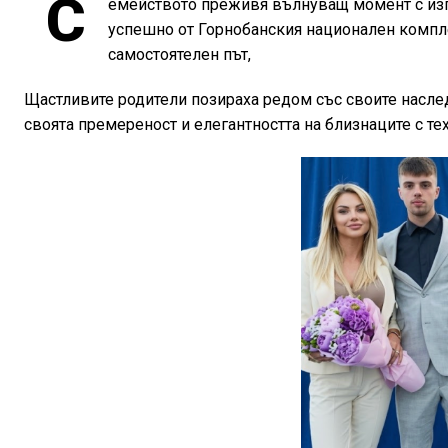
С
емейството преживя вълнуващ момент с изп
успешно от Горнобанския национален компле
самостоятелен път,
Щастливите родители позираха редом със своите наслед
своята премереност и елегантността на близнаците с те