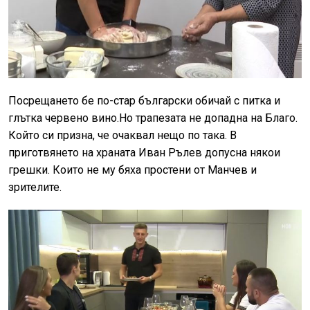
Посрещането бе по-стар български обичай с питка и
глътка червено вино.Но трапезата не допадна на Благо.
Който си призна, че очаквал нещо по така. В
приготвянето на храната Иван Рълев допусна някои
грешки. Които не му бяха простени от Манчев и
зрителите.