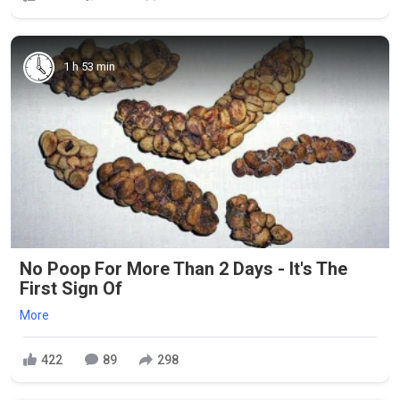
1 h 53 min
No Poop For More Than 2 Days - It's The
First Sign Of
More
422
89
298