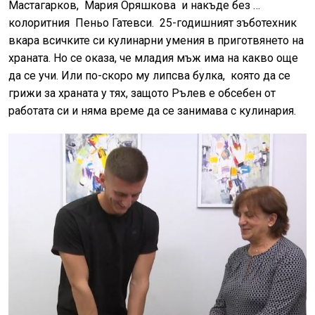
Мастагарков, Мария Оряшкова и накъде без …
колоритния Пеньо Гатевси. 25-годишният зъботехник
вкара всичките си кулинарни умения в приготвянето на
храната. Но се оказа, че младия мъж има на какво още
да се учи. Или по-скоро му липсва булка, която да се
грижи за храната у тях, защото Рълев е обсебен от
работата си и няма време да се занимава с кулинария.