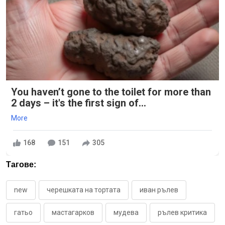
You haven’t gone to the toilet for more than
2 days – it's the first sign of...
More
168
151
305
Тагове:
new
черешката на тортата
иван рълев
гатьо
мастагарков
мудева
рълев критика