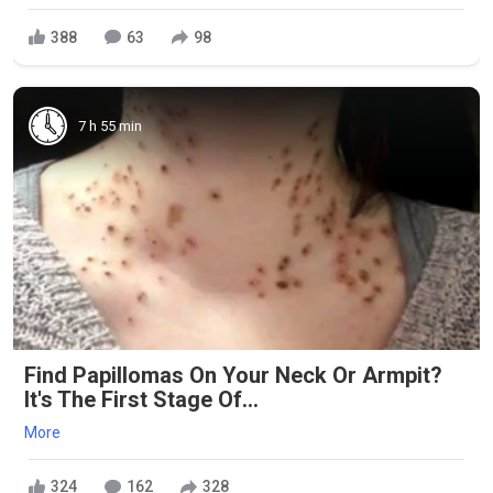
388
63
98
7 h 55 min
Find Papillomas On Your Neck Or Armpit?
It's The First Stage Of...
More
324
162
328