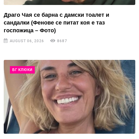
Драго Чая се барна с дамски тоалет и
сандалки (Фенове се питат коя е таз
госпожица – Фото)
AUGUST 06, 2026
8687
БГ КЛЮКИ