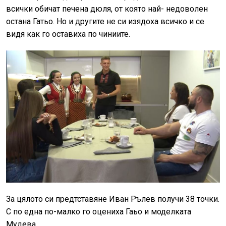
всички обичат печена дюля, от която най- недоволен
остана Гатьо. Но и другите не си изядоха всичко и се
видя как го оставиха по чиниите.
За цялото си предтставяне Иван Рълев получи 38 точки.
С по една по-малко го оцениха Гаьо и моделката
Мудева.