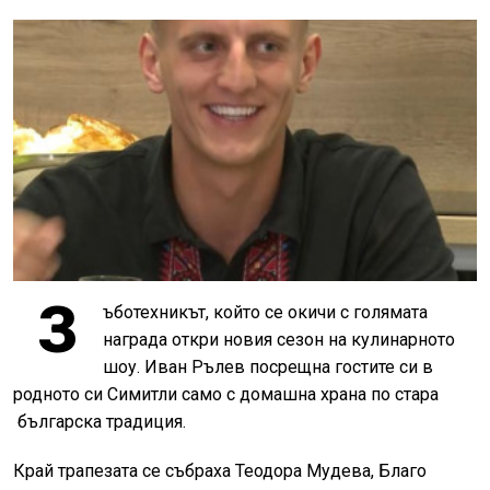
З
ъботехникът, който се окичи с голямата
награда откри новия сезон на кулинарното
шоу. Иван Рълев посрещна гостите си в
родното си Симитли само с домашна храна по стара
българска традиция.
Край трапезата се събраха Теодора Мудева, Благо