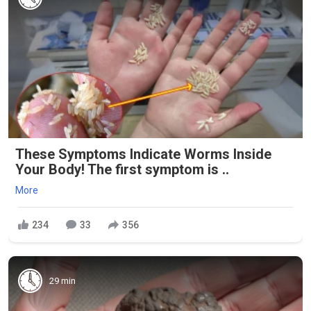
These Symptoms Indicate Worms Inside
Your Body! The first symptom is ..
More
234
33
356
29 min