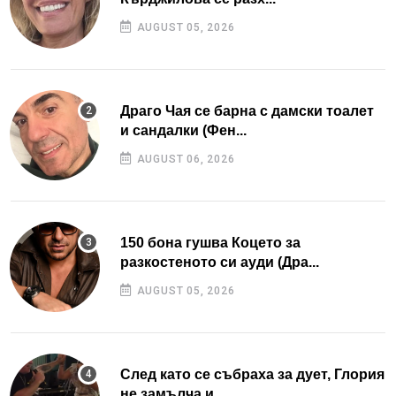
AUGUST 05, 2026
Драго Чая се барна с дамски тоалет
и сандалки (Фен...
AUGUST 06, 2026
150 бона гушва Коцето за
разкостеното си ауди (Дра...
AUGUST 05, 2026
След като се събраха за дует, Глория
не замълча и...