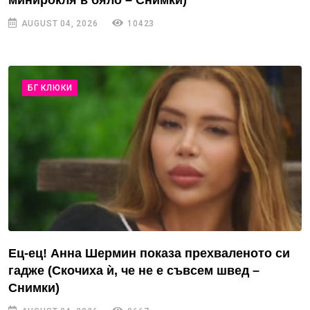
минирокля в бяло – Снимки)
AUGUST 04, 2026
10423
БГ КЛЮКИ
Ец-ец! Анна Шермин показа прехваленото си
гадже (Скочиха ѝ, че не е съвсем швед –
Снимки)