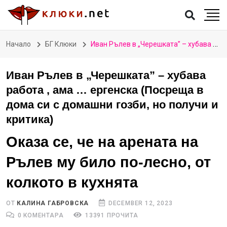
Начало
БГ Клюки
Иван Рълев в „Черешката” – хубава работа , ама … ергенска (Посреща в дома си с домашни гозби, но получи и критика)
Иван Рълев в „Черешката” – хубава
работа , ама … ергенска (Посреща в
дома си с домашни гозби, но получи и
критика)
Оказа се, че на арената на
Рълев му било по-лесно, от
колкото в кухнята
ОТ
КАЛИНА ГАБРОВСКА
DECEMBER 12, 2023
0 КОМЕНТАРА
13391 ПРОЧИТА