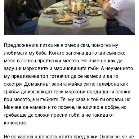
Предложената питка не я омеси сам, помогна му
любимата му баба. Когато започна да готви свинско
месе в гювеч препържи месото. Не знаеше как да
задуши морковите и маринованите гъби. А неумението
му предизвика топ готвачът да се намеси и да го
скастри. Домакинът запита майка си по телефона как
трябва да изглеждат тези моркови преди да ги сложи
при месото, а и гъбките. Тя му каза и той ги оправи, но
Манчев се намеси и го посече, че всичко е добре, но
трябваше да сложи пресни гъби, а не такива от
консерва.
Не се хареса и десерта, който предложи. Оказа се, че не