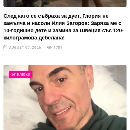
След като се събраха за дует, Глория не
замълча и насоли Илия Загоров: Заряза ме с
10-годишно дете и замина за Швеция със 120-
килограмова дебелана!
AUGUST 07, 2026
4781
БГ КЛЮКИ