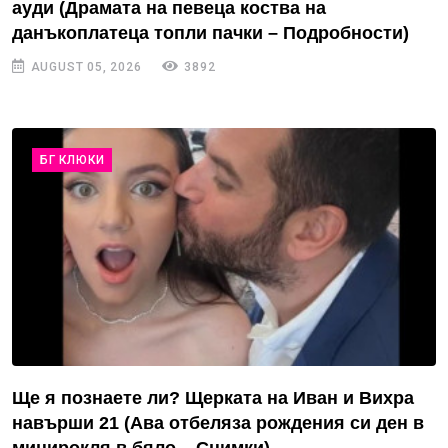
ауди (Драмата на певеца коства на
данъкоплатеца топли пачки – Подробности)
AUGUST 05, 2026
3892
БГ КЛЮКИ
Ще я познаете ли? Щерката на Иван и Вихра
навърши 21 (Ава отбеляза рождения си ден в