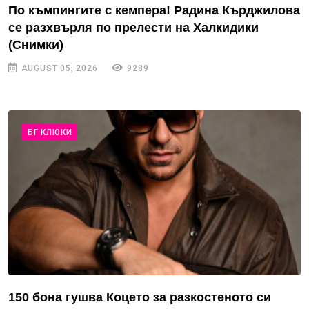
По къмпингите с кемпера! Радина Кърджилова
се разхвърля по прелести на Халкидики
(Снимки)
AUGUST 05, 2026
9289
БГ КЛЮКИ
150 бона гушва Коцето за разкостеното си