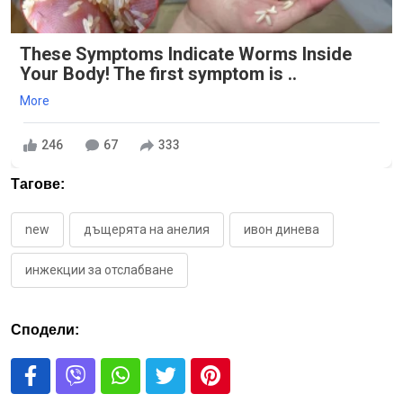
These Symptoms Indicate Worms Inside
Your Body! The first symptom is ..
More
246
67
333
Тагове:
new
дъщерята на анелия
ивон динева
инжекции за отслабване
Сподели: