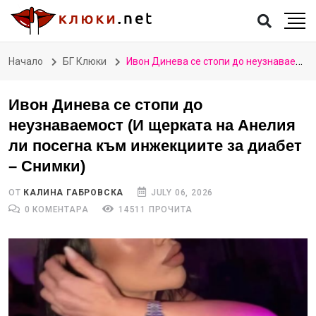
Начало
БГ Клюки
Ивон Динева се стопи до неузнаваемост (И щерката на Анелия ли посегна към инжекциите за диабет – Снимки)
Ивон Динева се стопи до
неузнаваемост (И щерката на Анелия
ли посегна към инжекциите за диабет
– Снимки)
ОТ
КАЛИНА ГАБРОВСКА
JULY 06, 2026
0 КОМЕНТАРА
14511 ПРОЧИТА