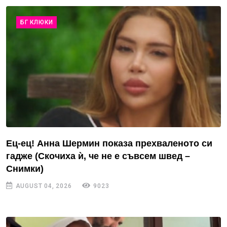
БГ КЛЮКИ
Ец-ец! Анна Шермин показа прехваленото си
гадже (Скочиха ѝ, че не е съвсем швед –
Снимки)
AUGUST 04, 2026
9023