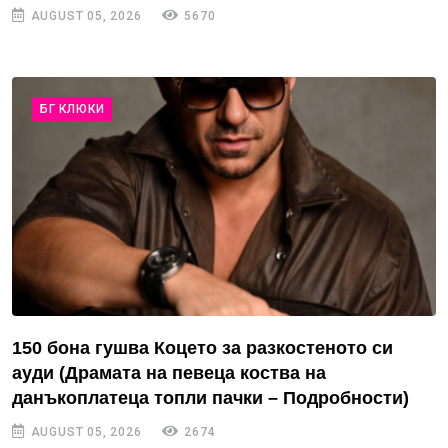
AUGUST 05, 2026
5670
БГ КЛЮКИ
150 бона гушва Коцето за разкостеното си
ауди (Драмата на певеца коства на
данъкоплатеца топли пачки – Подробности)
AUGUST 05, 2026
2674