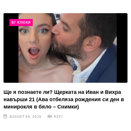
БГ КЛЮКИ
Ще я познаете ли? Щерката на Иван и Вихра
навърши 21 (Ава отбеляза рождения си ден в
минирокля в бяло – Снимки)
AUGUST 04, 2026
9331