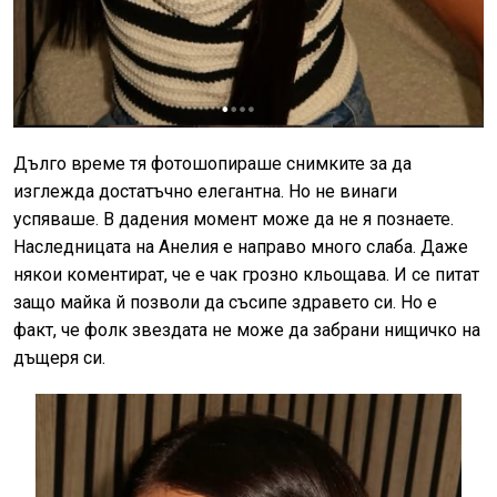
Дълго време тя фотошопираше снимките за да
изглежда достатъчно елегантна. Но не винаги
успяваше. В дадения момент може да не я познаете.
Наследницата на Анелия е направо много слаба. Даже
някои коментират, че е чак грозно кльощава. И се питат
защо майка й позволи да съсипе здравето си. Но е
факт, че фолк звездата не може да забрани нищичко на
дъщеря си.