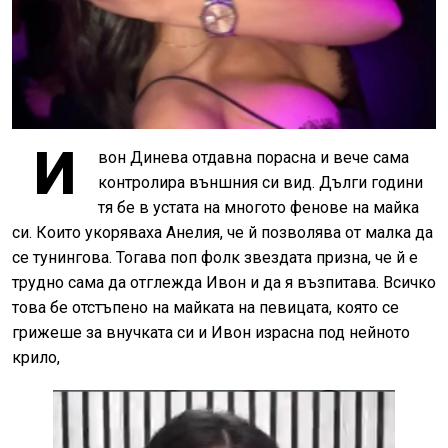
И
вон Динева отдавна порасна и вече сама
контролира външния си вид. Дълги години
тя бе в устата на многото фенове на майка
си. Които укоряваха Анелия, че й позволява от малка да
се тунингова. Тогава поп фолк звездата призна, че й е
трудно сама да отглежда Ивон и да я възпитава. Всичко
това бе отстъпено на майката на певицата, която се
грижеше за внучката си и Ивон израсна под нейното
крило,