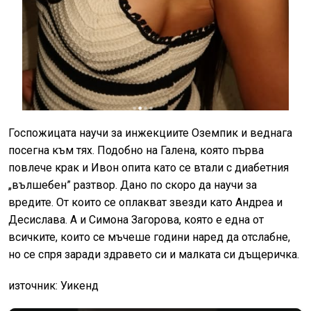
Госпожицата научи за инжекциите Оземпик и веднага
посегна към тях. Подобно на Галена, която първа
повлече крак и Ивон опита като се втали с диабетния
„вълшебен” разтвор. Дано по скоро да научи за
вредите. От които се оплакват звезди като Андреа и
Десислава. А и Симона Загорова, която е една от
всичките, които се мъчеше години наред да отслабне,
но се спря заради здравето си и малката си дъщеричка.
източник: Уикенд