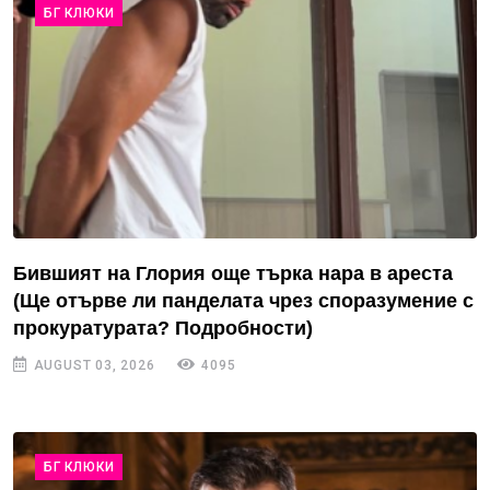
БГ КЛЮКИ
Бившият на Глория още търка нара в ареста
(Ще отърве ли панделата чрез споразумение с
прокуратурата? Подробности)
AUGUST 03, 2026
4095
БГ КЛЮКИ