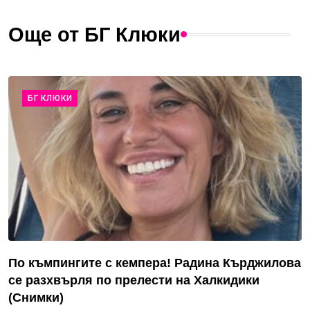
Още от БГ Клюки
БГ КЛЮКИ
По къмпингите с кемпера! Радина Кърджилова
се разхвърля по прелести на Халкидики
(Снимки)