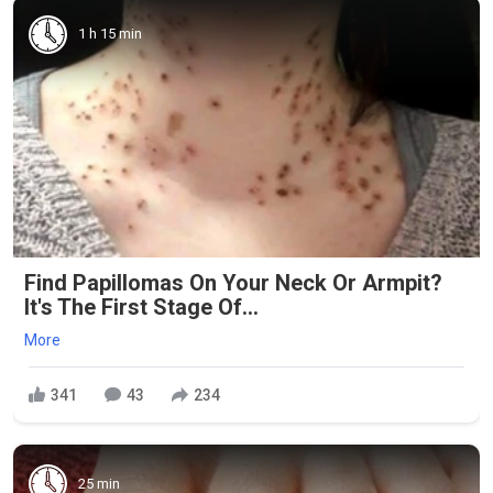
1 h 15 min
Find Papillomas On Your Neck Or Armpit?
It's The First Stage Of...
More
341
43
234
25 min