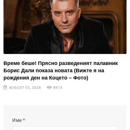
Време беше! Прясно разведеният палавник
Борис Дали показа новата (Вижте я на
рождения ден на Коцето – Фото)
AUGUST 03, 2026
8610
Име
*