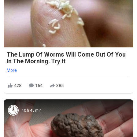
The Lump Of Worms Will Come Out Of You
In The Morning. Try It
More
428
164
385
10 h 45 min