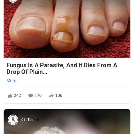
Fungus Is A Parasite, And It Dies From A
Drop Of Plain...
More
242
176
106
6 h 10 min