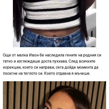
Още от малка Ивон бе наследила гените на родния си
татко и изглеждаше доста пухкава. След всичките
корекции, които си направи, сега дойде момента да
посегне на теглото си. Което отдавна я мъчеше.