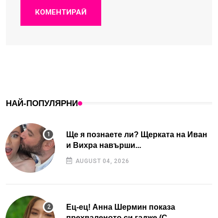
КОМЕНТИРАЙ
НАЙ-ПОПУЛЯРНИ
Ще я познаете ли? Щерката на Иван
и Вихра навърши...
AUGUST 04, 2026
Ец-ец! Анна Шермин показа
прехваленото си гадже (С...