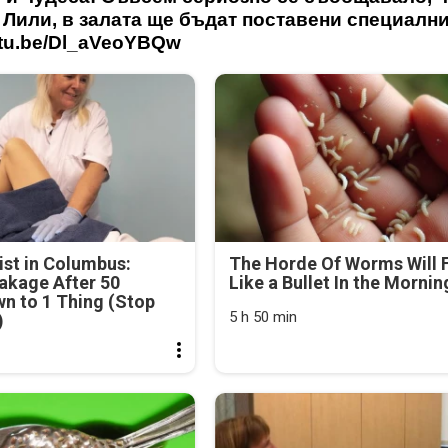
 Лили, в залата ще бъдат поставени специалн
utu.be/Dl_aVeoYBQw
st in Columbus:
The Horde Of Worms Will F
akage After 50
Like a Bullet In the Mornin
n to 1 Thing (Stop
5 h 50 min
)