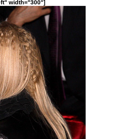
ft" width="300"]