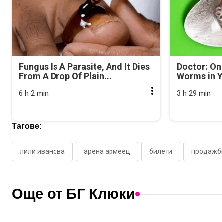
Fungus Is A Parasite, And It Dies
Doctor: On
From A Drop Of Plain...
Worms in Y
6 h 2 min
3 h 29 min
Тагове:
лили иванова
арена армеец
билети
продажб
Още от БГ Клюки