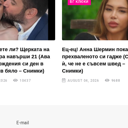
БГ КЛЮКИ
ете ли? Щерката на
Ец-ец! Анна Шермин пока
ра навърши 21 (Ава
прехваленото си гадже (
ождения си ден в
ѝ, че не е съвсем швед –
в бяло – Снимки)
Снимки)
2026
10437
AUGUST 04, 2026
9688
E-mail