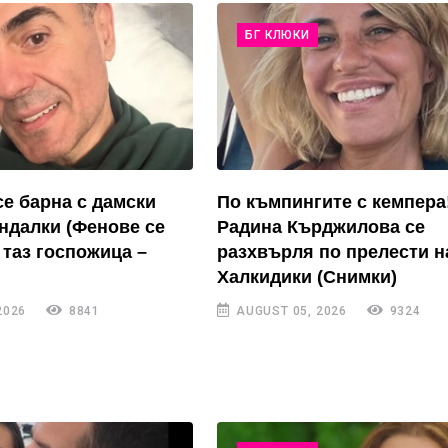
БГ КЛЮКИ
се барна с дамски
По къмпингите с кемпера
андалки (Фенове се
Радина Кърджилова се
 таз госпожица –
разхвърля по прелести н
Халкидики (Снимки)
2026
8841
AUGUST 05, 2026
9324