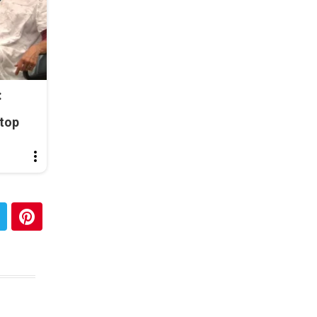
:
top