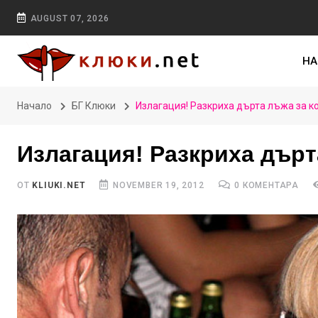
AUGUST 07, 2026
НА
Начало
БГ Клюки
Излагация! Разкриха дърта лъжа за к
Излагация! Разкриха дърт
ОТ
KLIUKI.NET
NOVEMBER 19, 2012
0 КОМЕНТАРА