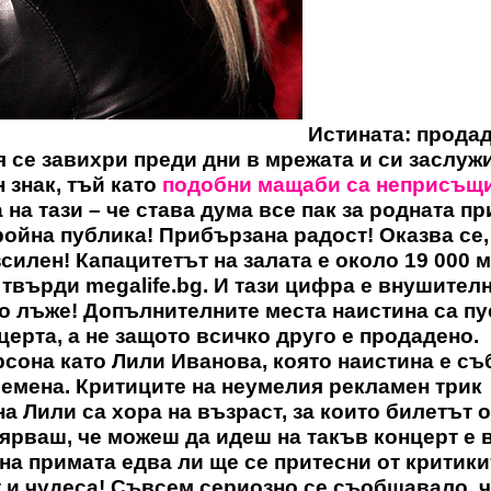
Истината: прода
я се завихри преди дни в мрежата и си заслуж
 знак, тъй като
подобни мащаби са неприсъщ
на тази – че става дума все пак за родната пр
ойна публика! Прибързана радост! Оказва се,
силен! Капацитетът на залата е около 19 000 м
 твърди megalife.bg. И тази цифра е внушителн
о лъже! Допълнителните места наистина са пу
церта, а не защото всичко друго е продадено.
рсона като Лили Иванова, която наистина е с
времена. Критиците на неумелия рекламен трик
на Лили са хора на възраст, за които билетът о
рваш, че можеш да идеш на такъв концерт е 
на примата едва ли ще се притесни от критики
т и чудеса! Съвсем сериозно се съобщавало, ч