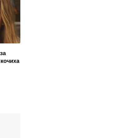
за
Скочиха