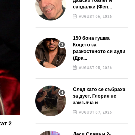
дамски тоалет и
сандалки (Фен...
AUGUST 06, 2026
150 бона гушва
Коцето за
разкостеното си ауди
(Дра...
AUGUST 05, 2026
След като се събраха
за дует, Глория не
замълча и...
AUGUST 07, 2026
ат 2
Деси Слава и 2-