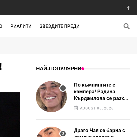
О
РИАЛИТИ
ЗВЕЗДИТЕ ПРЕДИ
!
НАЙ-ПОПУЛЯРНИ
По къмпингите с
кемпера! Радина
Кърджилова се разх...
AUGUST 05, 2026
Драго Чая се барна с