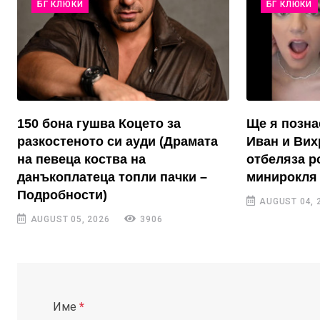
БГ КЛЮКИ
БГ КЛЮКИ
150 бона гушва Коцето за
Ще я позна
разкостеното си ауди (Драмата
Иван и Вих
на певеца коства на
отбеляза р
данъкоплатеца топли пачки –
минирокля 
Подробности)
AUGUST 04, 
AUGUST 05, 2026
3906
Име
*