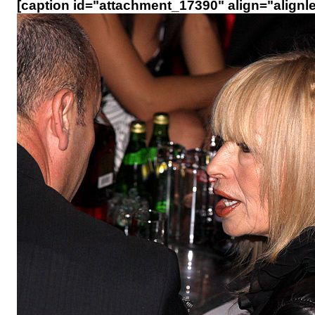
[caption id="attachment_17390" align="alignle