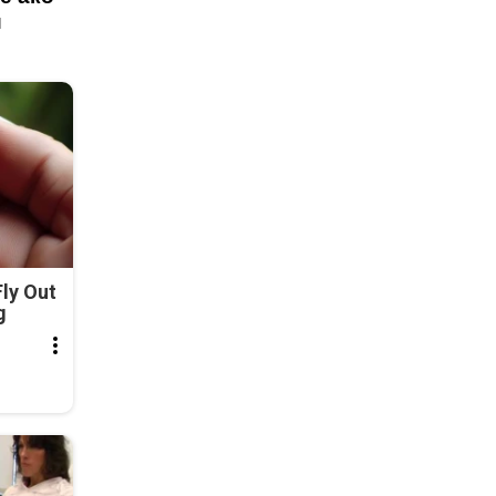
и
ly Out
g