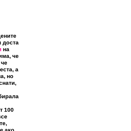
дените
и доста
и
на
има, че
 че
еста, а
а, но
снати,
ъбирала
т 100
все
те,
е ако