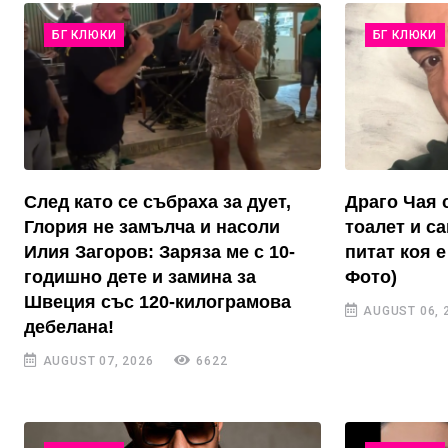
БГ КЛЮКИ
БГ КЛЮКИ
След като се събраха за дует,
Драго Чая 
Глория не замълча и насоли
тоалет и с
Илия Загоров: Заряза ме с 10-
питат коя е
годишно дете и замина за
Фото)
Швеция със 120-килограмова
AUGUST 06, 
дебелана!
AUGUST 07, 2026
6622