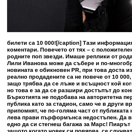
билети са 10 000![/caption] Тази информаци
коментари. Повечето от тях – с положителен
родните поп звезди. Имаше реплики от рода 
Лили Иванова може да събере и по-многобр
новината е обикновен PR, при това доста из
реално продадените са не повече от 10 000,
защо трябва да се лъже и всъщност кой ког
но това е за да се разшири достъпът до кон
Бъркотията не подобава на авторитетна пе
публика като за стадион, само че в други 
припомнят, че по-голяма част от публиката 
лева прави пърформънса недостъпен. Да вя
едно да си стегнеш багажа за Марс! Пиарът 
защото когато човек си повярва, се случва