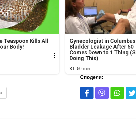
e Teaspoon Kills All
Gynecologist in Columbus
our Body!
Bladder Leakage After 50
Comes Down to 1 Thing (S
Doing This)
8 h 50 min
Сподели:
и