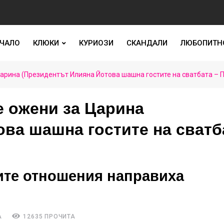
ЧАЛО
КЛЮКИ
КУРИОЗИ
СКАНДАЛИ
ЛЮБОПИТН
Царина (Президентът Илияна Йотова шашна гостите на сватбата – 
е ожени за Царина
ова шашна гостите на сватб
ите отношения направиха
А
12635 ПРОЧИТА