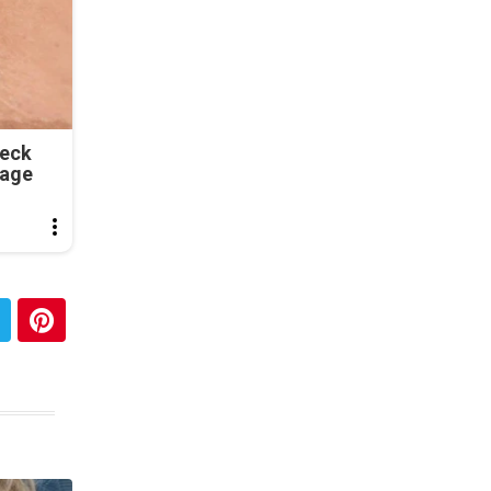
Neck
tage