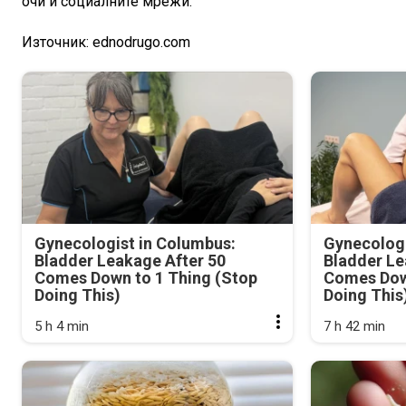
очи и социалните мрежи.
Източник: ednodrugo.com
Gynecologist in Columbus:
Gynecologi
Bladder Leakage After 50
Bladder Le
Comes Down to 1 Thing (Stop
Comes Dow
Doing This)
Doing This
5 h 4 min
7 h 42 min