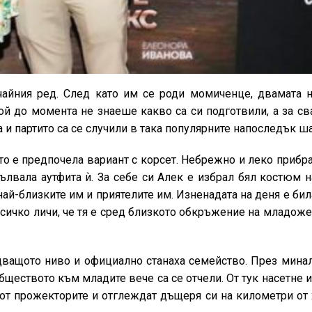
чайния ред. След като им се роди момиченце, двамата н
ой до момента не знаеше какво са си подготвили, а за св
и партито са се случили в така популярните напоследък ша
ято е предпочела вариант с корсет. Небрежно и леко прибр
ълвала аутфита ѝ. За себе си Алек е избрал бял костюм н
 най-близките им и приятелите им. Изненадата на деня е би
всичко личи, че тя е сред близкото обкръжение на младоже
дващото ниво и официално станаха семейство. През минал
бществото към младите вече са се отчели. От тук насетне 
ч от прожекторите и отглеждат дъщеря си на километри от