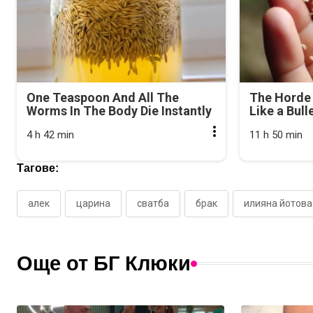
One Teaspoon And All The
The Horde 
Worms In The Body Die Instantly
Like a Bull
4 h 42 min
11 h 50 min
Тагове:
алек
царина
сватба
брак
илияна йотова
Още от БГ Клюки