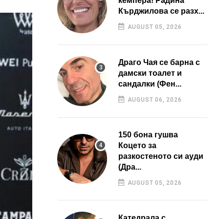
кемпера! Радина
Кърджилова се разх...
AUGUST 05, 2026
Драго Чая се барна с
дамски тоалет и
сандалки (Фен...
AUGUST 06, 2026
150 бона гушва
Коцето за
разкостеното си ауди
(Дра...
AUGUST 05, 2026
Катедрала с