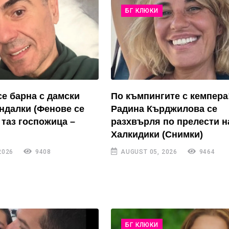
БГ КЛЮКИ
се барна с дамски
По къмпингите с кемпера
андалки (Фенове се
Радина Кърджилова се
 таз госпожица –
разхвърля по прелести н
Халкидики (Снимки)
2026
9408
AUGUST 05, 2026
9464
БГ КЛЮКИ