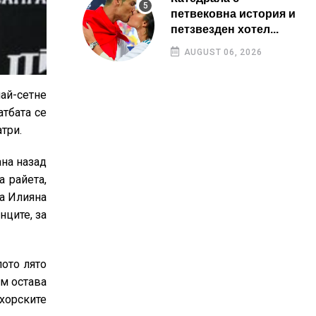
петвековна история и
петзвезден хотел...
AUGUST 06, 2026
ай-сетне
атбата се
три.
ана назад
а райета,
ла Илияна
нците, за
ото лято
им остава
 хорските