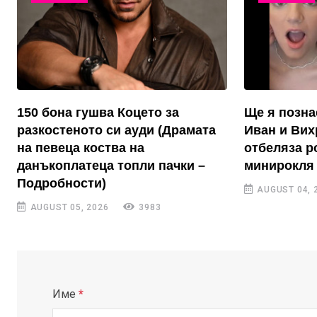
150 бона гушва Коцето за
Ще я позна
разкостеното си ауди (Драмата
Иван и Вих
на певеца коства на
отбеляза р
данъкоплатеца топли пачки –
минирокля 
Подробности)
AUGUST 04, 
AUGUST 05, 2026
3983
Име
*