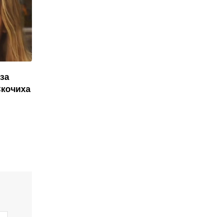
за
Скочиха