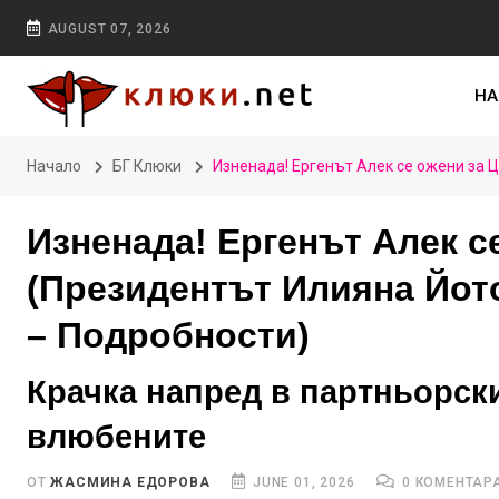
AUGUST 07, 2026
НА
Начало
БГ Клюки
Изненада! Ергенът Алек се ожени за 
Изненада! Ергенът Алек с
(Президентът Илияна Йот
– Подробности)
Крачка напред в партньорск
влюбените
ОТ
ЖАСМИНА ЕДОРОВА
JUNE 01, 2026
0 КОМЕНТАР