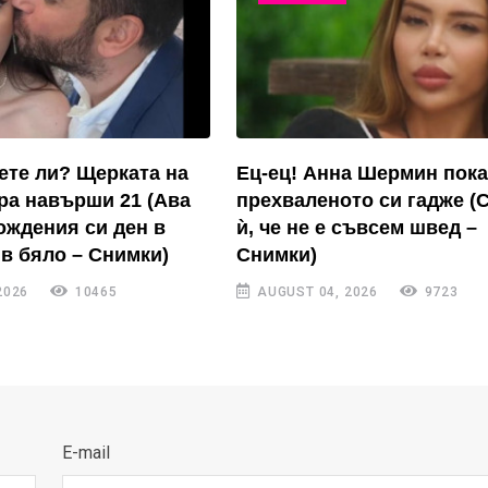
ете ли? Щерката на
Ец-ец! Анна Шермин пока
ра навърши 21 (Ава
прехваленото си гадже (
ождения си ден в
ѝ, че не е съвсем швед –
в бяло – Снимки)
Снимки)
2026
10465
AUGUST 04, 2026
9723
E-mail