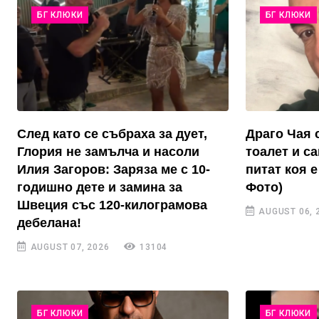
БГ КЛЮКИ
БГ КЛЮКИ
След като се събраха за дует,
Драго Чая 
Глория не замълча и насоли
тоалет и с
Илия Загоров: Заряза ме с 10-
питат коя е
годишно дете и замина за
Фото)
Швеция със 120-килограмова
AUGUST 06, 
дебелана!
AUGUST 07, 2026
13104
БГ КЛЮКИ
БГ КЛЮКИ