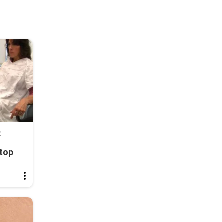
:
top