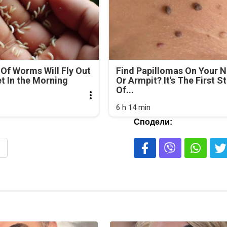
Of Worms Will Fly Out
Find Papillomas On Your 
et In the Morning
Or Armpit? It's The First S
Of...
6 h 14 min
Сподели: