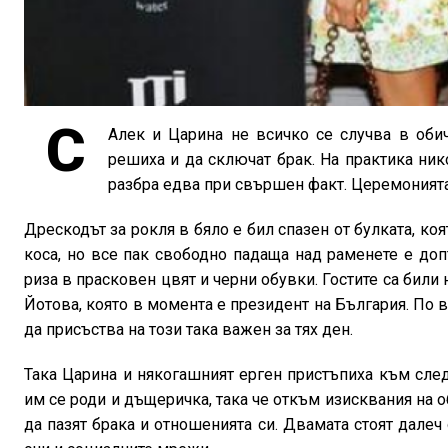
С
Алек и Царина не всичко се случва в оби
решиха и да сключат брак. На практика ник
разбра едва при свършен факт. Церемонията 
Дрескодът за рокля в бяло е бил спазен от булката, ко
коса, но все пак свободно падаща над раменете е доп
риза в прасковен цвят и черни обувки. Гостите са били
Йотова, която в момента е президент на България. По 
да присъства на този така важен за тях ден.
Така Царина и някогашният ерген пристъпиха към сле
им се роди и дъщеричка, така че откъм изисквания на о
да пазят брака и отношенията си. Двамата стоят дале