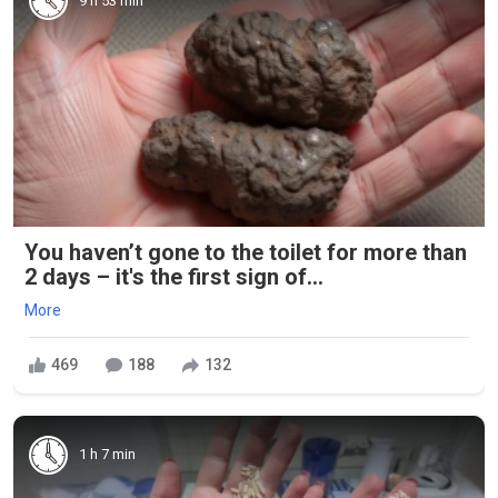
9 h 53 min
You haven’t gone to the toilet for more than
2 days – it's the first sign of...
More
469
188
132
1 h 7 min