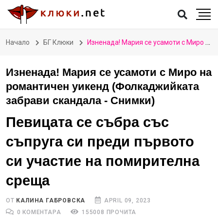
Начало
БГ Клюки
Изненада! Мария се усамоти с Миро на романтичен уикенд (Фолкаджийката забрави скандала - Снимки)
Изненада! Мария се усамоти с Миро на
романтичен уикенд (Фолкаджийката
забрави скандала - Снимки)
Певицата се събра със
съпруга си преди първото
си участие на помирителна
среща
ОТ
КАЛИНА ГАБРОВСКА
APRIL 09, 2023
0 КОМЕНТАРА
155008 ПРОЧИТА