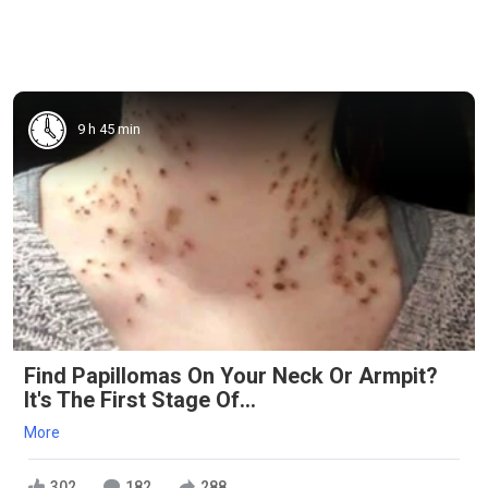
9 h 45 min
Find Papillomas On Your Neck Or Armpit?
It's The First Stage Of...
More
302
182
288