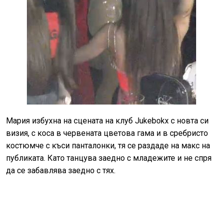
Мария избухна на сцената на клуб Jukebokx с новта си
визия, с коса в червената цветова гама и в сребристо
костюмче с къси панталонки, тя се раздаде на макс на
публиката. Като танцува заедно с младежите и не спря
да се забавлява заедно с тях.