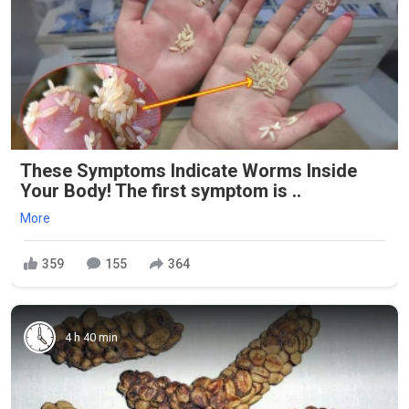
These Symptoms Indicate Worms Inside
Your Body! The first symptom is ..
More
359
155
364
4 h 40 min