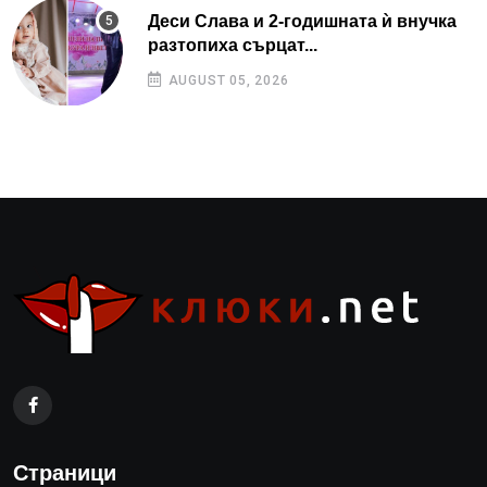
Деси Слава и 2-годишната ѝ внучка
разтопиха сърцат...
AUGUST 05, 2026
Страници