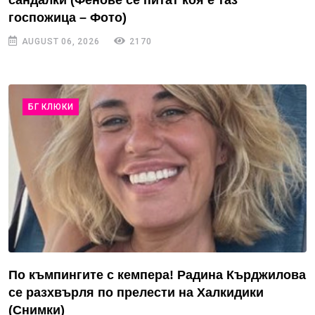
сандалки (Фенове се питат коя е таз
госпожица – Фото)
AUGUST 06, 2026
2170
БГ КЛЮКИ
По къмпингите с кемпера! Радина Кърджилова
се разхвърля по прелести на Халкидики
(Снимки)