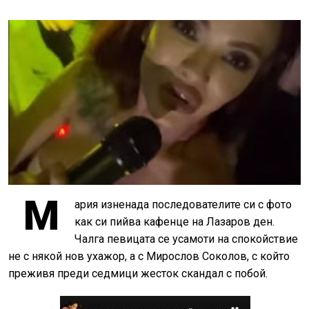
М
ария изненада последователите си с фото
как си пийва кафенце на Лазаров ден.
Чалга певицата се усамоти на спокойствие
не с някой нов ухажор, а с Мирослов Соколов, с който
преживя преди седмици жесток скандал с побой.