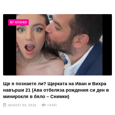
БГ КЛЮКИ
Ще я познаете ли? Щерката на Иван и Вихра
навърши 21 (Ава отбеляза рождения си ден в
минирокля в бяло – Снимки)
AUGUST 04, 2026
10241