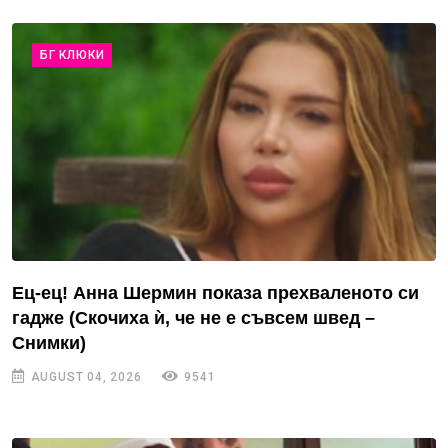
БГ КЛЮКИ
Ец-ец! Анна Шермин показа прехваленото си
гадже (Скочиха ѝ, че не е съвсем швед –
Снимки)
AUGUST 04, 2026
9541