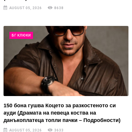
AUGUST 05, 2026
8638
БГ КЛЮКИ
150 бона гушва Коцето за разкостеното си
ауди (Драмата на певеца коства на
данъкоплатеца топли пачки – Подробности)
AUGUST 05, 2026
3633