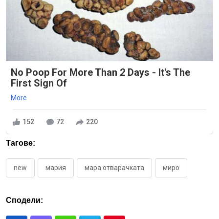
No Poop For More Than 2 Days - It's The
First Sign Of
More
152
72
220
Тагове:
new
мария
мара отварачката
миро
Сподели: