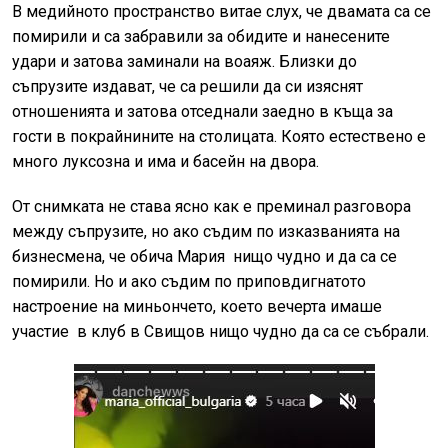
В медийното пространство витае слух, че двамата са се
помирили и са забравили за обидите и нанесените
удари и затова заминали на воаяж. Близки до
съпрузите издават, че са решили да си изяснят
отношенията и затова отседнали заедно в къща за
гости в покрайнините на столицата. Която естествено е
много луксозна и има и басейн на двора.
От снимката не става ясно как е преминал разговора
между съпрузите, но ако съдим по изказванията на
бизнесмена, че обича Мария нищо чудно и да са се
помирили. Но и ако съдим по приповдигнатото
настроение на миньончето, което вечерта имаше
участие в клуб в Свищов нищо чудно да са се събрали.