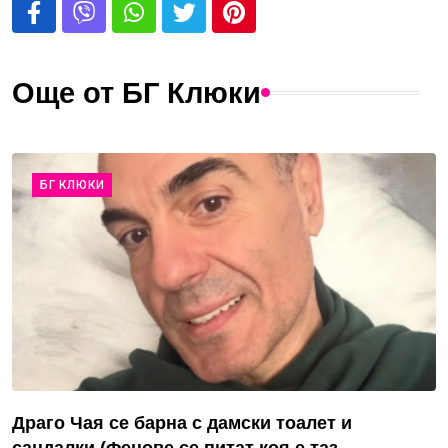
Още от БГ Клюки
БГ КЛЮКИ
Драго Чая се барна с дамски тоалет и