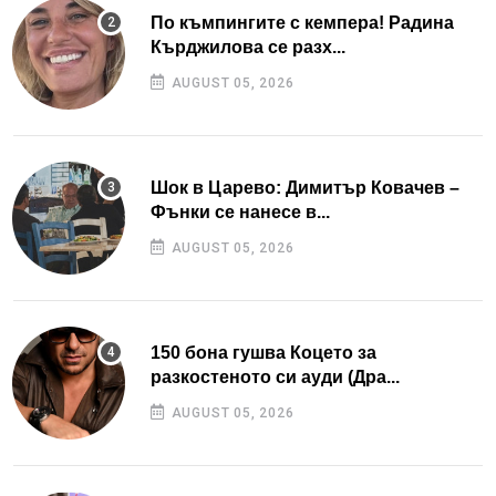
По къмпингите с кемпера! Радина
Кърджилова се разх...
AUGUST 05, 2026
Шок в Царево: Димитър Ковачев –
Фънки се нанесе в...
AUGUST 05, 2026
150 бона гушва Коцето за
разкостеното си ауди (Дра...
AUGUST 05, 2026