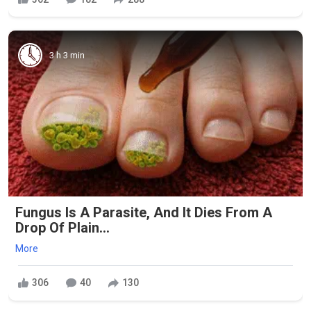
3 h 3 min
Fungus Is A Parasite, And It Dies From A
Drop Of Plain...
More
306
40
130