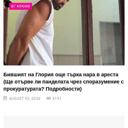
БГ КЛЮКИ
Бившият на Глория още търка нара в ареста
(Ще отърве ли панделата чрез споразумение с
прокуратурата? Подробности)
AUGUST 03, 2026
4151