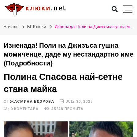
Начало
БГ Клюки
Изненада! Поли на Джизъса гушна момиченце, даде му нестандартно име (Подробности)
Изненада! Поли на Джизъса гушна
момиченце, даде му нестандартно име
(Подробности)
Полина Спасова най-сетне
стана майка
ОТ
ЖАСМИНА ЕДОРОВА
JULY 30, 2025
0 КОМЕНТАРА
45248 ПРОЧИТА