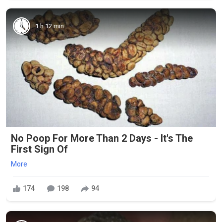
1 h 12 min
No Poop For More Than 2 Days - It's The
First Sign Of
More
174
198
94