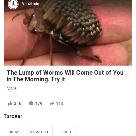
8 h 46 min
The Lump of Worms Will Come Out of You
in The Morning. Try it
More
316
179
113
Тагове:
поли
джизъса
геана