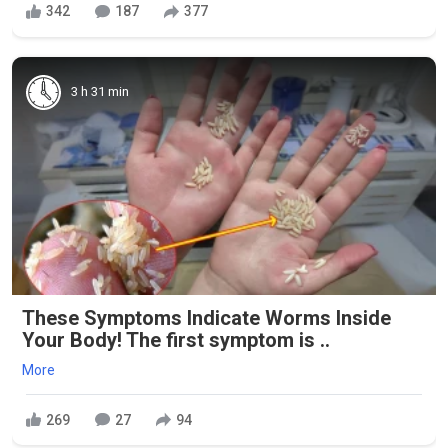
342
187
377
3 h 31 min
These Symptoms Indicate Worms Inside
Your Body! The first symptom is ..
More
269
27
94