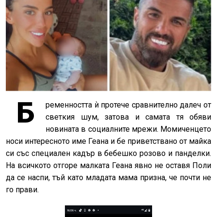
Б
ременността ѝ протече сравнително далеч от
светкия шум, затова и самата тя обяви
новината в социалните мрежи. Момиченцето
носи интересното име Геана и бе приветствано от майка
си със специален кадър в бебешко розово и панделки.
На всичкото отгоре малката Геана явно не оставя Поли
да се наспи, тъй като младата мама призна, че почти не
го прави.