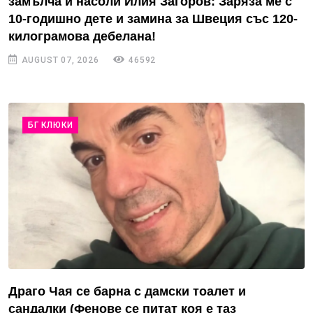
замълча и насоли Илия Загоров: Заряза ме с
10-годишно дете и замина за Швеция със 120-
килограмова дебелана!
AUGUST 07, 2026
46592
БГ КЛЮКИ
Драго Чая се барна с дамски тоалет и
сандалки (Фенове се питат коя е таз