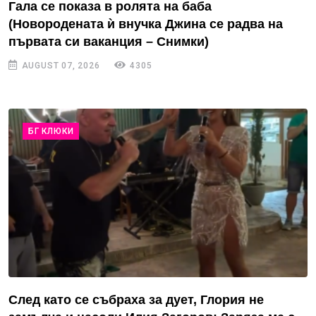
Гала се показа в ролята на баба
(Новородената ѝ внучка Джина се радва на
първата си ваканция – Снимки)
AUGUST 07, 2026
4305
БГ КЛЮКИ
След като се събраха за дует, Глория не