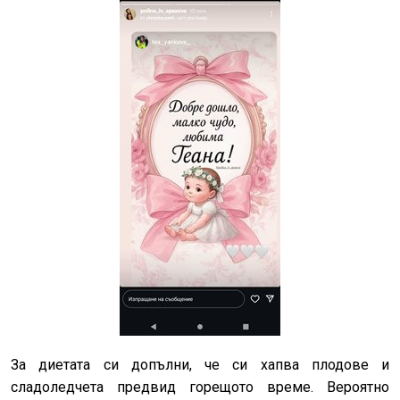
За диетата си допълни, че си хапва плодове и
сладоледчета предвид горещото време. Вероятно