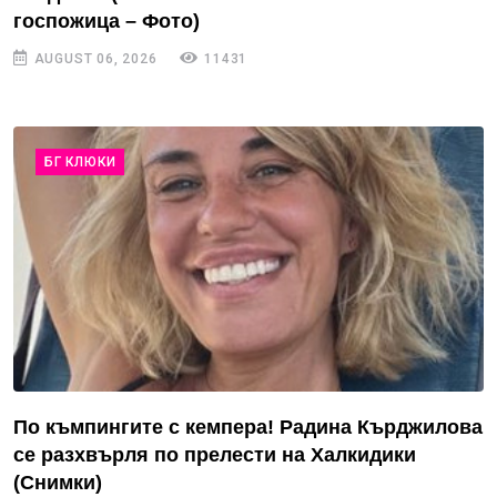
госпожица – Фото)
AUGUST 06, 2026
11431
БГ КЛЮКИ
По къмпингите с кемпера! Радина Кърджилова
се разхвърля по прелести на Халкидики
(Снимки)