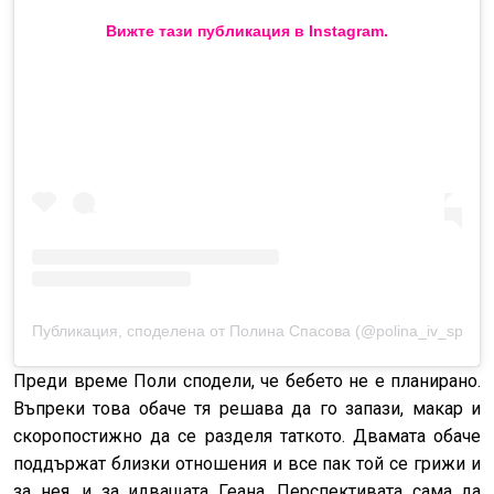
Вижте тази публикация в Instagram.
Публикация, споделена от Полина Спасова (@polina_iv_spaso
Преди време Поли сподели, че бебето не е планирано.
Въпреки това обаче тя решава да го запази, макар и
скоропостижно да се разделя таткото. Двамата обаче
поддържат близки отношения и все пак той се грижи и
за нея, и за идващата Геана. Перспективата сама да