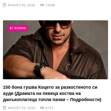
AUGUST 05, 2026
10066
БГ КЛЮКИ
150 бона гушва Коцето за разкостеното си
ауди (Драмата на певеца коства на
данъкоплатеца топли пачки – Подробности)
AUGUST 05, 2026
4193