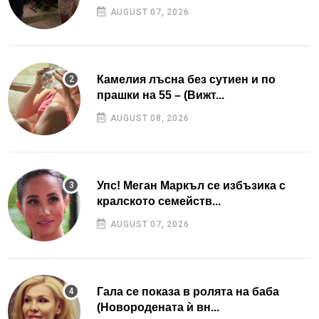
AUGUST 07, 2026
Камелия лъсна без сутиен и по
прашки на 55 – (Вижт...
AUGUST 08, 2026
Упс! Меган Маркъл се избъзика с
кралското семейств...
AUGUST 07, 2026
Гала се показа в ролята на баба
(Новородената ѝ вн...