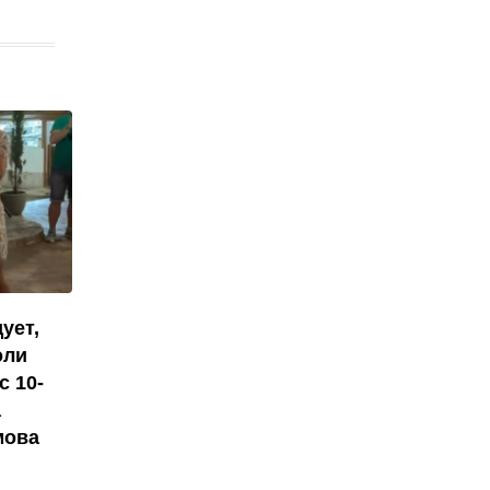
ует,
оли
с 10-
а
мова