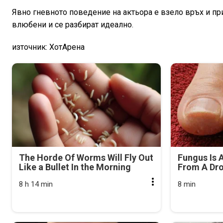
Явно гневното поведение на актьора е взело връх и пр
влюбени и се разбират идеално.
източник: ХотАрена
The Horde Of Worms Will Fly Out
Fungus Is A
Like a Bullet In the Morning
From A Drop
8 h 14 min
8 min