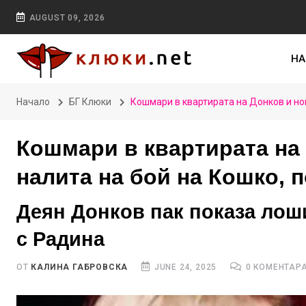
AUGUST 09, 2026
НА
Начало
БГ Клюки
Кошмари в квартирата на Донков и нов
Кошмари в квартирата на 
налита на бой на Кошко, 
Деян Донков пак показа лоши
с Радина
ОТ
КАЛИНА ГАБРОВСКА
JUNE 24, 2025
0 КОМЕНТАР