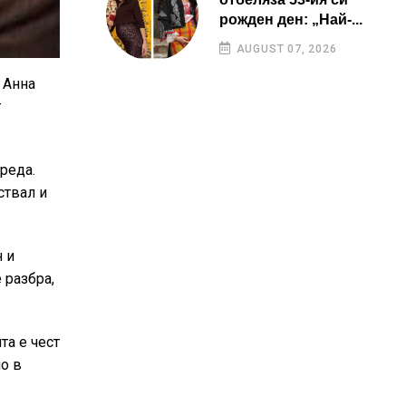
рожден ден: „Най-...
AUGUST 07, 2026
 Анна
т
реда.
ствал и
 и
 разбра,
та е чест
но в