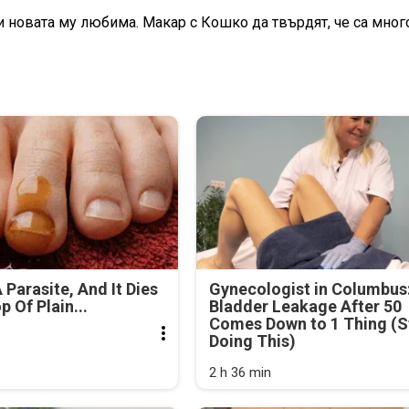
и новата му любима. Макар с Кошко да твърдят, че са мног
 Parasite, And It Dies
Gynecologist in Columbus
 Of Plain...
Bladder Leakage After 50
Comes Down to 1 Thing (S
Doing This)
2 h 36 min