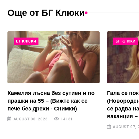
Още от БГ Клюки
БГ КЛЮКИ
БГ КЛЮКИ
Камелия лъсна без сутиен и по
Гала се пок
прашки на 55 – (Вижте как се
(Новороден
пече без дрехи - Снимки)
се радва н
ваканция –
AUGUST 08, 2026
14161
AUGUST 07, 