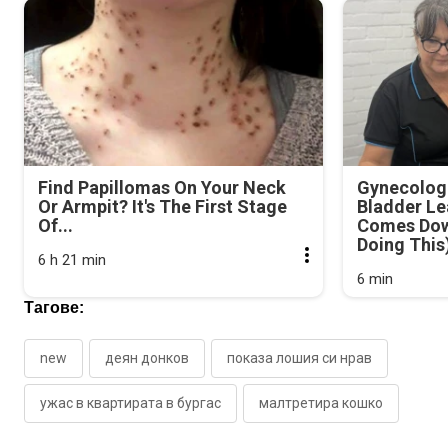
Find Papillomas On Your Neck
Gynecologi
Or Armpit? It's The First Stage
Bladder Le
Of...
Comes Dow
Doing This
6 h 21 min
6 min
Тагове:
new
деян донков
показа лошия си нрав
ужас в квартирата в бургас
малтретира кошко