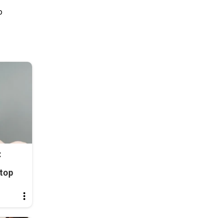
о
:
top