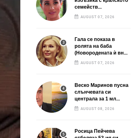
избъзика с кралското
семейств...
AUGUST 07, 2026
Гала се показа в
ролята на баба
(Новородената ѝ вн...
AUGUST 07, 2026
Веско Маринов пусна
слънчевата си
централа за 1 мл...
AUGUST 08, 2026
Росица Пейчева
отбеляза 53-ия си