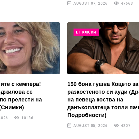
AUGUST 07, 2026
47663
БГ КЛЮКИ
ите с кемпера!
150 бона гушва Коцето за
рджилова се
разкостеното си ауди (Д
по прелести на
на певеца коства на
(Снимки)
данъкоплатеца топли пач
Подробности)
2026
10136
AUGUST 05, 2026
4207