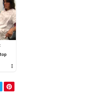
:
top