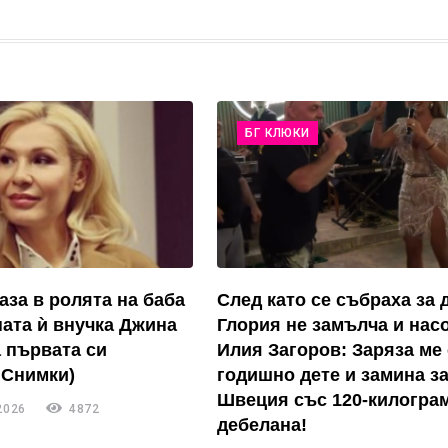
БГ КЛЮКИ
аза в ролята на баба
След като се събраха за д
ата ѝ внучка Джина
Глория не замълча и нас
а първата си
Илия Загоров: Заряза ме 
 Снимки)
годишно дете и замина з
Швеция със 120-килогра
2026
4872
дебелана!