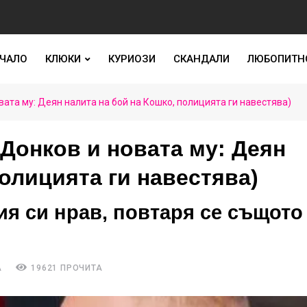
ЧАЛО
КЛЮКИ
КУРИОЗИ
СКАНДАЛИ
ЛЮБОПИТН
ата му: Деян налита на бой на Кошко, полицията ги навестява)
Донков и новата му: Деян
полицията ги навестява)
я си нрав, повтаря се същото
А
19621 ПРОЧИТА