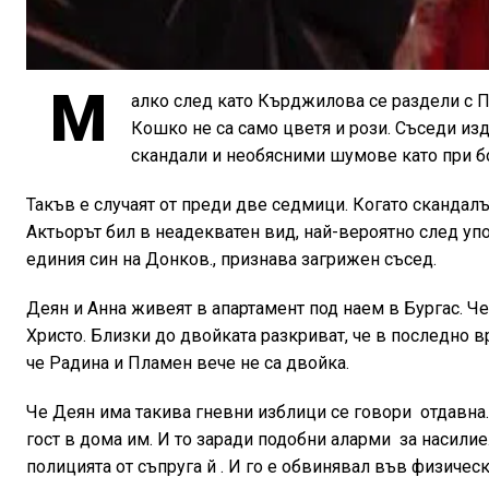
М
алко след като Кърджилова се раздели с П
Кошко не са само цветя и рози. Съседи изд
скандали и необясними шумове като при б
Такъв е случаят от преди две седмици. Когато скандалъ
Актьорът бил в неадекватен вид, най-вероятно след упот
единия син на Донков., признава загрижен съсед.
Деян и Анна живеят в апартамент под наем в Бургас. Че
Христо. Близки до двойката разкриват, че в последно в
че Радина и Пламен вече не са двойка.
Че Деян има такива гневни изблици се говори отдавна
гост в дома им. И то заради подобни аларми за насилие
полицията от съпруга й . И го е обвинявал във физичес