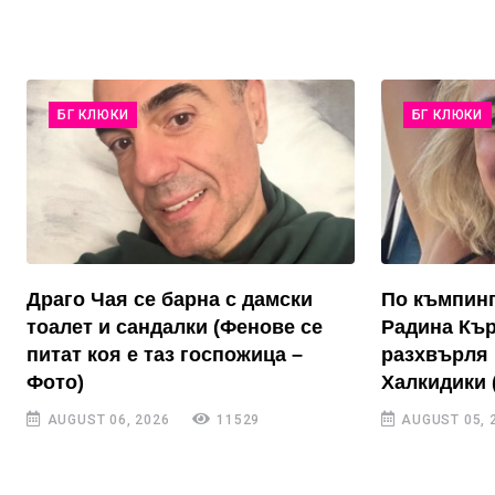
БГ КЛЮКИ
БГ КЛЮКИ
Драго Чая се барна с дамски
По къмпинг
тоалет и сандалки (Фенове се
Радина Къ
питат коя е таз госпожица –
разхвърля 
Фото)
Халкидики 
AUGUST 06, 2026
11529
AUGUST 05, 