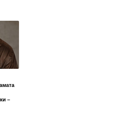
рамата
ки –