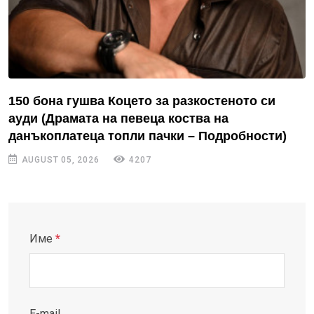
150 бона гушва Коцето за разкостеното си
ауди (Драмата на певеца коства на
данъкоплатеца топли пачки – Подробности)
AUGUST 05, 2026
4207
Име
*
E-mail