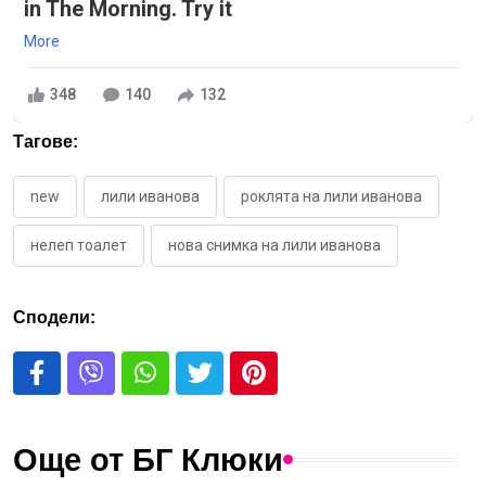
in The Morning. Try it
More
348
140
132
Тагове:
new
лили иванова
роклята на лили иванова
нелеп тоалет
нова снимка на лили иванова
Сподели:
Още от БГ Клюки