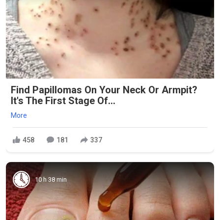
Find Papillomas On Your Neck Or Armpit?
It's The First Stage Of...
More
458
181
337
10 h 38 min