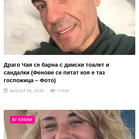
Драго Чая се барна с дамски тоалет и
сандалки (Фенове се питат коя е таз
госпожица – Фото)
AUGUST 06, 2026
11564
БГ КЛЮКИ