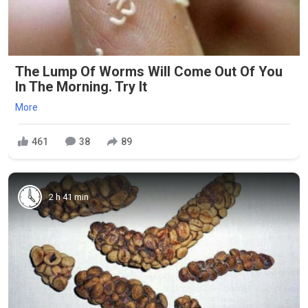
The Lump Of Worms Will Come Out Of You
In The Morning. Try It
More
461
38
89
2 h 41 min