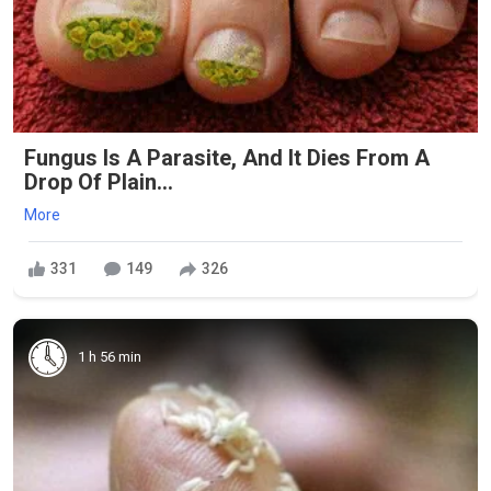
Fungus Is A Parasite, And It Dies From A
Drop Of Plain...
More
331
149
326
1 h 56 min