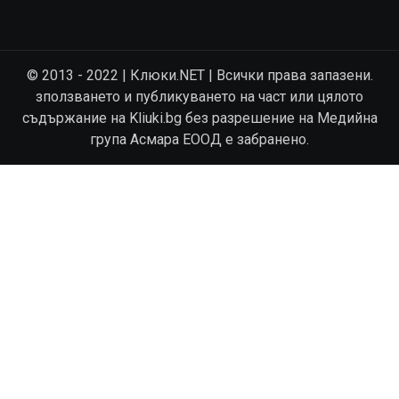
© 2013 - 2022 | Клюки.NET | Всички права запазени.
зползването и публикуването на част или цялото
съдържание на Kliuki.bg без разрешение на Медийна
група Асмара ЕООД е забранено.