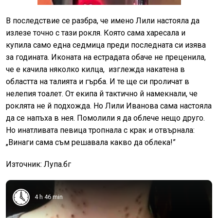
В последствие се разбра, че имено Лили настояла да
излезе точно с тази рокля. Която сама харесала и
купила само една седмица преди последната си изява
за годината. Иконата на естрадата обаче не преценила,
че е качила няколко килца, изглежда накатена в
областта на талията и гърба. И те ще си проличат в
нелепия тоалет. От екипа й тактично й намекнали, че
роклята не й подхожда. Но Лили Иванова сама настояла
да се напъха в нея. Помолили я да облече нещо друго.
Но инатливата певица тропнала с крак и отвърнала:
„Винаги сама съм решавала какво да облека!”
Източник: Лупа.бг
4 h 46 min