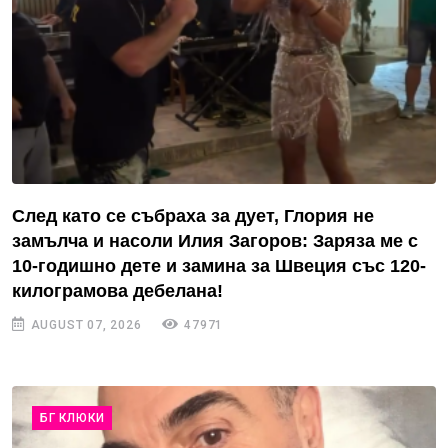
След като се събраха за дует, Глория не
замълча и насоли Илия Загоров: Заряза ме с
10-годишно дете и замина за Швеция със 120-
килограмова дебелана!
AUGUST 07, 2026
47971
БГ КЛЮКИ