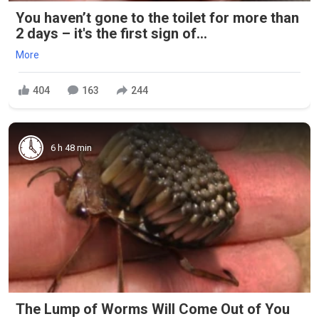
You haven’t gone to the toilet for more than
2 days – it's the first sign of...
More
404
163
244
6 h 48 min
The Lump of Worms Will Come Out of You