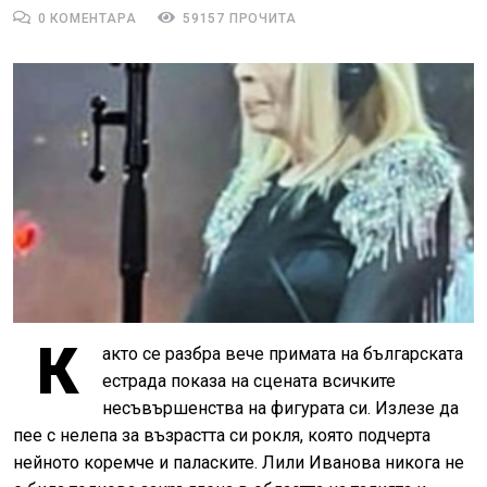
0 КОМЕНТАРА
59157 ПРОЧИТА
К
акто се разбра вече примата на българската
естрада показа на сцената всичките
несъвършенства на фигурата си. Излезе да
пее с нелепа за възрастта си рокля, която подчерта
нейното коремче и паласките. Лили Иванова никога не