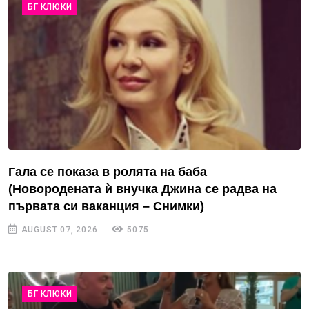
БГ КЛЮКИ
Гала се показа в ролята на баба
(Новородената ѝ внучка Джина се радва на
първата си ваканция – Снимки)
AUGUST 07, 2026
5075
БГ КЛЮКИ