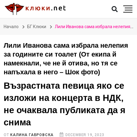
Начало
БГ Клюки
Лили Иванова сама избрала нелепия за годините си тоалет (От екипа й намекнали, че не й отива, но тя се напъхала в него – Шок фото)
Лили Иванова сама избрала нелепия
за годините си тоалет (От екипа й
намекнали, че не й отива, но тя се
напъхала в него – Шок фото)
Възрастната певица яко се
изложи на концерта в НДК,
не очаквала публиката да я
снима
ОТ
КАЛИНА ГАБРОВСКА
DECEMBER 19, 2023