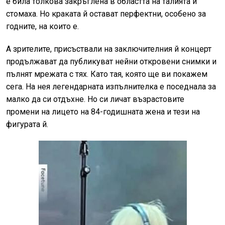
е била толкова закръглена в областта на талията и
стомаха. Но краката й остават перфектни, особено за
годните, на които е.
А зрителите, присъствали на заключителния й концерт
продължават да публикуват нейни откровени снимки и
пълнят мрежата с тях. Като тая, която ще ви покажем
сега. На нея легендарната изпълнителка е поседнала за
малко да си отдъхне. Но си личат възрастовите
промени на лицето на 84-годишната жена и тези на
фигурата й.