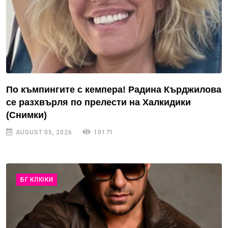
По къмпингите с кемпера! Радина Кърджилова
се разхвърля по прелести на Халкидики
(Снимки)
AUGUST 05, 2026
10171
БГ КЛЮКИ