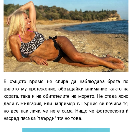
В същото време не спира да наблюдава брега по
цялото му протежение, обръщайки внимание както на
хората, така и на обитателите на морето. Не става ясно
дали в България, или например в Гърция си почива тя,
но все пак личи, че не е сама. Нищо че фотосесията ѝ
насред пясъка “твърди” точно това.