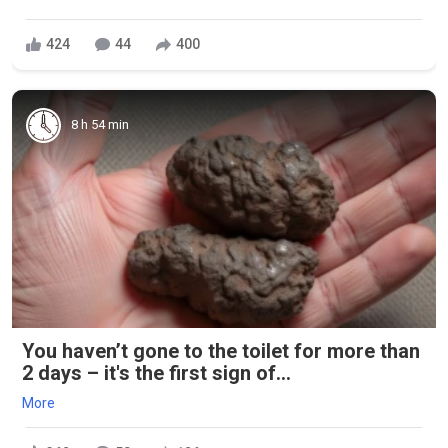
424
44
400
8 h 54 min
You haven’t gone to the toilet for more than
2 days – it's the first sign of...
More