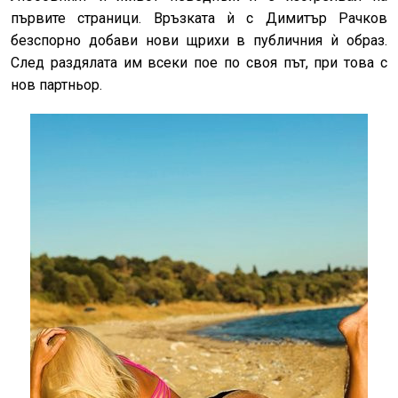
първите страници. Връзката ѝ с Димитър Рачков
безспорно добави нови щрихи в публичния ѝ образ.
След раздялата им всеки пое по своя път, при това с
нов партньор.