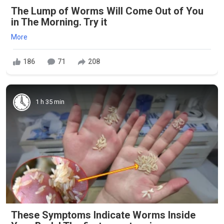
The Lump of Worms Will Come Out of You
in The Morning. Try it
More
186
71
208
1 h 35 min
These Symptoms Indicate Worms Inside