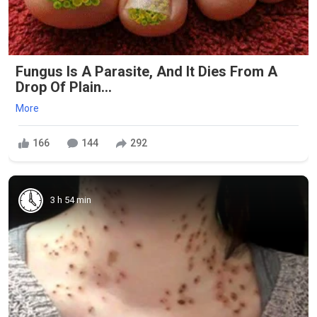
Fungus Is A Parasite, And It Dies From A
Drop Of Plain...
More
166
144
292
3 h 54 min