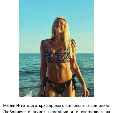
Мария Игнатова открай време е интересна за зрителите.
Любовният ѝ живот неведнъж я е изстрелвал на