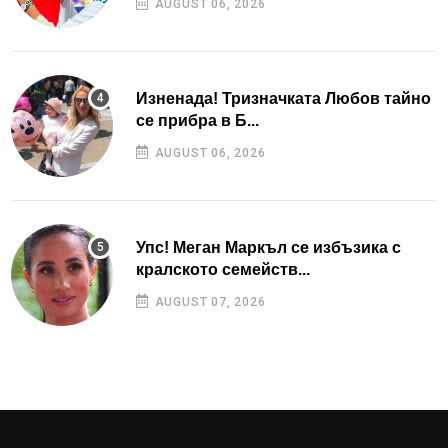
AUGUST 06, 2026
Изненада! Тризначката Любов тайно
се прибра в Б...
AUGUST 06, 2026
Упс! Меган Маркъл се избъзика с
кралското семейств...
AUGUST 07, 2026