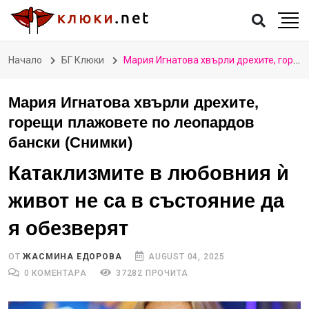
Начало
БГ Клюки
Мария Игнатова хвърли дрехите, горещи плажовете по леопардов бански (Снимки)
Мария Игнатова хвърли дрехите,
горещи плажовете по леопардов
бански (Снимки)
Катаклизмите в любовния ѝ
живот не са в състояние да
я обезверят
ОТ
ЖАСМИНА ЕДОРОВА
AUGUST 04, 2025
0 КОМЕНТАРА
37282 ПРОЧИТА