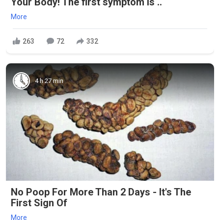
Your Body! The first symptom is ..
More
263
72
332
4 h 27 min
No Poop For More Than 2 Days - It's The
First Sign Of
More