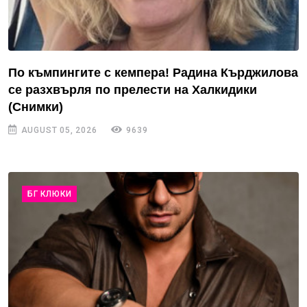
По къмпингите с кемпера! Радина Кърджилова
се разхвърля по прелести на Халкидики
(Снимки)
AUGUST 05, 2026
9639
БГ КЛЮКИ