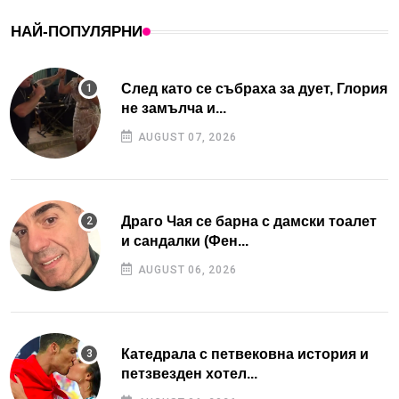
НАЙ-ПОПУЛЯРНИ
След като се събраха за дует, Глория
не замълча и...
AUGUST 07, 2026
Драго Чая се барна с дамски тоалет
и сандалки (Фен...
AUGUST 06, 2026
Катедрала с петвековна история и
петзвезден хотел...