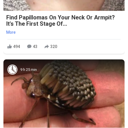
Find Papillomas On Your Neck Or Armpit?
It's The First Stage Of...
More
494
43
320
9 h 25 min