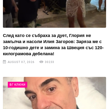
След като се събраха за дует, Глория не
замълча и насоли Илия Загоров: Заряза ме с
10-годишно дете и замина за Швеция със 120-
килограмова дебелана!
AUGUST 07, 2026
30233
БГ КЛЮКИ