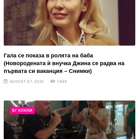
Гала се показа в ролята на баба
(Новородената ѝ внучка Джина се радва на
първата си ваканция – Снимки)
AUGUST 07, 2026
1848
БГ КЛЮКИ