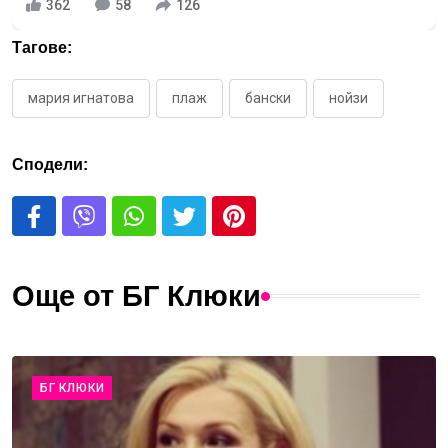
362
58
126
Тагове:
мария игнатова
плаж
бански
нойзи
Сподели:
Още от БГ Клюки
БГ КЛЮКИ