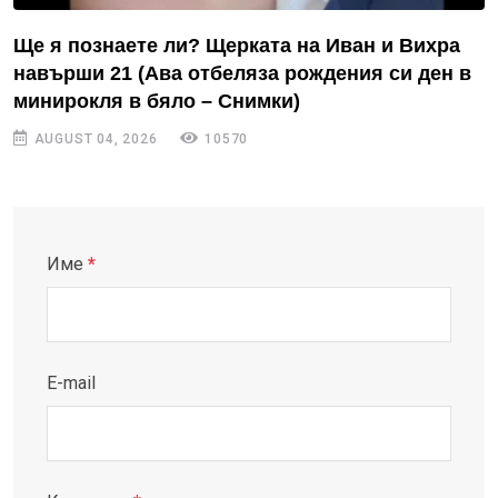
Ще я познаете ли? Щерката на Иван и Вихра
навърши 21 (Ава отбеляза рождения си ден в
минирокля в бяло – Снимки)
AUGUST 04, 2026
10570
Име
*
E-mail