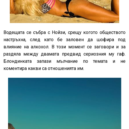
Водещата се събра с Нойзи, срещу когото обществото
настръхна, след като бе заловен да шофира под
влияние на алкохол. В този момент се заговори и за
раздяла между двамата предвид сериозния му гаф.
Блондинката запази мълчание по темата и не
коментира какви са отношенията им.