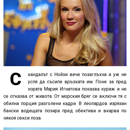
С
кандалът с Нойзи вече позаглъхна и уж не
успя да съсипе връзката им. Поне за пред
хората Мария Игнатова показва кураж и не
се отказва от живота. От морския бряг се включи тя с
обилна порция разголени кадри. В леопардов изрязан
бански водещата позира пред обектива и вкарва по
някоя секси поза.