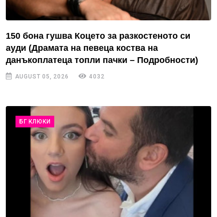
150 бона гушва Коцето за разкостеното си
ауди (Драмата на певеца коства на
данъкоплатеца топли пачки – Подробности)
AUGUST 05, 2026
4032
БГ КЛЮКИ