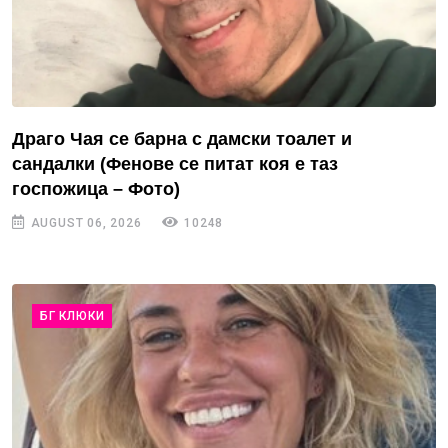
Драго Чая се барна с дамски тоалет и
сандалки (Фенове се питат коя е таз
госпожица – Фото)
AUGUST 06, 2026
10248
БГ КЛЮКИ