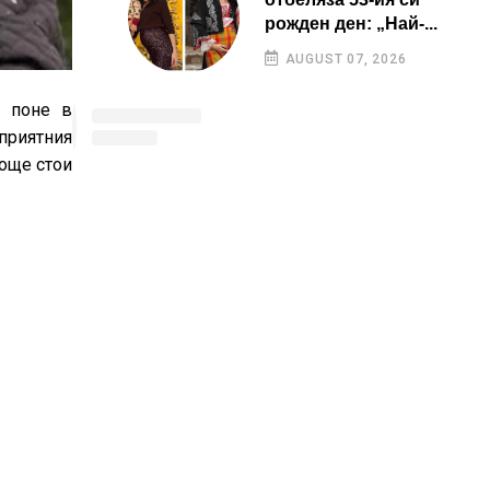
рожден ден: „Най-...
AUGUST 07, 2026
а поне в
приятния
 още стои