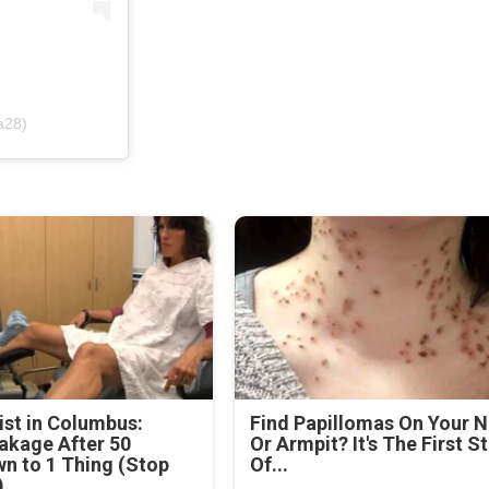
va28)
st in Columbus:
Find Papillomas On Your 
akage After 50
Or Armpit? It's The First S
n to 1 Thing (Stop
Of...
)