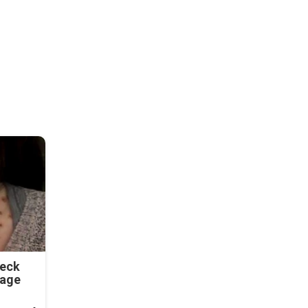
Neck
tage