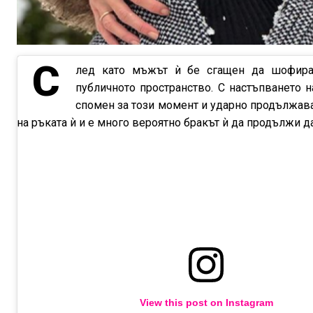
С
лед като мъжът ѝ бе сгащен да шофира 
публичното пространство. С настъпването 
спомен за този момент и ударно продължава
на ръката ѝ и е много вероятно бракът ѝ да продължи д
View this post on Instagram