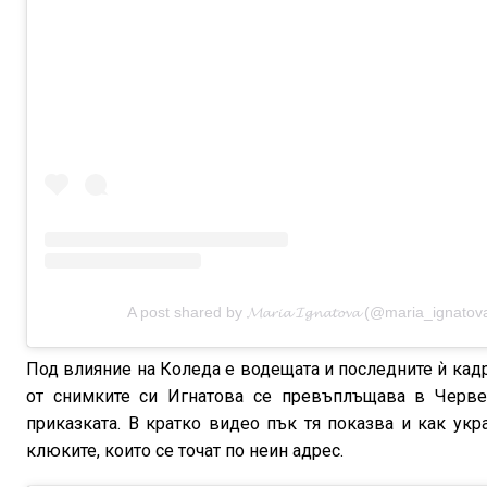
A post shared by 𝓜𝓪𝓻𝓲𝓪 𝓘𝓰𝓷𝓪𝓽𝓸𝓿𝓪 (@maria_ignato
Под влияние на Коледа е водещата и последните ѝ кадр
от снимките си Игнатова се превъплъщава в Черве
приказката. В кратко видео пък тя показва и как укр
клюките, които се точат по неин адрес.