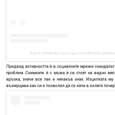
A post shared by 𝓜𝓪𝓻𝓲𝓪 𝓘𝓰𝓷𝓪𝓽𝓸𝓿𝓪 (@maria_ignato
Предвид активността ѝ в социалните мрежи скандалът 
проблем. Снимките ѝ с мъжа ѝ си стоят на видно мяс
връзка, значи все пак е някакъв знак. Изцепката м
възмущава как си е позволил да се качи в колата почер