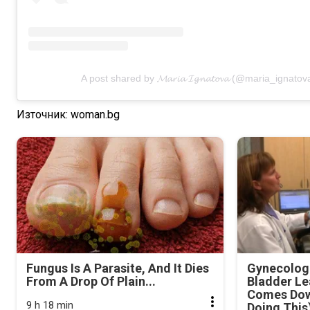
A post shared by 𝓜𝓪𝓻𝓲𝓪 𝓘𝓰𝓷𝓪𝓽𝓸𝓿𝓪 (@maria_ignato
Източник: woman.bg
Fungus Is A Parasite, And It Dies
Gynecologi
From A Drop Of Plain...
Bladder Le
Comes Dow
9 h 18 min
Doing This