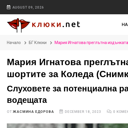
AUGUST 09, 2026
НА
Начало
БГ Клюки
Мария Игнатова преглътна издънката 
Мария Игнатова преглътна
шортите за Коледа (Снимк
Слуховете за потенциална р
водещата
ОТ
ЖАСМИНА ЕДОРОВА
DECEMBER 18, 2023
0 КОМЕ