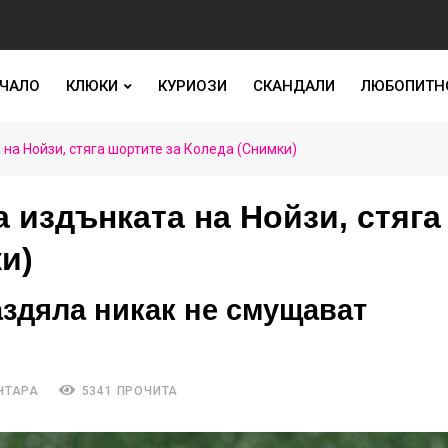
ЧАЛО
КЛЮКИ
КУРИОЗИ
СКАНДАЛИ
ЛЮБОПИТН
на Нойзи, стяга шортите за Коледа (Снимки)
 издънката на Нойзи, стяга
и)
аздяла никак не смущават
НТАРА
5341 ПРОЧИТА