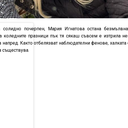
солидно почерпен, Мария Игнатова остана безмълвн
на коледните празници пък тя сякаш съвсем е изтрила не
 напред. Както отбелязват наблюдателни фенове, халката
а съществува.