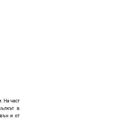
. На част
вълкът в
авън и от