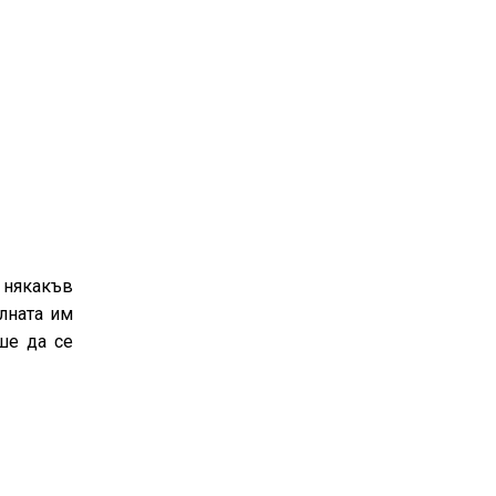
о някакъв
лната им
ше да се