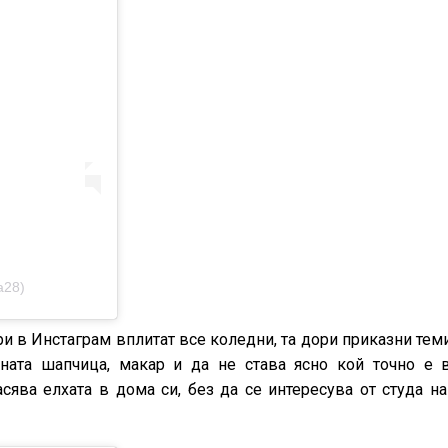
va28)
и в Инстаграм вплитат все коледни, та дори приказни теми
ната шапчица, макар и да не става ясно кой точно е 
асява елхата в дома си, без да се интересува от студа н