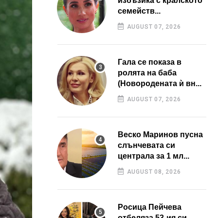
избъзика с кралското
семейств...
AUGUST 07, 2026
Гала се показа в
ролята на баба
(Новородената ѝ вн...
AUGUST 07, 2026
Веско Маринов пусна
слънчевата си
централа за 1 мл...
AUGUST 08, 2026
Росица Пейчева
отбеляза 53-ия си