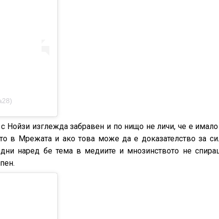
va28)
с Нойзи изглежда забравен и по нищо не личи, че е имал
то в Мрежата и ако това може да е доказателство за си
у дни наред бе тема в медиите и мнозинството не спира
пен.