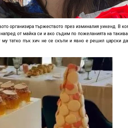
твото организира тържеството през изминалия уикенд. В к
-напред от майка си и ако съдим по пожеланията на такива
т му татко пък хич не се скъпи и явно е решил царски да