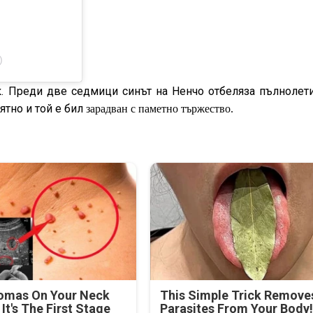
)
к. Преди две седмици синът на Ненчо отбеляза пълнолети
ятно и той е бил
зарадван с паметно тържество.
lomas On Your Neck
This Simple Trick Removes
It's The First Stage
Parasites From Your Body!