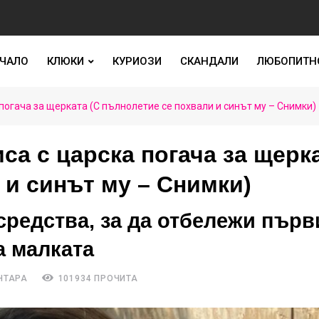
ЧАЛО
КЛЮКИ
КУРИОЗИ
СКАНДАЛИ
ЛЮБОПИТН
погача за щерката (С пълнолетие се похвали и синът му – Снимки)
са с царска погача за щерк
 и синът му – Снимки)
средства, за да отбележи първ
а малката
НТАРА
101934 ПРОЧИТА