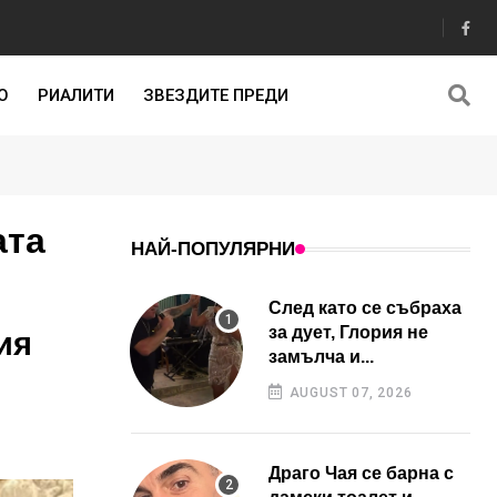
О
РИАЛИТИ
ЗВЕЗДИТЕ ПРЕДИ
ата
НАЙ-ПОПУЛЯРНИ
След като се събраха
за дует, Глория не
ия
замълча и...
AUGUST 07, 2026
Драго Чая се барна с