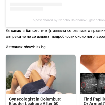
A post shared by Nencho Balabanov (@nenchob
За капак и баткото в
се разписа с празни
ъв фамилията
въпреки че не се издават подробности около него, веро
Източник: show.blitz.bg
Gynecologist in Columbus:
Find Papil
Bladder Leakage After 50
Or Armpit? 