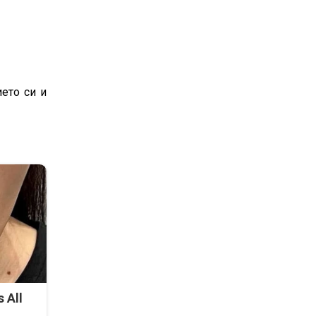
ето си и
 All