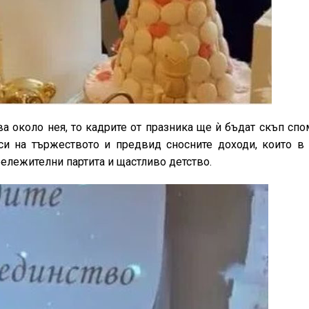
ва около нея, то кадрите от празника ще ѝ бъдат скъп сп
си на тържеството и предвид сносните доходи, които в
бележителни партита и щастливо детство.