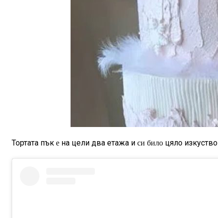
Тортата пък
на цели два етажа и
цяло изкуство 
е
си било