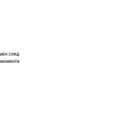
омен след
 момента