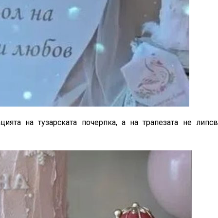
ията на тузарската почерпка, а на трапезата не липсв