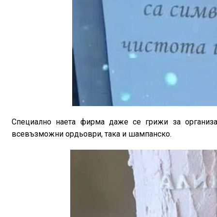
Специално наета фирма даже се грижи за организац
всевъзможни ордьоври, така и шампанско.