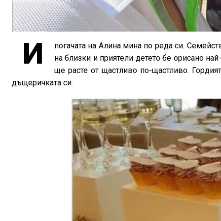
И
погачата на Алина мина по реда си. Семейс
на близки и приятели детето бе орисано най
ще расте от щастливо по-щастливо. Гордия
дъщеричката си.