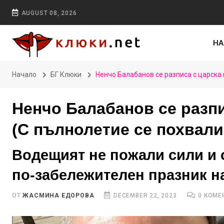
AUGUST 08, 2026
НА
Начало
БГ Клюки
Ненчо Балабанов се разписа с царска 
Ненчо Балабанов се разпи
(С пълнолетие се похвали
Водещият не пожали сили и 
по-забележителен празник н
ОТ
ЖАСМИНА ЕДОРОВА
DECEMBER 22, 2023
0 КОМЕ