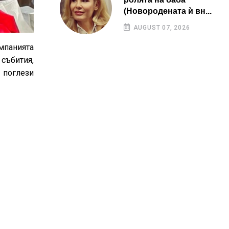
(Новородената ѝ вн...
AUGUST 07, 2026
омпанията
 събития,
 поглези