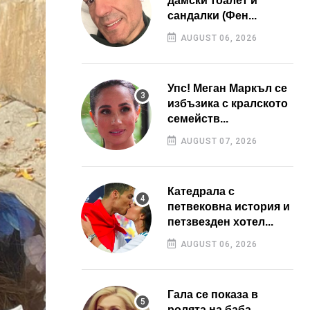
дамски тоалет и
сандалки (Фен...
AUGUST 06, 2026
Упс! Меган Маркъл се
избъзика с кралското
семейств...
AUGUST 07, 2026
Катедрала с
петвековна история и
петзвезден хотел...
AUGUST 06, 2026
Гала се показа в
ролята на баба