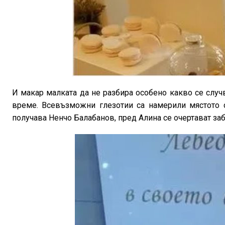
И макар малката да не разбира особено какво се случ
време. Всевъзможни глезотии са намерили мястото 
получава Ненчо Балабанов, пред Алина се очертават за