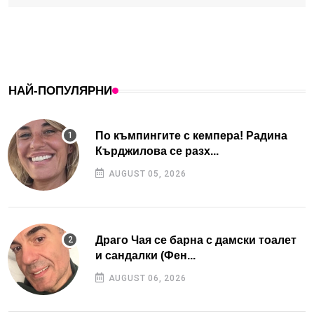
НАЙ-ПОПУЛЯРНИ
По къмпингите с кемпера! Радина
Кърджилова се разх...
AUGUST 05, 2026
Драго Чая се барна с дамски тоалет
и сандалки (Фен...
AUGUST 06, 2026