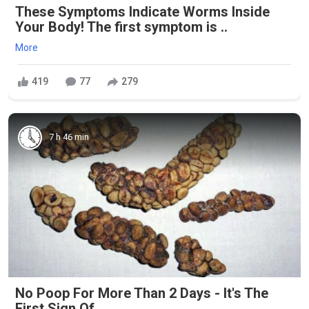
These Symptoms Indicate Worms Inside
Your Body! The first symptom is ..
More
419
77
279
7 h 46 min
No Poop For More Than 2 Days - It's The
First Sign Of