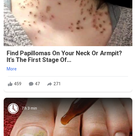
Find Papillomas On Your Neck Or Armpit?
It's The First Stage Of...
More
459
47
271
7 h 3 min