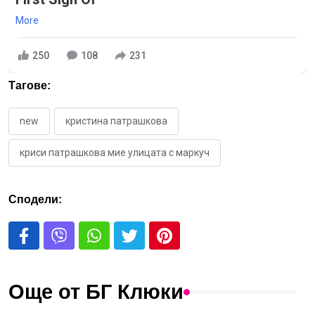
More
250
108
231
Тагове:
new
кристина патрашкова
криси патрашкова мие улицата с маркуч
Сподели:
Още от БГ Клюки