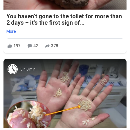
You haven’t gone to the toilet for more than
2 days – it's the first sign of...
More
197
42
378
3 h 0 min