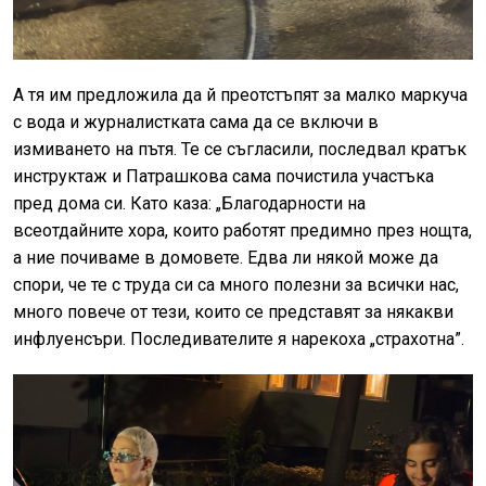
А тя им предложила да й преотстъпят за малко маркуча
с вода и журналистката сама да се включи в
измиването на пътя. Те се съгласили, последвал кратък
инструктаж и Патрашкова сама почистила участъка
пред дома си. Като каза: „Благодарности на
всеотдайните хора, които работят предимно през нощта,
а ние почиваме в домовете. Едва ли някой може да
спори, че те с труда си са много полезни за всички нас,
много повече от тези, които се представят за някакви
инфлуенсъри. Последивателите я нарекоха „страхотна”.