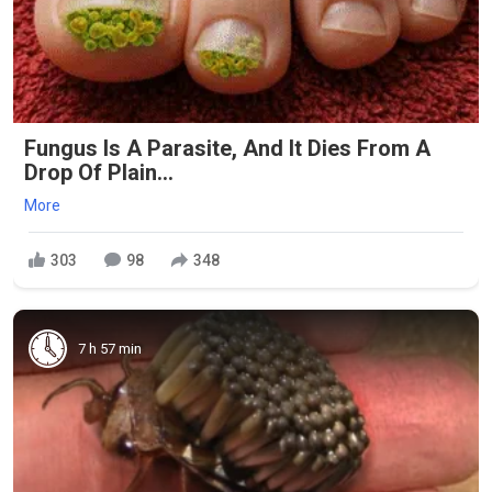
Fungus Is A Parasite, And It Dies From A
Drop Of Plain...
More
303
98
348
7 h 57 min