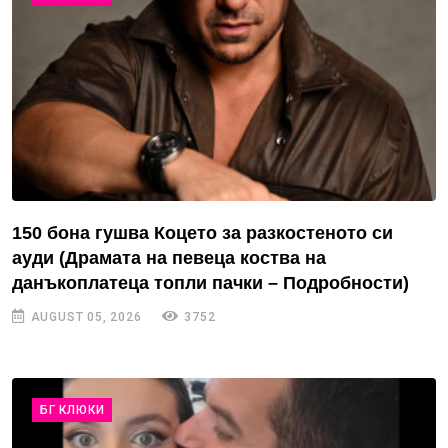
150 бона гушва Коцето за разкостеното си
ауди (Драмата на певеца коства на
данъкоплатеца топли пачки – Подробности)
AUGUST 05, 2026
3752
БГ КЛЮКИ