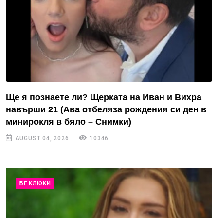
Ще я познаете ли? Щерката на Иван и Вихра
навърши 21 (Ава отбеляза рождения си ден в
минирокля в бяло – Снимки)
AUGUST 04, 2026
10346
БГ КЛЮКИ