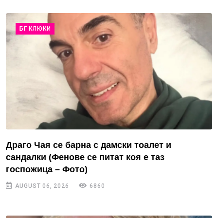
БГ КЛЮКИ
Драго Чая се барна с дамски тоалет и
сандалки (Фенове се питат коя е таз
госпожица – Фото)
AUGUST 06, 2026
6860