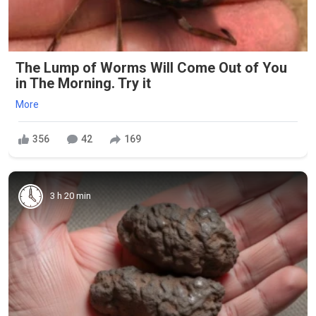
The Lump of Worms Will Come Out of You
in The Morning. Try it
More
356
42
169
3 h 20 min