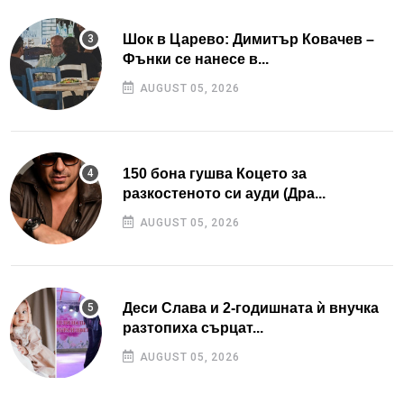
Шок в Царево: Димитър Ковачев –
Фънки се нанесе в...
AUGUST 05, 2026
150 бона гушва Коцето за
разкостеното си ауди (Дра...
AUGUST 05, 2026
Деси Слава и 2-годишната ѝ внучка
разтопиха сърцат...
AUGUST 05, 2026