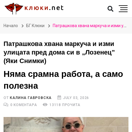
Начало
БГ Клюки
Патрашкова хвана маркуча и изми улицата пред дома си в „Лозенец” (Яки Снимки)
Патрашкова хвана маркуча и изми
улицата пред дома си в „Лозенец”
(Яки Снимки)
Няма срамна работа, а само
полезна
ОТ
КАЛИНА ГАБРОВСКА
JULY 03, 2026
0 КОМЕНТАРА
13118 ПРОЧИТА