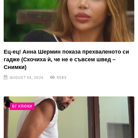
Ец-ец! Анна Шермин показа прехваленото си
гадже (Скочиха ѝ, че не е съвсем швед –
Снимки)
AUGUST 04, 2026
9583
БГ КЛЮКИ