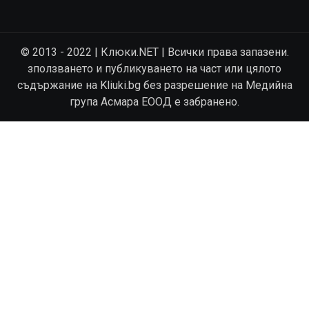
© 2013 - 2022 | Клюки.NET | Всички права запазени.
зползването и публикуването на част или цялото
съдържание на Kliuki.bg без разрешение на Медийна
група Асмара ЕООД е забранено.