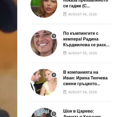
показа прехваленото
си гадже (С...
AUGUST 04, 2026
По къмпингите с
кемпера! Радина
Кърджилова се разх...
AUGUST 05, 2026
В компанията на
Иван: Ирина Тенчева
смени гръцкото...
AUGUST 04, 2026
Шок в Царево:
Димитър Ковачев –