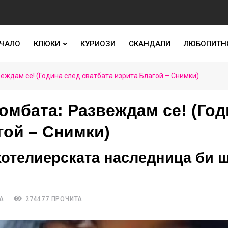
ЧАЛО
КЛЮКИ
КУРИОЗИ
СКАНДАЛИ
ЛЮБОПИТН
еждам се! (Година след сватбата изрита Благой – Снимки)
омбата: Развеждам се! (Год
гой – Снимки)
хотелиерската наследница би 
А
274477 ПРОЧИТА