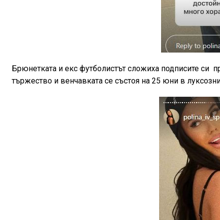
Брюнетката и екс футболистът сложиха подписите си п
тържество и венчавката се състоя на 25 юни в луксозн