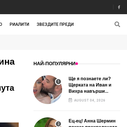
О
РИАЛИТИ
ЗВЕЗДИТЕ ПРЕДИ
ина
НАЙ-ПОПУЛЯРНИ
Ще я познаете ли?
Щерката на Иван и
шута
Вихра навърши...
AUGUST 04, 2026
Ец-ец! Анна Шермин