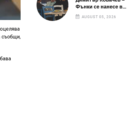
Фънки се нанесе в...
AUGUST 05, 2026
 оцелява
а съобщи,
убава