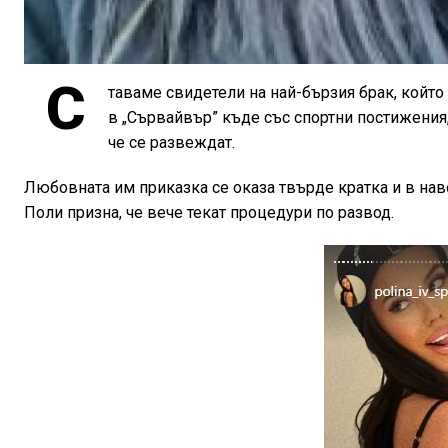
С
таваме свидетели на най-бързия брак, койт
в „Сървайвър” къде със спортни постижения,
че се развеждат.
Любовната им приказка се оказа твърде кратка и в нав
Поли призна, че вече текат процедури по развод.