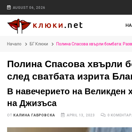
AUGUST 06, 2026
НА
Начало
БГ Клюки
Полина Спасова хвърли бомбата: Разв
Полина Спасова хвърли б
след сватбата изрита Бла
В навечерието на Великден 
на Джизъса
ОТ
КАЛИНА ГАБРОВСКА
APRIL 13, 2023
0 КОМЕНТАР