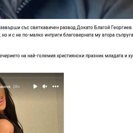
о завърши със светкавичен развод.Докато Благой Георгиев
 но и с не по-малко интриги благоверната му втора съпруг
ечерието на най-големия християнски празник младата и х