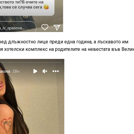
ред длъжностно лице преди една година, а лъскавото им
ия хотелски комплекс на родителите на невестата във Вели