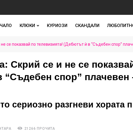
ЧАЛО
КЛЮКИ
КУРИОЗИ
СКАНДАЛИ
ЛЮБОПИТН
 не се показвай по телевизията! (Дебютът ѝ в “Съдебен спор” пла
: Скрий се и не се показва
в “Съдебен спор” плачевен 
то сериозно разгневи хората 
НТАРА
21266 ПРОЧИТА