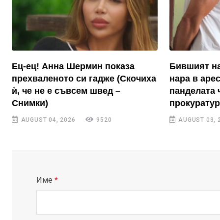
Ец-ец! Анна Шермин показа
Бившият на
прехваленото си гадже (Скочиха
нара в аре
ѝ, че не е съвсем швед –
панделата 
Снимки)
прокуратур
AUGUST 04, 2026
9520
AUGUST 03, 
Име
*