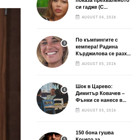
показа прехваленото
си гадже (С...
AUGUST 04, 2026
По къмпингите с
кемпера! Радина
Кърджилова се разх...
AUGUST 05, 2026
Шок в Царево:
Димитър Ковачев –
Фънки се нанесе в...
AUGUST 05, 2026
150 бона гушва
Коцето за