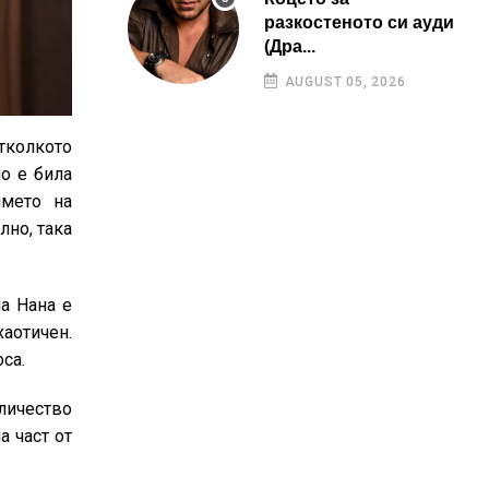
разкостеното си ауди
(Дра...
AUGUST 05, 2026
отколкото
но е била
името на
лно, така
а Нана е
хаотичен.
са.
еличество
а част от