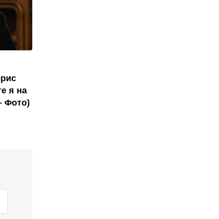
орис
е я на
– Фото)