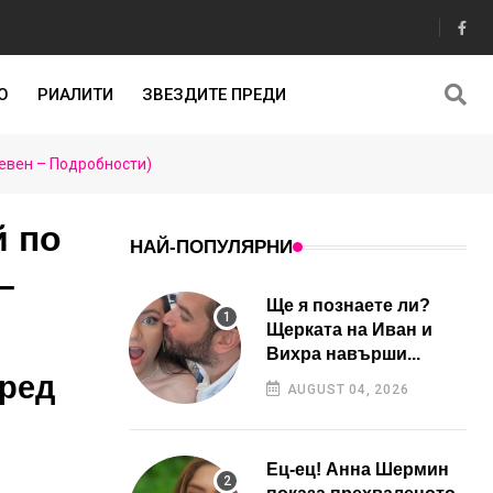
О
РИАЛИТИ
ЗВЕЗДИТЕ ПРЕДИ
чевен – Подробности)
й по
НАЙ-ПОПУЛЯРНИ
–
Ще я познаете ли?
Щерката на Иван и
Вихра навърши...
пред
AUGUST 04, 2026
Ец-ец! Анна Шермин