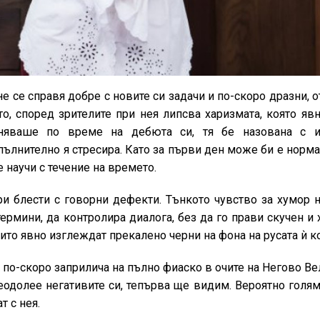
 се справя добре с новите си задачи и по-скоро дразни, 
то, според зрителите при нея липсва харизмата, която яв
сняваше по време на дебюта си, тя бе назована с 
пълнително я стресира. Като за първи ден може би е норма
 научи с течение на времето.
и блести с говорни дефекти. Тънкото чувство за хумор н
ермини, да контролира диалога, без да го прави скучен и 
то явно изглеждат прекалено черни на фона на русата ѝ ко
 по-скоро заприлича на пълно фиаско в очите на Негово В
еодолее негативите си, тепърва ще видим. Вероятно голям
т с нея.