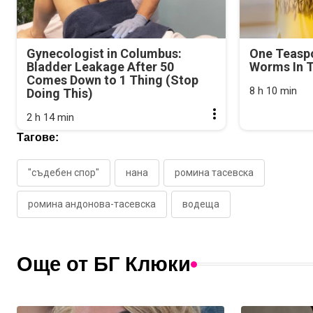
Gynecologist in Columbus:
One Teasp
Bladder Leakage After 50
Worms In T
Comes Down to 1 Thing (Stop
8 h 10 min
Doing This)
2 h 14 min
Тагове:
"съдебен спор"
нана
ромина тасевска
ромина андонова-тасевска
водеща
Още от БГ Клюки