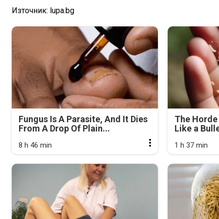
Източник: lupa.bg
Fungus Is A Parasite, And It Dies
The Horde 
From A Drop Of Plain...
Like a Bull
8 h 46 min
1 h 37 min