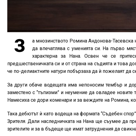
З
а мнозинството Ромина Андонова-Тасевска не
да впечатлява с уменията си. На първо мяс
характерна за Нана. Освен че се прите
предшественичката си и от страна на съдията и това до
че по-делиактните натури побързаха да ѝ пожелаят да се
За други обаче водещата има непоносим тембър и дор
заместено с “тъпизми” и неумение да овладее новите т
Намесиха се дори коменари и за веждите на Ромина, кои
Така дебютът ѝ като водеща на формата “Съдебен спор”
Зрителя. Дали наследничката на Нана ще съумее да пр
зрителите и за в бъдеще ще имат затруднения да свикна