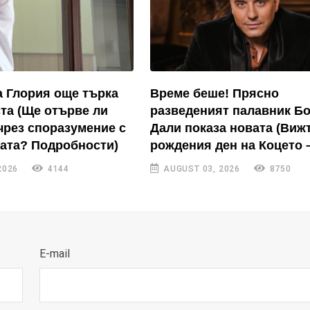
 Глория още търка
Време беше! Прясно
ста (Ще отърве ли
разведеният палавник Б
чрез споразумение с
Дали показа новата (Вижт
ата? Подробности)
рождения ден на Коцето 
2026
4144
AUGUST 03, 2026
8750
E-mail