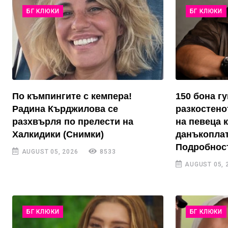
БГ КЛЮКИ
БГ КЛЮКИ
По къмпингите с кемпера!
150 бона г
Радина Кърджилова се
разкостено
разхвърля по прелести на
на певеца 
Халкидики (Снимки)
данъкоплат
Подробнос
AUGUST 05, 2026
8533
AUGUST 05, 
БГ КЛЮКИ
БГ КЛЮКИ