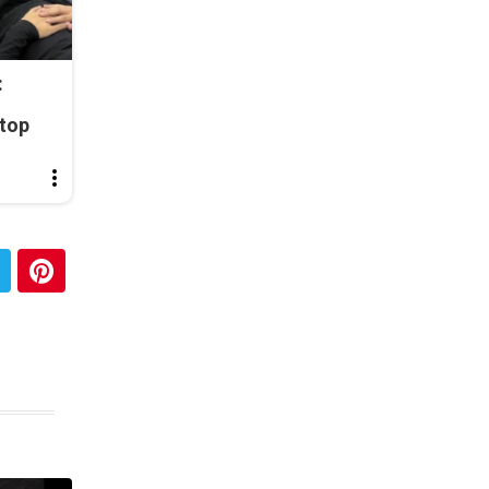
:
top