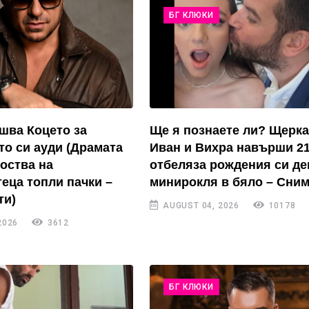
БГ КЛЮКИ
ушва Коцето за
Ще я познаете ли? Щерка
то си ауди (Драмата
Иван и Вихра навърши 21
коства на
отбеляза рождения си де
еца топли пачки –
минирокля в бяло – Сним
ти)
AUGUST 04, 2026
10178
2026
3612
БГ КЛЮКИ