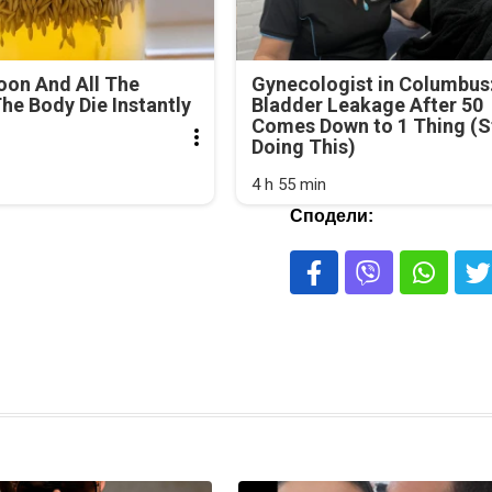
oon And All The
Gynecologist in Columbus
he Body Die Instantly
Bladder Leakage After 50
Comes Down to 1 Thing (S
Doing This)
4 h 55 min
Сподели: