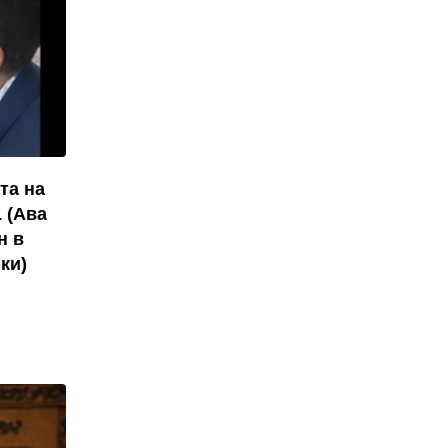
та на
 (Ава
н в
ки)