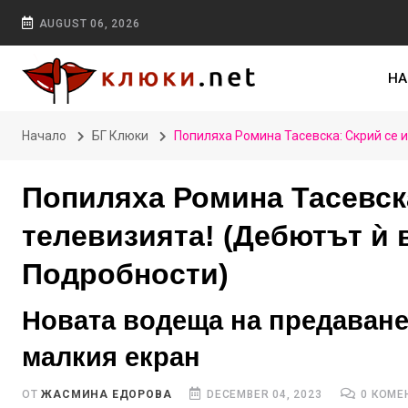
AUGUST 06, 2026
НА
Начало
БГ Клюки
Попиляха Ромина Тасевска: Скрий се и
Попиляха Ромина Тасевска
телевизията! (Дебютът ѝ 
Подробности)
Новата водеща на предаване
малкия екран
ОТ
ЖАСМИНА ЕДОРОВА
DECEMBER 04, 2023
0 КОМЕ