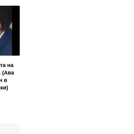
та на
 (Ава
н в
ки)