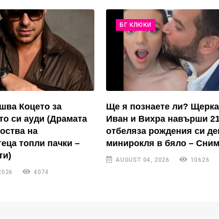
БГ КЛЮКИ
ушва Коцето за
Ще я познаете ли? Щерка
то си ауди (Драмата
Иван и Вихра навърши 21
коства на
отбеляза рождения си де
еца топли пачки –
минирокля в бяло – Сним
ти)
AUGUST 04, 2026
10626
2026
4074