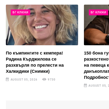
БГ КЛЮКИ
БГ КЛЮКИ
По къмпингите с кемпера!
150 бона г
Радина Кърджилова се
разкостено
разхвърля по прелести на
на певеца 
Халкидики (Снимки)
данъкоплат
Подробнос
AUGUST 05, 2026
9730
AUGUST 05, 