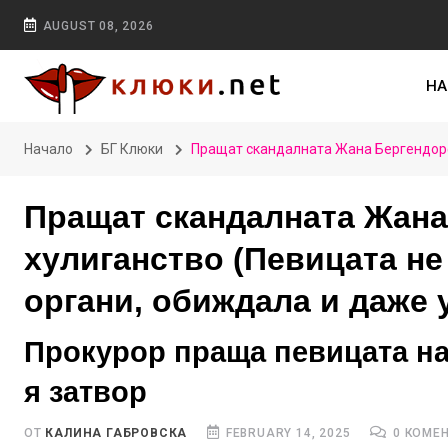
AUGUST 08, 2026
НА
Начало
БГ Клюки
Пращат скандалната Жана Бергендорф 
Пращат скандалната Жана
хулиганство (Певицата не
органи, обиждала и даже 
Прокурор праща певицата на 
я затвор
ОТ
КАЛИНА ГАБРОВСКА
FEBRUARY 14, 2025
0 КОМЕ