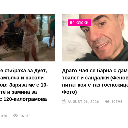
БГ КЛЮКИ
е събраха за дует,
Драго Чая се барна с дам
замълча и насоли
тоалет и сандалки (Фенов
в: Заряза ме с 10-
питат коя е таз госпожиц
те и замина за
Фото)
 120-килограмова
AUGUST 06, 2026
10598
2026
36169