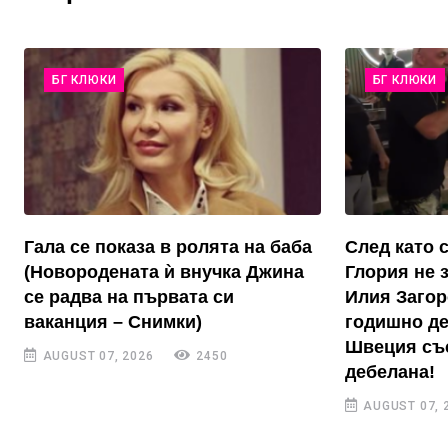
БГ КЛЮКИ
БГ КЛЮКИ
Гала се показа в ролята на баба
След като с
(Новородената ѝ внучка Джина
Глория не 
се радва на първата си
Илия Загоро
ваканция – Снимки)
годишно де
Швеция със
AUGUST 07, 2026
2450
дебелана!
AUGUST 07, 