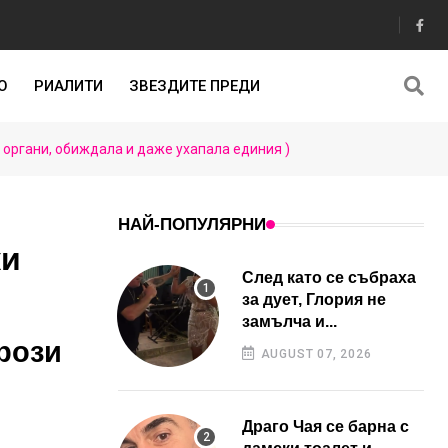
О
РИАЛИТИ
ЗВЕЗДИТЕ ПРЕДИ
органи, обиждала и даже ухапала единия )
НАЙ-ПОПУЛЯРНИ
ки
След като се събраха
за дует, Глория не
замълча и...
рози
AUGUST 07, 2026
Драго Чая се барна с