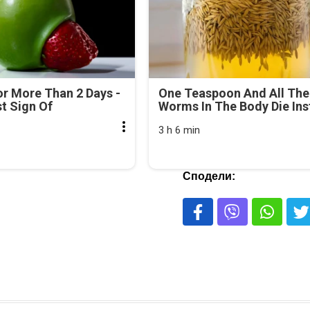
r More Than 2 Days -
One Teaspoon And All The
rst Sign Of
Worms In The Body Die Ins
3 h 6 min
Сподели: