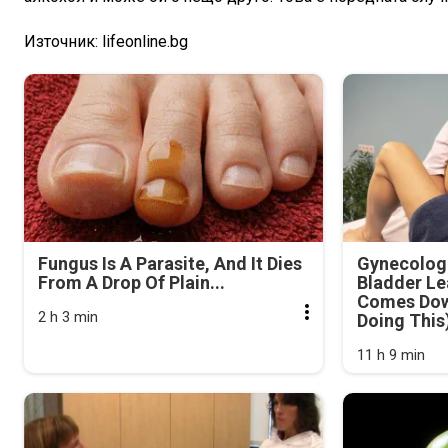
Източник: lifeonline.bg
Fungus Is A Parasite, And It Dies
Gynecologi
From A Drop Of Plain...
Bladder Le
Comes Dow
2 h 3 min
Doing This
11 h 9 min