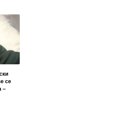
ски
е се
а –