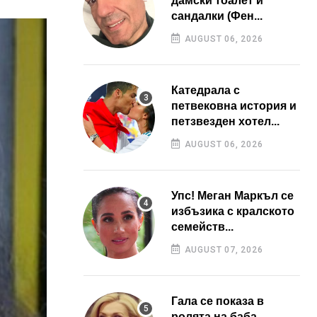
дамски тоалет и
сандалки (Фен...
AUGUST 06, 2026
Катедрала с
петвековна история и
петзвезден хотел...
AUGUST 06, 2026
Упс! Меган Маркъл се
избъзика с кралското
семейств...
AUGUST 07, 2026
Гала се показа в
ролята на баба