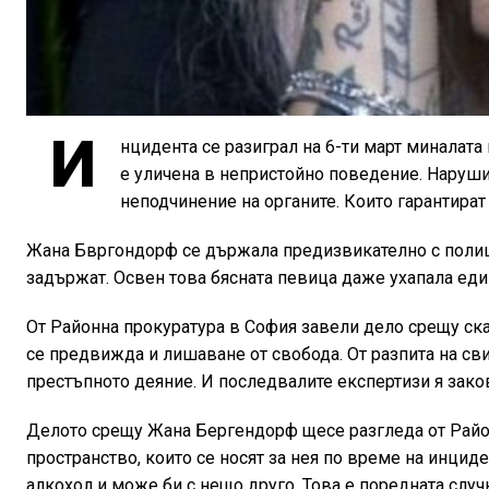
И
нцидента се разиграл на 6-ти март миналата
е уличена в непристойно поведение. Наруши
неподчинение на органите. Които гарантират
Жана Бвргондорф се държала предизвикателно с полицаи
задържат. Освен това бясната певица даже ухапала ед
От Районна прокуратура в София завели дело срещу с
се предвижда и лишаване от свобода. От разпита на сви
престъпното деяние. И последвалите експертизи я зако
Делото срещу Жана Бергендорф щесе разгледа от Район
пространство, които се носят за нея по време на инциде
алкохол и може би с нещо друго. Това е поредната случк