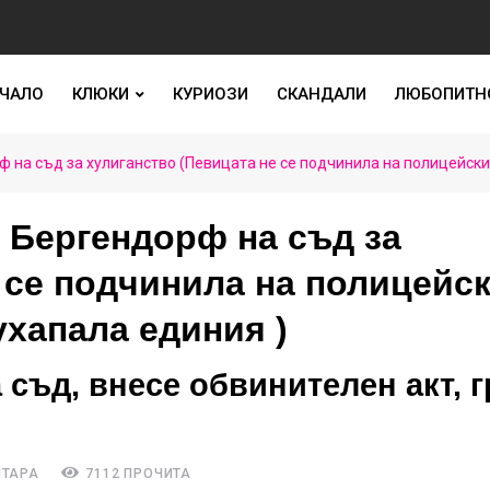
ЧАЛО
КЛЮКИ
КУРИОЗИ
СКАНДАЛИ
ЛЮБОПИТН
на съд за хулиганство (Певицата не се подчинила на полицейски 
 Бергендорф на съд за
 се подчинила на полицейс
ухапала единия )
съд, внесе обвинителен акт, г
НТАРА
7112 ПРОЧИТА