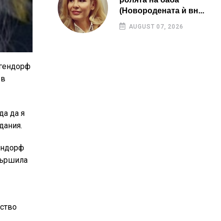
(Новородената ѝ вн...
AUGUST 07, 2026
ргендорф
 в
да да я
дания.
ендорф
вършила
ество