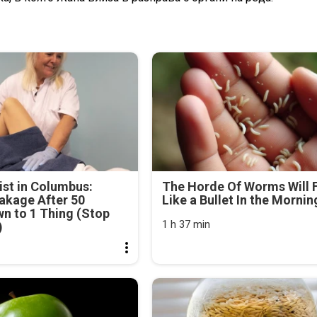
st in Columbus:
The Horde Of Worms Will F
akage After 50
Like a Bullet In the Mornin
n to 1 Thing (Stop
1 h 37 min
)