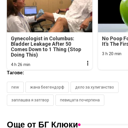
Gynecologist in Columbus:
No Poop Fo
Bladder Leakage After 50
It's The Fi
Comes Down to 1 Thing (Stop
3 h 20 min
Doing This)
4 h 26 min
Тагове:
new
жана беегендорф
дело за хулиганство
заплашва я затгвор
певицата почерпена
Още от БГ Клюки