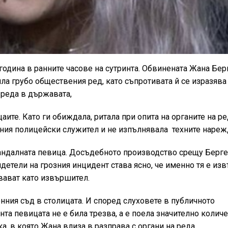
 година в ранните часове на сутринта. Обвинената Жана Бе
ла грубо обществения ред, като съпротивата й се изразява
 реда в държавата,
те. Като ги обиждала, ритала при опита на органите на ре
иния полицейски служител и не изпълнявала техните нареж
кандалната певица. Досъдебното производство срещу Берг
детели на грозния инцидент става ясно, че именно тя е из
вават като извършител.
ния съд в столицата. И според слуховете в публичното
нта певицата не е била трезва, а е поела значително колич
а, в която Жана влиза в разправа с органи на реда.