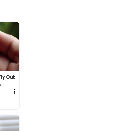
ly Out
g