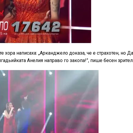
 хора написаха: „Арканджело доказа, че е страхотен, но Д
алгадьийката Анелия направо го закопа!”, пише бесен зрител