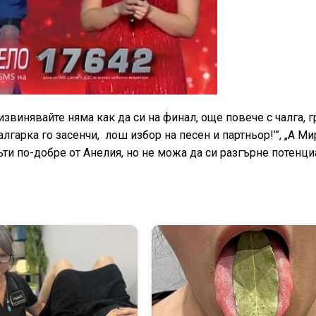
извинявайте няма как да си на финал, още повече с чалга, 
алгарка го засенчи, лош избор на песен и партньор!’”, „А Ми
ти по-добре от Анелия, но не можа да си разгърне потенци