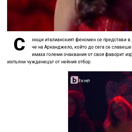
С
нощи италианският феномен се представи в „
че на Арканджело, който до сега се славеше 
имаха големи очаквания от своя фаворит изр
изпълни чужденецът от нейния отбор.