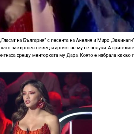
Гласът на България” с песента на Анелия и Миро „Завинаги”
като завършен певец и артист не му се получи. А зрителите
игнаха срещу менторката му Дара. Която е избрала какво 