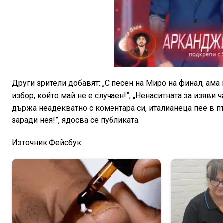
Други зрители добавят: „С песен на Миро на финал, ама 
избор, който май не е случаен!”, „Ненаситната за изяви ч
държа неадекватно с коментара си, италианеца пее в пъ
заради нея!”, ядосва се публиката.
Източник:Фейсбук