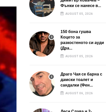
Димитър Ковачев –
Фънки се нанесе в...
AUGUST 05, 2026
150 бона гушва
Коцето за
разкостеното си ауди
(Дра...
AUGUST 05, 2026
Драго Чая се барна с
дамски тоалет и
сандалки (Фен...
AUGUST 06, 2026
Деси Слава и 2-