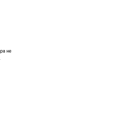
ара не
.