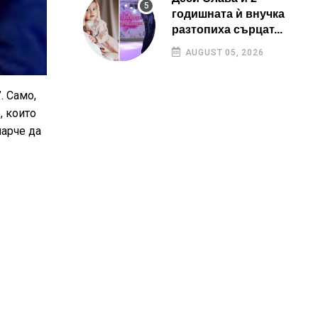
годишната ѝ внучка
разтопиха сърцат...
AUGUST 05, 2026
. Само,
, които
парче да