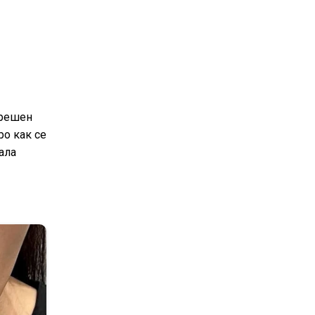
грешен
ро как се
ала