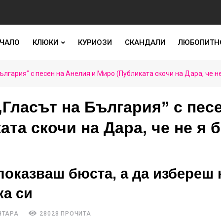
ЧАЛО
КЛЮКИ
КУРИОЗИ
СКАНДАЛИ
ЛЮБОПИТН
лгария” с песен на Анелия и Миро (Публиката скочи на Дара, че не
Гласът на България” с пес
та скочи на Дара, че не я 
 показваш бюста, а да избереш 
ка си
НТАРА
28028 ПРОЧИТА