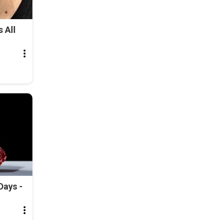
 All
Days -