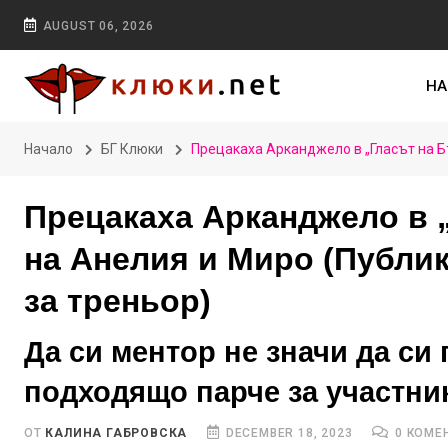
AUGUST 06, 2026
НА
Начало
БГ Клюки
Прецакаха Арканджело в „Гласът на Бъ
Прецакаха Арканджело в „
на Анелия и Миро (Публика
за треньор)
Да си ментор не значи да си
подходящо парче за участни
ОТ
КАЛИНА ГАБРОВСКА
DECEMBER 18, 2023
0 КОМЕ