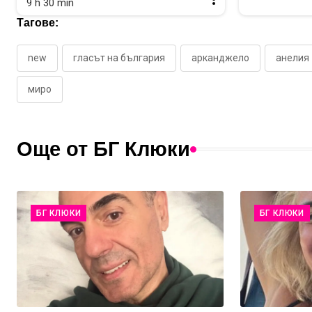
9 h 30 min
Тагове:
new
гласът на българия
арканджело
анелия
миро
Още от БГ Клюки
БГ КЛЮКИ
БГ КЛЮКИ