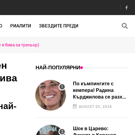
О
РИАЛИТИ
ЗВЕЗДИТЕ ПРЕДИ
 я бива за треньор)
ен
НАЙ-ПОПУЛЯРНИ
бива
По къмпингите с
кемпера! Радина
Кърджилова се разх...
най-
AUGUST 05, 2026
Шок в Царево: