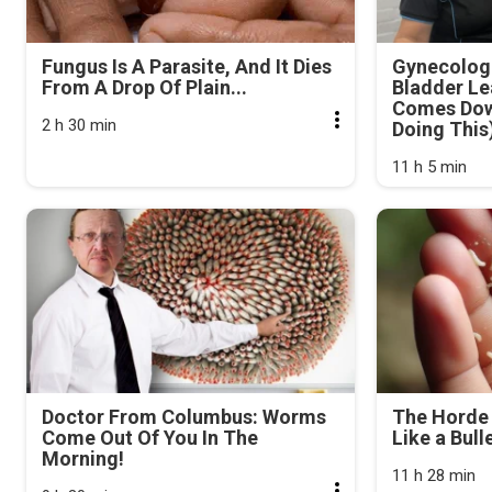
Fungus Is A Parasite, And It Dies
Gynecologi
From A Drop Of Plain...
Bladder Le
Comes Dow
2 h 30 min
Doing This
11 h 5 min
Doctor From Columbus: Worms
The Horde 
Come Out Of You In The
Like a Bull
Morning!
11 h 28 min