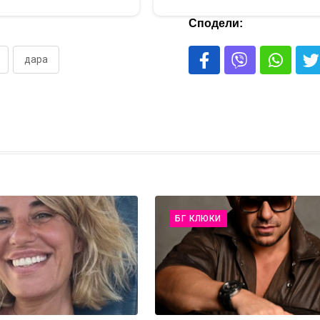
Сподели:
дара
БГ КЛЮКИ