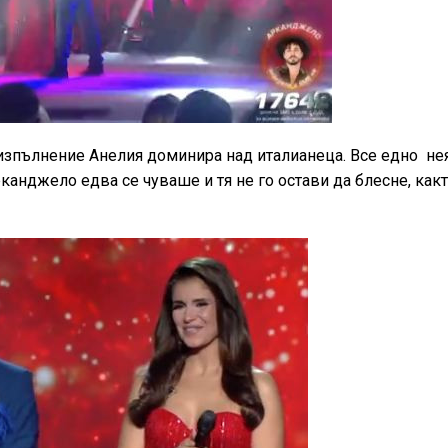
 изпълнение Анелия доминира над италианеца. Все едно не
Арканджело едва се чуваше и тя не го остави да блесне, какт