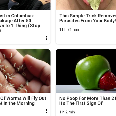
st in Columbus:
This Simple Trick Removes
akage After 50
Parasites From Your Body!
n to 1 Thing (Stop
11 h 31 min
)
Of Worms Will Fly Out
No Poop For More Than 2 
et In the Morning
It's The First Sign Of
1 h 2 min