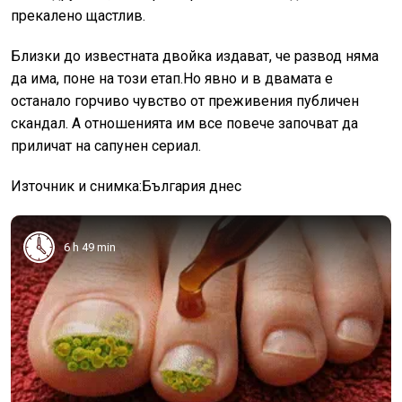
прекалено щастлив.
Близки до известната двойка издават, че развод няма
да има, поне на този етап.Но явно и в двамата е
останало горчиво чувство от преживения публичен
скандал. А отношенията им все повече започват да
приличат на сапунен сериал.
Източник и снимка:България днес
6 h 49 min