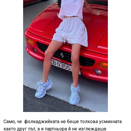
Само, че фолкаджийката не беше толкова усмихната
както друг път, а и партньора й не изглеждаше