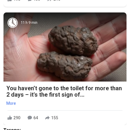
11 h 9 min
You haven’t gone to the toilet for more than
2 days – it's the first sign of...
More
290
64
155