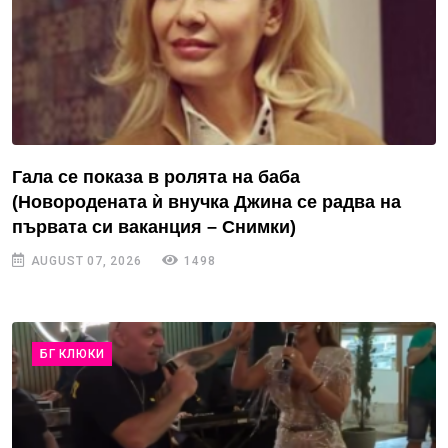
Гала се показа в ролята на баба
(Новородената ѝ внучка Джина се радва на
първата си ваканция – Снимки)
AUGUST 07, 2026
1498
БГ КЛЮКИ