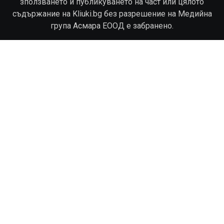
зползването и публикуването на част или цялото
съдържание на Kliuki.bg без разрешение на Медийна
група Асмара ЕООД е забранено.