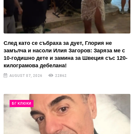
След като се събраха за дует, Глория не
замълча и насоли Илия Загоров: Заряза ме с
10-годишно дете и замина за Швеция със 120-
килограмова дебелана!
AUGUST 07, 2026
22862
БГ КЛЮКИ