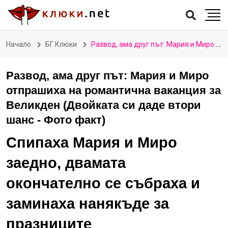
Начало
БГ Клюки
Развод, ама друг път: Мария и Миро отпрашиха на романтична ваканция за Великден (Двойката си даде втори шанс - Фото факт)
Развод, ама друг път: Мария и Миро
отпрашиха на романтична ваканция за
Великден (Двойката си даде втори
шанс - Фото факт)
Спипаха Мария и Миро
заедно, двамата
окончателно се събраха и
заминаха нанякъде за
празниците