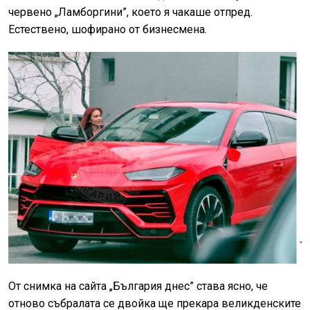
червено „Ламборгини”, което я чакаше отпред.
Естествено, шофирано от бизнесмена.
От снимка на сайта „България днес” става ясно, че
отново събралата се двойка ще прекара великденските