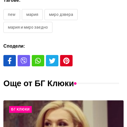
Тагове:
new
мария
миро дзвера
мария и миро заедно
Сподели:
Още от БГ Клюки
БГ КЛЮКИ