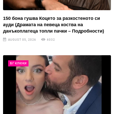
150 бона гушва Коцето за разкостеното си
ауди (Драмата на певеца коства на
данъкоплатеца топли пачки – Подробности)
AUGUST 05, 2026
4032
БГ КЛЮКИ