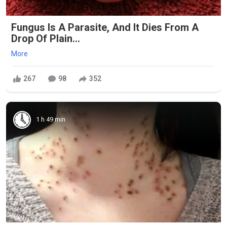
Fungus Is A Parasite, And It Dies From A
Drop Of Plain...
More
267
98
352
1 h 49 min