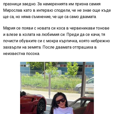
празници заедно. За намеренията им призна самия
Мирослав като в интервю сподели, че не знае още къде
ще са, но няма съмнение, че ще са само двамата.
Мария се появи с новата си коса в червеникави тонове
и влезе в колата на любимия си. Преди да се качи, тя
почисти обувките си с мокра кърпичка, която небрежно
захвърли на земята. После двамата отпрашиха в
неизвестна посока.