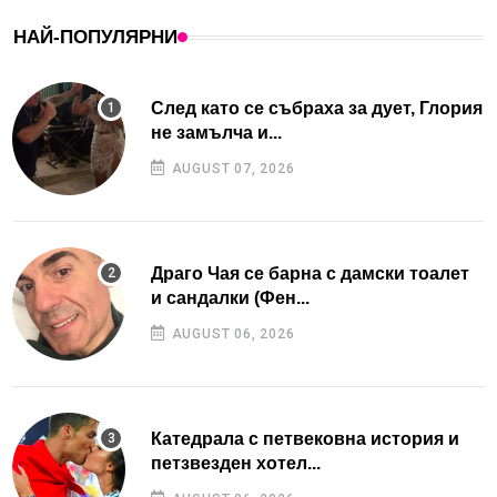
НАЙ-ПОПУЛЯРНИ
След като се събраха за дует, Глория
не замълча и...
AUGUST 07, 2026
Драго Чая се барна с дамски тоалет
и сандалки (Фен...
AUGUST 06, 2026
Катедрала с петвековна история и
петзвезден хотел...