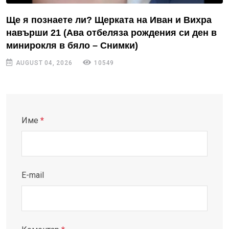
Ще я познаете ли? Щерката на Иван и Вихра
навърши 21 (Ава отбеляза рождения си ден в
минирокля в бяло – Снимки)
AUGUST 04, 2026
10549
Име
*
E-mail