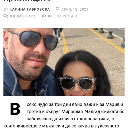
ОТ
КАЛИНА ГАБРОВСКА
APRIL 12, 2023
0 КОМЕНТАРА
80003 ПРОЧИТА
В
сяко чудо за три дни явно важи и за Мария и
третия й съпруг Мирослав. Чалгаджийката бе
забелязана да излиза от кооперацията, в
която живееше с мъжа си и да се качва в луксозното