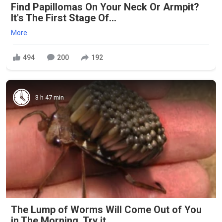
Find Papillomas On Your Neck Or Armpit?
It's The First Stage Of...
More
494
200
192
3 h 47 min
The Lump of Worms Will Come Out of You
in The Morning. Try it