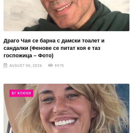
Драго Чая се барна с дамски тоалет и
сандалки (Фенове се питат коя е таз
госпожица – Фото)
AUGUST 06, 2026
9975
БГ КЛЮКИ