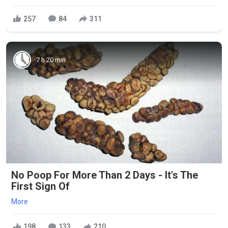
257
84
311
7 h 20 min
No Poop For More Than 2 Days - It's The
First Sign Of
More
198
133
210