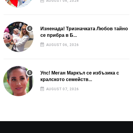
AUGUST 06, 2026
Изненада! Тризначката Любов тайно
се прибра в Б...
AUGUST 06, 2026
Упс! Меган Маркъл се избъзика с
кралското семейств...
AUGUST 07, 2026