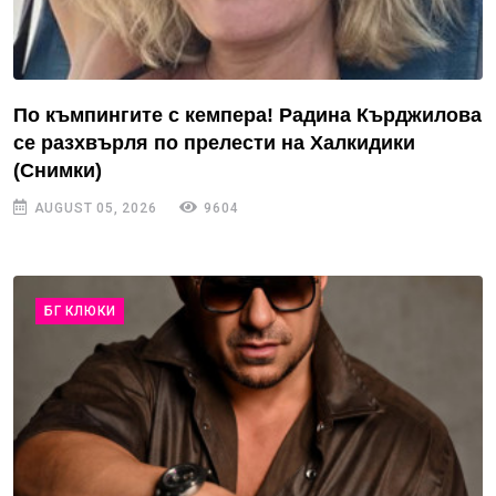
По къмпингите с кемпера! Радина Кърджилова
се разхвърля по прелести на Халкидики
(Снимки)
AUGUST 05, 2026
9604
БГ КЛЮКИ