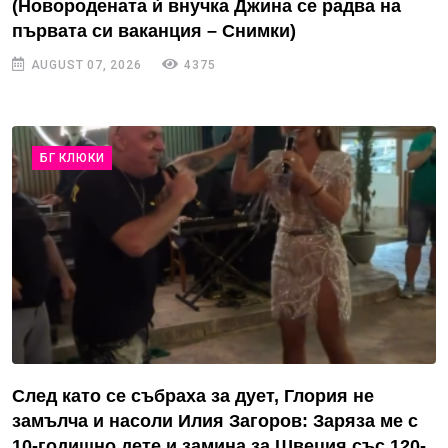
(Новородената ѝ внучка Джина се радва на
първата си ваканция – Снимки)
AUGUST 07, 2026
4375
БГ КЛЮКИ
След като се събраха за дует, Глория не
замълча и насоли Илия Загоров: Заряза ме с
10-годишно дете и замина за Швеция със 120-