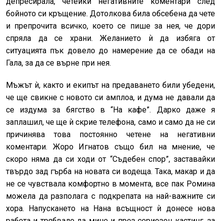
депресирала, четейки негативните коментари след
бойното си кръщение. Дотолкова била обсебена да чете
и препрочита всичко, което се пише за нея, че дори
спряла да се храни. Желанието ѝ да избяга от
ситуацията пък довело до намерение да се обади на
Гала, за да се върне при нея.
Мъжът ѝ, както и екипът на предаването били убедени,
че ще свикне с новото си амплоа, и дума не давали да
се издума за бягство в “На кафе”. Дарко даже я
заплашил, че ще ѝ скрие телефона, само и само да не си
причинява това постоянно четене на негативни
коментари. Жоро Игнатов също бил на мнение, че
скоро няма да си ходи от “Съдебен спор”, заставайки
твърдо зад гърба на новата си водеща. Така, макар и да
не се чувствала комфортно в момента, все пак Ромина
можела да разполага с подкрепата на най-важните си
хора. Напускането на Нана всъщност ѝ донесе нова
работа и трябвало да мине и през сериозен кастинг, за