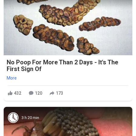
No Poop For More Than 2 Days - It's The
First Sign Of
More
432
120
173
3 h 20 min