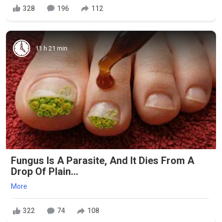
328
196
112
11 h 21 min
Fungus Is A Parasite, And It Dies From A
Drop Of Plain...
More
322
74
108