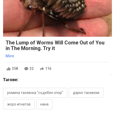
The Lump of Worms Will Come Out of You
in The Morning. Try it
More
358
32
116
Тагове:
ромина тасевска "съдебен спор"
дарко тасевски
жоро игнатов
нана