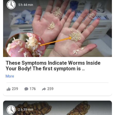
5 h 44 min
These Symptoms Indicate Worms Inside
Your Body! The first symptom is ..
More
239
176
259
2 h 39 min