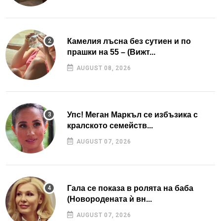
Камелия лъсна без сутиен и по
прашки на 55 – (Вижт...
AUGUST 08, 2026
Упс! Меган Маркъл се избъзика с
кралското семейств...
AUGUST 07, 2026
Гала се показа в ролята на баба
(Новородената ѝ вн...
AUGUST 07, 2026