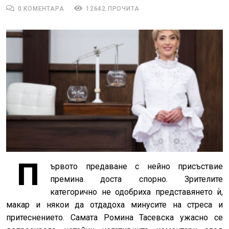
0 КОМЕНТАРА
12642 ПРОЧИТА
П
ървото предаване с нейно присъствие
премина доста спорно. Зрителите
категорично не одобриха представянето ѝ,
макар и някои да отдадоха минусите на стреса и
притеснението. Самата Ромина Тасевска ужасно се