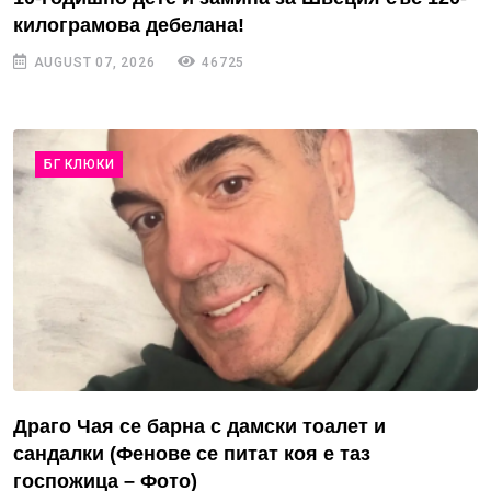
килограмова дебелана!
AUGUST 07, 2026
46725
БГ КЛЮКИ
Драго Чая се барна с дамски тоалет и
сандалки (Фенове се питат коя е таз
госпожица – Фото)