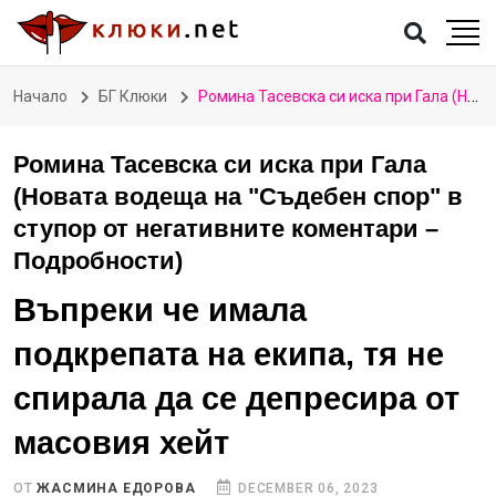
Начало
БГ Клюки
Ромина Тасевска си иска при Гала (Новата водеща на "Съдебен спор" в ступор от негативните коментари – Подробности)
Ромина Тасевска си иска при Гала
(Новата водеща на "Съдебен спор" в
ступор от негативните коментари –
Подробности)
Въпреки че имала
подкрепата на екипа, тя не
спирала да се депресира от
масовия хейт
ОТ
ЖАСМИНА ЕДОРОВА
DECEMBER 06, 2023