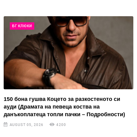
БГ КЛЮКИ
150 бона гушва Коцето за разкостеното си
ауди (Драмата на певеца коства на
данъкоплатеца топли пачки – Подробности)
AUGUST 05, 2026
4200