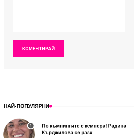
КОМЕНТИРАЙ
НАЙ-ПОПУЛЯРНИ
По къмпингите с кемпера! Радина
Кърджилова се разх...