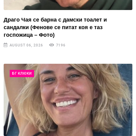
Драго Чая се барна с дамски тоалет и
сандалки (Фенове се питат коя е таз
госпожица – Фото)
AUGUST 06, 2026
7196
БГ КЛЮКИ