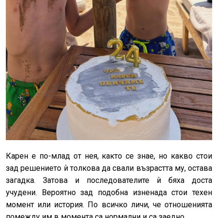
Карен е по-млад от нея, както се знае, но какво стои
зад решението ѝ толкова да свали възрастта му, остава
загадка. Затова и последователите ѝ бяха доста
учудени. Вероятно зад подобна изненада стои техен
момент или история. По всичко личи, че отношенията
помежду им в момента са нормални и са заедно.