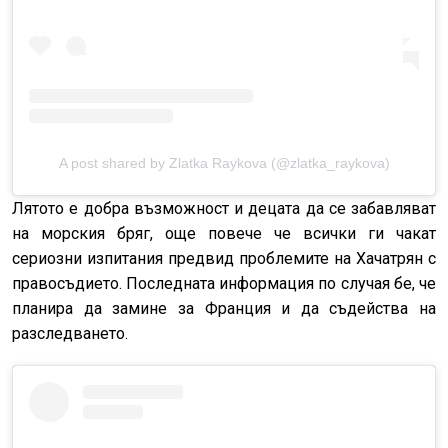
A post shared by Zlatka Raykova (@zlatka_raykova)
Лятото е добра възможност и децата да се забавляват
на морския бряг, още повече че всички ги чакат
сериозни изпитания предвид проблемите на Хачатрян с
правосъдието. Последната информация по случая бе, че
планира да замине за Франция и да съдейства на
разследването.