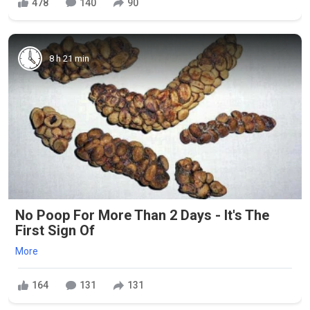
478
140
90
8 h 21 min
No Poop For More Than 2 Days - It's The
First Sign Of
More
164
131
131