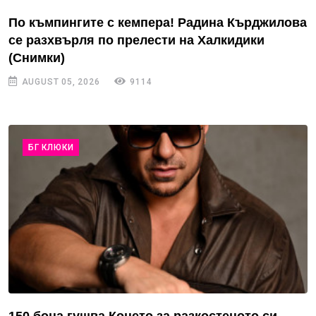
По къмпингите с кемпера! Радина Кърджилова
се разхвърля по прелести на Халкидики
(Снимки)
AUGUST 05, 2026
9114
БГ КЛЮКИ
150 бона гушва Коцето за разкостеното си