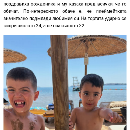
поздравиха рожденика и му казаха пред всички, че го
обичат. По-интересното обаче е, че плеймейтката
значително подмлади любимия си. На тортата ударно се
кипри числото 24, а не очакваното 32.