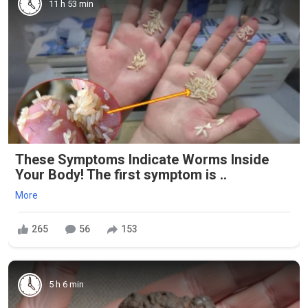
11 h 53 min
These Symptoms Indicate Worms Inside
Your Body! The first symptom is ..
More
265
56
153
5 h 6 min