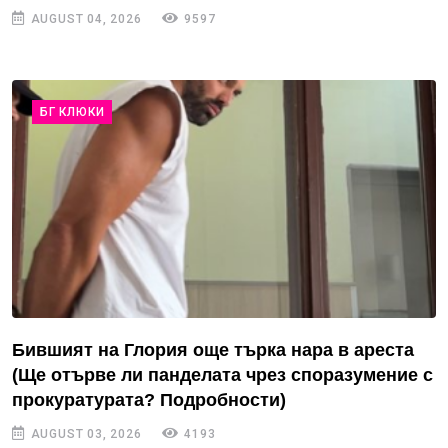
AUGUST 04, 2026
9597
БГ КЛЮКИ
Бившият на Глория още търка нара в ареста
(Ще отърве ли панделата чрез споразумение с
прокуратурата? Подробности)
AUGUST 03, 2026
4193