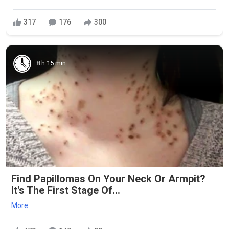
317
176
300
8 h 15 min
Find Papillomas On Your Neck Or Armpit?
It's The First Stage Of...
More