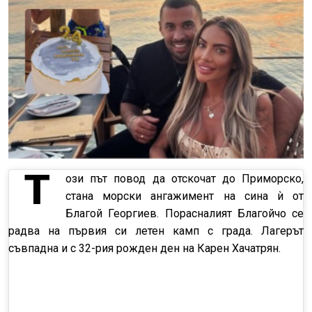
Т
ози път повод да отскочат до Приморско,
стана морски ангажимент на сина ѝ от
Благой Георгиев. Порасналият Благойчо се
радва на първия си летен камп с града. Лагерът
съвпадна и с 32-рия рожден ден на Карен Хачатрян.