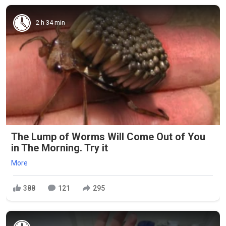
2 h 34 min
The Lump of Worms Will Come Out of You
in The Morning. Try it
More
388
121
295