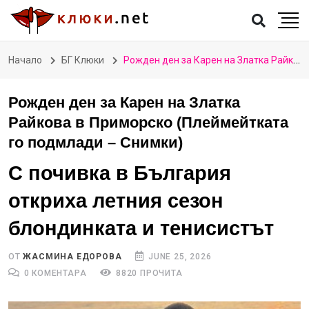
Начало
БГ Клюки
Рожден ден за Карен на Златка Райкова в Приморско (Плеймейтката го подмлади – Снимки)
Рожден ден за Карен на Златка
Райкова в Приморско (Плеймейтката
го подмлади – Снимки)
С почивка в България
откриха летния сезон
блондинката и тенисистът
ОТ
ЖАСМИНА ЕДОРОВА
JUNE 25, 2026
0 КОМЕНТАРА
8820 ПРОЧИТА