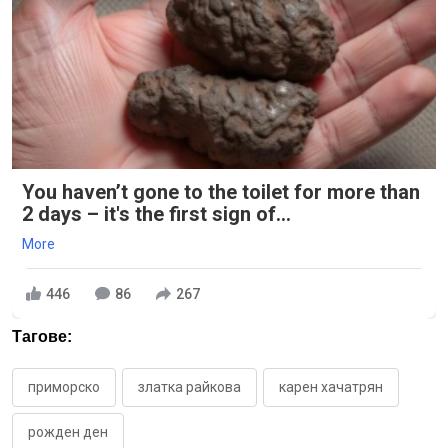
You haven’t gone to the toilet for more than
2 days – it's the first sign of...
More
446
86
267
Тагове:
приморско
златка райкова
карен хачатрян
рожден ден