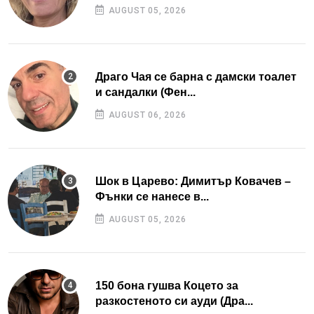
AUGUST 05, 2026
Драго Чая се барна с дамски тоалет
и сандалки (Фен...
AUGUST 06, 2026
Шок в Царево: Димитър Ковачев –
Фънки се нанесе в...
AUGUST 05, 2026
150 бона гушва Коцето за
разкостеното си ауди (Дра...