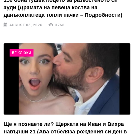
ауди (Драмата на певеца коства на
данъкоплатеца топли пачки – Подробности)
AUGUST 05, 2026
3766
БГ КЛЮКИ
Ще я познаете ли? Щерката на Иван и Вихра
навърши 21 (Ава отбеляза рождения си ден в