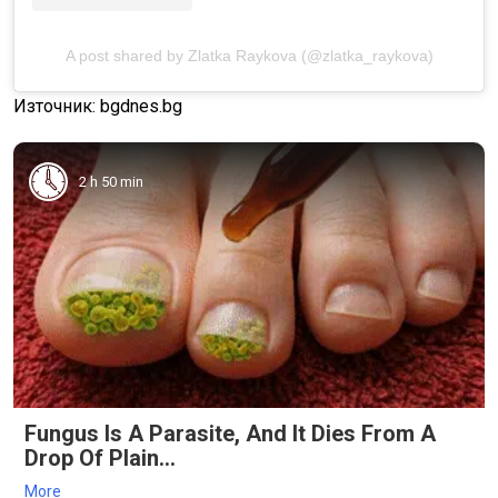
A post shared by Zlatka Raykova (@zlatka_raykova)
Източник: bgdnes.bg
2 h 50 min
Fungus Is A Parasite, And It Dies From A
Drop Of Plain...
More