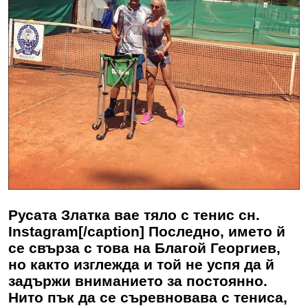
Русата Златка вае тяло с тенис сн.
Instagram[/caption] Последно, името й
се свърза с това на Благой Георгиев,
но както изглежда и той не успя да й
задържи вниманието за постоянно.
Нито пък да се съревновава с тениса,