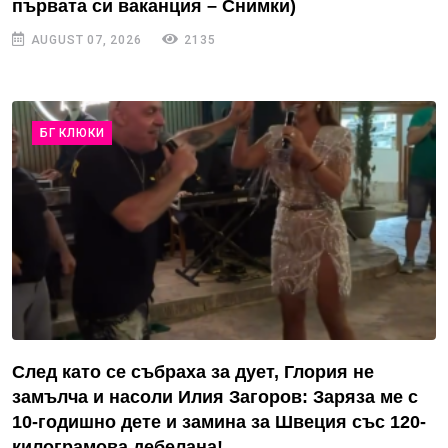
първата си ваканция – Снимки)
AUGUST 07, 2026
2135
БГ КЛЮКИ
След като се събраха за дует, Глория не
замълча и насоли Илия Загоров: Заряза ме с
10-годишно дете и замина за Швеция със 120-
килограмова дебелана!