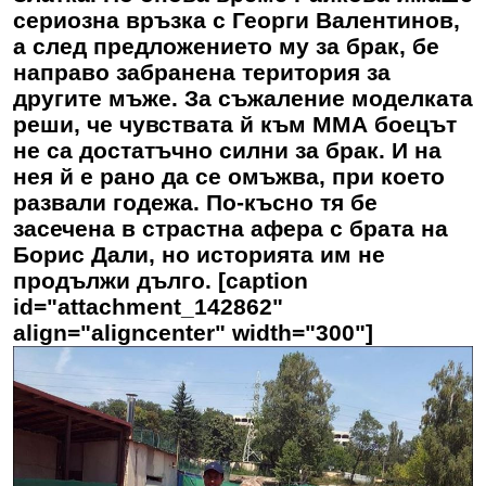
сериозна връзка с Георги Валентинов,
а след предложението му за брак, бе
направо забранена територия за
другите мъже. За съжаление моделката
реши, че чувствата й към ММА боецът
не са достатъчно силни за брак. И на
нея й е рано да се омъжва, при което
развали годежа. По-късно тя бе
засечена в страстна афера с брата на
Борис Дали, но историята им не
продължи дълго. [caption
id="attachment_142862"
align="aligncenter" width="300"]