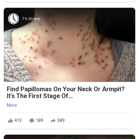
7 h 30 min
Find Papillomas On Your Neck Or Armpit?
It's The First Stage Of...
More
413
189
389