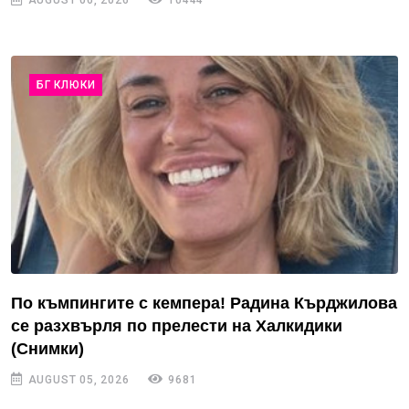
AUGUST 06, 2026
10444
БГ КЛЮКИ
По къмпингите с кемпера! Радина Кърджилова
се разхвърля по прелести на Халкидики
(Снимки)
AUGUST 05, 2026
9681