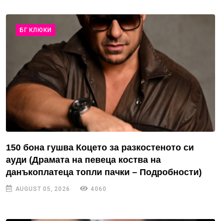
БГ КЛЮКИ
150 бона гушва Коцето за разкостеното си
ауди (Драмата на певеца коства на
данъкоплатеца топли пачки – Подробности)
AUGUST 05, 2026
4060