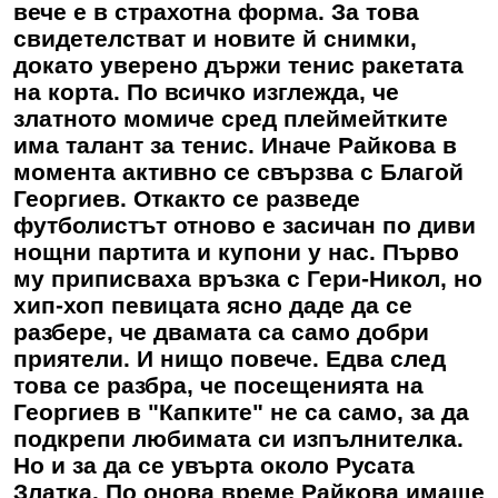
вече е в страхотна форма. За това
свидетелстват и новите й снимки,
докато уверено държи тенис ракетата
на корта. По всичко изглежда, че
златното момиче сред плеймейтките
има талант за тенис. Иначе Райкова в
момента активно се свързва с Благой
Георгиев. Откакто се разведе
футболистът отново е засичан по диви
нощни партита и купони у нас. Първо
му приписваха връзка с Гери-Никол, но
хип-хоп певицата ясно даде да се
разбере, че двамата са само добри
приятели. И нищо повече. Едва след
това се разбра, че посещенията на
Георгиев в "Капките" не са само, за да
подкрепи любимата си изпълнителка.
Но и за да се увърта около Русата
Златка. По онова време Райкова имаше