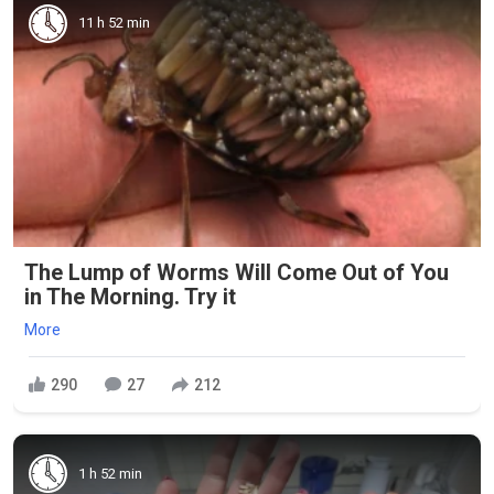
11 h 52 min
The Lump of Worms Will Come Out of You
in The Morning. Try it
More
290
27
212
1 h 52 min