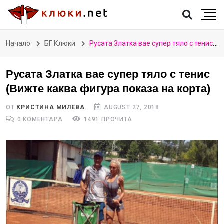
Начало
БГ Клюки
Русата Златка вае супер тяло с тенис (Вижте каква фигура показа на корта)
Русата Златка вае супер тяло с тенис
(Вижте каква фигура показа на корта)
ОТ
КРИСТИНА МИЛЕВА
AUGUST 27, 2018
0 КОМЕНТАРА
1491 ПРОЧИТА