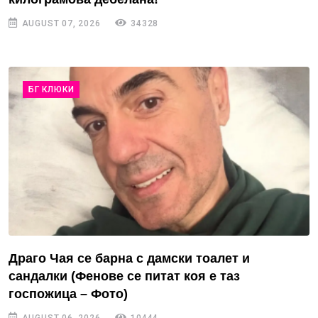
AUGUST 07, 2026
34328
БГ КЛЮКИ
Драго Чая се барна с дамски тоалет и
сандалки (Фенове се питат коя е таз
госпожица – Фото)