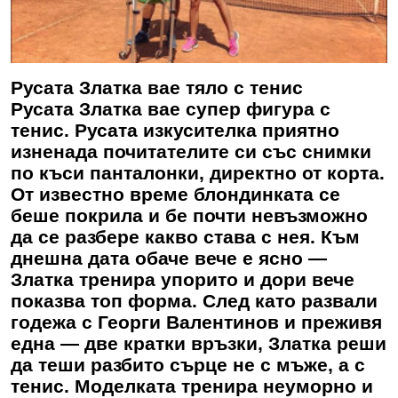
Русата Златка вае тяло с тенис
Русата Златка вае супер фигура с
тенис. Русата изкусителка приятно
изненада почитателите си със снимки
по къси панталонки, директно от корта.
От известно време блондинката се
беше покрила и бе почти невъзможно
да се разбере какво става с нея. Към
днешна дата обаче вече е ясно —
Златка тренира упорито и дори вече
показва топ форма. След като развали
годежа с Георги Валентинов и преживя
една — две кратки връзки, Златка реши
да теши разбито сърце не с мъже, а с
тенис. Моделката тренира неуморно и