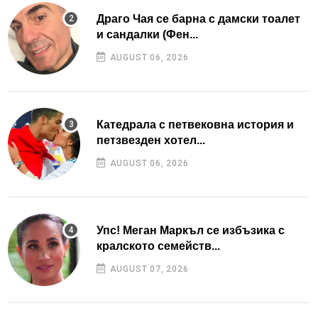
Драго Чая се барна с дамски тоалет
и сандалки (Фен...
AUGUST 06, 2026
Катедрала с петвековна история и
петзвезден хотел...
AUGUST 06, 2026
Упс! Меган Маркъл се избъзика с
кралското семейств...
AUGUST 07, 2026