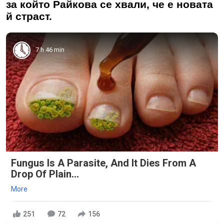
за който Райкова се хвали, че е новата
й страст.
7 h 46 min
Fungus Is A Parasite, And It Dies From A
Drop Of Plain...
More
251
72
156