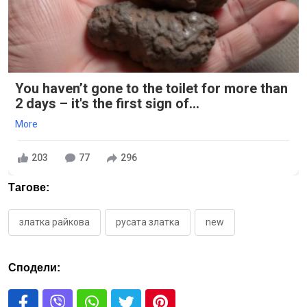
You haven’t gone to the toilet for more than
2 days – it's the first sign of...
More
203
77
296
Тагове:
златка райкова
русата златка
new
Сподели: