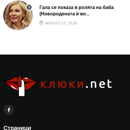
Гала се показа в ролята на баба
(Новородената ѝ вн...
AUGUST 07, 2026
Страници