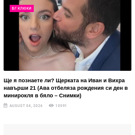
БГ КЛЮКИ
Ще я познаете ли? Щерката на Иван и Вихра
навърши 21 (Ава отбеляза рождения си ден в
минирокля в бяло – Снимки)
AUGUST 04, 2026
10591