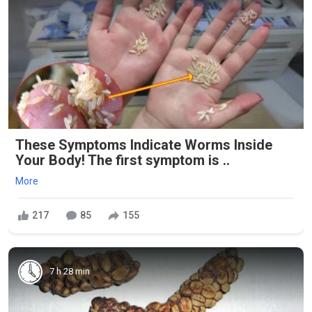
These Symptoms Indicate Worms Inside
Your Body! The first symptom is ..
More
217
85
155
7 h 28 min