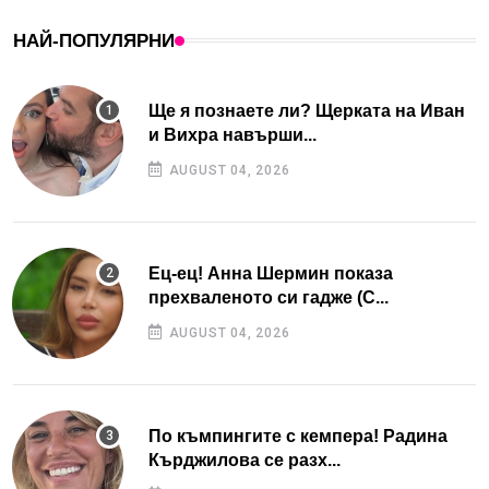
НАЙ-ПОПУЛЯРНИ
Ще я познаете ли? Щерката на Иван
и Вихра навърши...
AUGUST 04, 2026
Ец-ец! Анна Шермин показа
прехваленото си гадже (С...
AUGUST 04, 2026
По къмпингите с кемпера! Радина
Кърджилова се разх...