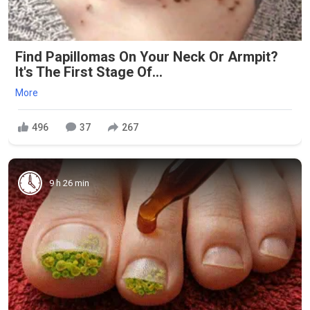
Find Papillomas On Your Neck Or Armpit?
It's The First Stage Of...
More
496
37
267
9 h 26 min