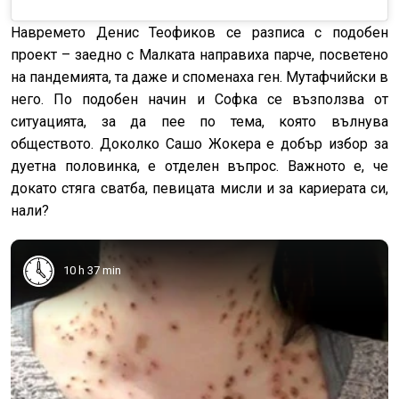
Навремето Денис Теофиков се разписа с подобен
проект – заедно с Малката направиха парче, посветено
на пандемията, та даже и споменаха ген. Мутафчийски в
него. По подобен начин и Софка се възползва от
ситуацията, за да пее по тема, която вълнува
обществото. Доколко Сашо Жокера е добър избор за
дуетна половинка, е отделен въпрос. Важното е, че
докато стяга сватба, певицата мисли и за кариерата си,
нали?
10 h 37 min