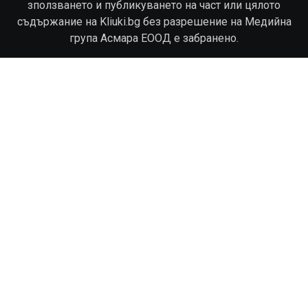
зползването и публикуването на част или цялото
съдържание на Kliuki.bg без разрешение на Медийна
група Асмара ЕООД е забранено.