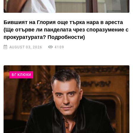
Бившият на Глория още търка нара в ареста
(Ще отърве ли панделата чрез споразумение с
прокуратурата? Подробности)
AUGUST 03, 2026
4109
БГ КЛЮКИ