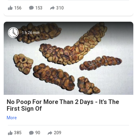
156
153
310
1 h 26 min
No Poop For More Than 2 Days - It's The
First Sign Of
More
385
90
209