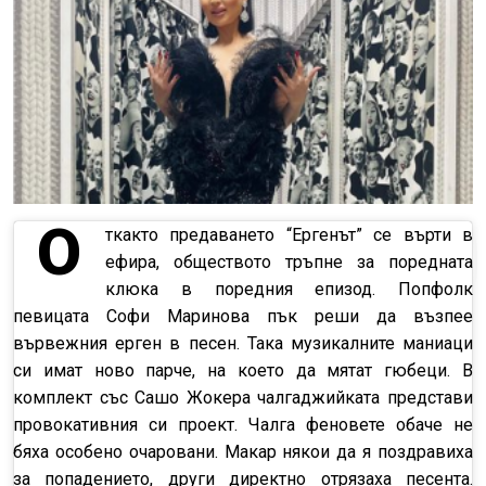
О
ткакто предаването “Ергенът” се върти в
ефира, обществото тръпне за поредната
клюка в поредния епизод. Попфолк
певицата Софи Маринова пък реши да възпее
вървежния ерген в песен. Така музикалните маниаци
си имат ново парче, на което да мятат гюбеци. В
комплект със Сашо Жокера чалгаджийката представи
провокативния си проект. Чалга феновете обаче не
бяха особено очаровани. Макар някои да я поздравиха
за попадението, други директно отрязаха песента.