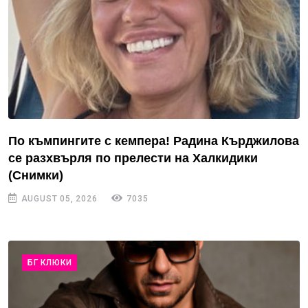
По къмпингите с кемпера! Радина Кърджилова
се разхвърля по прелести на Халкидики
(Снимки)
AUGUST 05, 2026
7035
БГ КЛЮКИ