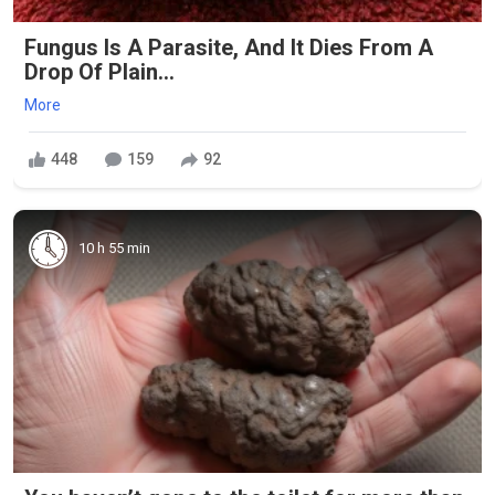
Fungus Is A Parasite, And It Dies From A
Drop Of Plain...
More
448
159
92
10 h 55 min