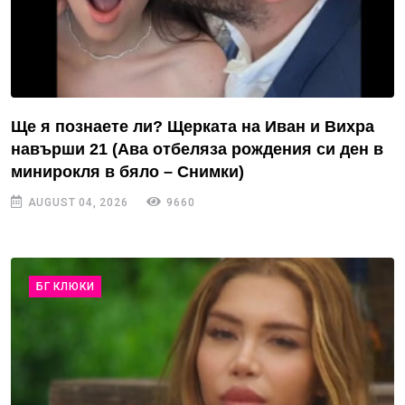
Ще я познаете ли? Щерката на Иван и Вихра
навърши 21 (Ава отбеляза рождения си ден в
минирокля в бяло – Снимки)
AUGUST 04, 2026
9660
БГ КЛЮКИ