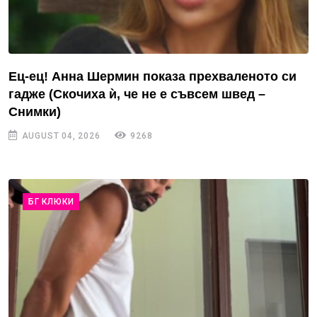
Ец-ец! Анна Шермин показа прехваленото си
гадже (Скочиха ѝ, че не е съвсем швед –
Снимки)
AUGUST 04, 2026
9268
БГ КЛЮКИ