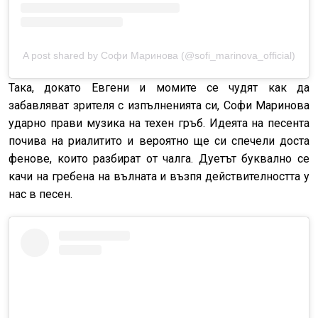
A post shared by Софи Маринова (@sofi_marinova_official)
Така, докато Евгени и момите се чудят как да
забавляват зрителя с изпълненията си, Софи Маринова
ударно прави музика на техен гръб. Идеята на песента
почива на риалитито и вероятно ще си спечели доста
фенове, които разбират от чалга. Дуетът буквално се
качи на гребена на вълната и възпя действителността у
нас в песен.