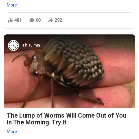
More
481
60
292
1 h 13 min
The Lump of Worms Will Come Out of You
in The Morning. Try it
More