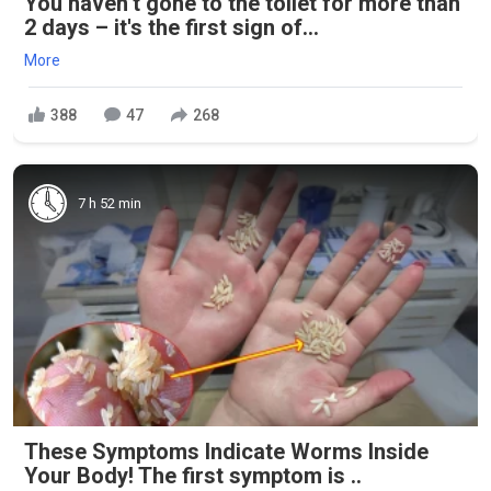
You haven’t gone to the toilet for more than
2 days – it's the first sign of...
More
388
47
268
7 h 52 min
These Symptoms Indicate Worms Inside
Your Body! The first symptom is ..