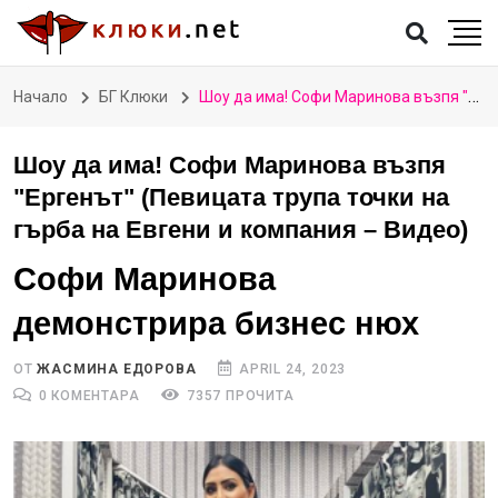
Начало
БГ Клюки
Шоу да има! Софи Маринова възпя "Ергенът" (Певицата трупа точки на гърба на Евгени и компания – Видео)
Шоу да има! Софи Маринова възпя
"Ергенът" (Певицата трупа точки на
гърба на Евгени и компания – Видео)
Софи Маринова
демонстрира бизнес нюх
ОТ
ЖАСМИНА ЕДОРОВА
APRIL 24, 2023
0 КОМЕНТАРА
7357 ПРОЧИТА