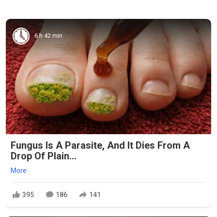
6 h 42 min
Fungus Is A Parasite, And It Dies From A
Drop Of Plain...
More
395
186
141