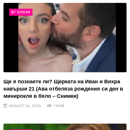
БГ КЛЮКИ
Ще я познаете ли? Щерката на Иван и Вихра
навърши 21 (Ава отбеляза рождения си ден в
минирокля в бяло – Снимки)
AUGUST 04, 2026
10388