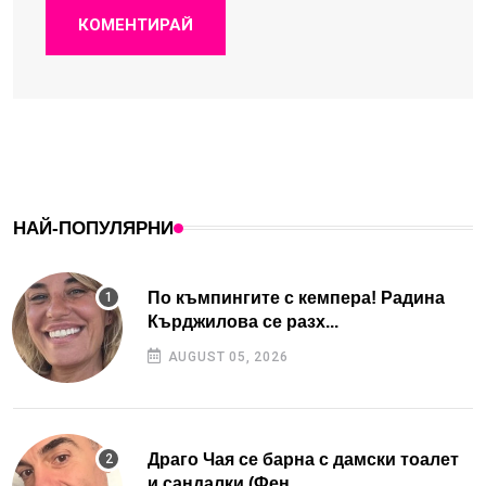
КОМЕНТИРАЙ
НАЙ-ПОПУЛЯРНИ
По къмпингите с кемпера! Радина
Кърджилова се разх...
AUGUST 05, 2026
Драго Чая се барна с дамски тоалет
и сандалки (Фен...