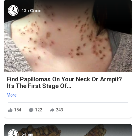
10 h 35 min
Find Papillomas On Your Neck Or Armpit?
It's The First Stage Of...
More
154
122
243
54 min