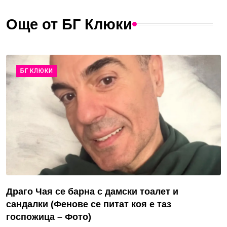
Още от БГ Клюки
БГ КЛЮКИ
Драго Чая се барна с дамски тоалет и
сандалки (Фенове се питат коя е таз
госпожица – Фото)