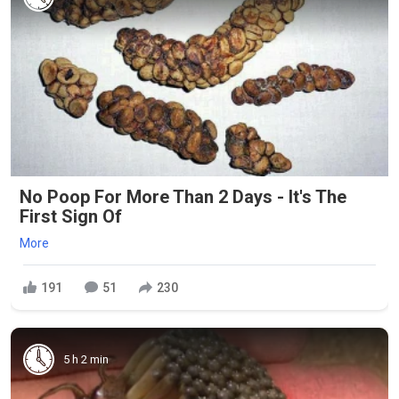
No Poop For More Than 2 Days - It's The
First Sign Of
More
191
51
230
5 h 2 min