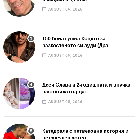
AUGUST 06, 2026
150 бона гушва Коцето за
разкостеното си ауди (Дра...
AUGUST 05, 2026
Деси Слава и 2-годишната ѝ внучка
разтопиха сърцат...
AUGUST 05, 2026
Катедрала с петвековна история и
петзвезден хотел...