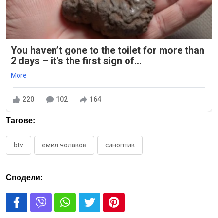
You haven’t gone to the toilet for more than
2 days – it's the first sign of...
More
220
102
164
Тагове:
btv
емил чолаков
синоптик
Сподели: