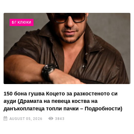
БГ КЛЮКИ
150 бона гушва Коцето за разкостеното си
ауди (Драмата на певеца коства на
данъкоплатеца топли пачки – Подробности)
AUGUST 05, 2026
3843