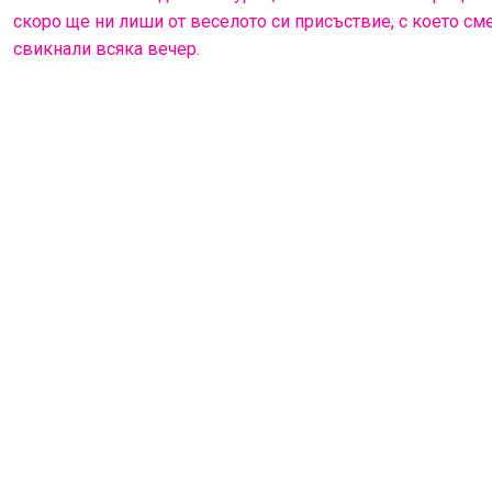
скоро ще ни лиши от веселото си присъствие, с което см
свикнали всяка вечер.