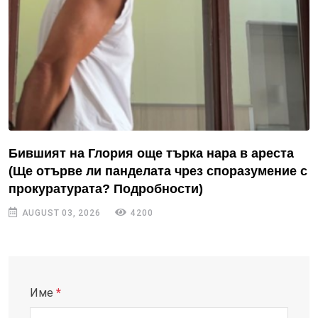
Бившият на Глория още търка нара в ареста
(Ще отърве ли панделата чрез споразумение с
прокуратурата? Подробности)
AUGUST 03, 2026
4200
Име
*