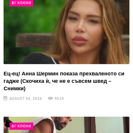
БГ КЛЮКИ
Ец-ец! Анна Шермин показа прехваленото си
гадже (Скочиха ѝ, че не е съвсем швед –
Снимки)
AUGUST 04, 2026
9625
БГ КЛЮКИ