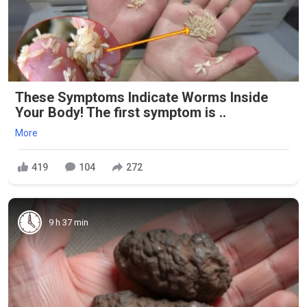
These Symptoms Indicate Worms Inside
Your Body! The first symptom is ..
More
419
104
272
9 h 37 min