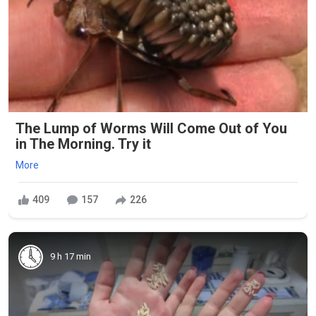
The Lump of Worms Will Come Out of You
in The Morning. Try it
More
409
157
226
9 h 17 min