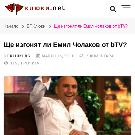
Начало
БГ Клюки
Ще изгонят ли Емил Чолаков от bTV?
Ще изгонят ли Емил Чолаков от bTV?
ОТ
KLIUKI.BG
MARCH 16, 2011
6 КОМЕНТАРА
1155 ПРОЧИТА