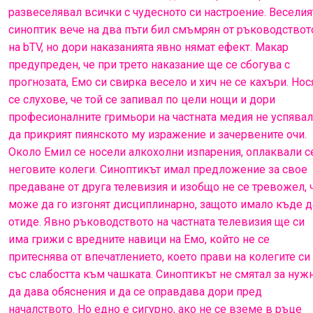
развеселявал всички с чудесното си настроение. Веселия
синоптик вече на два пъти бил смъмрян от ръководствот
на bTV, но дори наказанията явно нямат ефект. Макар
предупреден, че при трето наказание ще се сбогува с
прогнозата, Емо си свирка весело и хич не се кахъри. Нос
се слухове, че той се запивал по цели нощи и дори
професионалните гримьори на частната медия не успява
да прикрият пиянското му изражение и зачервените очи.
Около Емил се носели алкохолни изпарения, оплаквали с
неговите колеги. Синоптикът имал предложение за свое
предаване от друга телевизия и изобщо не се тревожел, 
може да го изгонят дисциплинарно, защото имало къде д
отиде. Явно ръководството на частната телевизия ще си
има грижи с вредните навици на Емо, който не се
притеснява от впечатлението, което прави на колегите си
със слабостта към чашката. Синоптикът не смятал за нуж
да дава обяснения и да се оправдава дори пред
началството. Но едно е сигурно, ако не се вземе в ръце