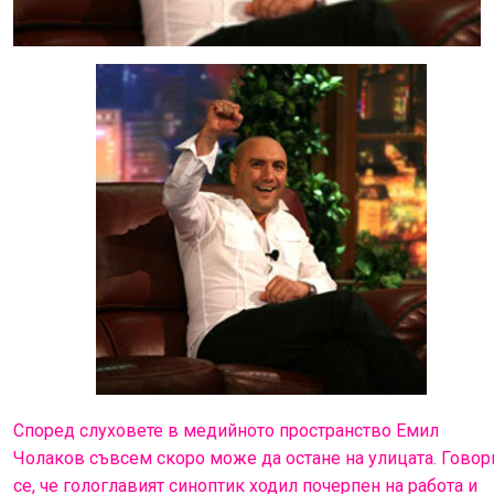
Според слуховете в медийното пространство Емил
Чолаков съвсем скоро може да остане на улицата. Говор
се, че гологлавият синоптик ходил почерпен на работа и