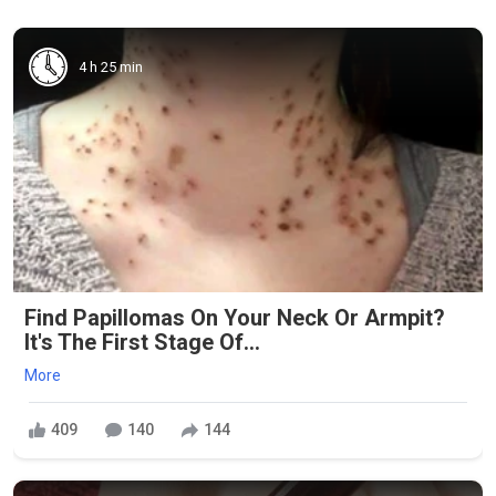
4 h 25 min
Find Papillomas On Your Neck Or Armpit?
It's The First Stage Of...
More
409
140
144