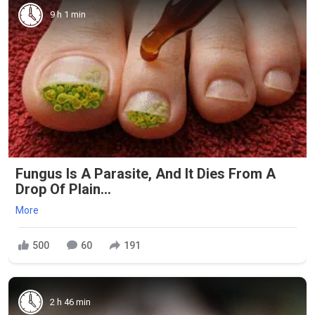
9 h 1 min
Fungus Is A Parasite, And It Dies From A
Drop Of Plain...
More
500
60
191
2 h 46 min