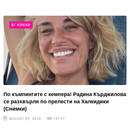
БГ КЛЮКИ
По къмпингите с кемпера! Радина Кърджилова
се разхвърля по прелести на Халкидики
(Снимки)
AUGUST 05, 2026
10157