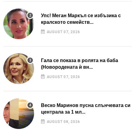
Упс! Меган Маркъл се избъзика с
кралското семейств...
AUGUST 07, 2026
Гала се показа в ролята на баба
(Новородената ѝ вн...
AUGUST 07, 2026
Веско Маринов пусна слънчевата си
централа за 1 мл...
AUGUST 08, 2026