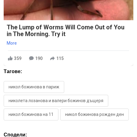
The Lump of Worms Will Come Out of You
in The Morning. Try it
More
359
190
115
Тагове:
никол божинова в париж
николета лозанова и валери божинов дъщеря
никол божинова на 11
никол божинова рожден ден
Сподели: