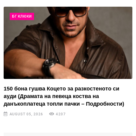
БГ КЛЮКИ
150 бона гушва Коцето за разкостеното си
ауди (Драмата на певеца коства на
данъкоплатеца топли пачки – Подробности)
AUGUST 05, 2026
4207