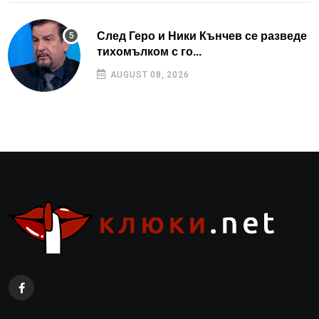
След Геро и Ники Кънчев се разведе
тихомълком с го...
AUGUST 08, 2026