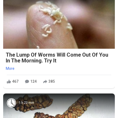
The Lump Of Worms Will Come Out Of You
In The Morning. Try It
More
467
124
385
1 h 23 min