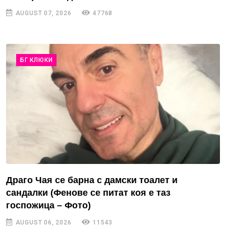
AUGUST 07, 2026
47768
БГ КЛЮКИ
Драго Чая се барна с дамски тоалет и
сандалки (Фенове се питат коя е таз
госпожица – Фото)
AUGUST 06, 2026
11543