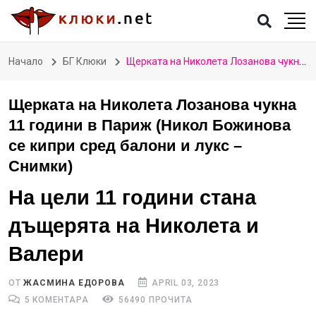
Начало
БГ Клюки
Щерката на Николета Лозанова чукна 11 години в Париж (Никол Божинова се кипри сред балони и лукс – Снимки)
Щерката на Николета Лозанова чукна
11 години в Париж (Никол Божинова
се кипри сред балони и лукс –
Снимки)
На цели 11 години стана
дъщерята на Николета и
Валери
ОТ
ЖАСМИНА ЕДОРОВА
APRIL 03, 2023
5 КОМЕНТАРА
56490 ПРОЧИТА