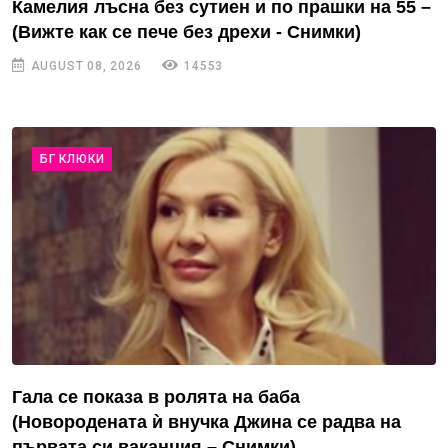
Камелия лъсна без сутиен и по прашки на 55 –
(Вижте как се пече без дрехи - Снимки)
AUGUST 08, 2026
14553
БГ КЛЮКИ
Гала се показа в ролята на баба
(Новородената ѝ внучка Джина се радва на
първата си ваканция – Снимки)