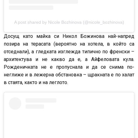
A post shared by Nicole Bozhinova (@nicole_bozhinova)
Досущ като майка си Никол Божинова най-напред
позира на терасата (вероятно на хотела, в който са
отседнали), а гледката изглежда типично по френски –
архитектува и не какво да е, а Айфеловата кула.
Рожденичката не е пропуснала и да се снима по-
неглиже и в лежерна обстановка – щракната е по халат
в стаята, както и на леглото.