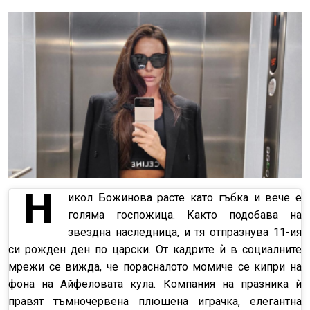
Н
икол Божинова расте като гъбка и вече е
голяма госпожица. Както подобава на
звездна наследница, и тя отпразнува 11-ия
си рожден ден по царски. От кадрите ѝ в социалните
мрежи се вижда, че порасналото момиче се кипри на
фона на Айфеловата кула. Компания на празника ѝ
правят тъмночервена плюшена играчка, елегантна