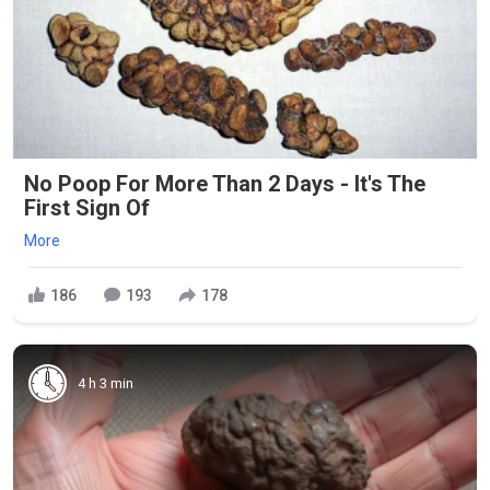
No Poop For More Than 2 Days - It's The
First Sign Of
More
186
193
178
4 h 3 min