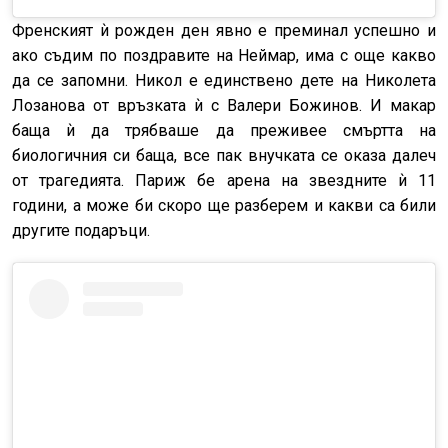
Френският ѝ рожден ден явно е преминал успешно и
ако съдим по поздравите на Неймар, има с още какво
да се запомни. Никол е единствено дете на Николета
Лозанова от връзката ѝ с Валери Божинов. И макар
баща ѝ да трябваше да преживее смъртта на
биологичния си баща, все пак внучката се оказа далеч
от трагедията. Париж бе арена на звездните ѝ 11
години, а може би скоро ще разберем и какви са били
другите подаръци.