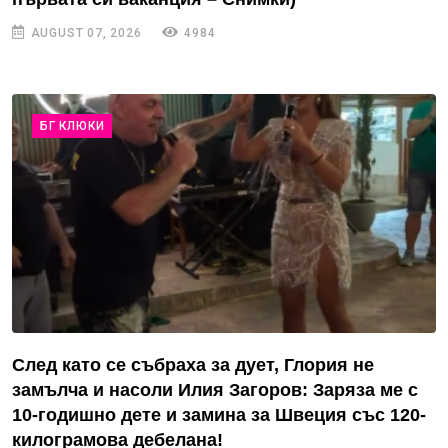
AUGUST 07, 2026
4984
БГ КЛЮКИ
След като се събраха за дует, Глория не
замълча и насоли Илия Загоров: Заряза ме с
10-годишно дете и замина за Швеция със 120-
килограмова дебелана!