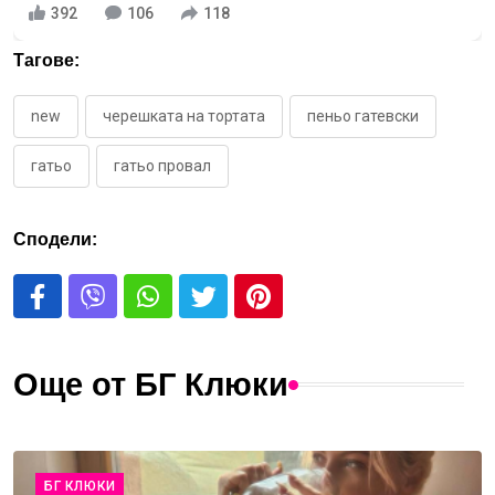
392
106
118
Тагове:
new
черешката на тортата
пеньо гатевски
гатьо
гатьо провал
Сподели:
Още от БГ Клюки
БГ КЛЮКИ