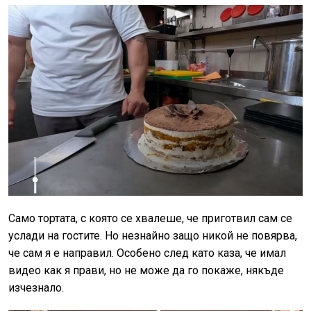
Само тортата, с която се хвалеше, че приготвил сам се
услади на гостите. Но незнайно защо никой не повярва,
че сам я е направил. Особено след като каза, че имал
видео как я прави, но не може да го покаже, някъде
изчезнало.