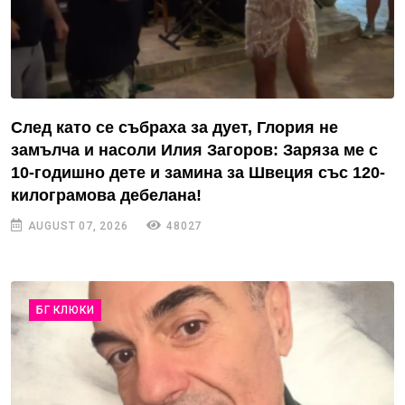
След като се събраха за дует, Глория не
замълча и насоли Илия Загоров: Заряза ме с
10-годишно дете и замина за Швеция със 120-
килограмова дебелана!
AUGUST 07, 2026
48027
БГ КЛЮКИ