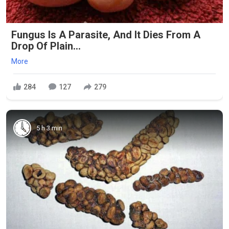
Fungus Is A Parasite, And It Dies From A
Drop Of Plain...
More
284
127
279
5 h 3 min