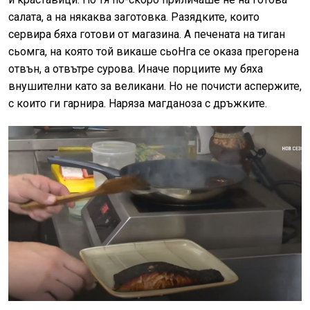
салата, а на някаква заготовка. Разядките, които
сервира бяха готови от магазина. А печената на тиган
сьомга, на която той викаше сьоНга се оказа прегорена
отвън, а отвътре сурова. Иначе порциите му бяха
внушителни като за великани. Но не почисти аспержите,
с които ги гарнира. Наряза магданоза с дръжките.