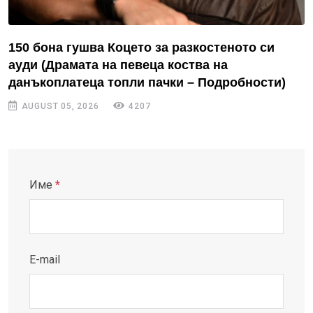
150 бона гушва Коцето за разкостеното си
ауди (Драмата на певеца коства на
данъкоплатеца топли пачки – Подробности)
AUGUST 05, 2026
4207
Име
*
E-mail