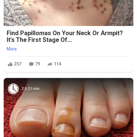
Find Papillomas On Your Neck Or Armpit?
It's The First Stage Of...
More
257
79
114
2 h 21 min