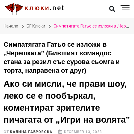
Начало
БГ Клюки
Симпатягата Гатьо се изложи в „Черешката” (Бившият командос стана за резил със сурова сьомга и торта, направена от друг)
Симпатягата Гатьо се изложи в
„Черешката” (Бившият командос
стана за резил със сурова сьомга и
торта, направена от друг)
Ако си мисли, че прави шоу,
леко се е пообъркал,
коментират зрителите
пичагата от „Игри на волята”
ОТ
КАЛИНА ГАБРОВСКА
DECEMBER 13, 2023