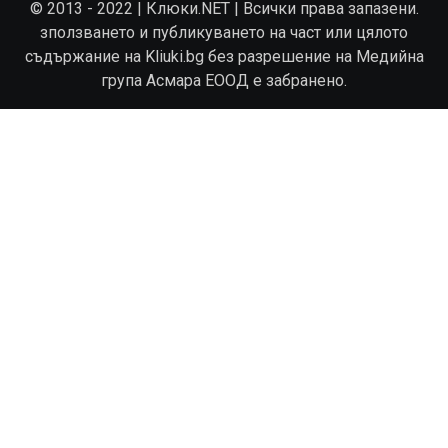
© 2013 - 2022 | Клюки.NET | Всички права запазени.
зползването и публикуването на част или цялото
съдържание на Kliuki.bg без разрешение на Медийна
група Асмара ЕООД е забранено.