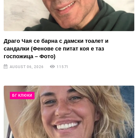
Драго Чая се барна с дамски тоалет и
сандалки (Фенове се питат коя е таз
госпожица – Фото)
AUGUST 06, 2026
11571
БГ КЛЮКИ