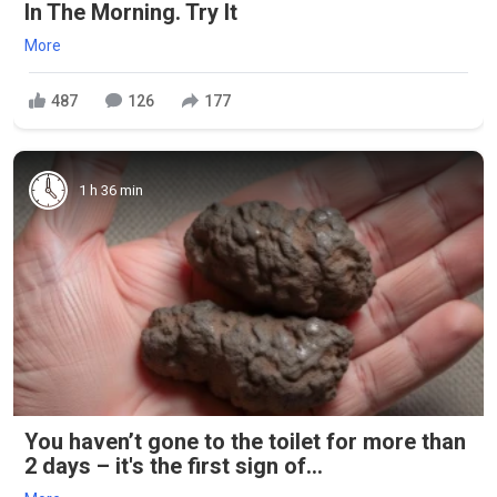
In The Morning. Try It
More
487
126
177
1 h 36 min
You haven’t gone to the toilet for more than
2 days – it's the first sign of...