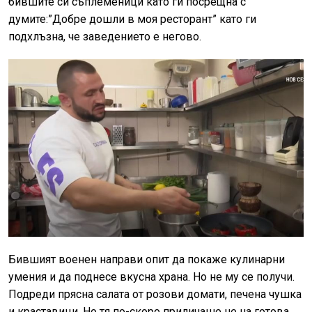
бившите си съплеменици като ги посрещна с
думите:”Добре дошли в моя ресторант” като ги
подхлъзна, че заведението е негово.
Бившият военен направи опит да покаже кулинарни
умения и да поднесе вкусна храна. Но не му се получи.
Подреди прясна салата от розови домати, печена чушка
и краставици. Но тя по-скоро приличаше не на готова