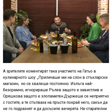
А зрителите коментират така участието на Гатьо в
кулинарното шоу: „Приличаше ми на слон в стъкларски
магазин, но се хвалеше постоянно. Излъга най-
безсрамно, игнорираше Рълев защото е завистлив и
Оряшкова защото е злопаметен.Държеше се неприятно
с гостите, а те стъпваха на пръсти покрай него, сакън да
не го подразнят и да досъсипе вечерята. На-старателни