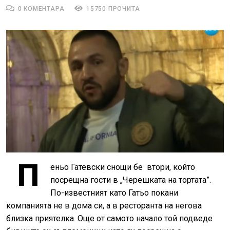
0 КОМЕНТАРА
15750 ПРОЧИТА
П
еньо Гатевски снощи бе втори, който
посрещна гости в „Черешката на тортата”.
По-известният като Гатьо покани
компанията не в дома си, а в ресторанта на негова
близка приятелка. Още от самото начало той подведе