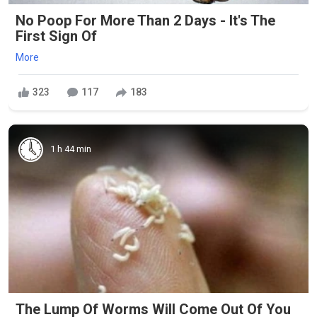
No Poop For More Than 2 Days - It's The
First Sign Of
More
323
117
183
1 h 44 min
The Lump Of Worms Will Come Out Of You