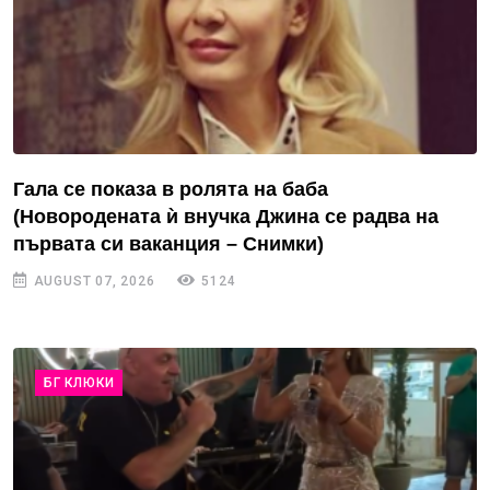
Гала се показа в ролята на баба
(Новородената ѝ внучка Джина се радва на
първата си ваканция – Снимки)
AUGUST 07, 2026
5124
БГ КЛЮКИ