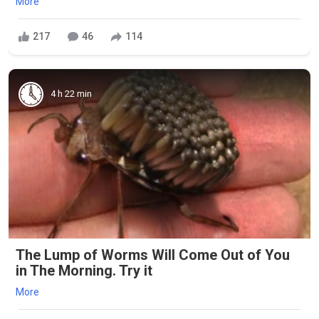
More
217
46
114
4 h 22 min
The Lump of Worms Will Come Out of You
in The Morning. Try it
More