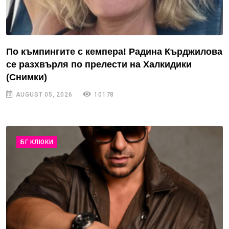
По къмпингите с кемпера! Радина Кърджилова
се разхвърля по прелести на Халкидики
(Снимки)
AUGUST 05, 2026
10178
БГ КЛЮКИ