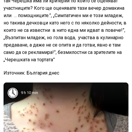
тая Черешка има ли критерии по които се оценяват
участниците? Кого ще оценявате тази вечер домакина
или … помощниците.”, „Симпатичен ми е този младеж,
но такива дечковци като него с по няколко дейности, в
които не са известни в нито една ми идват в повече!”,
„Възпитан младеж, но гола вода, участва в кулинарно
предаване, а даже не се опита и да готви, явно е там
само да се рекламира!”, безмилостни са зрителите на
„Черешката на тортата”
Източник: България днес
9 h 10 min