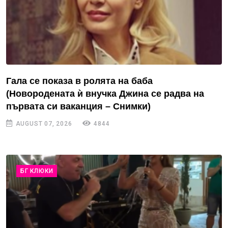
Гала се показа в ролята на баба
(Новородената ѝ внучка Джина се радва на
първата си ваканция – Снимки)
AUGUST 07, 2026
4844
БГ КЛЮКИ