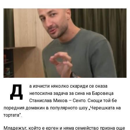
Д
а изчисти няколко скариди се оказа
непосилна задача за сина на Баровеца
Станислав Михов – Сенто. Снощи той бе
поредния домакин в популярното шоу „Черешката на
тортата”.
Младежът, който е ерген и няма семейство призна още