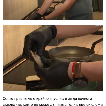
Сенто призна, че е крайно гнуслив и за да почисти
скаридите, които не може да пипа с голи ръце си сложи