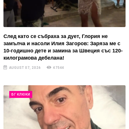
След като се събраха за дует, Глория не
замълча и насоли Илия Загоров: Заряза ме с
10-годишно дете и замина за Швеция със 120-
килограмова дебелана!
AUGUST 07, 2026
47544
БГ КЛЮКИ