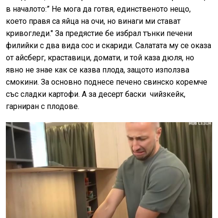
в началото:” Не мога да готвя, единственото нещо,
което правя са яйца на очи, но винаги ми стават
кривогледи." За предястие бе избрал тънки печени
филийки с два вида сос и скариди. Салатата му се оказа
от айсберг, краставици, домати, и той каза дюля, но
явно не знае как се казва плода, защото използва
смокини. За основно поднесе печено свинско коремче
със сладки картофи. А за десерт баски чийзкейк,
гарниран с плодове.