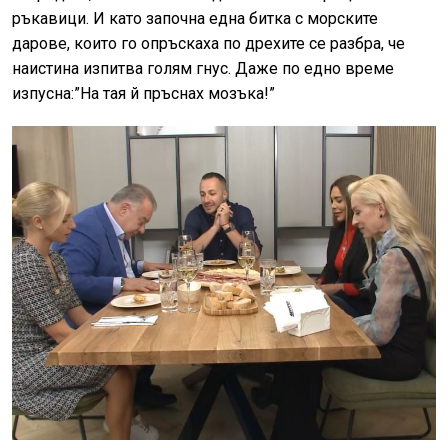
ръкавици. И като започна една битка с морските
дарове, които го опръскаха по дрехите се разбра, че
наистина изпитва голям гнус. Даже по едно време
изпусна:”На тая й пръснах мозъка!”