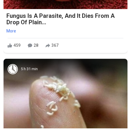
Fungus Is A Parasite, And It Dies From A
Drop Of Plain...
More
459
28
367
5 h 31 min