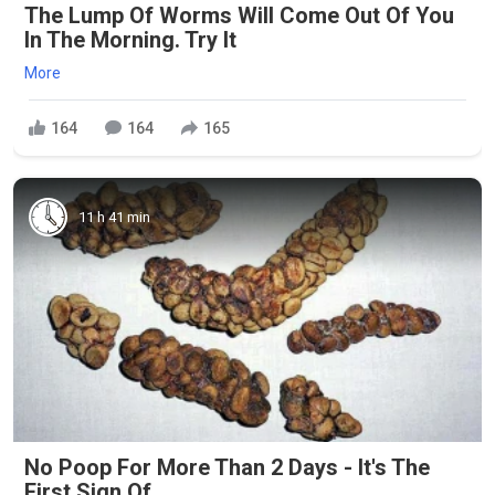
The Lump Of Worms Will Come Out Of You
In The Morning. Try It
More
164
164
165
11 h 41 min
No Poop For More Than 2 Days - It's The
First Sign Of