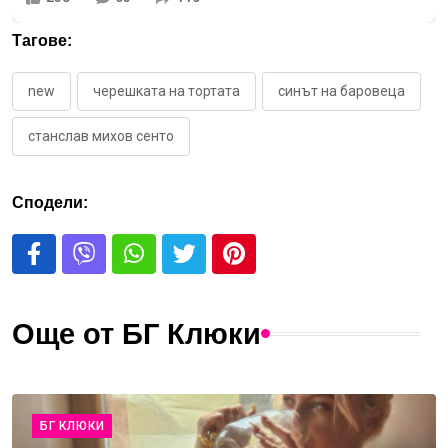
Тагове:
new
черешката на тортата
синът на баровеца
станслав михов сенто
Сподели:
Още от БГ Клюки
БГ КЛЮКИ