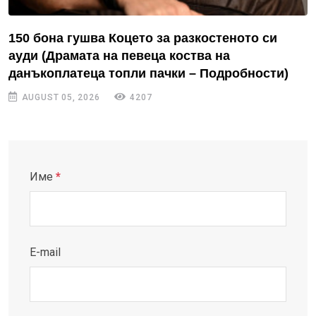
150 бона гушва Коцето за разкостеното си
ауди (Драмата на певеца коства на
данъкоплатеца топли пачки – Подробности)
AUGUST 05, 2026
4207
Име
*
E-mail