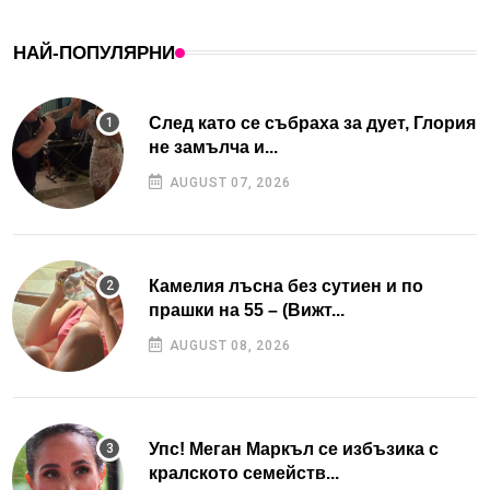
НАЙ-ПОПУЛЯРНИ
След като се събраха за дует, Глория
не замълча и...
AUGUST 07, 2026
Камелия лъсна без сутиен и по
прашки на 55 – (Вижт...
AUGUST 08, 2026
Упс! Меган Маркъл се избъзика с
кралското семейств...