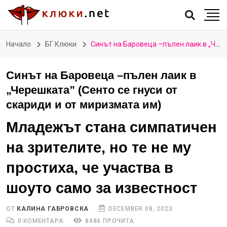
Начало
БГ Клюки
Синът на Баровеца –пълен лаик в „Черешката” (Сенто се гнуси от скариди и от миризмата им)
Синът на Баровеца –пълен лаик в
„Черешката” (Сенто се гнуси от
скариди и от миризмата им)
Младежът стана симпатичен
на зрителите, но те не му
простиха, че участва в
шоуто само за известност
ОТ
КАЛИНА ГАБРОВСКА
DECEMBER 08, 2023
0 КОМЕНТАРА
8484 ПРОЧИТА