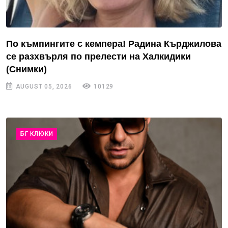
По къмпингите с кемпера! Радина Кърджилова
се разхвърля по прелести на Халкидики
(Снимки)
AUGUST 05, 2026
10129
БГ КЛЮКИ