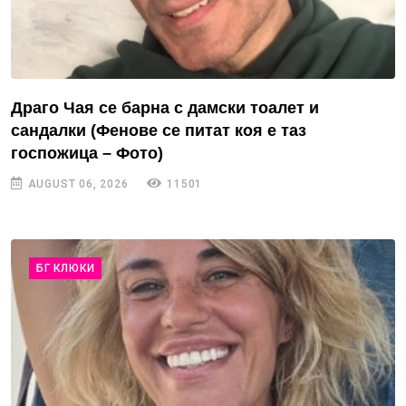
Драго Чая се барна с дамски тоалет и
сандалки (Фенове се питат коя е таз
госпожица – Фото)
AUGUST 06, 2026
11501
БГ КЛЮКИ