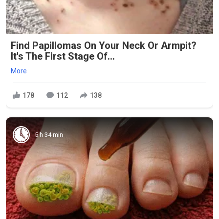
Find Papillomas On Your Neck Or Armpit?
It's The First Stage Of...
More
178
112
138
5 h 34 min