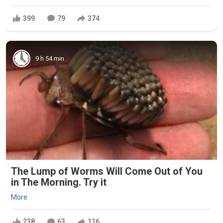
399
79
374
9 h 54 min
The Lump of Worms Will Come Out of You
in The Morning. Try it
More
238
63
116