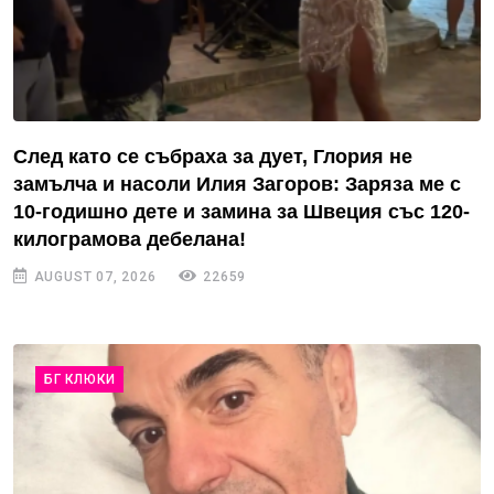
След като се събраха за дует, Глория не
замълча и насоли Илия Загоров: Заряза ме с
10-годишно дете и замина за Швеция със 120-
килограмова дебелана!
AUGUST 07, 2026
22659
БГ КЛЮКИ