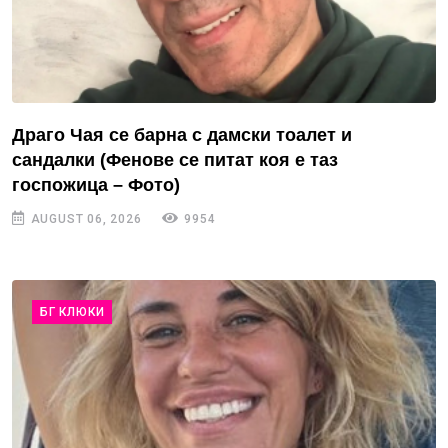
Драго Чая се барна с дамски тоалет и
сандалки (Фенове се питат коя е таз
госпожица – Фото)
AUGUST 06, 2026
9954
БГ КЛЮКИ