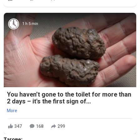
1 h 5 min
You haven’t gone to the toilet for more than
2 days – it's the first sign of...
More
347
168
299
Тагове: