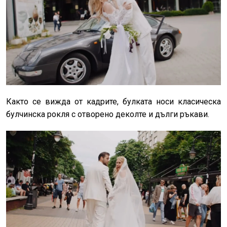
Както се вижда от кадрите, булката носи класическа
булчинска рокля с отворено деколте и дълги ръкави.