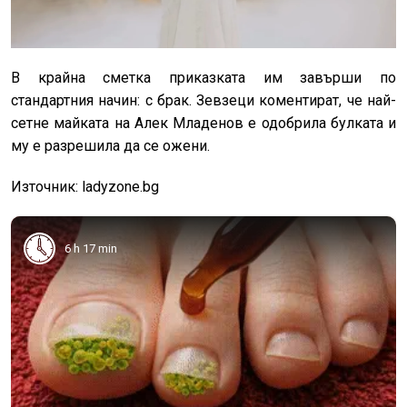
В крайна сметка приказката им завърши по
стандартния начин: с брак. Зевзеци коментират, че най-
сетне майката на Алек Младенов е одобрила булката и
му е разрешила да се ожени.
Източник: ladyzone.bg
6 h 17 min