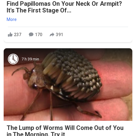
Find Papillomas On Your Neck Or Armpit?
It's The First Stage Of...
More
237
170
391
7 h 39 min
The Lump of Worms Will Come Out of You
in The Morning. Try it