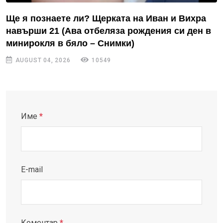
Ще я познаете ли? Щерката на Иван и Вихра
навърши 21 (Ава отбеляза рождения си ден в
минирокля в бяло – Снимки)
AUGUST 04, 2026
10549
Име
*
E-mail
Коментар
*