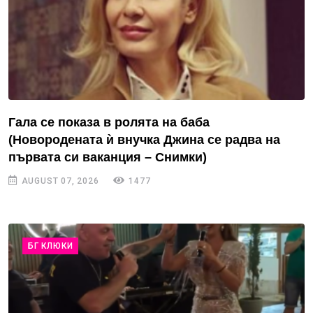
Гала се показа в ролята на баба
(Новородената ѝ внучка Джина се радва на
първата си ваканция – Снимки)
AUGUST 07, 2026
1477
БГ КЛЮКИ