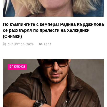
По къмпингите с кемпера! Радина Кърджилова
се разхвърля по прелести на Халкидики
(Снимки)
AUGUST 05, 2026
9604
БГ КЛЮКИ