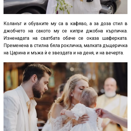
Коланът и обувките му са в кафяво, а за доза стил в
джобчето на сакото му се кипри джобна кърпичка.
Изненадата на сватбата обаче се оказа шаферката.
Пременена в стилна бяла рокличка, малката дъщеричка
на Царина и мъжа ѝ е звездата и на деня, и на вечерта.