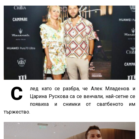
С
лед като се разбра, че Алек Младенов и
Царина Рускова са се венчали, най-сетне се
появиха и снимки от сватбеното им
тържество.