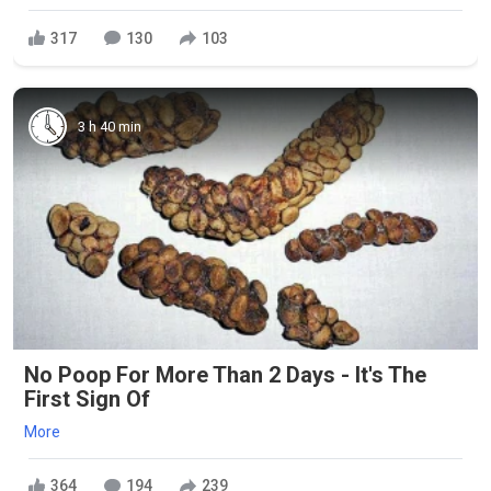
317
130
103
3 h 40 min
No Poop For More Than 2 Days - It's The
First Sign Of
More
364
194
239