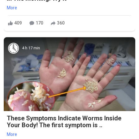
More
409
170
360
4 h 17 min
These Symptoms Indicate Worms Inside
Your Body! The first symptom is ..
More