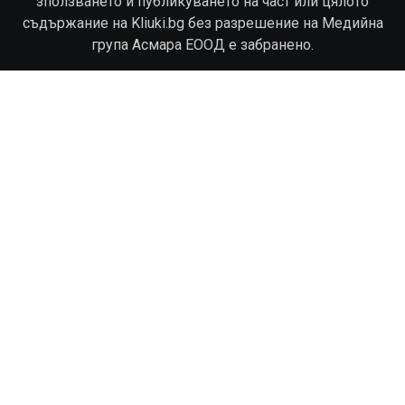
зползването и публикуването на част или цялото
съдържание на Kliuki.bg без разрешение на Медийна
група Асмара ЕООД е забранено.