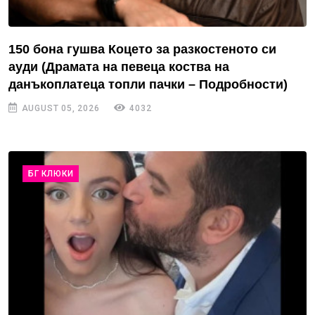
150 бона гушва Коцето за разкостеното си
ауди (Драмата на певеца коства на
данъкоплатеца топли пачки – Подробности)
AUGUST 05, 2026
4032
БГ КЛЮКИ