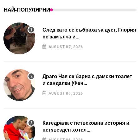
НАЙ-ПОПУЛЯРНИ
След като се събраха за дует, Глория
не замълча и...
AUGUST 07, 2026
Драго Чая се барна с дамски тоалет
и сандалки (Фен...
AUGUST 06, 2026
Катедрала с петвековна история и
петзвезден хотел...