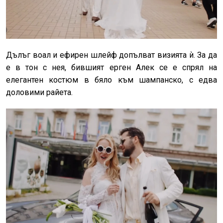
Дълъг воал и ефирен шлейф допълват визията ѝ. За да
е в тон с нея, бившият ерген Алек се е спрял на
елегантен костюм в бяло към шампанско, с едва
доловими райета.