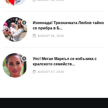
AUGUST 06, 2026
Изненада! Тризначката Любов тайно
се прибра в Б...
AUGUST 06, 2026
Упс! Меган Маркъл се избъзика с
кралското семейств...
AUGUST 07, 2026