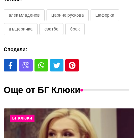
алек младенов
царина рускова
шаферка
дъщеричка
сватба
брак
Сподели:
Още от БГ Клюки
БГ КЛЮКИ