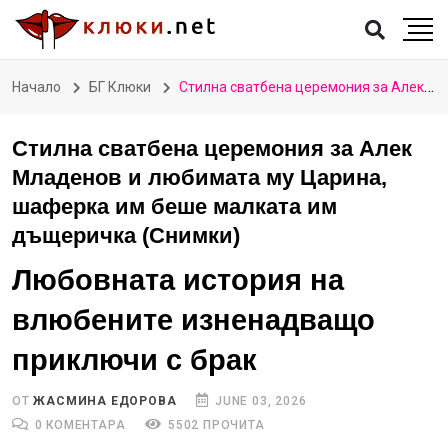
Начало
БГ Клюки
Стилна сватбена церемония за Алек Младенов и любимата му Царина, шаферка им беше малката им дъщеричка (Снимки)
Стилна сватбена церемония за Алек
Младенов и любимата му Царина,
шаферка им беше малката им
дъщеричка (Снимки)
Любовната история на
влюбените изненадващо
приключи с брак
ОТ
ЖАСМИНА ЕДОРОВА
JUNE 03, 2026
0 КОМЕНТАРА
5502 ПРОЧИТА