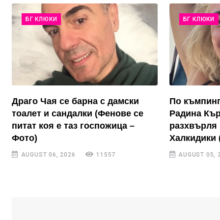
БГ КЛЮКИ
БГ КЛЮКИ
Драго Чая се барна с дамски
По къмпинг
тоалет и сандалки (Фенове се
Радина Къ
питат коя е таз госпожица –
разхвърля 
Фото)
Халкидики 
AUGUST 06, 2026
11557
AUGUST 05, 