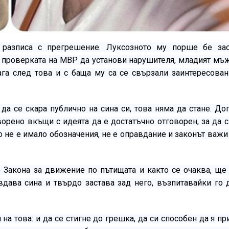
е разписа с прегрешение. Луксозното му порше бе за
и проверката на МВР да установи нарушителя, младият мъ
ага след това и с баща му са се свързали заинтересован
 да се скара публично на сина си, това няма да стане. До
ворено вкъщи с идеята да е достатъчно отговорен, за да 
о не е имало обозначения, не е оправдание и законът важ
 Закона за движение по пътищата и както се очаква, ще 
вдава сина и твърдо застава зад него, възпитавайки го 
на това: и да се стигне до грешка, да си способен да я п