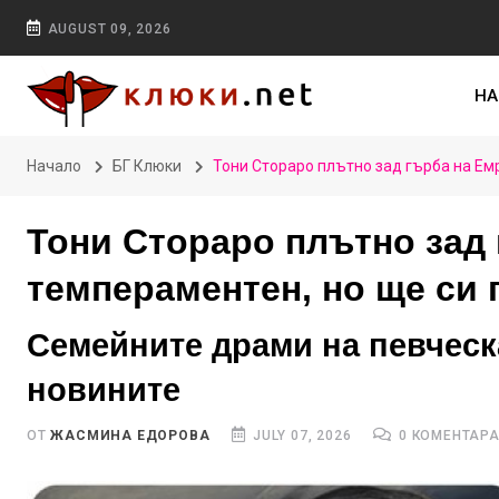
AUGUST 09, 2026
НА
Начало
БГ Клюки
Тони Стораро плътно зад гърба на Емр
Тони Стораро плътно зад 
темпераментен, но ще си 
Семейните драми на певческ
новините
ОТ
ЖАСМИНА ЕДОРОВА
JULY 07, 2026
0 КОМЕНТАР