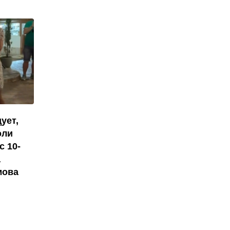
ует,
оли
с 10-
а
мова