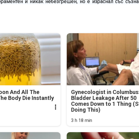
раментен и никак небезгрешен, но е израснал със съзна
oon And All The
Gynecologist in Columbus
he Body Die Instantly
Bladder Leakage After 50
Comes Down to 1 Thing (S
Doing This)
3 h 18 min