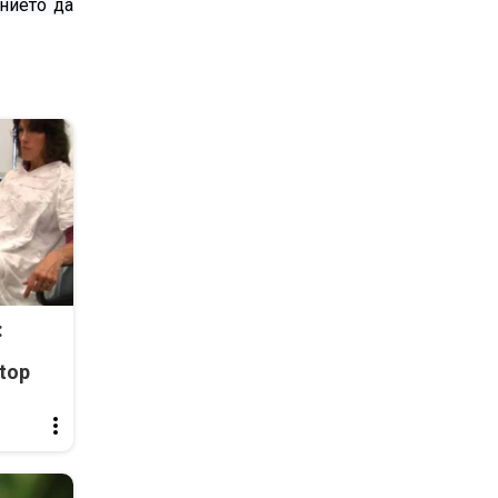
нието да
:
top