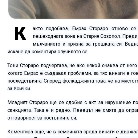
К
акто подобава, Емрах Стораро отново с
пешеходната зона на Стария Созопол. Пред
мълчанието и призна за грешката си. Ведн
искане да коментира случилото се.
Тони Стораро подчертава, че ако някой очаква от него
когато Емрах е създавал проблеми, за тях винаги е го
последствията. Според фолкаджията това, че на мястот
за всички.
Младият Стораро ще се сдобие с акт за нарушение по
санкцията. Така е и редно. Певецът не смята да опра
отговорност за постъпките си.
Коментира още, че в семейната среда винаги е държал 