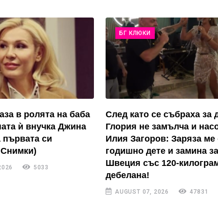
БГ КЛЮКИ
аза в ролята на баба
След като се събраха за д
ата ѝ внучка Джина
Глория не замълча и нас
а първата си
Илия Загоров: Заряза ме 
 Снимки)
годишно дете и замина з
Швеция със 120-килогра
2026
5033
дебелана!
AUGUST 07, 2026
47831