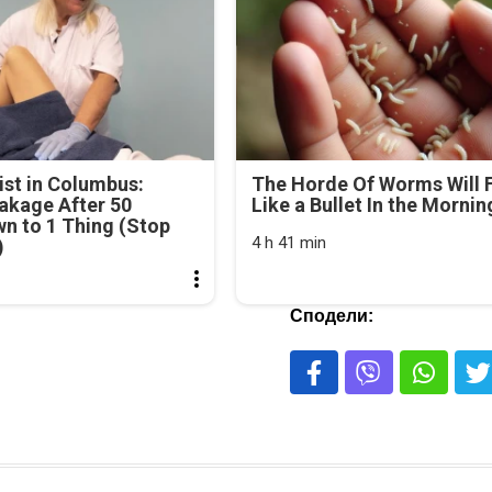
st in Columbus:
The Horde Of Worms Will F
akage After 50
Like a Bullet In the Mornin
n to 1 Thing (Stop
4 h 41 min
)
Сподели: