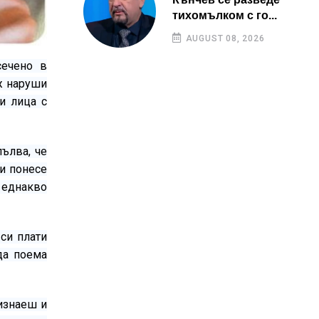
тихомълком с го...
AUGUST 08, 2026
сечено в
ж наруши
и лица с
пълва, че
си понесе
и еднакво
си плати
да поема
ризнаеш и