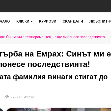
ЧАЛО
КЛЮКИ
КУРИОЗИ
СКАНДАЛИ
ЛЮБОПИТН
ах: Синът ми е темпераментен, но ще си понесе последствията!
гърба на Емрах: Синът ми е
понесе последствията!
ата фамилия винаги стигат до
А
2709 ПРОЧИТА