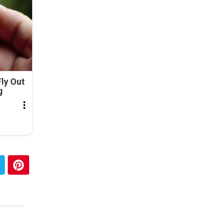
ly Out
g