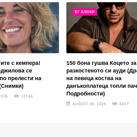
БГ КЛЮКИ
ите с кемпера!
150 бона гушва Коцето за
рджилова се
разкостеното си ауди (Д
по прелести на
на певеца коства на
(Снимки)
данъкоплатеца топли пач
Подробности)
2026
10164
AUGUST 05, 2026
4207