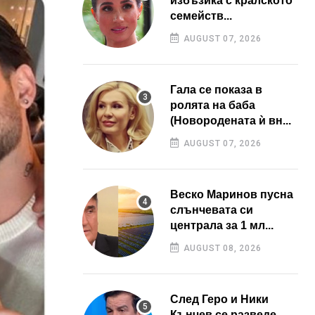
избъзика с кралското
семейств...
AUGUST 07, 2026
Гала се показа в
ролята на баба
(Новородената ѝ вн...
AUGUST 07, 2026
Веско Маринов пусна
слънчевата си
централа за 1 мл...
AUGUST 08, 2026
След Геро и Ники
Кънчев се разведе