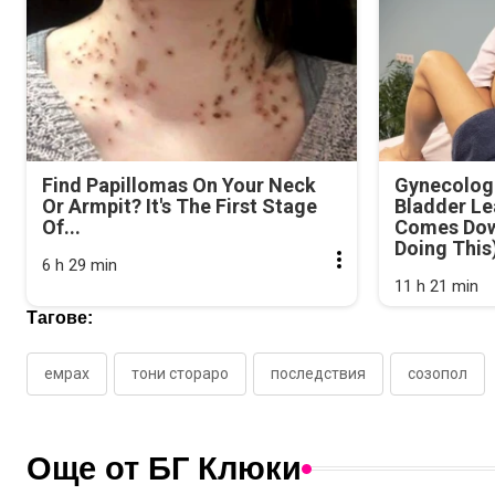
Find Papillomas On Your Neck
Gynecologi
Or Armpit? It's The First Stage
Bladder Le
Of...
Comes Dow
Doing This
6 h 29 min
11 h 21 min
Тагове:
емрах
тони стораро
последствия
созопол
Още от БГ Клюки