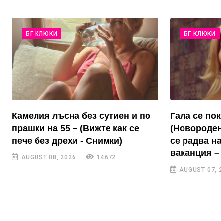
БГ КЛЮКИ
БГ КЛЮКИ
Камелия лъсна без сутиен и по
Гала се пок
прашки на 55 – (Вижте как се
(Новороден
пече без дрехи - Снимки)
се радва н
ваканция –
AUGUST 08, 2026
14672
AUGUST 07, 