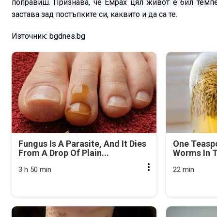
поправиш. Признава, че Емрах цял живот е бил темпе
застава зад постъпките си, каквито и да са те.
Източник: bgdnes.bg
Fungus Is A Parasite, And It Dies
One Teasp
From A Drop Of Plain...
Worms In T
3 h 50 min
22 min