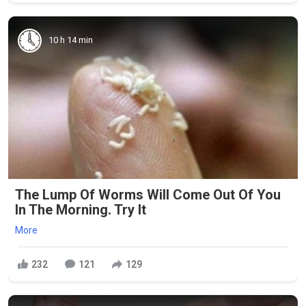
10 h 14 min
The Lump Of Worms Will Come Out Of You
In The Morning. Try It
More
232
121
129