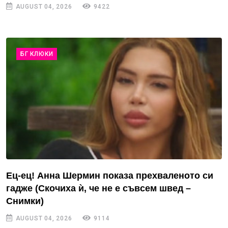
AUGUST 04, 2026
9422
БГ КЛЮКИ
Ец-ец! Анна Шермин показа прехваленото си
гадже (Скочиха ѝ, че не е съвсем швед –
Снимки)
AUGUST 04, 2026
9114