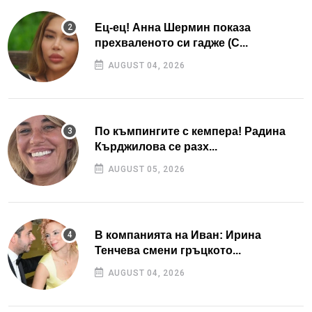
Ец-ец! Анна Шермин показа
прехваленото си гадже (С...
AUGUST 04, 2026
По къмпингите с кемпера! Радина
Кърджилова се разх...
AUGUST 05, 2026
В компанията на Иван: Ирина
Тенчева смени гръцкото...
AUGUST 04, 2026