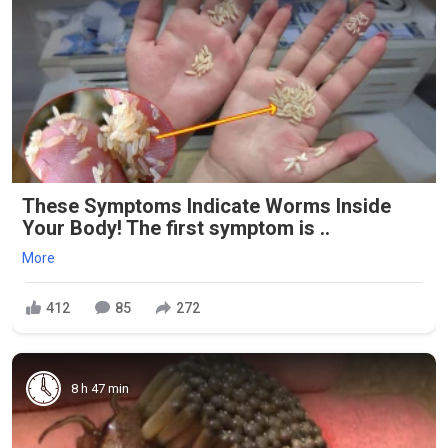
These Symptoms Indicate Worms Inside
Your Body! The first symptom is ..
More
412
85
272
8 h 47 min