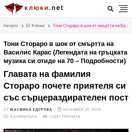
Начало
БГ Клюки
Тони Стораро в шок от смъртта на Василис Карас (Легендата на гръцката музика си отиде на 70 – Подробности)
Тони Стораро в шок от смъртта на
Василис Карас (Легендата на гръцката
музика си отиде на 70 – Подробности)
Главата на фамилия
Стораро почете приятеля си
със сърцераздирателен пост
ОТ
ЖАСМИНА ЕДОРОВА
DECEMBER 25, 2023
0 КОМЕНТАРА
12691 ПРОЧИТА