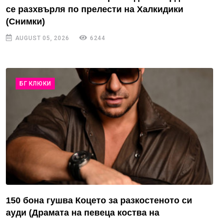
се разхвърля по прелести на Халкидики
(Снимки)
AUGUST 05, 2026
6244
БГ КЛЮКИ
150 бона гушва Коцето за разкостеното си
ауди (Драмата на певеца коства на