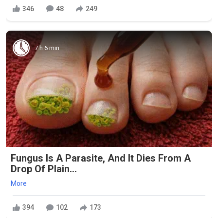
346
48
249
7 h 6 min
Fungus Is A Parasite, And It Dies From A
Drop Of Plain...
More
394
102
173