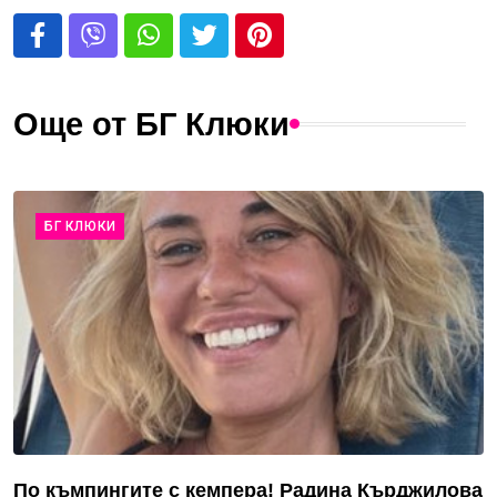
Още от БГ Клюки
БГ КЛЮКИ
По къмпингите с кемпера! Радина Кърджилова