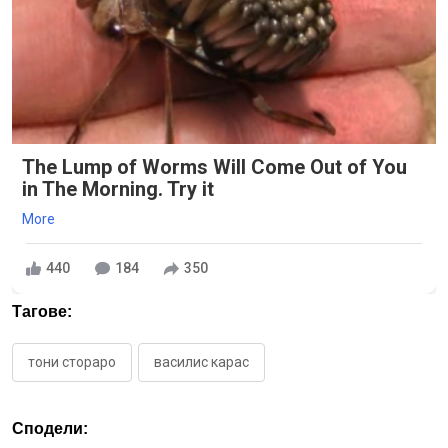
The Lump of Worms Will Come Out of You
in The Morning. Try it
More
440
184
350
Тагове:
тони стораро
василис карас
Сподели: