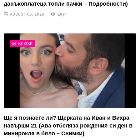
данъкоплатеца топли пачки – Подробности)
AUGUST 05, 2026
2891
БГ КЛЮКИ
Ще я познаете ли? Щерката на Иван и Вихра
навърши 21 (Ава отбеляза рождения си ден в
минирокля в бяло – Снимки)