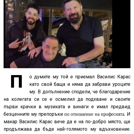
П
о думите му той е приемал Василис Карас
като свой баща и няма да забрави уроците
му. В допълнение сподели, че благодарение
на колегата си се е осмелил да подхване и своите
първи крачки в музиката и винаги е имал предвид
безценните му препоръки
. И
по отношение на професията
макар Василис Карас вече да е на по-добро място, ще
продължава да бъде най-голямото му вдъхновение.