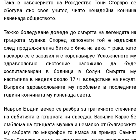
Така в навечерието на Рождество Тони Стораро се
сбогува със своя учител, чиято ненадейна кончина
изненада обществото.
Тежко боледуване доведе до смъртта на легендата на
гръцката музика. Според запознати той е издъхнал
след продължителна битка с бича на века – рака, като
наскоро се е заразил и с коронавирус. Усложненото му
здравословно състояние наложило да бъде
хоспитализиран в болница в Солун. Смъртта му
настъпила в неделя около 17 ч. вследствие на инсулт.
Въпреки здравословните му проблеми в последните
години кончината му изненада света.
Навръх Бъдни вечер се разбра за трагичното стечение
на събитията в гръцката ни съседка. Василис Карас бе
емблема на гръцката музика и немалко от българските
му събратя по микрофон го имаха за пример. Самият