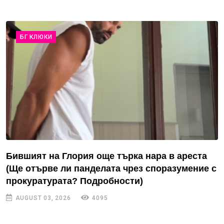
БГ КЛЮКИ
Бившият на Глория още търка нара в ареста
(Ще отърве ли панделата чрез споразумение с
прокуратурата? Подробности)
AUGUST 03, 2026
4095