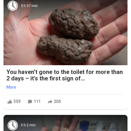
5 h 37 min
You haven’t gone to the toilet for more than
2 days – it's the first sign of...
More
359
111
205
3 h 2 min