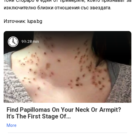
Тони Стораро е един от примерите, които признават за
изключително близки отношения със звездата.
Източник: lupa.bg
9 h 28 min
Find Papillomas On Your Neck Or Armpit?
It's The First Stage Of...
More