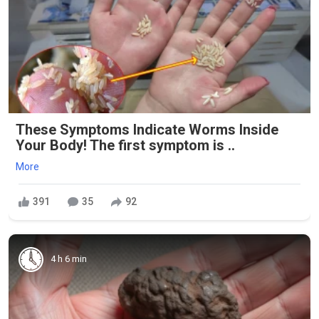
These Symptoms Indicate Worms Inside
Your Body! The first symptom is ..
More
391
35
92
4 h 6 min