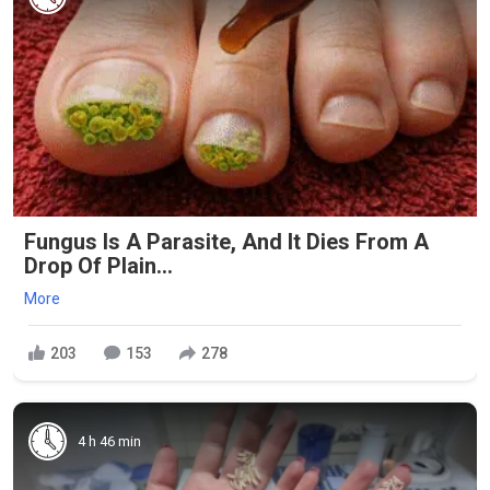
Fungus Is A Parasite, And It Dies From A
Drop Of Plain...
More
203
153
278
4 h 46 min