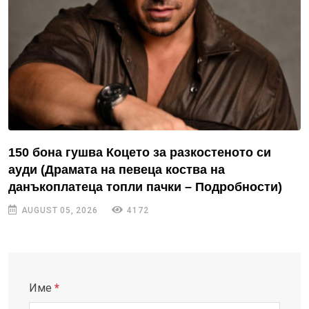
150 бона гушва Коцето за разкостеното си
ауди (Драмата на певеца коства на
данъкоплатеца топли пачки – Подробности)
AUGUST 05, 2026
4172
Име
*