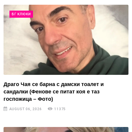
БГ КЛЮКИ
Драго Чая се барна с дамски тоалет и
сандалки (Фенове се питат коя е таз
госпожица – Фото)
AUGUST 06, 2026
11375