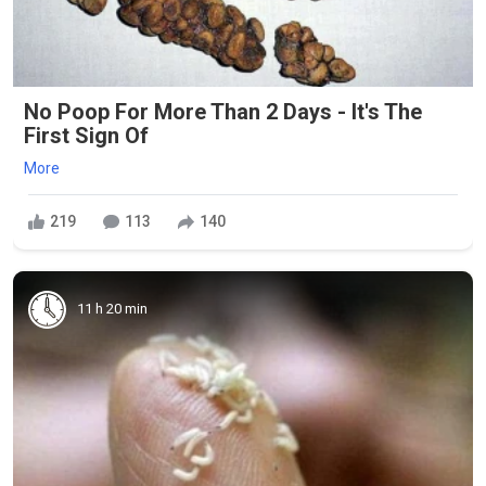
No Poop For More Than 2 Days - It's The
First Sign Of
More
219
113
140
11 h 20 min