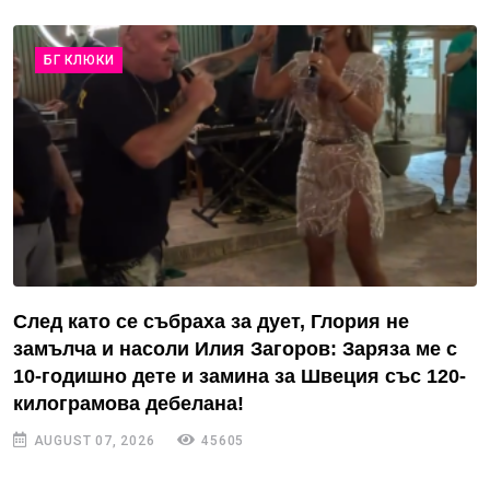
БГ КЛЮКИ
След като се събраха за дует, Глория не
замълча и насоли Илия Загоров: Заряза ме с
10-годишно дете и замина за Швеция със 120-
килограмова дебелана!
AUGUST 07, 2026
45605