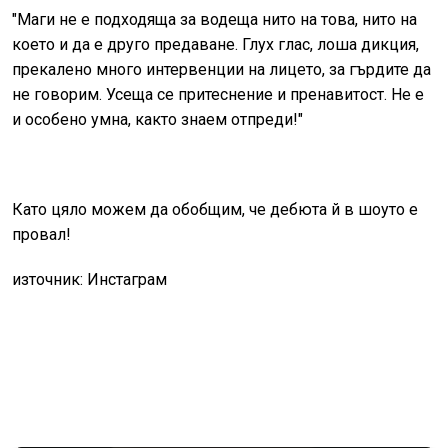
"Маги не е подходяща за водеща нито на това, нито на
което и да е друго предаване. Глух глас, лоша дикция,
прекалено много интервенции на лицето, за гърдите да
не говорим. Усеща се притеснение и пренавитост. Не е
и особено умна, както знаем отпреди
!"
Като цяло можем да обобщим, че дебюта й в шоуто е
провал!
източник: Инстаграм