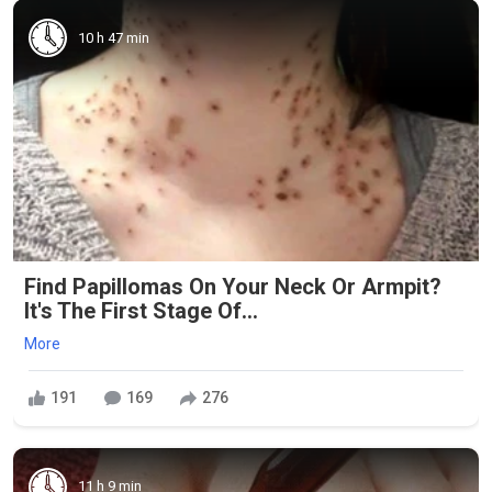
10 h 47 min
Find Papillomas On Your Neck Or Armpit?
It's The First Stage Of...
More
191
169
276
11 h 9 min