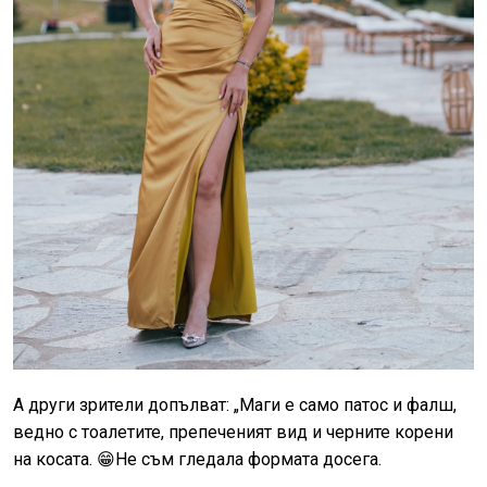
А други зрители допълват: „
Маги е само патос и фалш,
ведно с тоалетите, препеченият вид и черните корени
на косата. 😁Не съм гледала формата досега.