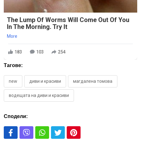
The Lump Of Worms Will Come Out Of You
In The Morning. Try It
More
183
103
254
Тагове:
new
диви и красиви
магдалена томова
водещата на диви и красиви
Сподели: