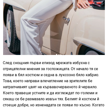
След снощния първи епизод мрежата избухна с
отрицателни мнения за госпожицата. От начало тя се
появи в бял костюм и седна в луксозно бяло кабрио.
Това, което направи впечатление на зрителите бе
натрапчивият цвят на кървавочервеното й червило.
Което правеше устните и да изглеждат по-големи и
сякаш се бе размазало извън тях. Белият й костюм й
стоеше добре, но изненадата се появи по-късно. Когато