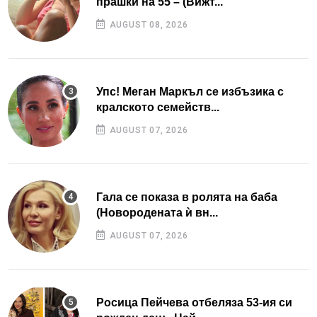
прашки на 55 – (Вижт...
AUGUST 08, 2026
Упс! Меган Маркъл се избъзика с
кралското семейств...
AUGUST 07, 2026
Гала се показа в ролята на баба
(Новородената ѝ вн...
AUGUST 07, 2026
Росица Пейчева отбеляза 53-ия си