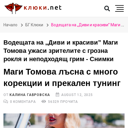
Начало
БГ Клюки
Водещата на „Диви и красиви” Маги Томова ужаси зрителите с грозна рокля и неподходящ грим - Снимки
Водещата на „Диви и красиви” Маги
Томова ужаси зрителите с грозна
рокля и неподходящ грим - Снимки
Маги Томова лъсна с много
корекции и прекален тунинг
ОТ
КАЛИНА ГАБРОВСКА
AUGUST 12, 2025
0 КОМЕНТАРА
56329 ПРОЧИТА