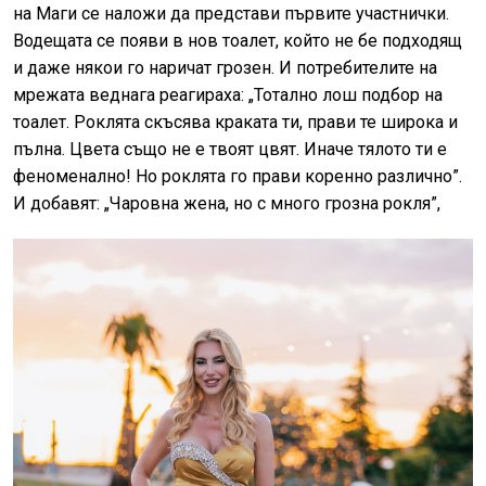
на Маги се наложи да представи първите участнички.
Водещата се появи в нов тоалет, който не бе подходящ
и даже някои го наричат грозен. И потребителите на
мрежата веднага реагираха: „
Тотално лош подбор на
тоалет. Роклята скъсява краката ти, прави те широка и
пълна. Цвета също не е твоят цвят. Иначе тялото ти е
феноменално! Но роклята го прави коренно различно
”.
И добавят: „Чаровна жена, но с много грозна рокля”,