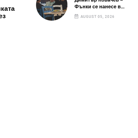
Фънки се нанесе в...
нката
ез
AUGUST 05, 2026