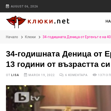
AUGUST 06, 2026
НА
Начало
Клюки
34-годишната Деница от Ергенът е на 40 (
34-годишната Деница от Ер
13 години от възрастта си 
ОТ
LISA
MARCH 19, 2022
6 КОМЕНТАРА
13713 