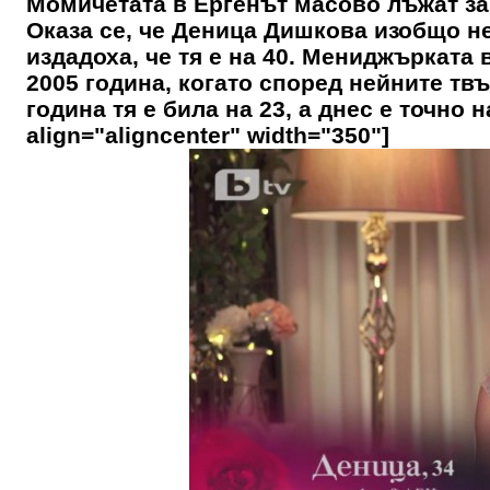
Момичетата в Ергенът масово лъжат за г
Оказа се, че Деница Дишкова изобщо не
издадоха, че тя е на 40. Мениджърката 
2005 година, когато според нейните тв
година тя е била на 23, а днес е точно н
align="aligncenter" width="350"]