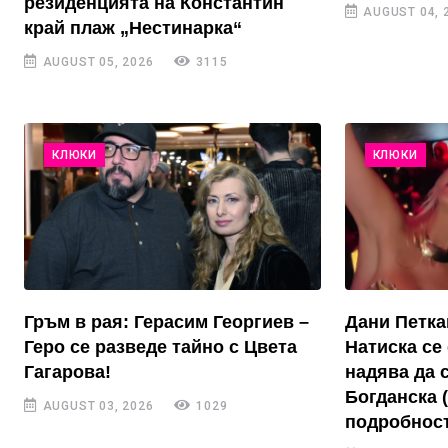
резиденцията на Константин
AUGUST 04, 
край плаж „Нестинарка“
AUGUST 05, 2026
3115
КЛЮКИ
КЛЮКИ
Гръм в рая: Герасим Георгиев –
Дани Петка
Геро се разведе тайно с Цвета
Натиска се 
Гагарова!
надява да 
Богданска 
AUGUST 03, 2026
1029
подробност