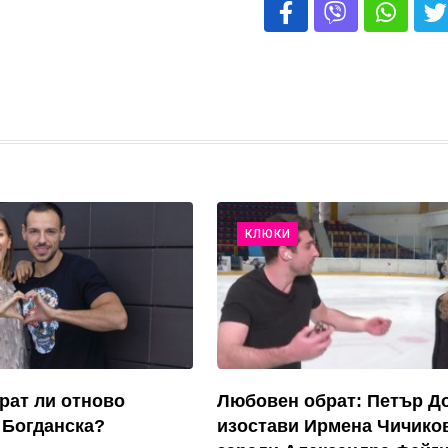
КЛЮКИ
рат ли отново
Любовен обрат: Петър Д
 Богданска?
изостави Ирмена Чичико