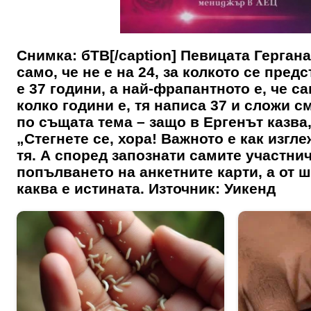
Снимка: бТВ[/caption] Певицата Гергана
само, че не е на 24, за колкото се пред
е 37 години, а най-фрапантното е, че с
колко години е, тя написа 37 и сложи 
по същата тема – защо в Ергенът казва, 
„Стегнете се, хора! Важното е как изгл
тя. А според запознати самите участнич
попълването на анкетните карти, а от 
каква е истината. Източник: Уикенд