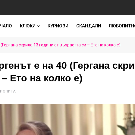
ЧАЛО
КЛЮКИ
КУРИОЗИ
СКАНДАЛИ
ЛЮБОПИТН
Гергана скрила 13 години от възрастта си – Ето на колко е)
генът е на 40 (Гергана скр
– Ето на колко е)
ПРОЧИТА