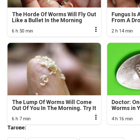
The Horde Of Worms Will Fly Out
Fungus Is A
Like a Bullet In the Morning
From A Drop
6 h 50 min
2 h 14 min
The Lump Of Worms Will Come
Doctor: On
Out Of You In The Morning. Try It
Worms in Y
6 h 7 min
4 h 16 min
Тагове: