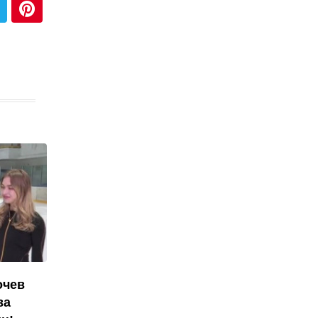
очев
ва