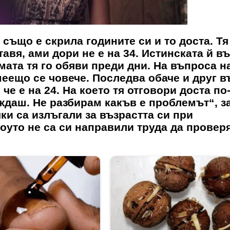
 също е скрила годините си и то доста. Тя
ставя, ами дори не е на 34. Истинската й в
амата тя го обяви преди дни. На въпроса н
смеещо се човече. Последва обаче и друг 
че е на 24. На което тя отговори доста по
еждаш. Не разбирам какъв е проблемът“, з
ки са излъгали за възрастта си при
шоуто не са си направили труда да провер