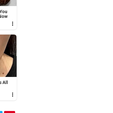
 You
 Now
 All