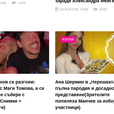
заради Александра Фейги
2026
1435
AUGUST 03, 2026
2499
КЛЮКИ
нов се разгони:
Ана Шермин в „Черешкат
с Маги Томова, а се
пълна пародия и досадн
се събере с
представяне(Зрителите
(Снимки +
попиляха Манчев за избо
и)
участници)