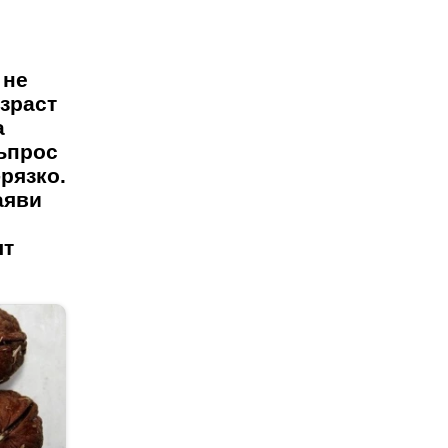
 не
ъзраст
а
въпрос
-рязко.
аяви
ят