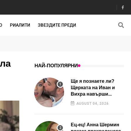
О
РИАЛИТИ
ЗВЕЗДИТЕ ПРЕДИ
ила
НАЙ-ПОПУЛЯРНИ
Ще я познаете ли?
Щерката на Иван и
Вихра навърши...
AUGUST 04, 2026
Ец-ец! Анна Шермин