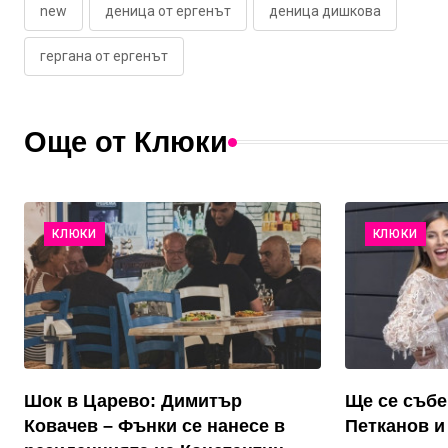
new
деница от ергенът
деница дишкова
гергана от ергенът
Още от Клюки
КЛЮКИ
КЛЮКИ
Шок в Царево: Димитър
Ще се събе
Ковачев – Фънки се нанесе в
Петканов и