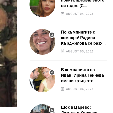
показа прехваленото
си гадже (С...
AUGUST 04, 2026
По къмпингите с
кемпера! Радина
Кърджилова се разх...
AUGUST 05, 2026
В компанията на
Иван: Ирина Тенчева
смени гръцкото...
AUGUST 04, 2026
Шок в Царево:
Димитър Ковачев –