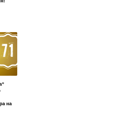
н!
а”
о
ра на