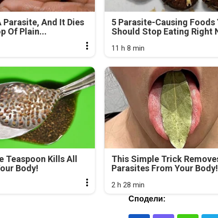
 Parasite, And It Dies
5 Parasite-Causing Foods
 Of Plain...
Should Stop Eating Right
11 h 8 min
e Teaspoon Kills All
This Simple Trick Removes
our Body!
Parasites From Your Body!
2 h 28 min
Сподели: