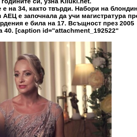
одините си, узна Kliuki.net.
 е на 34, както твърди. Набори на блонди
в АЕЦ е започнала да учи магистратура пр
ърдения е била на 17. Всъщност през 2005
а 40. [caption id="attachment_192522"