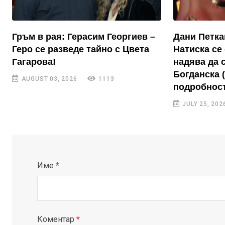
Гръм в рая: Герасим Георгиев –
Дани Петка
Геро се разведе тайно с Цвета
Натиска се 
Гагарова!
надява да 
Богданска 
AUGUST 03, 2026
1113
подробност
JULY 25, 202
Име
*
Коментар
*