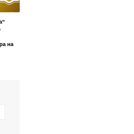
а”
о
ра на