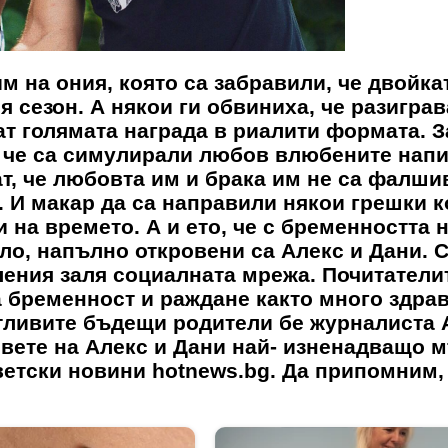
м на ония, която са забравили, че двойка
сезон. А някои ги обвиниха, че разиграв
ат голямата награда в риалити формата. З
а, че са симулирали любов влюбените нап
ат, че любовта им и брака им не са фалши
. И макар да са направили някои грешки к
и на времето. А и ето, че с бременността 
ло, напълно откровени са Алекс и Дани. 
ления заля социалната мрежа. Почитатели
 бременност и раждане както много здрав
тливите бъдещи родители бе журналиста 
вете на Алекс и Дани най- изненадващо м
ветски новини hotnews.bg. Да припомним, 
ов.