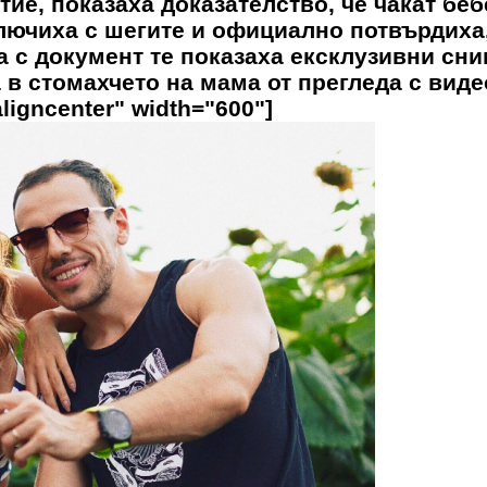
ие, показаха доказателство, че чакат беб
лючиха с шегите и официално потвърдиха,
а с документ те показаха ексклузивни сн
 в стомахчето на мама от прегледа с виде
ligncenter" width="600"]