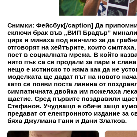
Снимки: Фейсбук[/caption] Да припомни
сключи брак във „ВИП Брадър” миналия 
цирк и минаха под венчило за да грабн
отговорят на хейтърите, които смятах
пост в социалната мрежа. В който казв
нито пък са се продали за пари и слава
нещо е истинско то няма как да не усто
моделката ще дадат път на новото нача
като се появи поста лавина от поздрав
симпатичната двойка им пожелаха лека
щастие. Сред първите поздравили щас
Стефанов. Учудващо е обаче защо кумо
предават от електронното издание за с
бяха Джулиана Гани и Дани Златк