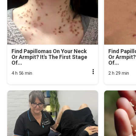
Find Papillomas On Your Neck
Find Papil
Or Armpit? It's The First Stage
Or Armpit? 
Of...
Of...
4 h 56 min
2 h 29 min