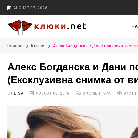
AUGUST 07, 2026
НА
Начало
Клюки
Алекс Богданска и Дани показаха нероде
Алекс Богданска и Дани п
(Ексклузивна снимка от в
ОТ
LISA
AUGUST 08, 2018
0 КОМЕНТАРА
847 П