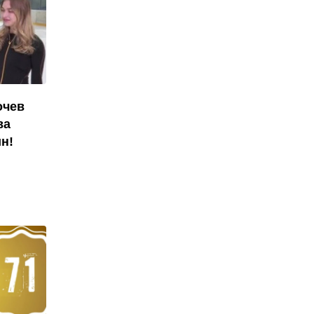
очев
ва
н!