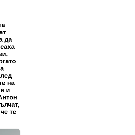
та
ат
а да
исаха
ви,
огато
на
След
те на
е и
Антон
ълчат,
че те