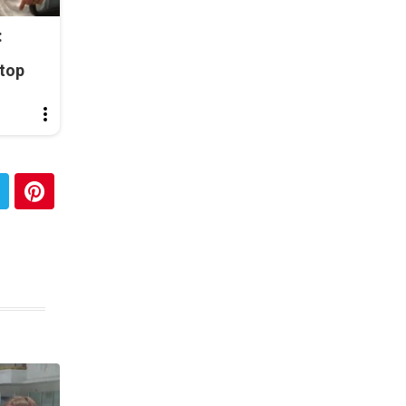
:
top