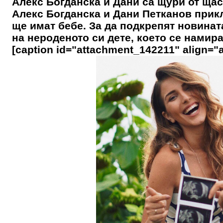
Алекс Богданска и Дани са щури от щаст
Алекс Богданска и Дани Петканов прик
ще имат бебе. За да подкрепят новинат
на нероденото си дете, което се намира
[caption id="attachment_142211" align="a