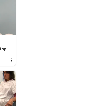
:
top