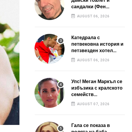
дамски тоалет и
сандалки (Фен...
AUGUST 06, 2026
Катедрала с
петвековна история и
петзвезден хотел...
AUGUST 06, 2026
Упс! Меган Маркъл се
избъзика с кралското
семейств...
AUGUST 07, 2026
Гала се показа в
ролята на баба