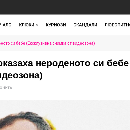
ЧАЛО
КЛЮКИ
КУРИОЗИ
СКАНДАЛИ
ЛЮБОПИТН
ното си бебе (Ексклузивна снимка от видеозона)
оказаха нероденото си бебе
идеозона)
РОЧИТА