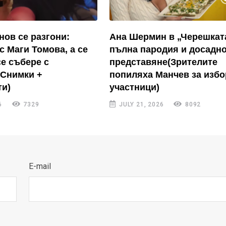
нов се разгони:
Ана Шермин в „Черешкат
с Маги Томова, а се
пълна пародия и досадн
се събере с
представяне(Зрителите
(Снимки +
попиляха Манчев за избо
и)
участници)
6
7329
JULY 21, 2026
8092
E-mail