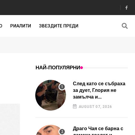
О
РИАЛИТИ
ЗВЕЗДИТЕ ПРЕДИ
НАЙ-ПОПУЛЯРНИ
След като се събраха
за дует, Глория не
замълча и...
AUGUST 07, 2026
Драго Чая се барна с