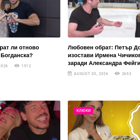
рат ли отново
Любовен обрат: Петър Д
 Богданска?
изостави Ирмена Чичико
заради Александра Фейги
2026
1512
AUGUST 03, 2026
2653
КЛЮКИ