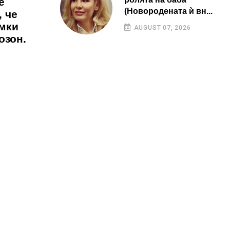
е
(Новородената ѝ вн...
 че
имки
AUGUST 07, 2026
озон.