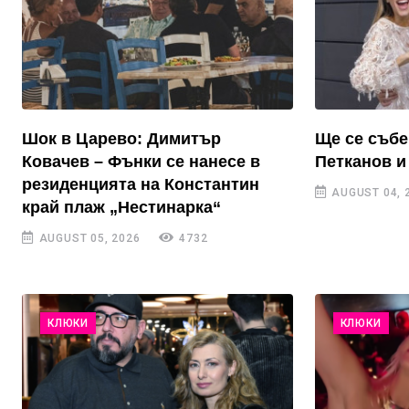
Шок в Царево: Димитър
Ще се събе
Ковачев – Фънки се нанесе в
Петканов и
резиденцията на Константин
AUGUST 04, 
край плаж „Нестинарка“
AUGUST 05, 2026
4732
КЛЮКИ
КЛЮКИ