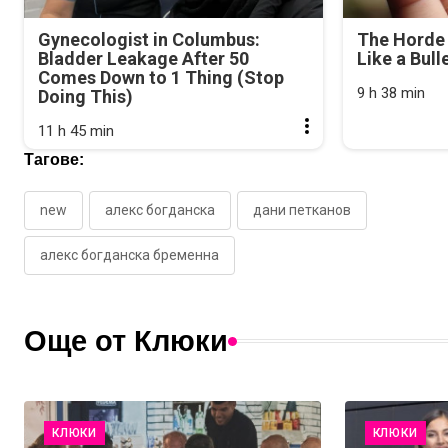
Gynecologist in Columbus:
The Horde 
Bladder Leakage After 50
Like a Bull
Comes Down to 1 Thing (Stop
9 h 38 min
Doing This)
11 h 45 min
Тагове:
new
алекс богданска
дани петканов
алекс богданска бременна
Още от Клюки
КЛЮКИ
КЛЮКИ