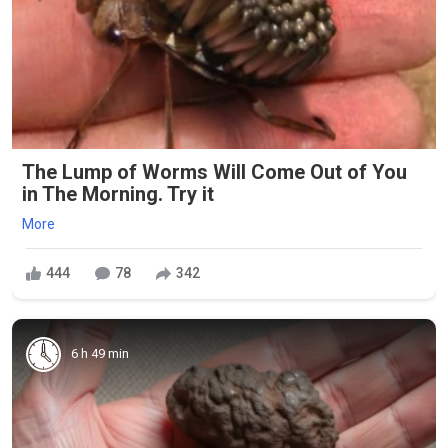
The Lump of Worms Will Come Out of You
in The Morning. Try it
More
444
78
342
6 h 49 min