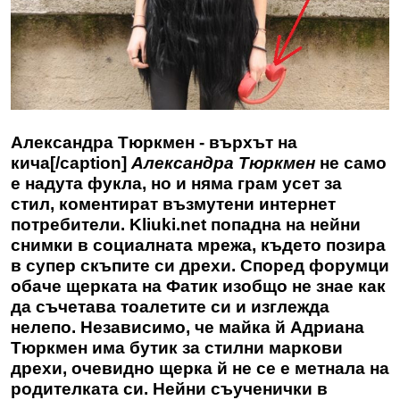
Александра Тюркмен - върхът на
кича[/caption]
Александра Тюркмен
не само
е надута фукла, но и няма грам усет за
стил, коментират възмутени интернет
потребители. Kliuki.net попадна на нейни
снимки в социалната мрежа, където позира
в супер скъпите си дрехи. Според форумци
обаче щерката на Фатик изобщо не знае как
да съчетава тоалетите си и изглежда
нелепо. Независимо, че майка й
Адриана
Тюркмен
има бутик за стилни маркови
дрехи, очевидно щерка й не се е метнала на
родителката си. Нейни съученички в