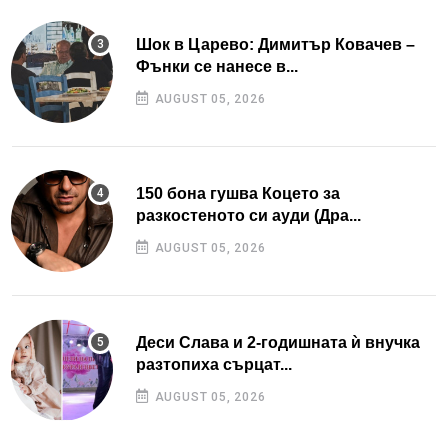
Шок в Царево: Димитър Ковачев –
Фънки се нанесе в...
AUGUST 05, 2026
150 бона гушва Коцето за
разкостеното си ауди (Дра...
AUGUST 05, 2026
Деси Слава и 2-годишната ѝ внучка
разтопиха сърцат...
AUGUST 05, 2026