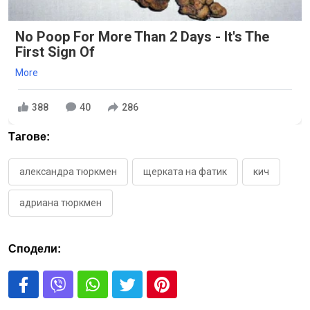
No Poop For More Than 2 Days - It's The
First Sign Of
More
388
40
286
Тагове:
александра тюркмен
щерката на фатик
кич
адриана тюркмен
Сподели: