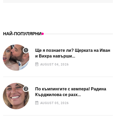
НАЙ-ПОПУЛЯРНИ
Ще я познаете ли? Щерката на Иван
и Вихра навърши...
AUGUST 04, 2026
По къмпингите с кемпера! Радина
Кърджилова се разх...
AUGUST 05, 2026