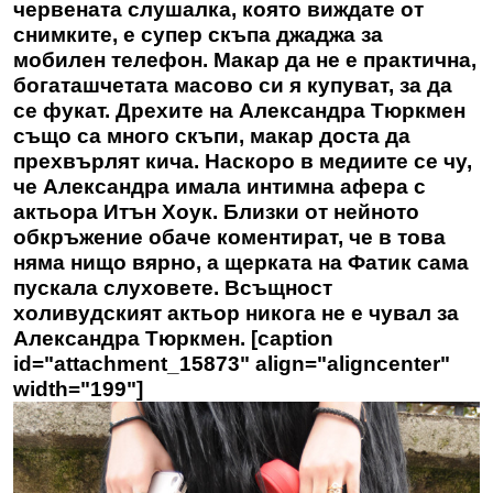
червената слушалка, която виждате от
снимките, е супер скъпа джаджа за
мобилен телефон. Макар да не е практична,
богаташчетата масово си я купуват, за да
се фукат. Дрехите на Александра Тюркмен
също са много скъпи, макар доста да
прехвърлят кича. Наскоро в медиите се чу,
че Александра имала интимна афера с
актьора Итън Хоук. Близки от нейното
обкръжение обаче коментират, че в това
няма нищо вярно, а щерката на Фатик сама
пускала слуховете. Всъщност
холивудският актьор никога не е чувал за
Александра Тюркмен. [caption
id="attachment_15873" align="aligncenter"
width="199"]