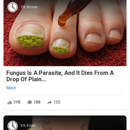
7 h 30 min
Fungus Is A Parasite, And It Dies From A
Drop Of Plain...
More
398
188
155
3 h 5 min