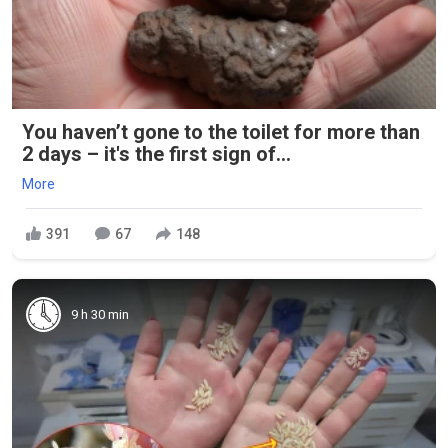
You haven’t gone to the toilet for more than
2 days – it's the first sign of...
More
391
67
148
9 h 30 min