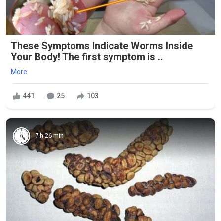
These Symptoms Indicate Worms Inside
Your Body! The first symptom is ..
More
441
25
103
7 h 26 min