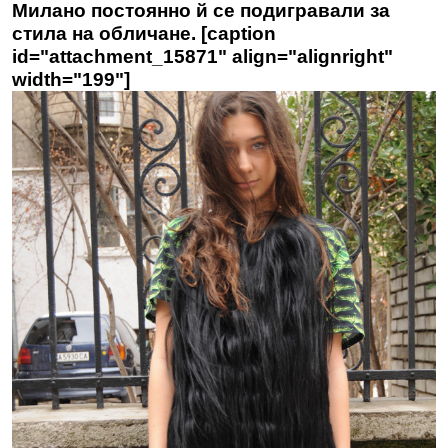
Милано постоянно й се подигравали за
стила на обличане.
[caption
id="attachment_15871" align="alignright"
width="199"]