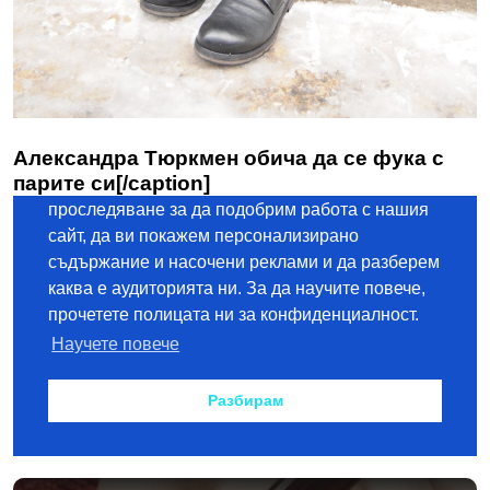
Александра Тюркмен обича да се фука с
парите си[/caption]