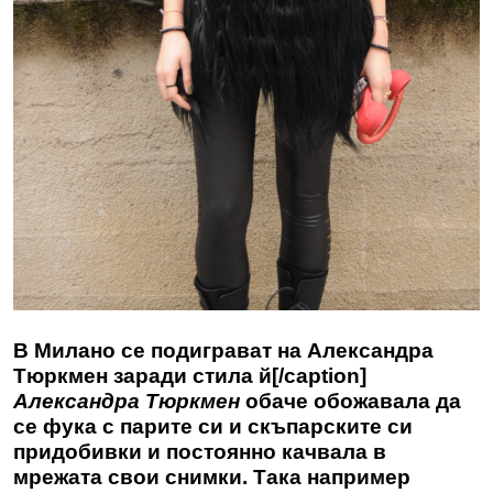
В Милано се подиграват на Александра
Тюркмен заради стила й[/caption]
Александра Тюркмен
обаче обожавала да
се фука с парите си и скъпарските си
придобивки и постоянно качвала в
мрежата свои снимки. Така например