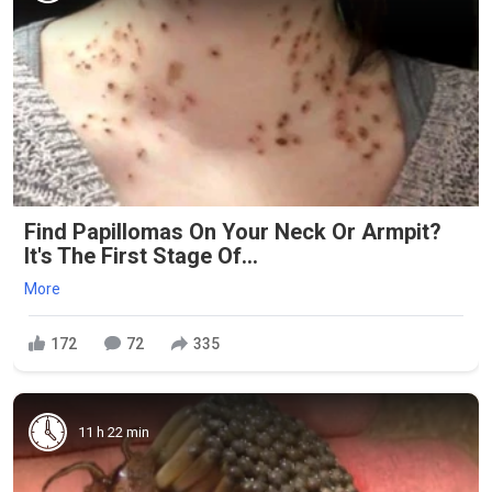
Find Papillomas On Your Neck Or Armpit?
It's The First Stage Of...
More
172
72
335
11 h 22 min