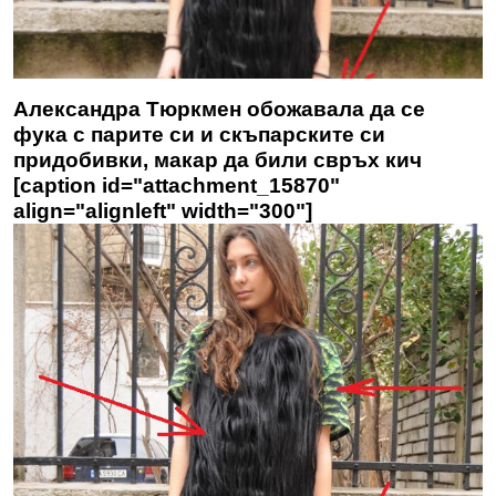
Александра Тюркмен обожавала да се
фука с парите си и скъпарските си
придобивки, макар да били свръх кич
[caption id="attachment_15870"
align="alignleft" width="300"]