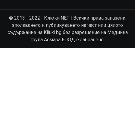
© 2013 - 2022 | Клюки.NET | Всички права запазени.
зползването и публикуването на част или цялото
съдържание на Kliuki.bg без разрешение на Медийна
група Асмара ЕООД е забранено.