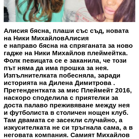
Алисия бясна, плаши със съд, новата
на Ники Михайлов
Алисия
е направо бясна на спряганата за ново
гадже на Ники Михайлов плеймейтка.
Фолк певицата се е заканила, че този
път няма да има прошка за нея.
Изпълнителката побесняла, заради
историята на Дилена Димитрова .
Претендентката за мис Плеймейт 2016,
наскоро споделила с приятелки за
доста палаво преживяване между нея
и футболиста в столичен нощен клуб.
Там двамата се засекли случайно, а
изкусителката не си тръгнала сама, а в
неговата компания. Самият Михайлов