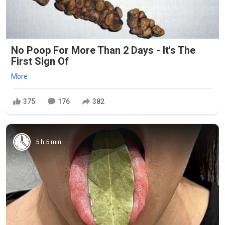
No Poop For More Than 2 Days - It's The
First Sign Of
More
375
176
382
5 h 5 min