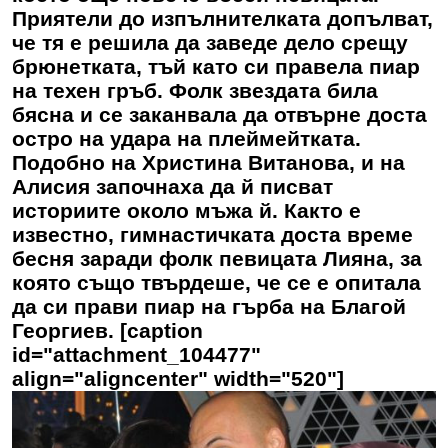
Приятели до изпълнителката допълват,
че тя е решила да заведе дело срещу
брюнетката, тъй като си правела пиар
на техен гръб. Фолк звездата била
бясна и се заканвала да отвърне доста
остро на удара на плеймейтката.
Подобно на Христина Витанова, и на
Алисия
започнаха да й писват
историите около мъжа й. Както е
известно, гимнастичката доста време
бесня заради фолк певицата Лияна, за
която също твърдеше, че се е опитала
да си прави пиар на гърба на Благой
Георгиев. [caption
id="attachment_104477"
align="aligncenter" width="520"]