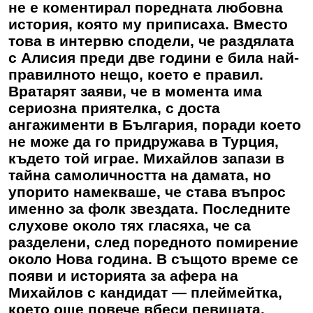
не е коментирал поредната любовна
история, която му приписаха. Вместо
това в интервю сподели, че раздялата
с Алисия преди две години е била най-
правилното нещо, което е правил.
Вратарят заяви, че в момента има
сериозна приятелка, с доста
ангажименти в България, поради което
не може да го придружава в Турция,
където той играе. Михайлов запази в
тайна самоличността на дамата, но
упорито намекваше, че става въпрос
именно за фолк звездата. Последните
слухове около тях гласяха, че са
разделени, след поредното помирение
около Нова година. В същото време се
появи и историята за афера на
Михайлов с кандидат — плеймейтка,
което още повече вбеси певицата.