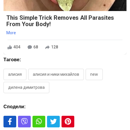
This Simple Trick Removes All Parasites
From Your Body!
More
404
68
128
Тагове:
алисия
алисия и ники михайлов
new
дилена димитрова
Сподели: