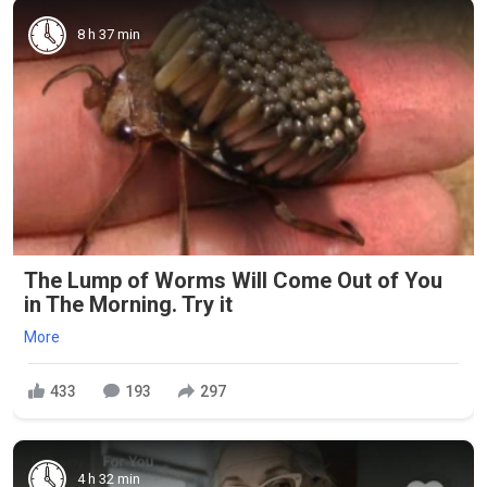
8 h 37 min
The Lump of Worms Will Come Out of You
in The Morning. Try it
More
433
193
297
4 h 32 min