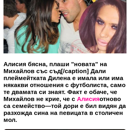
Алисия бясна, плаши "новата" на
Михайлов със съд[/caption] Дали
плеймейтката Дилена е имала или има
някакви отношения с футболиста, само
те двамата си знаят. Факт е обаче, че
Михайлов не крие, че с
Алисия
отново
са семейство—той дори е бил видян да
разхожда сина на певицата в столичен
мол.