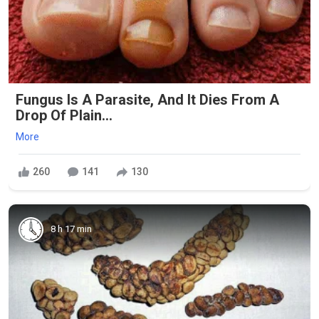
Fungus Is A Parasite, And It Dies From A
Drop Of Plain...
More
260
141
130
8 h 17 min