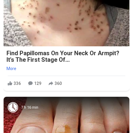
Find Papillomas On Your Neck Or Armpit?
It's The First Stage Of...
More
336
129
360
7 h 16 min