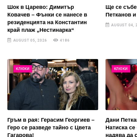
Шок в Царево: Димитър
Ще се събе
Ковачев – Фънки се нанесе в
Петканов и
резиденцията на Константин
AUGUST 04, 
край плаж „Нестинарка“
AUGUST 05, 2026
4186
КЛЮКИ
КЛЮКИ
Гръм в рая: Герасим Георгиев –
Дани Петка
Геро се разведе тайно с Цвета
Натиска се 
Гагарова!
надява да 