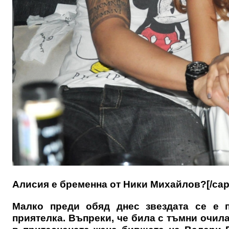
Алисия е бременна от Ники Михайлов?[/cap
Малко преди обяд днес звездата се е п
приятелка. Въпреки, че била с тъмни очила