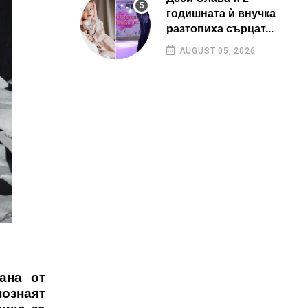
годишната ѝ внучка
разтопиха сърцат...
AUGUST 05, 2026
ана от
познаят