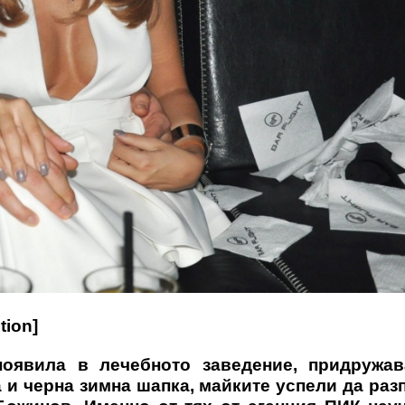
tion]
оявила в лечебното заведение, придружав
 и черна зимна шапка, майките успели да раз