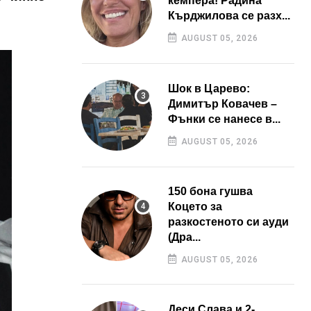
кемпера! Радина
Кърджилова се разх...
AUGUST 05, 2026
Шок в Царево:
Димитър Ковачев –
Фънки се нанесе в...
AUGUST 05, 2026
150 бона гушва
Коцето за
разкостеното си ауди
(Дра...
AUGUST 05, 2026
Деси Слава и 2-