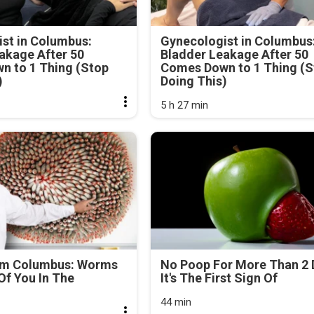
st in Columbus:
Gynecologist in Columbus
akage After 50
Bladder Leakage After 50
n to 1 Thing (Stop
Comes Down to 1 Thing (S
)
Doing This)
5 h 27 min
om Columbus: Worms
No Poop For More Than 2 
f You In The
It's The First Sign Of
44 min