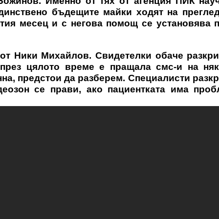
Божинов. Именно от тях от агенция ПИК нау
единствено бъдещите майки ходят на прегле
ртия месец и с негова помощ се установява 
 от Ники Михайлов. Свидетелки обаче разкри
 през цялото време е пращала смс-и на няк
на, предстои да разберем. Специалисти разкр
деозон се прави, ако пациентката има проб