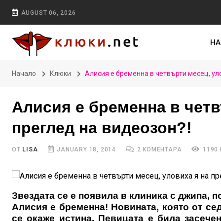
AUGUST 06, 2026
НА
Начало
Клюки
Алисия е бременна в четвърти месец, уло
Алисия е бременна в четв
преглед на видеозон?!
ОТ
LISA
JANUARY 18, 2014
2 КОМЕНТАРА
1190
Звездата се е появила в клиника с джипа, 
Алисия е бременна! Новината, която от се
се окаже истина. Певицата е била засече