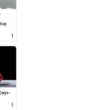
:
top
Days -