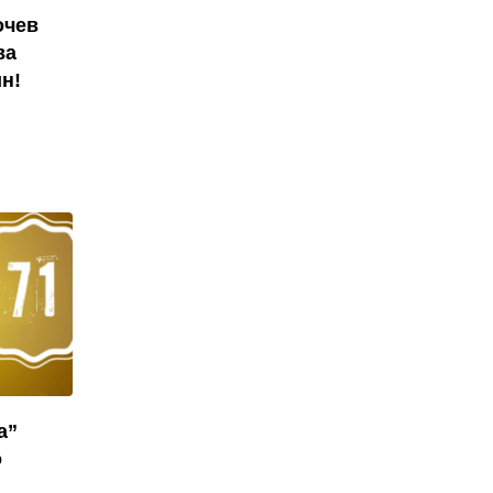
очев
ва
н!
а”
о