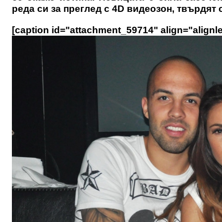
реда си за преглед с 4D видеозон, твърдят 
[caption id="attachment_59714" align="alignle