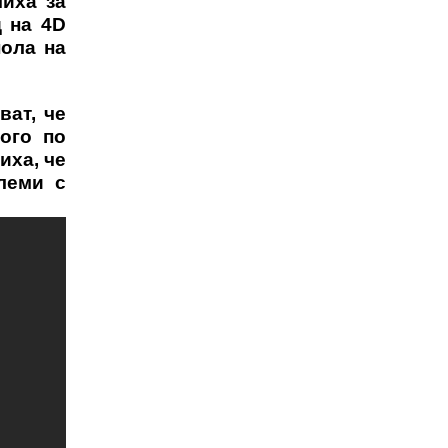
чиха за
д на 4D
пола на
ват, че
ого по
иха, че
леми с