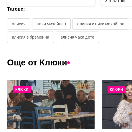
3 h 52 min
Тагове:
алисия
ники михайлов
алисия и ники михайлов
алисия е бременна
алисия чака дете
Още от Клюки
КЛЮКИ
КЛЮКИ