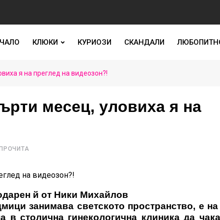
ЧАЛО
КЛЮКИ
КУРИОЗИ
СКАНДАЛИ
ЛЮБОПИТН
виха я на преглед на видеозон?!
ърти месец, уловиха я на
 ПРОЧИТА
подарен й от Ники Михайлов
дмици занимава светското пространство, е на
на в столична гинекологична клиника да чак