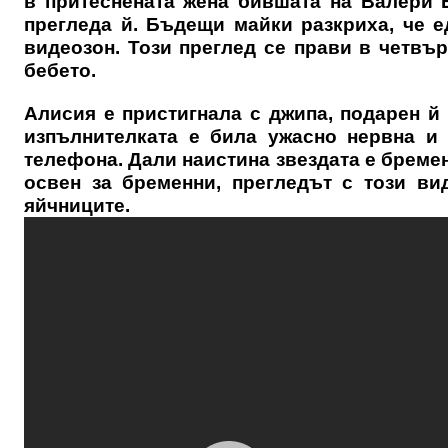
в притеснената жена бившата на Валери 
прегледа й. Бъдещи майки разкриха, че 
видеозон. Този преглед се прави в четвъ
бебето.
Алисия е пристигнала с джипа, подарен й
изпълнителката е била ужасно нервна и
телефона. Дали наистина звездата е бремен
освен за бременни, прегледът с този ви
яйчниците.