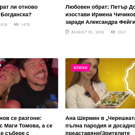
рат ли отново
Любовен обрат: Петър Д
 Богданска?
изостави Ирмена Чичико
заради Александра Фейги
2026
1470
AUGUST 03, 2026
2541
КЛЮКИ
нов се разгони:
Ана Шермин в „Черешкат
с Маги Томова, а се
пълна пародия и досадн
се събере с
представяне(Зрителите