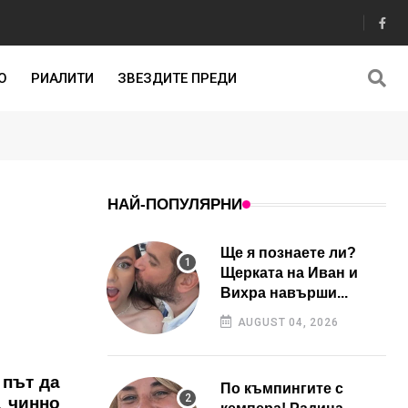
О
РИАЛИТИ
ЗВЕЗДИТЕ ПРЕДИ
НАЙ-ПОПУЛЯРНИ
Ще я познаете ли?
Щерката на Иван и
Вихра навърши...
AUGUST 04, 2026
 път да
По къмпингите с
а чинно