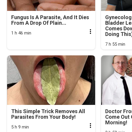
Fungus Is A Parasite, And It Dies
Gynecologi
From A Drop Of Plain...
Bladder Le
Comes Dow
1 h 46 min
Doing This
7 h 55 min
This Simple Trick Removes All
Doctor Fr
Parasites From Your Body!
Come Out O
Morning!
5 h 9 min